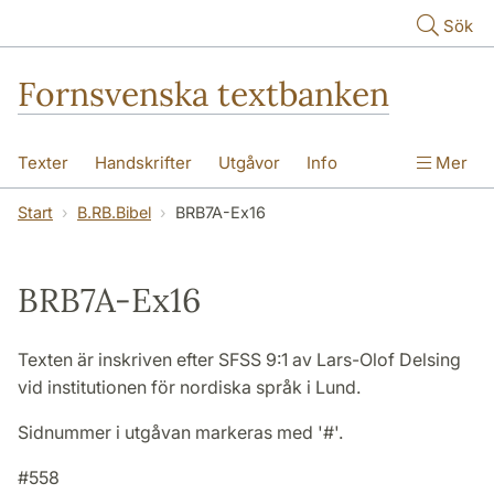
Hoppa till huvudinnehåll
Sök
Fornsvenska textbanken
Texter
Handskrifter
Utgåvor
Info
Mer
Start
B.RB.Bibel
BRB7A-Ex16
BRB7A-Ex16
Texten är inskriven efter SFSS 9:1 av Lars-Olof Delsing
vid institutionen för nordiska språk i Lund.
Sidnummer i utgåvan markeras med '#'.
#558