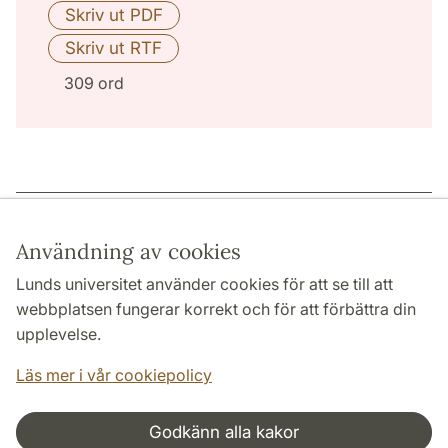
309 ord
Sidansvarig: | 2022-12-15
Användning av cookies
Lunds universitet använder cookies för att se till att
webbplatsen fungerar korrekt och för att förbättra din
HUMANISTISKA OCH TEOLOGISKA FAKULTETERNA
upplevelse.
INSTITUTIONER
Läs mer i vår cookiepolicy
Godkänn alla kakor