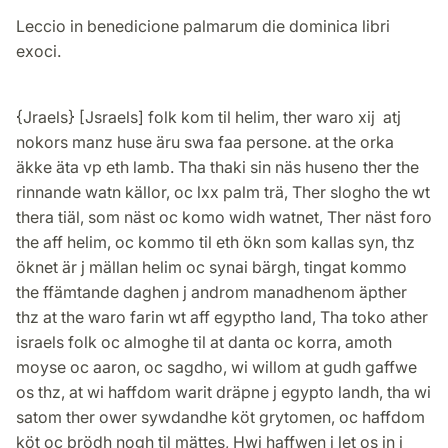
Leccio in benedicione palmarum die dominica libri
exoci.
{Jraels} [Jsraels] folk kom til helim, ther waro xij atj
nokors manz huse äru swa faa persone. at the orka
äkke äta vp eth lamb. Tha thaki sin näs huseno ther the
rinnande watn källor, oc lxx palm trä, Ther slogho the wt
thera tiäl, som näst oc komo widh watnet, Ther näst foro
the aff helim, oc kommo til eth ökn som kallas syn, thz
öknet är j mällan helim oc synai bärgh, tingat kommo
the ffämtande daghen j androm manadhenom äpther
thz at the waro farin wt aff egyptho land, Tha toko ather
israels folk oc almoghe til at danta oc korra, amoth
moyse oc aaron, oc sagdho, wi willom at gudh gaffwe
os thz, at wi haffdom warit dräpne j egypto landh, tha wi
satom ther ower sywdandhe köt grytomen, oc haffdom
köt oc brödh nogh til mättes, Hwi haffwen j let os jn j