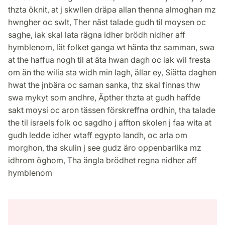
thzta öknit, at j skwllen dräpa allan thenna almoghan mz
hwngher oc swlt, Ther näst talade gudh til moysen oc
saghe, iak skal lata rägna idher brödh nidher aff
hymblenom, lät folket ganga wt hänta thz samman, swa
at the haffua nogh til at äta hwan dagh oc iak wil fresta
om än the wilia sta widh min lagh, ällar ey, Siätta daghen
hwat the jnbära oc saman sanka, thz skal finnas thw
swa mykyt som andhre, Äpther thzta at gudh haffde
sakt moysi oc aron tässen förskreffna ordhin, tha talade
the til israels folk oc sagdho j affton skolen j faa wita at
gudh ledde idher wtaff egypto landh, oc arla om
morghon, tha skulin j see gudz äro oppenbarlika mz
idhrom öghom, Tha ängla brödhet regna nidher aff
hymblenom