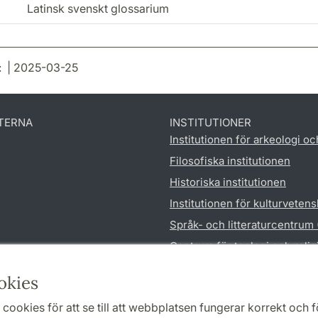
Latinsk svenskt glossarium
: | 2025-03-25
TERNA
INSTITUTIONER
Institutionen för arkeologi oc
Filosofiska institutionen
Historiska institutionen
Institutionen för kulturveten
Språk- och litteraturcentrum
Centrum för teologi och reli
Institutionen för utbildnings
okies
cookies för att se till att webbplatsen fungerar korrekt och fö