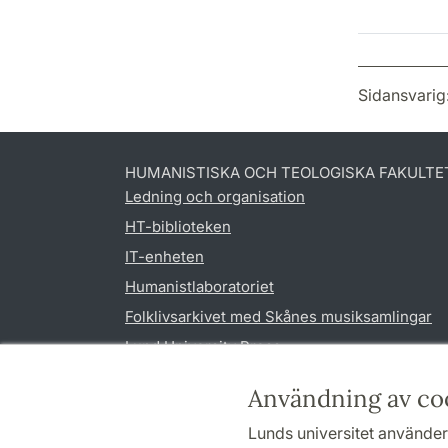
Sidansvarig
HUMANISTISKA OCH TEOLOGISKA FAKULTE
Ledning och organisation
HT-biblioteken
IT-enheten
Humanistlaboratoriet
Folklivsarkivet med Skånes musiksamlingar
Lund University Press
Användning av co
Lunds universitet använder 