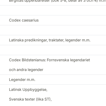
Birgittas uppenbarelser (bok 5-8, delar av 3 och 4) m.m
Codex caesarius
Latinska predikningar, traktater, legender m.m.
Codex Bildstenianus: Fornsvenska legendariet
och andra legender
Legender m.m.
Latinsk Uppbyggelse,
Svenska texter (lika ST),