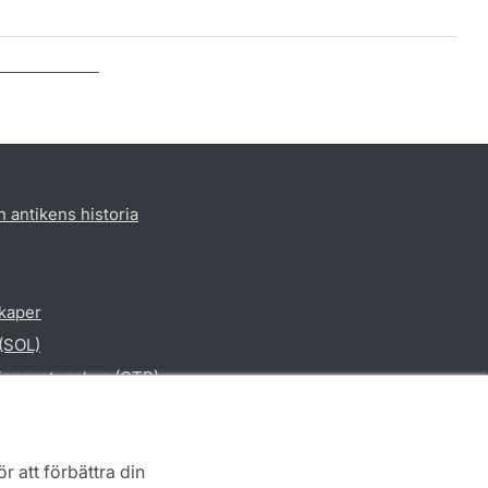
h antikens historia
skaper
 (SOL)
gionsvetenskap (CTR)
vetenskap
r att förbättra din