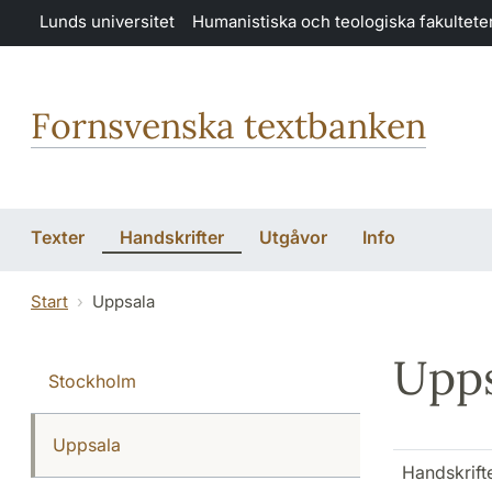
Hoppa till huvudinnehåll
Lunds universitet
Humanistiska och teologiska fakultete
Fornsvenska textbanken
Texter
Handskrifter
Utgåvor
Info
Start
Uppsala
Upps
Stockholm
Uppsala
Handskrifte