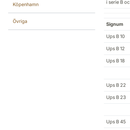
i serie B oc
Köpenhamn
Övriga
Signum
Ups B 10
Ups B 12
Ups B 18
Ups B 22
Ups B 23
Ups B 45