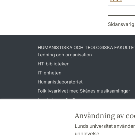
Sidansvarig
HUMANISTISKA OCH TEOLOGISKA FAKULTE
Ledning och organisation
HT-biblioteken
IT-enheten
Humanistlaboratoriet
Folklivsarkivet med Skånes musiksamlingar
Lund University Press
Användning av co
Lunds universitet använder 
upplevelse.