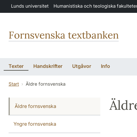
Hoppa till huvudinnehåll
Lunds universitet
Humanistiska och teologiska fakultete
Fornsvenska textbanken
Texter
Handskrifter
Utgåvor
Info
Start
Äldre fornsvenska
Äldr
Äldre fornsvenska
Yngre fornsvenska