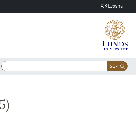
Lyssna
Sök
5)