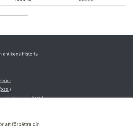
h antikens historia
skaper
 (SOL)
gionsvetenskap (CTR)
vetenskap
r att förbättra din