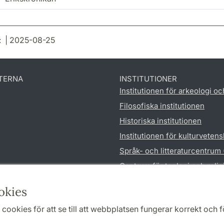
: | 2025-08-25
TERNA
INSTITUTIONER
Institutionen för arkeologi oc
Filosofiska institutionen
Historiska institutionen
Institutionen för kulturveten
Språk- och litteraturcentrum
Centrum för teologi och reli
Institutionen för utbildnings
okies
cookies för att se till att webbplatsen fungerar korrekt och fö