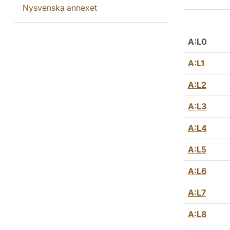
Nysvenska annexet
A:L0
A:L1
A:L2
A:L3
A:L4
A:L5
A:L6
A:L7
A:L8