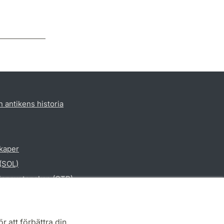
h antikens historia
skaper
 (SOL)
gionsvetenskap (CTR)
vetenskap
r att förbättra din