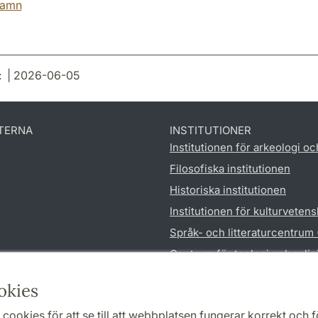
hamn
: | 2026-06-05
TERNA
INSTITUTIONER
Institutionen för arkeologi oc
Filosofiska institutionen
Historiska institutionen
Institutionen för kulturveten
Språk- och litteraturcentrum
Centrum för teologi och reli
Institutionen för utbildnings
okies
cookies för att se till att webbplatsen fungerar korrekt och fö