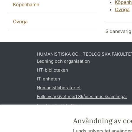
Köpen
Köpenhamn
Övriga
Övriga
Sidansvarig
HUMANISTISKA OCH TEOLOGISKA FAKULTE
Ledning och organisation
HT-biblioteken
IT-enheten
Humanistlaboratoriet
Folklivsarkivet med Skånes musiksamlingar
Lund University Press
Användning av co
Lunds universitet använder 