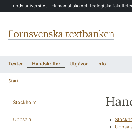
Hoppa till huvudinnehåll
Lunds universitet
Humanistiska och teologiska fakultete
Fornsvenska textbanken
Texter
Handskrifter
Utgåvor
Info
Start
Hand
Stockholm
Uppsala
Stockh
Uppsal