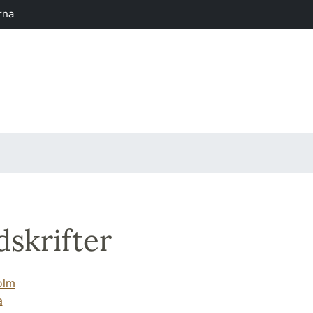
rna
skrifter
olm
a