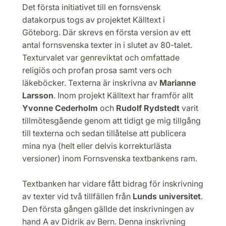
Det första initiativet till en fornsvensk
datakorpus togs av projektet Källtext i
Göteborg. Där skrevs en första version av ett
antal fornsvenska texter in i slutet av 80-talet.
Texturvalet var genreviktat och omfattade
religiös och profan prosa samt vers och
läkeböcker. Texterna är inskrivna av
Marianne
Larsson
. Inom projekt Källtext har framför allt
Yvonne Cederholm
och
Rudolf Rydstedt
varit
tillmötesgående genom att tidigt ge mig tillgång
till texterna och sedan tillåtelse att publicera
mina nya (helt eller delvis korrekturlästa
versioner) inom Fornsvenska textbankens ram.
Textbanken har vidare fått bidrag för inskrivning
av texter vid två tillfällen från
Lunds universitet
.
Den första gången gällde det inskrivningen av
hand A av Didrik av Bern. Denna inskrivning