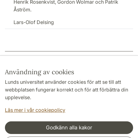
Henrik Rosenkvist, Gordon Wolmar och Patrik
Åström.
Lars-Olof Delsing
Sidansvarig: | 2025-11-17
Användning av cookies
Lunds universitet använder cookies för att se till att
webbplatsen fungerar korrekt och för att förbättra din
HUMANISTISKA OCH TEOLOGISKA FAKULTETERNA
upplevelse.
INSTITUTIONER
Läs mer i vår cookiepolicy
Godkänn alla kakor
Samarbeten och nätverk