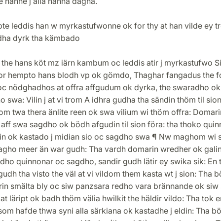
 hänne j alla hänna dagha.
te leddis han w myrkastufwonne ok for thy at han vilde ey t
dha dyrk tha kämbado
 the hans köt mz iärn kambum oc leddis atir j myrkastufwo S
or hempto hans blodh vp ok gömdo, Thaghar fangadus the f
 oc nödghadhos at offra affgudum ok dyrka, the swaradho ok
 swa: Vilin j at vi trom A idhra gudha tha sändin thöm til sion
m twa thera änlite reen ok swa vilium wi thöm offra: Domari
 aff swa sagdho ok bödh afgudin til sion föra: tha thoko qui
in ok kastado j midian sio oc sagdho swa ¶ Nw maghom wi 
agho meer än war gudh: Tha vardh domarin wredher ok galin
ho quinnonar oc sagdho, sandir gudh lätir ey swika sik: En 
gudh tha visto the väl at vi vildom them kasta wt j sion: Tha 
in smälta bly oc siw panzsara redho vara brännande ok siw 
at läript ok badh thöm välia hwilkit the häldir vildo: Tha tok e
om hafde thwa syni alla särkiana ok kastadhe j eldin: Tha b