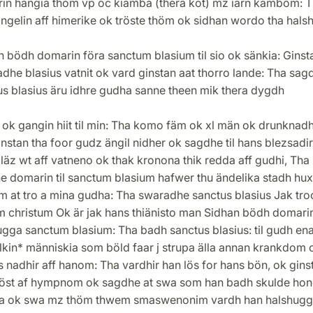
in hängia thöm vp oc kiämba (thera köt) mz iärn kambom: 
ngelin aff himerike ok tröste thöm ok sidhan wordo tha hals
 bödh domarin föra sanctum blasium til sio ok sänkia: Ginst
dhe blasius vatnit ok vard ginstan aat thorro lande: Tha sag
us blasius äru idhre gudha sanne theen mik thera dygdh
 ok gangin hiit til min: Tha komo fäm ok xl män ok drunknad
nstan tha foor gudz ängil nidher ok sagdhe til hans blezsadi
äz wt aff vatneno ok thak kronona thik redda aff gudhi, Tha
e domarin til sanctum blasium hafwer thu ändelika stadh hux
m at tro a mina gudha: Tha swaradhe sanctus blasius Jak tro
m christum Ok är jak hans thiänisto man Sidhan bödh domari
ugga sanctum blasium: Tha badh sanctus blasius: til gudh en
lkin* människia som böld faar j strupa älla annan krankdom 
 nadhir aff hanom: Tha vardhir han lös for hans bön, ok gins
öst af hympnom ok sagdhe at swa som han badh skulde ho
a ok swa mz thöm thwem smaswenonim vardh han halshuggin