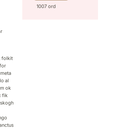
1007 ord
år
folkit
for
ärmeta
o al
höm ok
 fik
j skogh
ingo
sanctus