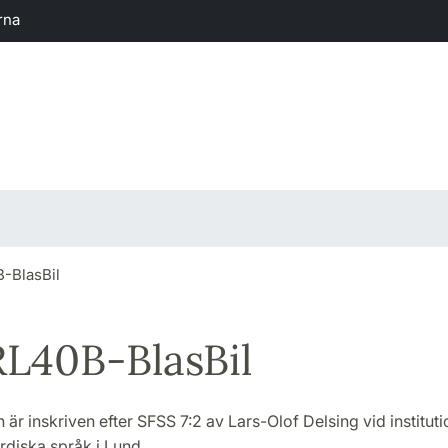
rna
-BlasBil
L40B-BlasBil
 är inskriven efter SFSS 7:2 av Lars-Olof Delsing vid institut
rdiska språk i Lund.