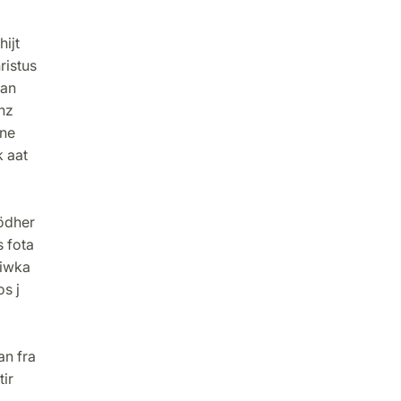
ijt
ristus
tan
nz
ine
 aat
dödher
s fota
siwka
s j
an fra
ir