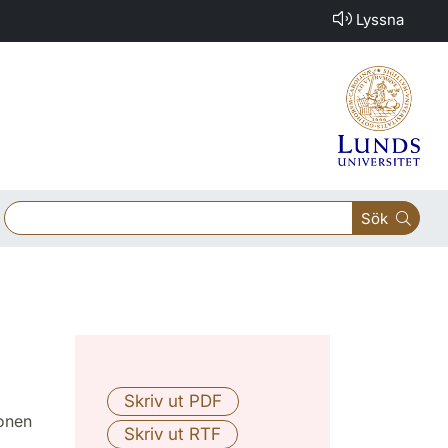
Lyssna
Sök
ionen