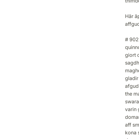
thimde
Här äp
affgu
# 902
quinn
giort
sagdho
magho
gladir
afgud
the m
swarad
varin 
domar
aff sm
kona s