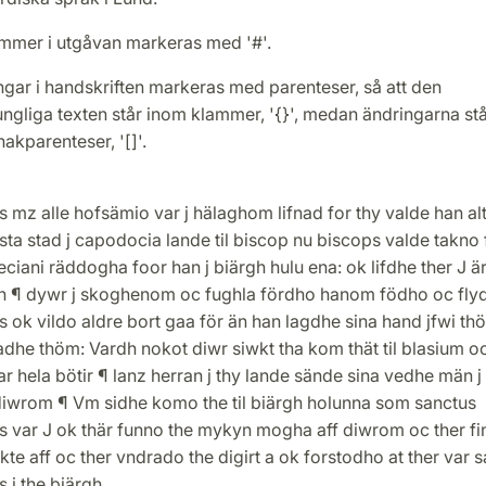
mmer i utgåvan markeras med '#'.
gar i handskriften markeras med parenteser, så att den
ngliga texten står inom klammer, '{}', medan ändringarna st
akparenteser, '[]'.
s mz alle hofsämio var j hälaghom lifnad for thy valde han alt 
sta stad j capodocia lande til biscop nu biscops valde takno 
ciani räddogha foor han j biärgh hulu ena: ok lifdhe ther J 
dh ¶ dywr j skoghenom oc fughla fördho hanom födho oc flyd
ns ok vildo aldre bort gaa för än han lagdhe sina hand jfwi t
dhe thöm: Vardh nokot diwr siwkt tha kom thät til blasium oc
r hela bötir ¶ lanz herran j thy lande sände sina vedhe män 
diwrom ¶ Vm sidhe komo the til biärgh holunna som sanctus
us var J ok thär funno the mykyn mogha aff diwrom oc ther f
kte aff oc ther vndrado the digirt a ok forstodho at ther var 
s j the biärgh