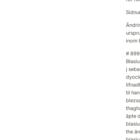
Sidnu
Ändrin
urspru
inom h
# 899
Blasiu
j seba
dyocle
lifna
til ha
blezsa
thagha
äpte 
blasi
the än
blasiu