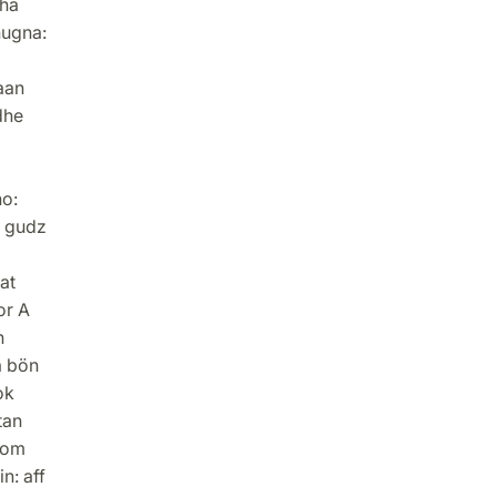
Tha
hugna:
aan
dhe
ho:
r gudz
at
or A
n
a bön
ok
tan
nom
: aff