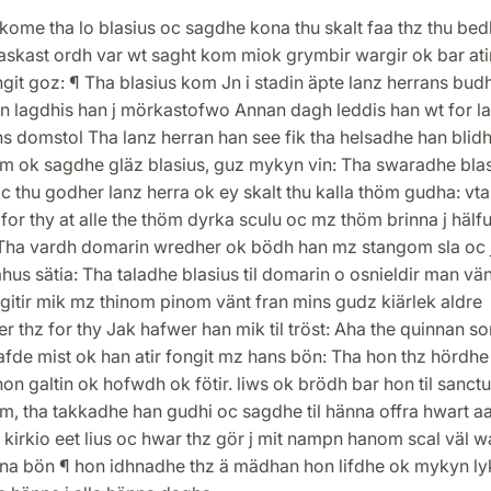
kome tha lo blasius oc sagdhe kona thu skalt faa thz thu bed
skast ordh var wt saght kom miok grymbir wargir ok bar atir
ngit goz: ¶ Tha blasius kom Jn i stadin äpte lanz herrans budh
an lagdhis han j mörkastofwo Annan dagh leddis han wt for l
s domstol Tha lanz herran han see fik tha helsadhe han blidh
um ok sagdhe gläz blasius, guz mykyn vin: Tha swaradhe blas
c thu godher lanz herra ok ey skalt thu kalla thöm gudha: vt
 for thy at alle the thöm dyrka sculu oc mz thöm brinna j hälfu
 Tha vardh domarin wredher ok bödh han mz stangom sla oc 
us sätia: Tha taladhe blasius til domarin o osnieldir man vänt
 gitir mik mz thinom pinom vänt fran mins gudz kiärlek aldre
r thz for thy Jak hafwer han mik til tröst: Aha the quinnan s
afde mist ok han atir fongit mz hans bön: Tha hon thz hördhe
on galtin ok hofwdh ok fötir. liws ok brödh bar hon til sanct
m, tha takkadhe han gudhi oc sagdhe til hänna offra hwart aat
kirkio eet lius oc hwar thz gör j mit nampn hanom scal väl 
ina bön ¶ hon idhnadhe thz ä mädhan hon lifdhe ok mykyn ly