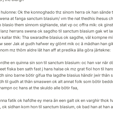
 hulonne: Ok the konnoghado thz sinom herra ok han sände th
wena at fanga sanctum blasium/ vm the nat thedhis ihesus ch
 blasio them sinnom sighiande, stat vp oc offra mik: ok gins
lanz herrans swena ok sagdho til sanctum blasium gak wt la
n kallar thik: Tha swaradhe blasius ok sagdhe, väl kompne m
nw seer Jak at gudh hafwer ey glömt mik oc ä mädhan han gik
om mz thöm aldre lät han aff at predika älla göra järtekne:
rdhe en quinna sin son til sanctum blasium: oc han var när 
 eet fiska ben sath fast j hans halse ok mz grat fiol hon til han
h sino barne bötir gifua tha lagdhe blasius händir jwir thän 
h til gudh at thän smaswen ok alt annat folk som bötir beddo
ampn oc hans at the skuldo alle bötir faa,
nna fatik ok hafdhe ey mera än een galt ok en varghir thok h
 ok sidhan kom hon til sanctum blasium, ok bad han at han at