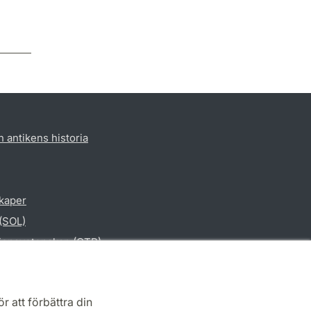
h antikens historia
skaper
 (SOL)
gionsvetenskap (CTR)
vetenskap
r att förbättra din