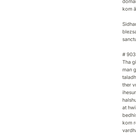
domar
kom ä
Sidhan
blezsa
sanct
# 903
Tha gi
man gl
taladh
ther v
ihesu
halsh
at hwi
bedhis
kom r
vardh