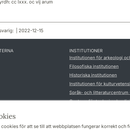
rdh: cc lxxx. oc vij arum
svarig: | 2022-12-15
TERNA
INSTITUTIONER
Institutionen för arkeologi oc
Filosofiska institutionen
Historiska institutionen
Institutionen för kulturveten
Språk- och litteraturcentrum
Centrum för teologi och reli
Institutionen för utbildnings
okies
cookies för att se till att webbplatsen fungerar korrekt och fö