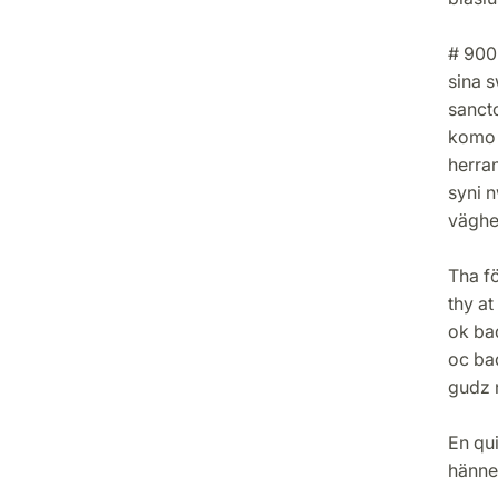
# 900
sina s
sancto
komo 
herra
syni 
väghen
Tha fö
thy at
ok bad
oc bad
gudz n
En qui
hänne,