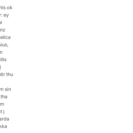
his ok
: ey
i
anz
elica
ius,
an
itis
j
ir thu
om sin
 tha
um
 j
warda
kka