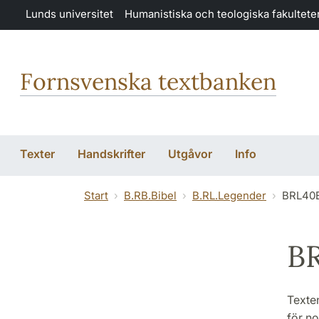
Hoppa till huvudinnehåll
Lunds universitet
Humanistiska och teologiska fakultete
Fornsvenska textbanken
Texter
Handskrifter
Utgåvor
Info
Start
B.RB.Bibel
B.RL.Legender
BRL40B
BR
Texten
för no