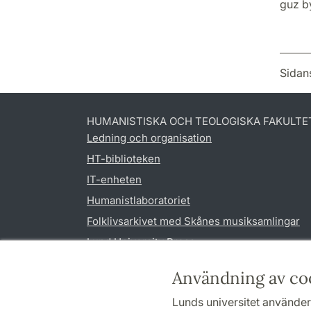
guz by
Sidan
HUMANISTISKA OCH TEOLOGISKA FAKULTE
Ledning och organisation
HT-biblioteken
IT-enheten
Humanistlaboratoriet
Folklivsarkivet med Skånes musiksamlingar
Lund University Press
Användning av co
Lunds universitet använder 