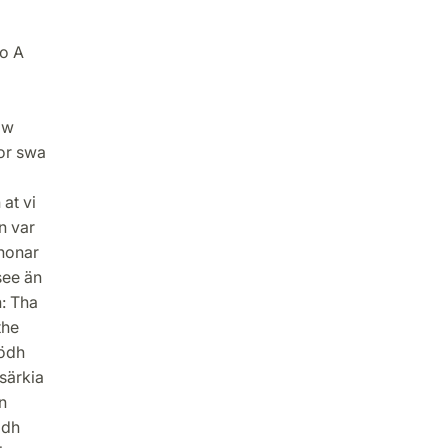
ro A
iw
or swa
 at vi
n var
nnonar
see än
: Tha
the
bödh
särkia
n
ödh