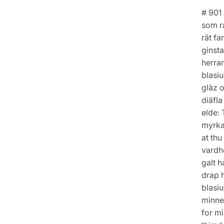
# 901 
som ra
rät fa
ginst
herran
blasi
gläz o
diäfla
elde:
myrkah
at thu
vardhe
galt h
drap h
blasiu
minne 
for m