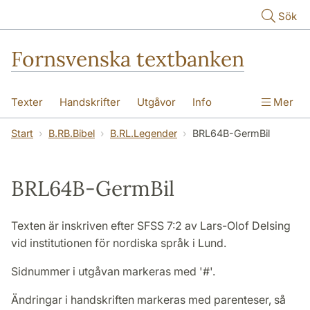
Hoppa till huvudinnehåll
Sök
Fornsvenska textbanken
Texter
Handskrifter
Utgåvor
Info
Mer
Start
B.RB.Bibel
B.RL.Legender
BRL64B-GermBil
BRL64B-GermBil
Texten är inskriven efter SFSS 7:2 av Lars-Olof Delsing
vid institutionen för nordiska språk i Lund.
Sidnummer i utgåvan markeras med '#'.
Ändringar i handskriften markeras med parenteser, så