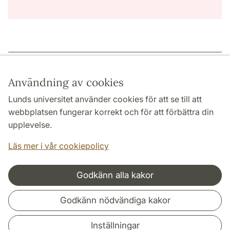
Sidansvarig: | 2022-12-15
Användning av cookies
Lunds universitet använder cookies för att se till att
webbplatsen fungerar korrekt och för att förbättra din
HUMANISTISKA OCH TEOLOGISKA FAKULTETERNA
upplevelse.
INSTITUTIONER
Läs mer i vår cookiepolicy
Godkänn alla kakor
Samarbeten och nätverk
Godkänn nödvändiga kakor
Inställningar