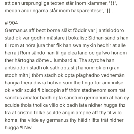
att den ursprungliga texten står inom klammer, '{}',
medan ändringarna står inom hakparenteser, '[]'.
# 904
Germanus aff bezt borne släkt föddir var j antisiodoro
stad ok var godhir mästare j bokalist: Sidhan sändis han
til rom at höra jura ther fik han swa mykin hedhir at alle
herra j Rom sändo han til galelea land oc gafwo honom
ther härtogha döme J lumbardia: Tha styrdhe han
antisiodori stadh ok sath optast j hanom: ok en gran
stodh mith j thöm stadh ok opta pläghadho vedhemän
hängia thera diwra hofwd som the fingo for aminnilse
ok vndir sculd ¶ biscopin aff thöm stadhenom som hät
sanctus amator badh opta sanctum germanum at han ey
sculde thola tholika villo ok badh läta nidher hugga thz
trä at cristno folke sculde ängin ämpne aff thy til villo
koma, tha vilde ey germanus thy häldir läta trät nidher
hugga ¶ Nw