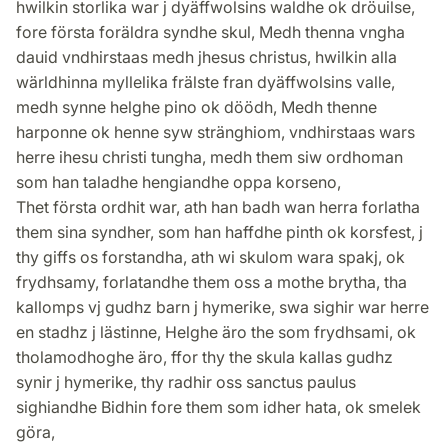
hwilkin storlika war j dyäffwolsins waldhe ok dröuilse,
fore första foräldra syndhe skul, Medh thenna vngha
dauid vndhirstaas medh jhesus christus, hwilkin alla
wärldhinna myllelika frälste fran dyäffwolsins valle,
medh synne helghe pino ok döödh, Medh thenne
harponne ok henne syw stränghiom, vndhirstaas wars
herre ihesu christi tungha, medh them siw ordhoman
som han taladhe hengiandhe oppa korseno,
Thet första ordhit war, ath han badh wan herra forlatha
them sina syndher, som han haffdhe pinth ok korsfest, j
thy giffs os forstandha, ath wi skulom wara spakj, ok
frydhsamy, forlatandhe them oss a mothe brytha, tha
kallomps vj gudhz barn j hymerike, swa sighir war herre
en stadhz j lästinne, Helghe äro the som frydhsami, ok
tholamodhoghe äro, ffor thy the skula kallas gudhz
synir j hymerike, thy radhir oss sanctus paulus
sighiandhe Bidhin fore them som idher hata, ok smelek
göra,