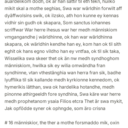
äuärdelikom dödh, ok är han sättir til eth tekn, huilko
mikit skal a mothe seghias, Swa war wärldhin forwilt aff
dyäffwolsins swik, ok ilzsko, ath hon kunne ey kennas
vidhir sin gudh ok skapara, Som sanctus iohannes
scriffwar War herre ihesus war her medh människiom
vmgangandhe j wärldhinne, ok han war wärldhinna
skapara, ok wärldhin kendhe han ey, kom han ok til sith
eghit ok hans egno vildho han ey vntfaa, ok til sik taka,
Wisselika swa skeer thet ok än nw medh syndhoghom
människiom, hwilka sik ey wilia omwändha fran
syndhinne, vtan vthestänghia wan herra fran sik, badhe
lyufflika til sik kallande medh kyrkionne kennedom, ok
hymerikis iätthan, swa ok hardelika hotandhe, medh
pinonne athirgeeldh fore syndhina, Swa käre war herre
medh prophetanom ysaia Filios etcra Thet är swa mykit,
Jak opfödde syner ok ophngde, som äro crisna
# 16 människior, the ther a mothe forsmaddo mik, oxin