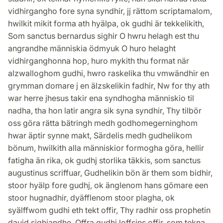
vidhirgangho fore syna syndhir, jj rättom scriptamalom,
hwilkit mikit forma ath hyälpa, ok gudhi är tekkelikith,
Som sanctus bernardus sighir O hwru helagh est thu
angrandhe människia ödmyuk O huro helaght
vidhirganghonna hop, huro mykith thu format när
alzwalloghom gudhi, hwro raskelika thu vmwändhir en
grymman domare j en älzskelikin fadhir, Nw for thy ath
war herre jhesus takir ena syndhogha människio til
nadha, tha hon latir angra sik syna syndhir, Thy tilbör
oss göra rätta bätringh medh godhomegerninghom
hwar äptir synne makt, Särdelis medh gudhelikom
bönum, hwilkith alla människior formogha göra, hellir
fatigha än rika, ok gudhj storlika täkkis, som sanctus
augustinus scriffuar, Gudhelikin bön är them som bidhir,
stoor hyälp fore gudhj, ok änglenom hans gömare een
stoor hugnadhir, dyäfflenom stoor plagha, ok
syälffwom gudhi eth tekt offir, Thy radhir oss prophetin
dauid sighiandhe, Offra gudhi loffsins offir, som tekna