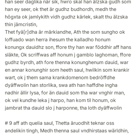
han seer daglika när sik, hwro skal han älzska gudh som
han ey seer, ok thet är gudhz budhordh, medh the
högxta ok jamlykith vidh gudhz kärlek, skalt thu älzska
thin jämcristin,
Thet fyä[r]dha är märkiandhe, Ath the som sungho ok
loffuado wan herra ihesum the kalladho honum
konungx dauidhz son, ffore thy han war föddhir aff hans
släkte, Ok scriffwas aff honum j gamblo laghoman, ffore
gudhz byrdh, ath fore thenna konunghenum dauid, war
en annar konunghir som heeth saul, hwilkin som krankir
wart, ok j them sama krankdomenom bedröffdhe
dyäffwolin han storlika, swa ath han haffdhe ingha
nadhir ällir lysa, for än dauid som tha war vnghir man,
ok vel kundhe leka j harpo, han kom til honum, ok
jambrat tha dauid slo j harponne, tha loth dyäffwolin
# 9 aff ath quelia saul, Thetta äruodhit teknar oss
andelikin tingh, Medh thenna saul vndhirstaas wärldhin,