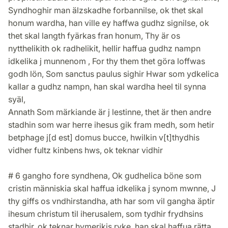
Syndhoghir man älzskadhe forbannilse, ok thet skal
honum wardha, han ville ey haffwa gudhz signilse, ok
thet skal langth fyärkas fran honum, Thy är os
nytthelikith ok radhelikit, hellir haffua gudhz nampn
idkelika j munnenom , For thy them thet göra loffwas
godh lön, Som sanctus paulus sighir Hwar som ydkelica
kallar a gudhz nampn, han skal wardha heel til synna
syäl,
Annath Som märkiande är j lestinne, thet är then andre
stadhin som war herre ihesus gik fram medh, som hetir
betphage j[d est] domus bucce, hwilkin v[t]thydhis
vidher fultz kinbens hws, ok teknar vidhir
# 6 gangho fore syndhena, Ok gudhelica böne som
cristin människia skal haffua idkelika j synom mwnne, J
thy giffs os vndhirstandha, ath har som vil gangha äptir
ihesum christum til iherusalem, som tydhir frydhsins
stadhir, ok teknar hymerikis ryke, han skal haffua rätta