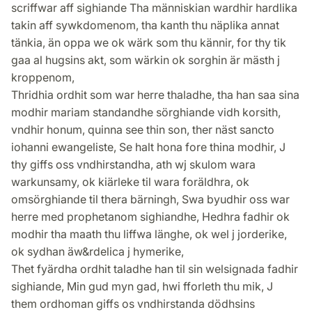
scriffwar aff sighiande Tha människian wardhir hardlika
takin aff sywkdomenom, tha kanth thu näplika annat
tänkia, än oppa we ok wärk som thu kännir, for thy tik
gaa al hugsins akt, som wärkin ok sorghin är mästh j
kroppenom,
Thridhia ordhit som war herre thaladhe, tha han saa sina
modhir mariam standandhe sörghiande vidh korsith,
vndhir honum, quinna see thin son, ther näst sancto
iohanni ewangeliste, Se halt hona fore thina modhir, J
thy giffs oss vndhirstandha, ath wj skulom wara
warkunsamy, ok kiärleke til wara foräldhra, ok
omsörghiande til thera bärningh, Swa byudhir oss war
herre med prophetanom sighiandhe, Hedhra fadhir ok
modhir tha maath thu liffwa länghe, ok wel j jorderike,
ok sydhan äw&rdelica j hymerike,
Thet fyärdha ordhit taladhe han til sin welsignada fadhir
sighiande, Min gud myn gad, hwi fforleth thu mik, J
them ordhoman giffs os vndhirstanda dödhsins