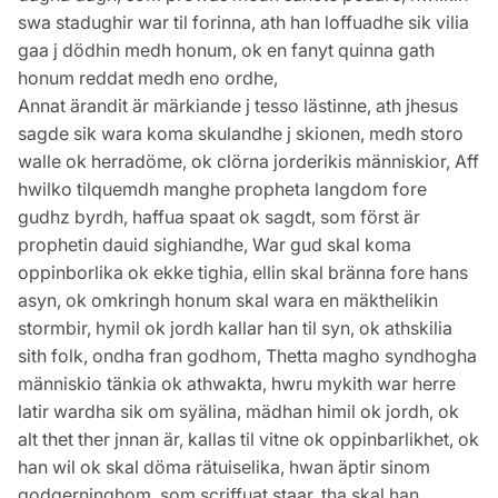
swa stadughir war til forinna, ath han loffuadhe sik vilia
gaa j dödhin medh honum, ok en fanyt quinna gath
honum reddat medh eno ordhe,
Annat ärandit är märkiande j tesso lästinne, ath jhesus
sagde sik wara koma skulandhe j skionen, medh storo
walle ok herradöme, ok clörna jorderikis människior, Aff
hwilko tilquemdh manghe propheta langdom fore
gudhz byrdh, haffua spaat ok sagdt, som först är
prophetin dauid sighiandhe, War gud skal koma
oppinborlika ok ekke tighia, ellin skal bränna fore hans
asyn, ok omkringh honum skal wara en mäkthelikin
stormbir, hymil ok jordh kallar han til syn, ok athskilia
sith folk, ondha fran godhom, Thetta magho syndhogha
människio tänkia ok athwakta, hwru mykith war herre
latir wardha sik om syälina, mädhan himil ok jordh, ok
alt thet ther jnnan är, kallas til vitne ok oppinbarlikhet, ok
han wil ok skal döma rätuiselika, hwan äptir sinom
godgerninghom, som scriffuat staar, tha skal han