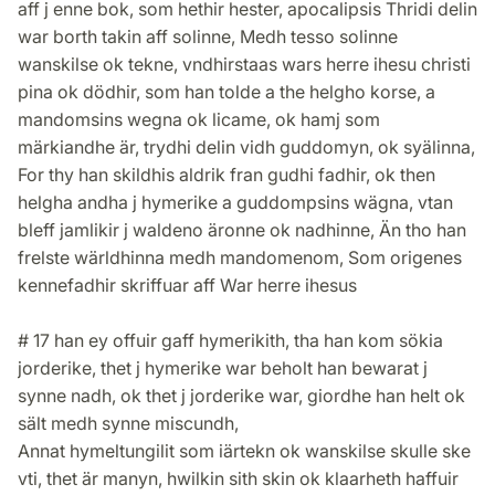
aff j enne bok, som hethir hester, apocalipsis Thridi delin
war borth takin aff solinne, Medh tesso solinne
wanskilse ok tekne, vndhirstaas wars herre ihesu christi
pina ok dödhir, som han tolde a the helgho korse, a
mandomsins wegna ok licame, ok hamj som
märkiandhe är, trydhi delin vidh guddomyn, ok syälinna,
For thy han skildhis aldrik fran gudhi fadhir, ok then
helgha andha j hymerike a guddompsins wägna, vtan
bleff jamlikir j waldeno äronne ok nadhinne, Än tho han
frelste wärldhinna medh mandomenom, Som origenes
kennefadhir skriffuar aff War herre ihesus
# 17 han ey offuir gaff hymerikith, tha han kom sökia
jorderike, thet j hymerike war beholt han bewarat j
synne nadh, ok thet j jorderike war, giordhe han helt ok
sält medh synne miscundh,
Annat hymeltungilit som iärtekn ok wanskilse skulle ske
vti, thet är manyn, hwilkin sith skin ok klaarheth haffuir