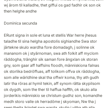
wj ärom til kalladhe, thet giffui os gad fadhir ok son ok
then helghe andhe
Dominica secunda
ERunt signa in sole et luna et stellis War herre jhesus
taladhe til sina helgha apostolis sighiandhe Swa stor
järtekne skulo wardha fore domadagh, j solinne ok
mananom ok j styärnoman, swa ath folkit aff myclom
räddogha, tränghir sik saman fore ängxlan ok storan
gny, som gaar aff haffsins floodh, människiona falnas
ok storlika bedröffuas, aff tolikom offva ok räddogha,
som alle wärldhine skal tha offwir koma, thy ath gudh
latir tha röras al hymil tekin, aff synom rätta skypilsom
ok dygdh, som the ther til haffua haffth, ok skulo alla
jorderikis människio se christum gudhz son, komandhe
medh storo valle ok herradöme j skyoman, Nw tha j
seen theita ärindet swa warda, skulin j vitha ath alla