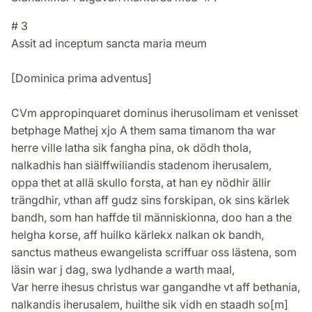
# 3
Assit ad inceptum sancta maria meum
[Dominica prima adventus]
CVm appropinquaret dominus iherusolimam et venisset
betphage Mathej xjo A them sama timanom tha war
herre ville latha sik fangha pina, ok dödh thola,
nalkadhis han siälffwiliandis stadenom iherusalem,
oppa thet at allä skullo forsta, at han ey nödhir ällir
trängdhir, vthan aff gudz sins forskipan, ok sins kärlek
bandh, som han haffde til människionna, doo han a the
helgha korse, aff huilko kärlekx nalkan ok bandh,
sanctus matheus ewangelista scriffuar oss lästena, som
läsin war j dag, swa lydhande a warth maal,
Var herre ihesus christus war gangandhe vt aff bethania,
nalkandis iherusalem, huilthe sik vidh en staadh so[m]