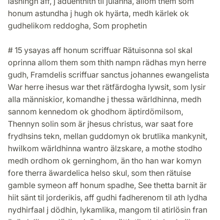
läsningh aff, j aduenthith til julanna, allom them som
honum astundha j hugh ok hyärta, medh kärlek ok
gudhelikom reddogha, Som prophetin
# 15 ysayas aff honum scriffuar Rätuisonna sol skal
oprinna allom them som thith nampn rädhas myn herre
gudh, Framdelis scriffuar sanctus johannes ewangelista
War herre ihesus war thet rätfärdogha lywsit, som lysir
alla människior, komandhe j thessa wärldhinna, medh
sannom kennedom ok ghodhom äptirdömilsom,
Thennyn solin som är jhesus christus, war saat fore
frydhsins tekn, mellan guddomyn ok brutlika mankynit,
hwilkom wärldhinna wantro älzskare, a mothe stodho
medh ordhom ok gerninghom, än tho han war komyn
fore therra äwardelica helso skul, som then rätuise
gamble symeon aff honum spadhe, See thetta barnit är
hiit sänt til jorderikis, aff gudhi fadherenom til ath lydha
nydhirfaal j dödhin, lykamlika, mangom til atirlösin fran