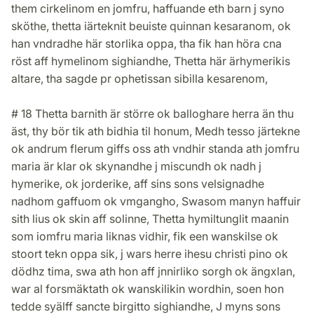
them cirkelinom en jomfru, haffuande eth barn j syno
sköthe, thetta iärteknit beuiste quinnan kesaranom, ok
han vndradhe här storlika oppa, tha fik han höra cna
röst aff hymelinom sighiandhe, Thetta här ärhymerikis
altare, tha sagde pr ophetissan sibilla kesarenom,
# 18 Thetta barnith är större ok balloghare herra än thu
äst, thy bör tik ath bidhia til honum, Medh tesso järtekne
ok andrum flerum giffs oss ath vndhir standa ath jomfru
maria är klar ok skynandhe j miscundh ok nadh j
hymerike, ok jorderike, aff sins sons velsignadhe
nadhom gaffuom ok vmgangho, Swasom manyn haffuir
sith lius ok skin aff solinne, Thetta hymiltunglit maanin
som iomfru maria liknas vidhir, fik een wanskilse ok
stoort tekn oppa sik, j wars herre ihesu christi pino ok
dödhz tima, swa ath hon aff jnnirliko sorgh ok ängxlan,
war al forsmäktath ok wanskilikin wordhin, soen hon
tedde syälff sancte birgitto sighiandhe, J myns sons