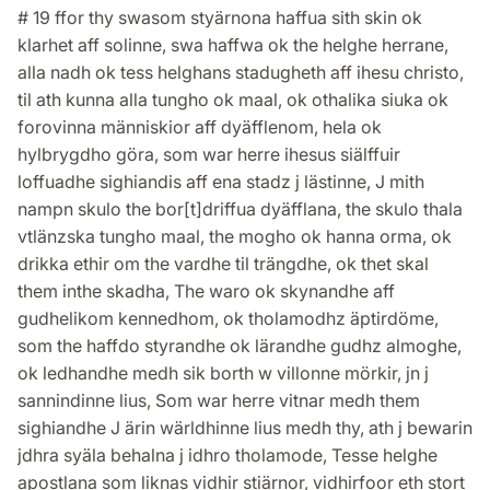
# 19 ffor thy swasom styärnona haffua sith skin ok
klarhet aff solinne, swa haffwa ok the helghe herrane,
alla nadh ok tess helghans stadugheth aff ihesu christo,
til ath kunna alla tungho ok maal, ok othalika siuka ok
forovinna människior aff dyäfflenom, hela ok
hylbrygdho göra, som war herre ihesus siälffuir
loffuadhe sighiandis aff ena stadz j lästinne, J mith
nampn skulo the bor[t]driffua dyäfflana, the skulo thala
vtlänzska tungho maal, the mogho ok hanna orma, ok
drikka ethir om the vardhe til trängdhe, ok thet skal
them inthe skadha, The waro ok skynandhe aff
gudhelikom kennedhom, ok tholamodhz äptirdöme,
som the haffdo styrandhe ok lärandhe gudhz almoghe,
ok ledhandhe medh sik borth w villonne mörkir, jn j
sannindinne lius, Som war herre vitnar medh them
sighiandhe J ärin wärldhinne lius medh thy, ath j bewarin
jdhra syäla behalna j idhro tholamode, Tesse helghe
apostlana som liknas vidhir stiärnor, vidhirfoor eth stort