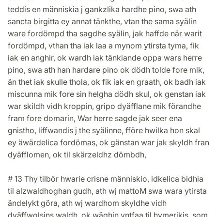
teddis en människia j gankzlika hardhe pino, swa ath
sancta birgitta ey annat tänkthe, vtan the sama syälin
ware fordömpd tha sagdhe syälin, jak haffde när warit
fordömpd, vthan tha iak laa a mynom ytirsta tyma, fik
iak en anghir, ok wardh iak tänkiande oppa wars herre
pino, swa ath han hardare pino ok dödh tolde fore mik,
än thet iak skulle thola, ok fik iak en graath, ok badh iak
miscunna mik fore sin helgha dödh skul, ok genstan iak
war skildh vidh kroppin, gripo dyäfflane mik förandhe
fram fore domarin, War herre sagde jak seer ena
gnistho, liffwandis j the syälinne, fföre hwilka hon skal
ey äwärdelica fordömas, ok gänstan war jak skyldh fran
dyäfflomen, ok til skärzeldhz dömbdh,
# 13 Thy tilbör hwarie crisne människio, idkelica bidhia
til alzwaldhoghan gudh, ath wj mattoM swa wara ytirsta
ändelykt göra, ath wj wardhom skyldhe vidh
dyäffwolsins waldh, ok wäghin vntfaa til hymerikis, som