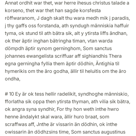
Annat ordhit war thet, war herre ihesus christus talade a
korseno, thet war thet han sagde korsfesta
röffwaranom, J dagh skalt thu wara medh mik j paradis,
j thy gaffs oss forstanda, ath syndugh människia haffuir
tyma, ok stund til ath bätra sik, alt y ytirsta liffs ändhan,
ok ther äptir inghan bätringha timan, vtan warda
dömpdh äptir synom gerninghom, Som sanctus
johannes ewangelista scriffuar aff sighiandhis Thera
egna gerningha fyllia them äptir dödhin, Äntighia til
hymerikis om the äro godha, ällir til heluitis om the äro
ondha,
# 10 Ey är ok tess hellir radelikit, syndhoghe människio,
fforlatha sik oppa then ytirsta thyman, ath vilia sik bätra,
ok angra syna syndhir, For thy hon weth inthe hwro
henne ändalykt skal wara, ällir huro braat, som
scraffwas aff, Jnthe är vissarin än dödhin, ok inthe
owissarin än dödhzsins time, Som sanctus augustinus