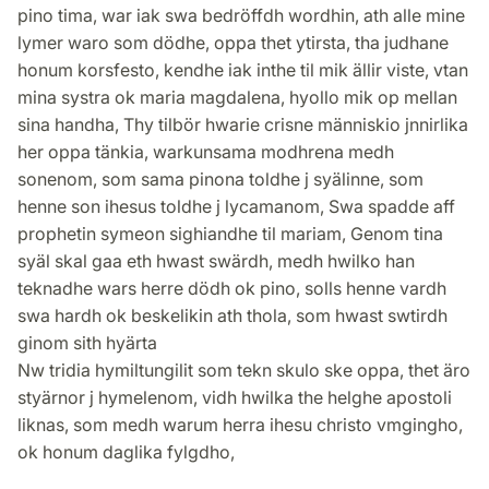
pino tima, war iak swa bedröffdh wordhin, ath alle mine
lymer waro som dödhe, oppa thet ytirsta, tha judhane
honum korsfesto, kendhe iak inthe til mik ällir viste, vtan
mina systra ok maria magdalena, hyollo mik op mellan
sina handha, Thy tilbör hwarie crisne människio jnnirlika
her oppa tänkia, warkunsama modhrena medh
sonenom, som sama pinona toldhe j syälinne, som
henne son ihesus toldhe j lycamanom, Swa spadde aff
prophetin symeon sighiandhe til mariam, Genom tina
syäl skal gaa eth hwast swärdh, medh hwilko han
teknadhe wars herre dödh ok pino, solls henne vardh
swa hardh ok beskelikin ath thola, som hwast swtirdh
ginom sith hyärta
Nw tridia hymiltungilit som tekn skulo ske oppa, thet äro
styärnor j hymelenom, vidh hwilka the helghe apostoli
liknas, som medh warum herra ihesu christo vmgingho,
ok honum daglika fylgdho,