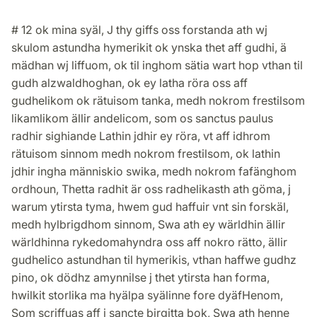
# 12 ok mina syäl, J thy giffs oss forstanda ath wj
skulom astundha hymerikit ok ynska thet aff gudhi, ä
mädhan wj liffuom, ok til inghom sätia wart hop vthan til
gudh alzwaldhoghan, ok ey latha röra oss aff
gudhelikom ok rätuisom tanka, medh nokrom frestilsom
likamlikom ällir andelicom, som os sanctus paulus
radhir sighiande Lathin jdhir ey röra, vt aff idhrom
rätuisom sinnom medh nokrom frestilsom, ok lathin
jdhir ingha människio swika, medh nokrom fafänghom
ordhoun, Thetta radhit är oss radhelikasth ath göma, j
warum ytirsta tyma, hwem gud haffuir vnt sin forskäl,
medh hylbrigdhom sinnom, Swa ath ey wärldhin ällir
wärldhinna rykedomahyndra oss aff nokro rätto, ällir
gudhelico astundhan til hymerikis, vthan haffwe gudhz
pino, ok dödhz amynnilse j thet ytirsta han forma,
hwilkit storlika ma hyälpa syälinne fore dyäfHenom,
Som scriffuas aff i sancte birgitta bok, Swa ath henne