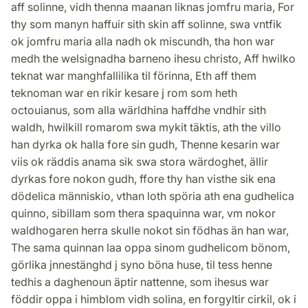
aff solinne, vidh thenna maanan liknas jomfru maria, For
thy som manyn haffuir sith skin aff solinne, swa vntfik
ok jomfru maria alla nadh ok miscundh, tha hon war
medh the welsignadha barneno ihesu christo, Aff hwilko
teknat war manghfallilika til förinna, Eth aff them
teknoman war en rikir kesare j rom som heth
octouianus, som alla wärldhina haffdhe vndhir sith
waldh, hwilkill romarom swa mykit täktis, ath the villo
han dyrka ok halla fore sin gudh, Thenne kesarin war
viis ok räddis anama sik swa stora wärdoghet, ällir
dyrkas fore nokon gudh, ffore thy han visthe sik ena
dödelica människio, vthan loth spöria ath ena gudhelica
quinno, sibillam som thera spaquinna war, vm nokor
waldhogaren herra skulle nokot sin födhas än han war,
The sama quinnan laa oppa sinom gudhelicom bönom,
görlika jnnestänghd j syno böna huse, til tess henne
tedhis a daghenoun äptir nattenne, som ihesus war
föddir oppa i himblom vidh solina, en forgyltir cirkil, ok i