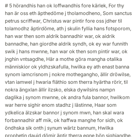
# 5 hörandhis han ok loffwandhis fore kärlek, For thy
han är oss eth äpthedöme j tholamodheno, Som sanctus
petrus scriffwar, Christus war pintir fore oss jdher til
tolamodhz äptirdöme, ath j skulin fyllia hans fotsporom,
han war then som aldrik bannadhir war, ok aidrik
bannadhe, han giordhe aldrik syndh, ok ey war funnith
swik j hans mwnne, han war ok then som pintir war, ok
jnghin vntsagdhe, Här a mothe göra mangha otalika
människior ok yldhzskafulla, hwilka ey ath enast banna
synom iamcrisnom j nokre mothegangho, ällir dröwilse,
vtan iamwel j hwaria fläthio som therra hyärtha rörir, til
nokra ängxlan ällir ilzsko, elska dywilsins nampn
daglika j synom mwnne, ok andra fula bannor, hwilkom
war herre sighir enom stadhz j lästinne, Haar som
ydkelica älzskar bannor j synom mwn, han skal wara
forbannadhir aff mik, ok haffwa manghe for sidh, ok
öndhska sik onth j synum wärlz bannum, Hwilka
prophetin dauid dömir äptir therra egne bön sighiandhe,