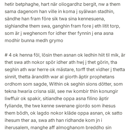
hetir betphaghe, hart när oliogardhz bergit, nw a them
sama dagenom han ville in koma j syälwan stadhin,
sändhe han fram före sik twa sina kennesuena,
sighiandhe them swa, ganghin fram fore j eth litit torp,
som är j weghenom for idher ther fynnin j ena asna
modhir bunna medh grymo
# 4 ok henna föl, lösin then asnan ok ledhin hiit til mik, är
thet swa ath nokor spör idher ath hwj j thet görin, tha
seghin ath war herre ok mästare, torff thet vidher j thetta
sinnit, thetta ärandith war al giorth äptir prophetans
ordhom som sagde, Within ok seghin sions dötter, som
tekna hwaria crisna siäl, see nw kombir thin konungir
liwffuir ok spakir, sitiandhe oppa asna filino äptir
fyliande, the twe kenne swenane giordo som ihesus
them bödh, ok lagdo nokor kläde oppa asnan, ok satto
ihesum ther aa, swa ath han ridhande kom jn i
iherusalem, manghe aff almoghanom breddho sin