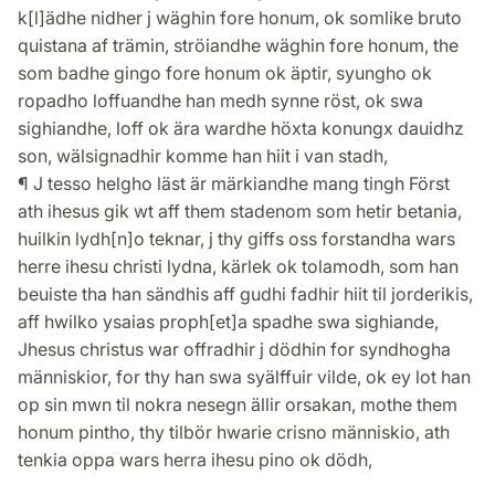
k[l]ädhe nidher j wäghin fore honum, ok somlike bruto
quistana af trämin, ströiandhe wäghin fore honum, the
som badhe gingo fore honum ok äptir, syungho ok
ropadho loffuandhe han medh synne röst, ok swa
sighiandhe, loff ok ära wardhe höxta konungx dauidhz
son, wälsignadhir komme han hiit i van stadh,
¶ J tesso helgho läst är märkiandhe mang tingh Först
ath ihesus gik wt aff them stadenom som hetir betania,
huilkin lydh[n]o teknar, j thy giffs oss forstandha wars
herre ihesu christi lydna, kärlek ok tolamodh, som han
beuiste tha han sändhis aff gudhi fadhir hiit til jorderikis,
aff hwilko ysaias proph[et]a spadhe swa sighiande,
Jhesus christus war offradhir j dödhin for syndhogha
människior, for thy han swa syälffuir vilde, ok ey lot han
op sin mwn til nokra nesegn ällir orsakan, mothe them
honum pintho, thy tilbör hwarie crisno människio, ath
tenkia oppa wars herra ihesu pino ok dödh,