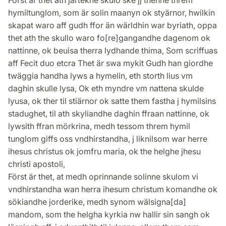
Först är thet ath järtekne skulo ske jj thenne threm
hymiltunglom, som är solin maanyn ok styärnor, hwilkin
skapat waro aff gudh ffor än wärldhin war byriath, oppa
thet ath the skullo waro fo[re]gangandhe dagenom ok
nattinne, ok beuisa therra lydhande thima, Som scriffuas
aff Fecit duo etcra Thet är swa mykit Gudh han giordhe
twäggia handha lyws a hymelin, eth storth lius vm
daghin skulle lysa, Ok eth myndre vm nattena skulde
lyusa, ok ther til stiärnor ok satte them fastha j hymilsins
stadughet, til ath skyliandhe daghin ffraan nattinne, ok
lywsith ffran mörkrina, medh tessom threm hymil
tunglom giffs oss vndhirstandha, j liknilsom war herre
ihesus christus ok jomfru maria, ok the helghe jhesu
christi apostoli,
Först är thet, at medh oprinnande solinne skulom vi
vndhirstandha wan herra ihesum christum komandhe ok
sökiandhe jorderike, medh synom wälsigna[da]
mandom, som the helgha kyrkia nw hallir sin sangh ok