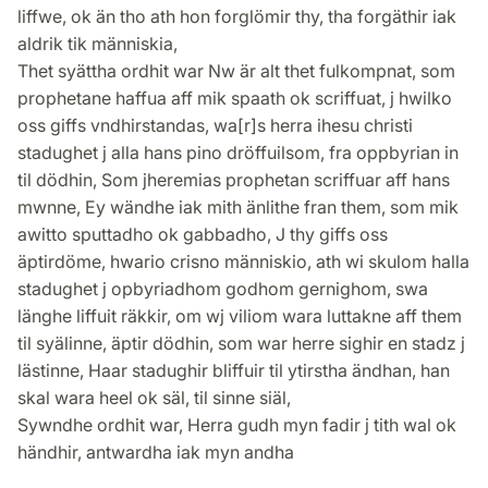
liffwe, ok än tho ath hon forglömir thy, tha forgäthir iak
aldrik tik människia,
Thet syättha ordhit war Nw är alt thet fulkompnat, som
prophetane haffua aff mik spaath ok scriffuat, j hwilko
oss giffs vndhirstandas, wa[r]s herra ihesu christi
stadughet j alla hans pino dröffuilsom, fra oppbyrian in
til dödhin, Som jheremias prophetan scriffuar aff hans
mwnne, Ey wändhe iak mith änlithe fran them, som mik
awitto sputtadho ok gabbadho, J thy giffs oss
äptirdöme, hwario crisno människio, ath wi skulom halla
stadughet j opbyriadhom godhom gernighom, swa
länghe liffuit räkkir, om wj viliom wara luttakne aff them
til syälinne, äptir dödhin, som war herre sighir en stadz j
lästinne, Haar stadughir bliffuir til ytirstha ändhan, han
skal wara heel ok säl, til sinne siäl,
Sywndhe ordhit war, Herra gudh myn fadir j tith wal ok
händhir, antwardha iak myn andha