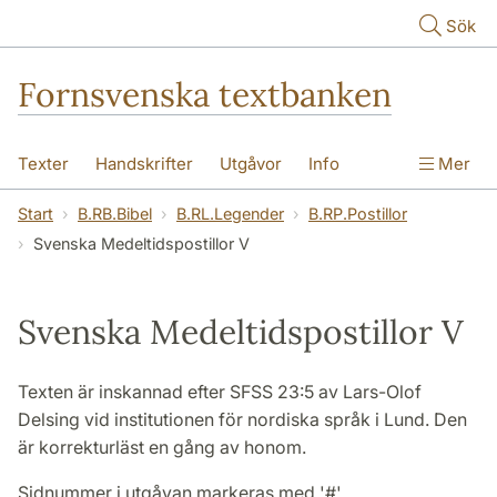
Hoppa till huvudinnehåll
Sök
Fornsvenska textbanken
Texter
Handskrifter
Utgåvor
Info
Mer
Start
B.RB.Bibel
B.RL.Legender
B.RP.Postillor
Svenska Medeltidspostillor V
Svenska Medeltidspostillor V
Texten är inskannad efter SFSS 23:5 av Lars-Olof
Delsing vid institutionen för nordiska språk i Lund. Den
är korrekturläst en gång av honom.
Sidnummer i utgåvan markeras med '#'.