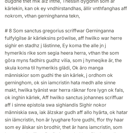
dugdhe thet mik alz inthe, Thessin dygdhin som är
kärlekin, kan ok ey vndhirstandhas, ällir vnthfanghas aff
nokrom, vthan gerninghanna tekn,
# 8 Som sanctus gregorius scriffwar Gerninganna
fulfylgilse är kärleksins pröwilse, aff hwilko war herre
sighir en stadhz j lästinne, Ey koma the alle jn j
hymerikis rike som segia heera herra, vthan the som
göra myns fadhirs gudhz vilia, som j hymeqike är, the
skula koma til hymerikis glädi, Ok äro manga
människior som gudhi the sin kärlek, j ordhom ok
gerninghom, ok sin iamcristin hata medh alle sinne
makt, hwilka tyänist war herra räknar fore lygn ok fals,
ok inghin kärlek, Aff hwilko sanctus johannes scriffuar
aff i sinne epistola swa sighiandis Sighir nokor
människia swa, iak älzskar gudh aff allo hyärta, ok hatar
sin iämcristin, hon är lyughare fore gudhi, ffor thy haar
som ey älskar sin brodhir, thet är hans iamcristin, som