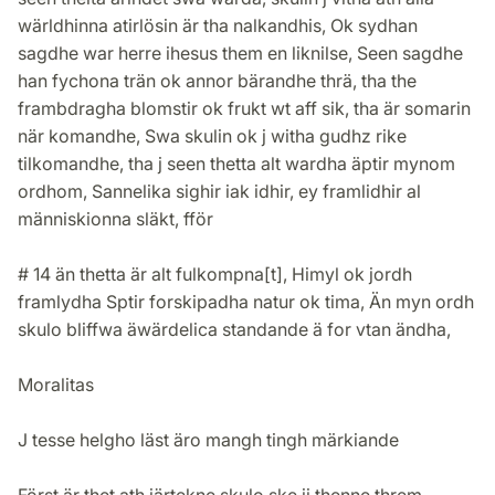
wärldhinna atirlösin är tha nalkandhis, Ok sydhan
sagdhe war herre ihesus them en liknilse, Seen sagdhe
han fychona trän ok annor bärandhe thrä, tha the
frambdragha blomstir ok frukt wt aff sik, tha är somarin
när komandhe, Swa skulin ok j witha gudhz rike
tilkomandhe, tha j seen thetta alt wardha äptir mynom
ordhom, Sannelika sighir iak idhir, ey framlidhir al
människionna släkt, fför
# 14 än thetta är alt fulkompna[t], Himyl ok jordh
framlydha Sptir forskipadha natur ok tima, Än myn ordh
skulo bliffwa äwärdelica standande ä for vtan ändha,
Moralitas
J tesse helgho läst äro mangh tingh märkiande