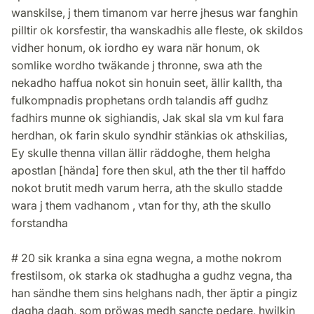
wanskilse, j them timanom var herre jhesus war fanghin
pilltir ok korsfestir, tha wanskadhis alle fleste, ok skildos
vidher honum, ok iordho ey wara när honum, ok
somlike wordho twäkande j thronne, swa ath the
nekadho haffua nokot sin honuin seet, ällir kallth, tha
fulkompnadis prophetans ordh talandis aff gudhz
fadhirs munne ok sighiandis, Jak skal sla vm kul fara
herdhan, ok farin skulo syndhir stänkias ok athskilias,
Ey skulle thenna villan ällir räddoghe, them helgha
apostlan [hända] fore then skul, ath the ther til haffdo
nokot brutit medh varum herra, ath the skullo stadde
wara j them vadhanom , vtan for thy, ath the skullo
forstandha
# 20 sik kranka a sina egna wegna, a mothe nokrom
frestilsom, ok starka ok stadhugha a gudhz vegna, tha
han sändhe them sins helghans nadh, ther äptir a pingiz
dagha dagh, som pröwas medh sancte pedare, hwilkin