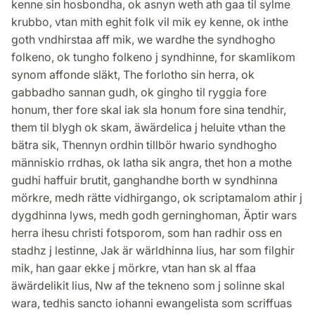
kenne sin hosbondha, ok asnyn weth ath gaa til sylme
krubbo, vtan mith eghit folk vil mik ey kenne, ok inthe
goth vndhirstaa aff mik, we wardhe the syndhogho
folkeno, ok tungho folkeno j syndhinne, for skamlikom
synom affonde släkt, The forlotho sin herra, ok
gabbadho sannan gudh, ok gingho til ryggia fore
honum, ther fore skal iak sla honum fore sina tendhir,
them til blygh ok skam, äwärdelica j heluite vthan the
bätra sik, Thennyn ordhin tillbör hwario syndhogho
människio rrdhas, ok latha sik angra, thet hon a mothe
gudhi haffuir brutit, ganghandhe borth w syndhinna
mörkre, medh rätte vidhirgango, ok scriptamalom athir j
dygdhinna lyws, medh godh gerninghoman, Äptir wars
herra ihesu christi fotsporom, som han radhir oss en
stadhz j lestinne, Jak är wärldhinna lius, har som filghir
mik, han gaar ekke j mörkre, vtan han sk al ffaa
äwärdelikit lius, Nw af the tekneno som j solinne skal
wara, tedhis sancto iohanni ewangelista som scriffuas