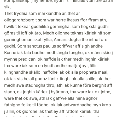
kompanskapi j hymerike, nydhir til heluitis vtan the bätra
sik,
Thet trydhia som märkiandhe är, thet är
oliogardhzbergit som war herre ihesus ffor ffram ath,
hwilkit teknar gudhilika gerningha, som högxsta gudhi
göras til loff ok äro, Medh olionne teknas kärlekinã som
gerninghoman skal fyllia, Annars dugha the inthe fore
gudhi, Som sanctus paulus scriffwar aff sighiandhe
Kunne iak tala badhe medh ängla tungho, ok människio j
mynne predican, ok haffde iak ther medh inghin kärlek,
tha ware iak som en lyudhandhe mal[m]byr, ällir
klinghandhe skällo, haffdhe iak ok alla propheta maal,
ok iak visthe all gudhz lönlik tingh, ok alla snille, ok ther
medh swa stadhugha thro, ath iak kunne föra berghit aff
stadh, ok jnghin kärlek j hyärtano, tha ware iak ok jnthe,
ware thet ok swa, ath iak gaffwe alla mina äghor
fathigho folke til födho, ok iak antwardhadhe myn krop
j ällin, ok giordhe iak thet ey aff rättom kärlek, tha