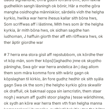
gudhelikin sangh läsningh ok bönir, Här a mothe göra
mangha osidhogha människior, särdelis vidh the helgha
kyrkio, hwilka war herre ihesus kallar sith böna hws,
Som scriffwas aff i lästinne, Mith hws som är the helgha
kyrkia, är mith böna hws, ok sidhan sagdhe han
iudhoman, J haffuin giorth ther aff eth röffwara hws, ok
ther äptir giordhe war
# 7 herra ena stora gisil aff repstubbom, ok kördhe ther
vt köp män, som ther köps[l]aghadho jnne ok skyptho
päningha, Swa gör war herra andelica än j dag allom
them som mära komma fore sith wärlz gagn ok
köpslaghan til kirkio, än fore gudhz hedhir ok sith syäla
gagn Swa ok the som j the helgho kyrkio göra skwallir
ok draffuil, ok bakmaal oppa sin iamcristin, them staar
nogh j wanum aff gudhi stoor plagha j tesse wärldhinne,
ok sydh an köre war herra them vth fran helgha manna