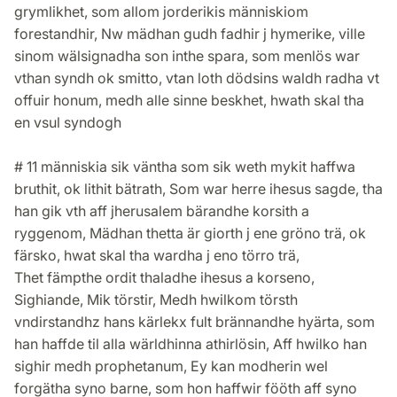
grymlikhet, som allom jorderikis människiom
forestandhir, Nw mädhan gudh fadhir j hymerike, ville
sinom wälsignadha son inthe spara, som menlös war
vthan syndh ok smitto, vtan loth dödsins waldh radha vt
offuir honum, medh alle sinne beskhet, hwath skal tha
en vsul syndogh
# 11 människia sik väntha som sik weth mykit haffwa
bruthit, ok lithit bätrath, Som war herre ihesus sagde, tha
han gik vth aff jherusalem bärandhe korsith a
ryggenom, Mädhan thetta är giorth j ene gröno trä, ok
färsko, hwat skal tha wardha j eno törro trä,
Thet fämpthe ordit thaladhe ihesus a korseno,
Sighiande, Mik törstir, Medh hwilkom törsth
vndirstandhz hans kärlekx fult brännandhe hyärta, som
han haffde til alla wärldhinna athirlösin, Aff hwilko han
sighir medh prophetanum, Ey kan modherin wel
forgätha syno barne, som hon haffwir fööth aff syno