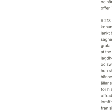
oc hä
offer
# 218 
konun
lankt 
saghe
grata
at th
lagdh
oc sw
hon sk
hänne 
ällar
för hi
offra
iomff
fran s