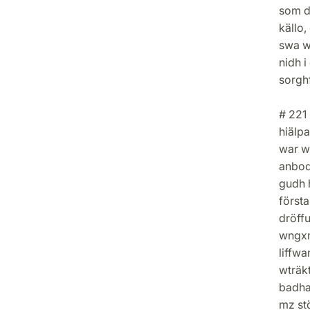
som d
källo,
swa w
nidh i
sorghf
# 221
hiälp
war w
anbod
gudh 
först
dröffu
wngxm
liffwa
wträkt
badha
mz stö