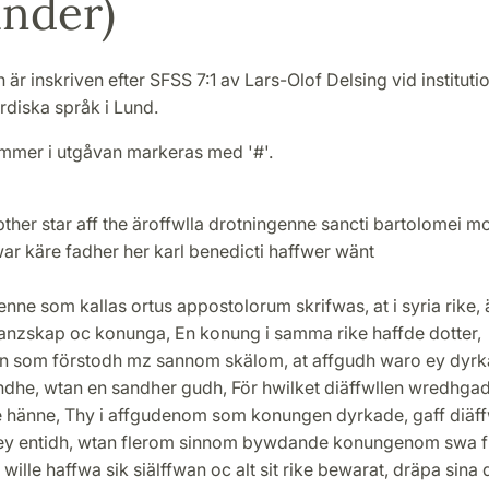
nder)
 är inskriven efter SFSS 7:1 av Lars-Olof Delsing vid instituti
rdiska språk i Lund.
mmer i utgåvan markeras med '#'.
ther star aff the äroffwlla drotningenne sancti bartolomei m
ar käre fadher her karl benedicti haffwer wänt
nne som kallas ortus appostolorum skrifwas, at i syria rike,
 lanzskap oc konunga, En konung i samma rike haffde dotter,
en som förstodh mz sannom skälom, at affgudh waro ey dyrk
ndhe, wtan en sandher gudh, För hwilket diäffwllen wredhga
 hänne, Thy i affgudenom som konungen dyrkade, gaff diäff
ey entidh, wtan flerom sinnom bywdande konungenom swa f
 wille haffwa sik siälffwan oc alt sit rike bewarat, dräpa sina d