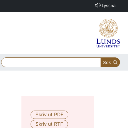
Lyssna
Sök
i