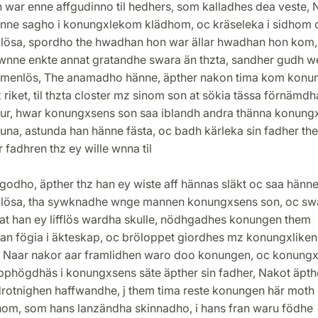
 war enne affgudinno til hedhers, som kalladhes dea veste, 
änne sagho i konungxlekom klädhom, oc kräseleka i sidhom 
lösa, spordho the hwadhan hon war ällar hwadhan hon kom,
wnne enkte annat gratandhe swara än thzta, sandher gudh we
r menlös, The anamadho hänne, äpther nakon tima kom konu
z riket, til thzta closter mz sinom son at sökia tässa förnämdh
rur, hwar konungxsens son saa iblandh andra thänna konung
una, astunda han hänne fästa, oc badh kärleka sin fadher th
 fadhren thz ey wille wnna til
godho, äpther thz han ey wiste aff hännas släkt oc saa hänn
lösa, tha sywknadhe wnge mannen konungxsens son, oc sw
 at han ey lifflös wardha skulle, nödhgadhes konungen them
n fögia i äkteskap, oc bröloppet giordhes mz konungxliken
, Naar nakor aar framlidhen waro doo konungen, oc konung
pphögdhäs i konungxsens säte äpther sin fadher, Nakot äpth
drotnighen haffwandhe, j them tima reste konungen här moth
hom, som hans lanzändha skinnadho, i hans fran waru födhe