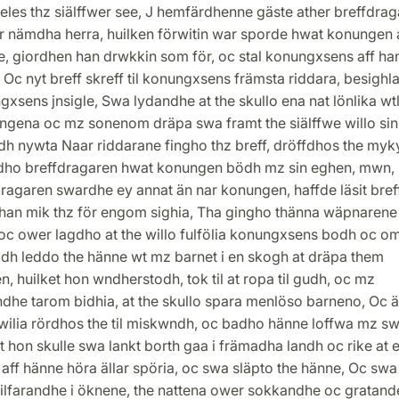
eles thz siälffwer see, J hemfärdhenne gäste ather breffdra
ör nämdha herra, huilken förwitin war sporde hwat konungen 
e, giordhen han drwkkin som för, oc stal konungxsens aff ha
 Oc nyt breff skreff til konungxsens främsta riddara, besighl
xsens jnsigle, Swa lydandhe at the skullo ena nat lönlika w
ingena oc mz sonenom dräpa swa framt the siälffwe willo sin
h nywta Naar riddarane fingho thz breff, dröffdhos the myky
dho breffdragaren hwat konungen bödh mz sin eghen, mwn,
dragaren swardhe ey annat än nar konungen, haffde läsit bre
han mik thz för engom sighia, Tha gingho thänna wäpnarene t
 oc ower lagdho at the willo fulfölia konungxsens bodh oc o
idh leddo the hänne wt mz barnet i en skogh at dräpa them
, huilket hon wndherstodh, tok til at ropa til gudh, oc mz
ndhe tarom bidhia, at the skullo spara menlöso barneno, Oc 
wilia rördhos the til miskwndh, oc badho hänne loffwa mz s
t hon skulle swa lankt borth gaa i främadha landh oc rike at
 aff hänne höra ällar spöria, oc swa släpto the hänne, Oc swa
ilfarandhe i öknene, the nattena ower sokkandhe oc gratand