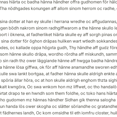
nnas hiärta oc badha hänna händher offra gudhomen för häl
, Tha nödhgades konungen aff allom sinom herrom oc radhe,
sina dotter at han ey skulle i herrana wredhe oc affgudannas
gen bödh nakrom sinom radhgiffwarom a the hänne skullo l
bort i öknena, at fadherliket hiärta skulle ey aff sorgh pinas 
 sina dotter för öghon dräpas huilken wart wtledh sokkande
ndes, oc kallade oppa högxta gudh, Thy händhe aff gudz för
e som hänne skullo dräpa, wordho rördha aff miskundh, sam
o sin radh thz ower läggiande hänne aff hwgga badha händr
a hänne lösa giffwa, ok för aff hänne anamandhe sworen edh
ulle swa lankt bortgaa, at fadher hänna skulle aldrigh enkte a
spöria ällar höra, oc at hon skulle aldrigh enghom thzta sigh
 skalt kwngöra, Oc swa wnkom hon mz liffwet, oc tho handalö
ärtat drapo te en hwndh som them foldhe, oc toko hans hiärt
dho gudomen mz hännas händher Sidhan gik thenna salogha
run handa lös ower skogha oc slätter söriandhe oc gratandhe
it fädhernes landh, Oc kom omsidhe til eth iomfru closter, hui