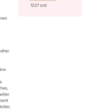
1227 ord
onen
odher
 ärw
a
dhes,
wllen
ramt
otter,