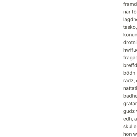
framd
när f
lagdh
tasko,
konung
drotn
hwffud
fraga
breff
bödh 
radz,
nattat
badhen
grata
gudz 
edh, a
skulle
hon w