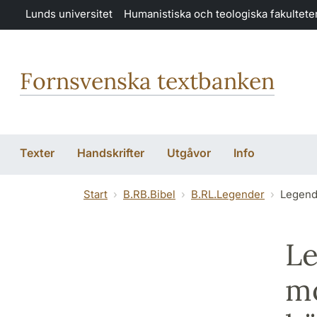
Hoppa till huvudinnehåll
Lunds universitet
Humanistiska och teologiska fakultete
Fornsvenska textbanken
Texter
Handskrifter
Utgåvor
Info
Start
B.RB.Bibel
B.RL.Legender
Legend
Le
mo