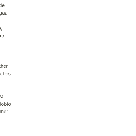
de
 gaa
,
oc
ther
ndhes
wa
lobio,
dher