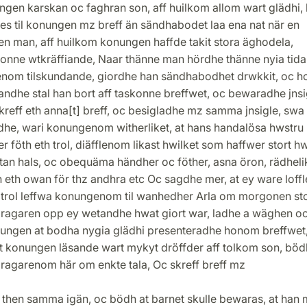
ngen karskan oc faghran son, aff huilkom allom wart glädhi,
es til konungen mz breff än sändhabodet laa ena nat när en
en man, aff huilkom konungen haffde takit stora äghodela,
sonne wtkräffiande, Naar thänne man hördhe thänne nyia tid
lenom tilskundande, giordhe han sändhabodhet drwkkit, oc 
ndhe stal han bort aff taskonne breffwet, oc bewaradhe jnsi
skreff eth anna[t] breff, oc besigladhe mz samma jnsigle, swa
dhe, wari konungenom witherliket, at hans handalösa hwstru
r föth eth trol, diäfflenom likast hwilket som haffwer stort h
tan hals, oc obequäma händher oc föther, asna öron, rädheli
eth owan för thz andhra etc Oc sagdhe mer, at ey ware loffl
t trol leffwa konungenom til wanhedher Arla om morgonen st
dragaren opp ey wetandhe hwat giort war, ladhe a wäghen o
onungen at bodha nygia glädhi presenteradhe honom breffwet
et konungen läsande wart mykyt dröffder aff tolkom son, böd
dragarenom här om enkte tala, Oc skreff breff mz
 then samma igän, oc bödh at barnet skulle bewaras, at han 