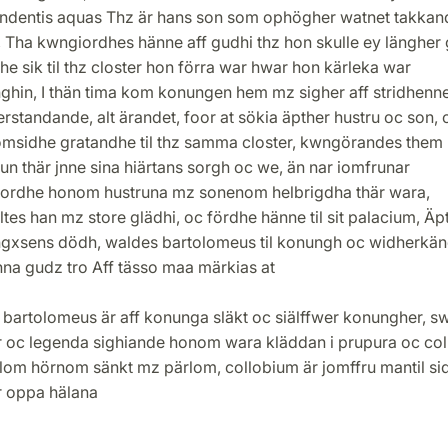
ndentis aquas Thz är hans son som ophögher watnet takkan
, Tha kwngiordhes hänne aff gudhi thz hon skulle ey längher
he sik til thz closter hon förra war hwar hon kärleka war
ghin, I thän tima kom konungen hem mz sigher aff stridhenne
standande, alt ärandet, foor at sökia äpther hustru oc son, 
msidhe gratandhe til thz samma closter, kwngörandes them
un thär jnne sina hiärtans sorgh oc we, än nar iomfrunar
ordhe honom hustruna mz sonenom helbrigdha thär wara,
tes han mz store glädhi, oc fördhe hänne til sit palacium, Äp
gxsens dödh, waldes bartolomeus til konungh oc widherkä
nna gudz tro Aff tässo maa märkias at
 bartolomeus är aff konunga släkt oc siälffwer konungher, s
r oc legenda sighiande honom wara kläddan i prupura oc col
llom hörnom sänkt mz pärlom, collobium är jomffru mantil si
r oppa hälana