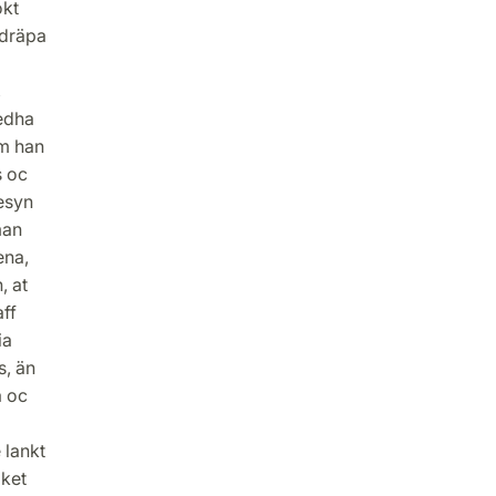
okt
 dräpa
,
edha
om han
s oc
esyn
man
ena,
, at
ff
ia
s, än
a oc
 lankt
lket