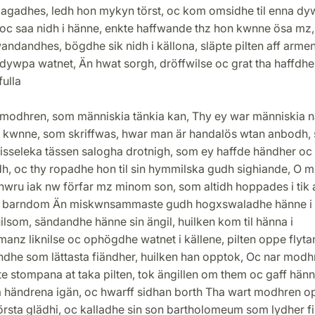
agadhes, ledh hon mykyn törst, oc kom omsidhe til enna d
 oc saa nidh i hänne, enkte haffwande thz hon kwnne ösa mz,
andandhes, bögdhe sik nidh i källona, släpte pilten aff arm
 dywpa watnet, Än hwat sorgh, dröffwilse oc grat tha haffdhe
ulla
 modhren, som människia tänkia kan, Thy ey war människia n
a kwnne, som skriffwas, hwar man är handalös wtan anbodh,
isseleka tässen salogha drotnigh, som ey haffde händher oc
h, oc thy ropadhe hon til sin hymmilska gudh sighiande, O m
hwru iak nw förfar mz minom son, som altidh hoppades i tik 
a barndom Än miskwnsammaste gudh hogxswaladhe hänne i
ilsom, sändandhe hänne sin ängil, huilken kom til hänna i
anz liknilse oc ophögdhe watnet i källene, pilten oppe flyt
ndhe som lättasta fiändher, huilken han opptok, Oc nar modh
e stompana at taka pilten, tok ängillen om them oc gaff hän
 händrena igän, oc hwarff sidhan borth Tha wart modhren op
rsta glädhi, oc kalladhe sin son bartholomeum som lydher fi