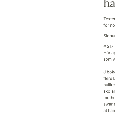
hä
Texten
för no
Sidnu
# 217
Här äp
som w
J boke
flere
huilk
skola
mothe
swar 
at han