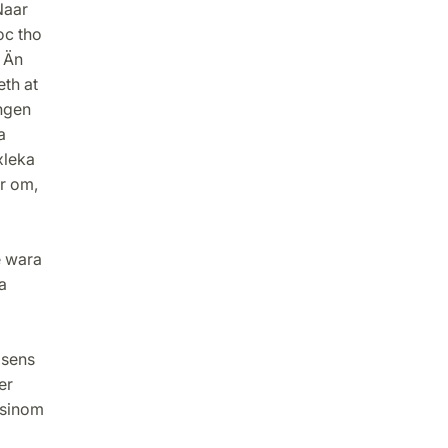
Naar
oc tho
 Än
th at
ngen
a
xleka
er om,
e wara
a
xsens
er
 sinom