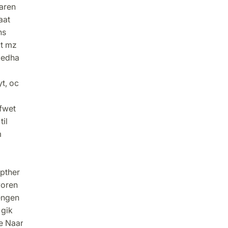
garen
aat
ns
at mz
tledha
t, oc
ffwet
il
m
äpther
woren
 engen
 gik
e Naar