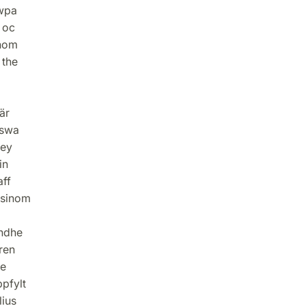
ywpa
 oc
enom
 the
är
 swa
 ey
in
aff
 sinom
andhe
ren
ne
pfylt
lius