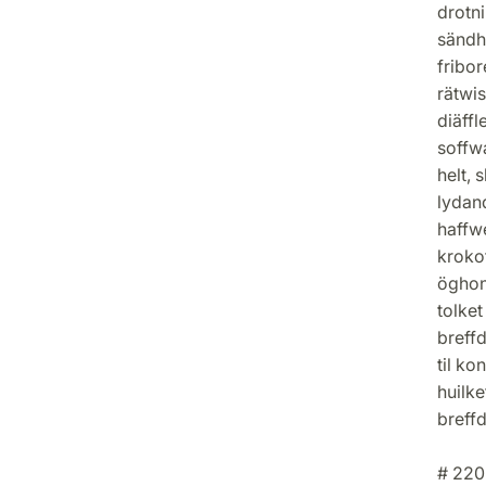
drotni
sändh
fribor
rätwi
diäff
soffwa
helt, 
lydan
haffwe
kroko
öghon 
tolke
breff
til k
huilk
breff
# 220