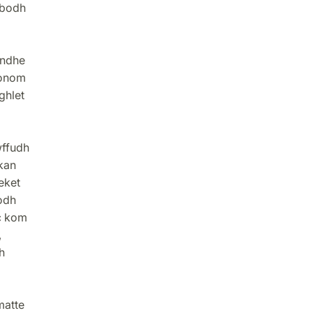
 bodh
andhe
honom
ghlet
wffudh
kan
eket
odh
c kom
,
h
matte