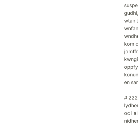
suspe
gudhi
wtan t
wnfan
wndher
kom o
jomffr
kwngi
oppfyl
konun
en sa
# 222
lydhe
oc i a
nidhe