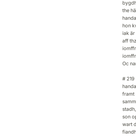
bygdh
the h
handa
hon k
iak ä
aff th
iomff
iomffr
Oc nar
# 219 
handa
framt
samma
stadh
son o
wart 
fiand