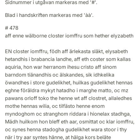
Sidnummer i utgåvan markeras med '#'.
Blad i handskriften markeras med 'àà'.
# 478
aff enne wälborne closter iomffru som hether elyzabeth
EN closter iomffru, födh aff ärlekasta släkt, elysabeth
hetandhis i brabancia landhe, aff eth coster som kallas
aquiria, hon war herranom ihesu cristo aff sinom
barndom tiänandhis oc älskandes, sik idhkelika
öwandhes i store gudelikhet, huilkas gudelikhet hennas
eghne föräldra mykyt hatadho i marghe matto, oc mz
pawans orloff toko the henne wt aff clostret, allaledhes
mothe hennas wilia, oc tilfästo henne enom
myndoghom oc stranghom riddara i hionelax stadhga,
Mädh huilkom hon bleff eth aar, osmittat oc klar iomffru,
oc synes henna stadogha gudelikhet wara stoor i thy
när i try aar syntes hänne, at hälga kors beläte