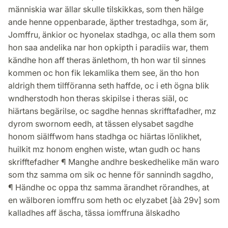
människia war ällar skulle tilskikkas, som then hälge
ande henne oppenbarade, äpther trestadhga, som är,
Jomffru, änkior oc hyonelax stadhga, oc alla them som
hon saa andelika nar hon opkipth i paradiis war, them
kändhe hon aff theras änlethom, th hon war til sinnes
kommen oc hon fik lekamlika them see, än tho hon
aldrigh them tilfföranna seth haffde, oc i eth ögna blik
wndherstodh hon theras skipilse i theras siäl, oc
hiärtans begärilse, oc sagdhe hennas skrifftafadher, mz
dyrom swornom eedh, at tässen elysabet sagdhe
honom siälffwom hans stadhga oc hiärtas lönlikhet,
huilkit mz honom enghen wiste, wtan gudh oc hans
skrifftefadher ¶ Manghe andhre beskedhelike män waro
som thz samma om sik oc henne för sannindh sagdho,
¶ Händhe oc oppa thz samma ärandhet rörandhes, at
en wälboren iomffru som heth oc elyzabet [àà 29v] som
kalladhes aff äscha, tässa iomffruna älskadho