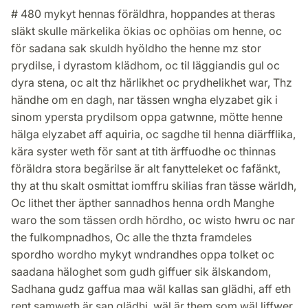
# 480 mykyt hennas föräldhra, hoppandes at theras
släkt skulle märkelika ökias oc ophöias om henne, oc
för sadana sak skuldh hyöldho the henne mz stor
prydilse, i dyrastom klädhom, oc til läggiandis gul oc
dyra stena, oc alt thz härlikhet oc prydhelikhet war, Thz
händhe om en dagh, nar tässen wngha elyzabet gik i
sinom ypersta prydilsom oppa gatwnne, mötte henne
hälga elyzabet aff aquiria, oc sagdhe til henna diärfflika,
kära syster weth för sant at tith ärffuodhe oc thinnas
föräldra stora begärilse är alt fanytteleket oc fafänkt,
thy at thu skalt osmittat iomffru skilias fran tässe wärldh,
Oc lithet ther äpther sannadhos henna ordh Manghe
waro the som tässen ordh hördho, oc wisto hwru oc nar
the fulkompnadhos, Oc alle the thzta framdeles
spordho wordho mykyt wndrandhes oppa tolket oc
saadana häloghet som gudh giffuer sik älskandom,
Sadhana gudz gaffua maa wäl kallas san glädhi, aff eth
rent samweth är san glädhi, wäl är them som wäl liffwer