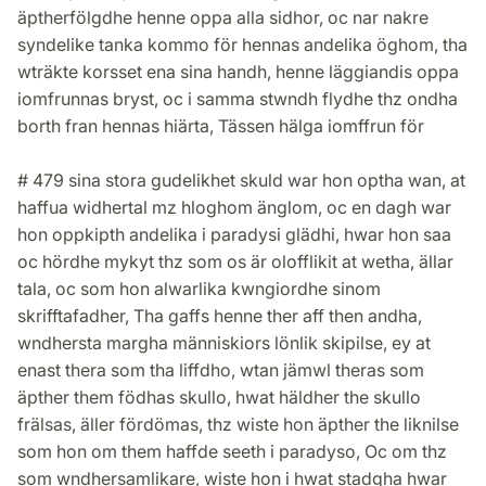
äptherfölgdhe henne oppa alla sidhor, oc nar nakre
syndelike tanka kommo för hennas andelika öghom, tha
wträkte korsset ena sina handh, henne läggiandis oppa
iomfrunnas bryst, oc i samma stwndh flydhe thz ondha
borth fran hennas hiärta, Tässen hälga iomffrun för
# 479 sina stora gudelikhet skuld war hon optha wan, at
haffua widhertal mz hloghom änglom, oc en dagh war
hon oppkipth andelika i paradysi glädhi, hwar hon saa
oc hördhe mykyt thz som os är olofflikit at wetha, ällar
tala, oc som hon alwarlika kwngiordhe sinom
skrifftafadher, Tha gaffs henne ther aff then andha,
wndhersta margha människiors lönlik skipilse, ey at
enast thera som tha liffdho, wtan jämwl theras som
äpther them födhas skullo, hwat häldher the skullo
frälsas, äller fördömas, thz wiste hon äpther the liknilse
som hon om them haffde seeth i paradyso, Oc om thz
som wndhersamlikare, wiste hon i hwat stadgha hwar