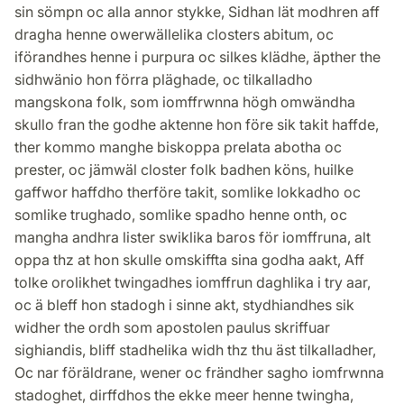
sin sömpn oc alla annor stykke, Sidhan lät modhren aff
dragha henne owerwällelika closters abitum, oc
iförandhes henne i purpura oc silkes klädhe, äpther the
sidhwänio hon förra pläghade, oc tilkalladho
mangskona folk, som iomffrwnna högh omwändha
skullo fran the godhe aktenne hon före sik takit haffde,
ther kommo manghe biskoppa prelata abotha oc
prester, oc jämwäl closter folk badhen köns, huilke
gaffwor haffdho therföre takit, somlike lokkadho oc
somlike trughado, somlike spadho henne onth, oc
mangha andhra lister swiklika baros för iomffruna, alt
oppa thz at hon skulle omskiffta sina godha aakt, Aff
tolke orolikhet twingadhes iomffrun daghlika i try aar,
oc ä bleff hon stadogh i sinne akt, stydhiandhes sik
widher the ordh som apostolen paulus skriffuar
sighiandis, bliff stadhelika widh thz thu äst tilkalladher,
Oc nar föräldrane, wener oc frändher sagho iomfrwnna
stadoghet, dirffdhos the ekke meer henne twingha,