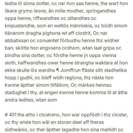
ledha til sinna dotter, oc nar hon saa henne, tha wart hon
likare grymo leone, än mille modher, springandhes
oppa henne, riffwandhes oc slitandhes oc
kinpustandhe, som en wetlös människia, oc bödh sinom
tiänarom dragha pighona wt aff clostrit, Oc nar
abbatissan oc conuentet förbudhu henne thz widher
ban, skötte hon engxsens ordhom, wtan laat gripa oc
bindha sina dotter, oc fördhe henne jn oppa vienna
sloth, haffwandhes ower henne strangha waktara at hon
ekke skulle lös wardha ¶ Jomffrun ffäste sith stadhelika
hopp i gudhi, oc bleff widh reglona, thz nästa hon
kwnne äpther sinom tilfällom, Oc märkes hennas
stadughet i thy, at engen kwnne henne komma til at ätha
andra ledhes, wtan som
# 451 the atho i clostreno, hon war oppfödh i thz closter,
oc thy wiste hon wäl en storan deel aff theras
sidhwänio, oc ther äpther lagadhe hon sina maltidh oc