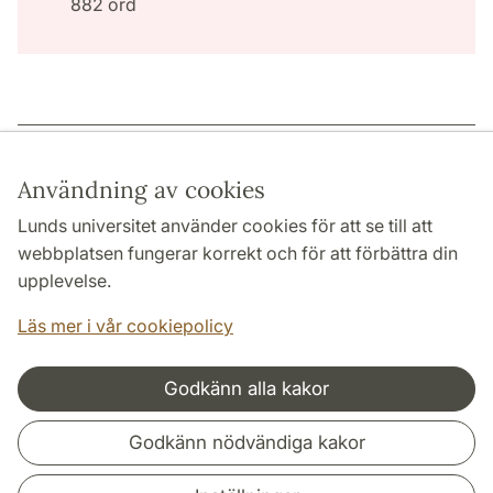
882 ord
Sidansvarig: | 2022-12-15
Användning av cookies
Lunds universitet använder cookies för att se till att
webbplatsen fungerar korrekt och för att förbättra din
HUMANISTISKA OCH TEOLOGISKA FAKULTETERNA
upplevelse.
INSTITUTIONER
Läs mer i vår cookiepolicy
Godkänn alla kakor
Samarbeten och nätverk
Godkänn nödvändiga kakor