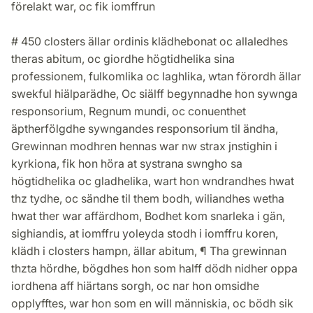
förelakt war, oc fik iomffrun
# 450 closters ällar ordinis klädhebonat oc allaledhes
theras abitum, oc giordhe högtidhelika sina
professionem, fulkomlika oc laghlika, wtan förordh ällar
swekful hiälparädhe, Oc siälff begynnadhe hon sywnga
responsorium, Regnum mundi, oc conuenthet
äptherfölgdhe sywngandes responsorium til ändha,
Grewinnan modhren hennas war nw strax jnstighin i
kyrkiona, fik hon höra at systrana swngho sa
högtidhelika oc gladhelika, wart hon wndrandhes hwat
thz tydhe, oc sändhe til them bodh, wiliandhes wetha
hwat ther war affärdhom, Bodhet kom snarleka i gän,
sighiandis, at iomffru yoleyda stodh i iomffru koren,
klädh i closters hampn, ällar abitum, ¶ Tha grewinnan
thzta hördhe, bögdhes hon som halff dödh nidher oppa
iordhena aff hiärtans sorgh, oc nar hon omsidhe
opplyfftes, war hon som en will människia, oc bödh sik