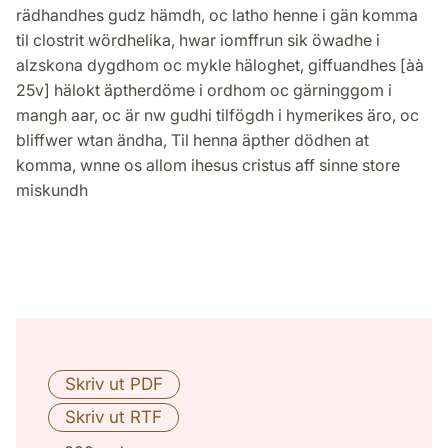
rädhandhes gudz hämdh, oc latho henne i gän komma
til clostrit wördhelika, hwar iomffrun sik öwadhe i
alzskona dygdhom oc mykle häloghet, giffuandhes [àà
25v] hälokt äptherdöme i ordhom oc gärninggom i
mangh aar, oc är nw gudhi tilfögdh i hymerikes äro, oc
bliffwer wtan ändha, Til henna äpther dödhen at
komma, wnne os allom ihesus cristus aff sinne store
miskundh