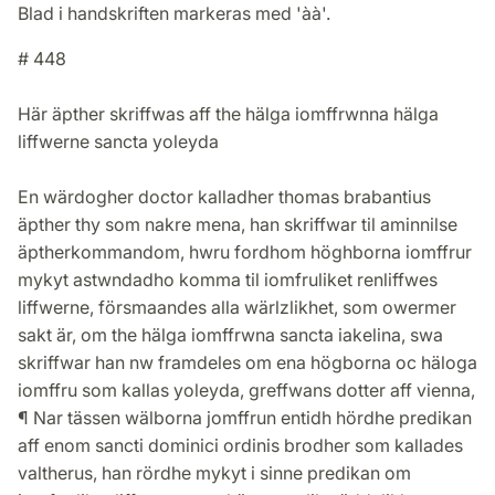
Blad i handskriften markeras med 'àà'.
# 448
Här äpther skriffwas aff the hälga iomffrwnna hälga
liffwerne sancta yoleyda
En wärdogher doctor kalladher thomas brabantius
äpther thy som nakre mena, han skriffwar til aminnilse
äptherkommandom, hwru fordhom höghborna iomffrur
mykyt astwndadho komma til iomfruliket renliffwes
liffwerne, försmaandes alla wärlzlikhet, som owermer
sakt är, om the hälga iomffrwna sancta iakelina, swa
skriffwar han nw framdeles om ena högborna oc häloga
iomffru som kallas yoleyda, greffwans dotter aff vienna,
¶ Nar tässen wälborna jomffrun entidh hördhe predikan
aff enom sancti dominici ordinis brodher som kallades
valtherus, han rördhe mykyt i sinne predikan om