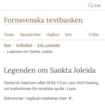
Hoppa till huvudinnehåll
Sök
Fornsvenska textbanken
Texter
Handskrifter
Utgåvor
Info
Mer
Start
B.RB.Bibel
B.RL.Legender
Legenden om Sankta Joleida
Legenden om Sankta Joleida
Texten är inskriven efter SFSS 7:3 av Lars-Olof Delsing
vid institutionen för nordiska språk i Lund.
Sidnummer i utgåvan markeras med '#'.