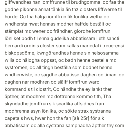
giffwandhes han iomffrunne til brudhgomma, oc faa the
godhe pikonne annat tänkia än thz closters liffwerne til
hörde, Oc tha hälga iomffrun fik lönlika wetha oc
wndhersta hwat hennas modher haffde bestält oc
stämplat mz wener oc frändher, giordhe iomffrun
lönliket bodh til enna gudelika abbatissam i eth sancti
bernardi ordinis closter som kallas mariedal i treuerensi
biskopsdöme, kwngörandhes henne sin helsosamma
wilia oc hälogha oppsat, oc badh henne bestella mz
systromen, oc all tingh beställa som bodhet henne
wndherwiste, oc sagdhe abbatisse daghen oc timan, oc
daghen nar modhren oc siälff iomffrun waro
kommandis til clostrit, Oc händhe tha ey lankt ther
äpther, at modhren mz dottrenne kommo tith, Tha
skyndadhe jomffrun sik snarlika affsidhes fran
modhrenna asyn lönlika, oc sökte strax systranna
capetals hws, hwar hon tha fan [àà 25r] för sik
abbatissam oc alla systrana sampnadha äpther thy som