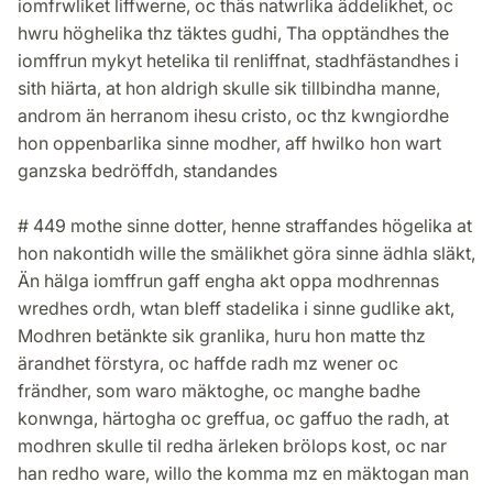
iomfrwliket liffwerne, oc thäs natwrlika äddelikhet, oc
hwru höghelika thz täktes gudhi, Tha opptändhes the
iomffrun mykyt hetelika til renliffnat, stadhfästandhes i
sith hiärta, at hon aldrigh skulle sik tillbindha manne,
androm än herranom ihesu cristo, oc thz kwngiordhe
hon oppenbarlika sinne modher, aff hwilko hon wart
ganzska bedröffdh, standandes
# 449 mothe sinne dotter, henne straffandes högelika at
hon nakontidh wille the smälikhet göra sinne ädhla släkt,
Än hälga iomffrun gaff engha akt oppa modhrennas
wredhes ordh, wtan bleff stadelika i sinne gudlike akt,
Modhren betänkte sik granlika, huru hon matte thz
ärandhet förstyra, oc haffde radh mz wener oc
frändher, som waro mäktoghe, oc manghe badhe
konwnga, härtogha oc greffua, oc gaffuo the radh, at
modhren skulle til redha ärleken brölops kost, oc nar
han redho ware, willo the komma mz en mäktogan man