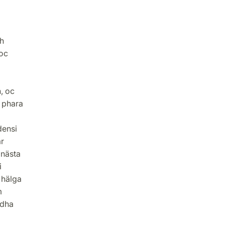
th
 oc
, oc
n phara
densi
ar
 nästa
i
 hälga
m
ndha