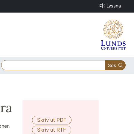
Lyssna
Sök
ra
ionen