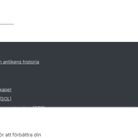
h antikens historia
skaper
 (SOL)
gionsvetenskap (CTR)
vetenskap
r att förbättra din