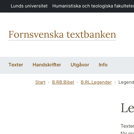
Hoppa till huvudinnehåll
Lunds universitet
Humanistiska och teologiska fakultete
Fornsvenska textbanken
Texter
Handskrifter
Utgåvor
Info
Start
B.RB.Bibel
B.RL.Legender
Legend
Le
Texten
för no