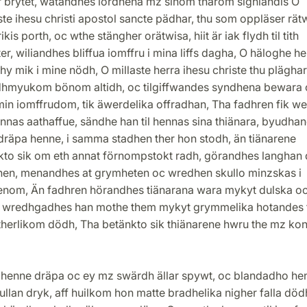
ör brytet, wätandhes iordhena mz sinom tharom sighiandis O
te ihesu christi apostol sancte pädhar, thu som oppläser rä
kis porth, oc wthe stängher orätwisa, hiit är iak flydh til tith
r, wiliandhes bliffua iomffru i mina liffs dagha, O häloghe he
thy mik i mine nödh, O millaste herra ihesu christe thu plägha
hmyukom bönom altidh, oc tilgiffwandes syndhena bewara 
in iomffrudom, tik äwerdelika offradhan, Tha fadhren fik we
nnas aathaffue, sändhe han til hennas sina thiänara, byudha
dräpa henne, i samma stadhen ther hon stodh, än tiänarene
kto sik om eth annat förnompstokt radh, görandhes langhan
hen, menandhes at grymheten oc wredhen skullo minzskas i
enom, Än fadhren hörandhes tiänarana wara mykyt dulska o
 wredhgadhes han mothe them mykyt grymmelika hotandes
therlikom dödh, Tha betänkto sik thiänarene hwru the mz kon
 henne dräpa oc ey mz swärdh ällar spywt, oc blandadho he
ullan dryk, aff huilkom hon matte bradhelika nigher falla död