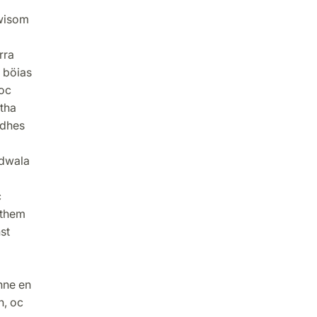
twisom
rra
r böias
oc
tha
ndhes
 dwala
c
 them
st
nne en
h, oc