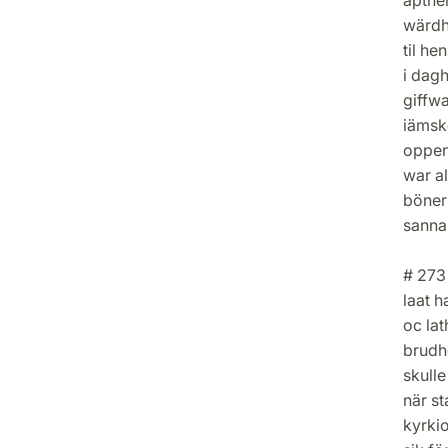
wärdh
til he
i dagh
giffwa
iämsk
oppen
war al
böner
sanna
# 273 
laat h
oc la
brudh
skull
när st
kyrkio