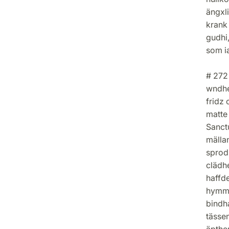
ängxli
krank 
gudhi,
som ia
# 272
wndher
fridz 
matte 
Sanct
mällan
sprodh
clädh
haffde
hymme
bindh
tässe
äpthe