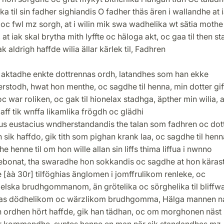
ka til sin fadher sighiandis O fadher thäs ären i wallandhe at 
oc fwl mz sorgh, at i wilin mik swa wadhelika wt sätia mothe
 at iak skal brytha mith lyffte oc häloga akt, oc gaa til then s
k aldrigh haffde wilia ällar kärlek til, Fadhren
 aktadhe enkte dottrennas ordh, latandhes som han ekke
stodh, hwat hon menthe, oc sagdhe til henna, min dotter giff t
oc war roliken, oc gak til hionelax stadhga, äpther min wilia, a
aff tik wnffa likamlika frögdh oc glädhi
us eustacius wndherstandandis the talan som fadhren oc dot
 sik haffdo, gik tith som pighan krank laa, oc sagdhe til henn
e henne til om hon wille allan sin liffs thima liffua i nwnno
ebonat, tha swaradhe hon sokkandis oc sagdhe at hon käras
 [àà 30r] tilföghias änglomen i jomffrulikom renleke, oc
lska brudhgommanom, än grötelika oc sörghelika til bliffwa 
as dödhelikom oc wärzlikom brudhgomma, Hälga mannen n
n ordhen hört haffde, gik han tädhan, oc om morghonen näst
r kommandhe, syntes henne en man när sik standandhes mz