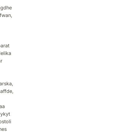
agdhe
ffwan,
arat
elika
r
arska,
haffde,
aa
mykyt
ostoli
hes