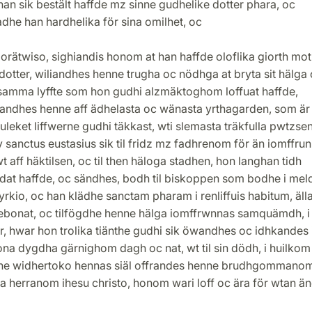
an sik bestält haffde mz sinne gudhelike dotter phara, oc
adhe han hardhelika för sina omilhet, oc
orätwiso, sighiandis honom at han haffde oloflika giorth mo
dotter, wiliandhes henne trugha oc nödhga at bryta sit hälga
samma lyffte som hon gudhi alzmäktoghom loffuat haffde,
wandhes henne aff ädhelasta oc wänasta yrthagarden, som är
uleket liffwerne gudhi täkkast, wti slemasta träkfulla pwtzsen
y sanctus eustasius sik til fridz mz fadhrenom för än iomffru
 aff häktilsen, oc til then häloga stadhen, hon langhan tidh
dat haffde, oc sändhes, bodh til biskoppen som bodhe i mel
kio, oc han klädhe sanctam pharam i renliffuis habitum, äll
ebonat, oc tilfögdhe henne hälga iomffrwnnas samquämdh, i
r, hwar hon trolika tiänthe gudhi sik öwandhes oc idhkandes 
na dygdha gärnighom dagh oc nat, wt til sin dödh, i huilkom
ne widhertoko hennas siäl offrandes henne brudhgommano
a herranom ihesu christo, honom wari loff oc ära för wtan ä