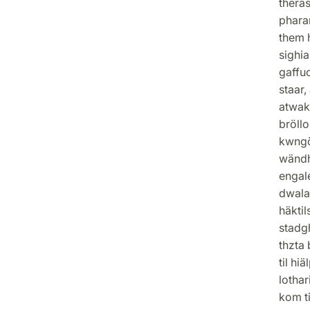
thera
pharam
them h
sighia
gaffuo
staar,
atwakt
bröllo
kwngö
wändha
engal
dwala
häktil
stadgh
thzta
til hi
lothar
kom t