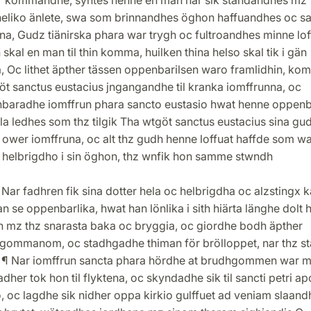
eliko änlete, swa som brinnandhes öghon haffuandhes oc s
nna, Gudz tiänirska phara war trygh oc fultroandhes minne lo
 skal en man til thin komma, huilken thina helso skal tik i gän
, Oc lithet äpther tässen oppenbarilsen waro framlidhin, kom
öt sanctus eustacius jngangandhe til kranka iomffrunna, oc
baradhe iomffrun phara sancto eustasio hwat henne oppenb
la ledhes som thz tilgik Tha wtgöt sanctus eustacius sina gud
 ower iomffruna, oc alt thz gudh henne loffuat haffde som wa
 helbrigdho i sin öghon, thz wnfik hon samme stwndh
Nar fadhren fik sina dotter hela oc helbrigdha oc alzstingx k
an se oppenbarlika, hwat han lönlika i sith hiärta länghe dolt 
th mz thz snarasta baka oc bryggia, oc giordhe bodh äpther
gommanom, oc stadhgadhe thiman för brölloppet, nar thz st
e ¶ Nar iomffrun sancta phara hördhe at brudhgommen war 
adher tok hon til flyktena, oc skyndadhe sik til sancti petri ap
, oc lagdhe sik nidher oppa kirkio gulffuet ad veniam slaand