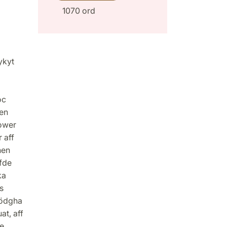
1070 ord
ykyt
oc
 en
 ower
 aff
hen
fde
ka
s
nödgha
at, aff
he