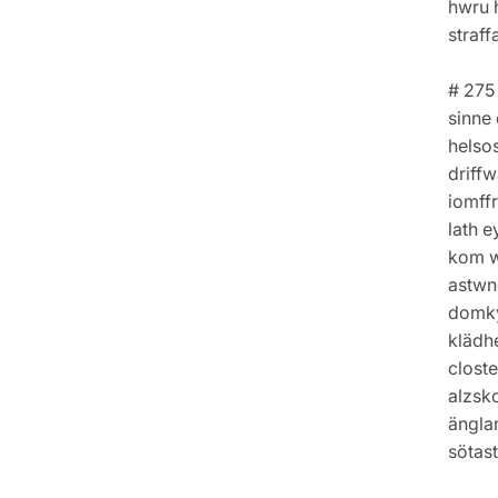
hwru h
straff
# 275 
sinne 
helso
driff
iomffr
lath e
kom wt
astwn
domkyr
klädh
closte
alzsko
ängla
sötast