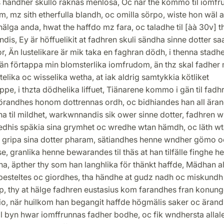
s händher skullo räknas menlösa, Oc nar the kommo til iomfr
, mz sith etherfulla blandh, oc omilla sörpo, wiste hon wäl a
älga anda, hwat the haffdo mz fara, oc taladhe til [àà 30v] 
ndis, Ey är höffuelikit at fadhren skuli sändha sinne dotter s
r, Än lustelikare är mik taka en faghran dödh, i thenna stadh
 än förtappa min blomsterlika iomfrudom, än thz skal fadher
elika oc wisselika wetha, at iak aldrig samtykkia kötliket
ppe, i thzta dödhelika liffuet, Tiänarene kommo i gän til fadh
randhes honom dottrennas ordh, oc bidhiandes han all ära
 til mildhet, warkwnnandis sik ower sinne dotter, fadhren wi
edhis späkia sina grymhet oc wredhe wtan hämdh, oc läth w
 gripa sina dotter pharam, sätiandhes henne wndher gömo o
se, granlika henne bewarandes til thäs at han tilfälle finghe h
a, äpther thy som han langhlika för thänkt haffde, Mädhan al
 besteltes oc giordhes, tha händhe at gudz nadh oc miskund
älp, thy at hälge fadhren eustasius kom farandhes fran konun
io, när huilkom han begangit haffde högmälis saker oc ärand
il byn hwar iomffrunnas fadher bodhe, oc fik wndhersta alla