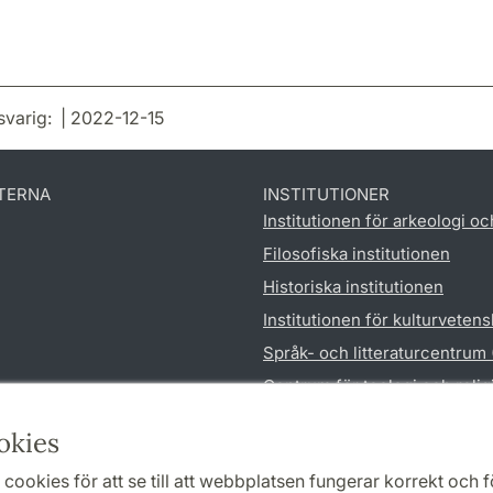
svarig: | 2022-12-15
TERNA
INSTITUTIONER
Institutionen för arkeologi oc
Filosofiska institutionen
Historiska institutionen
Institutionen för kulturveten
Språk- och litteraturcentrum
Centrum för teologi och reli
Institutionen för utbildnings
okies
cookies för att se till att webbplatsen fungerar korrekt och fö