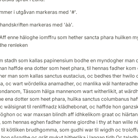
mmer i utgåvan markeras med '#'.
 handskriften markeras med 'àà'.
 Aff enne häloghe iomffru som hether sancta phara huilken m
dhe renleken
m stadh som kallas papinensium bodhe en myndogher man 
 han haffde ena dotter som heet phara, til hennas fadher kom
her man som kallas sanctus eustacius, oc bedhes ther hwilo
na, oc wart wördelika anamadher, oc manlika wäl hanteradher
ndanom, Tässom hälga mannenom wart witherlikit, at wärd
he ena dotter som heet phara, huilka sanctus columbanus haf
c wälsignat til renliffnadz klädhebonat, oc haffde hon ganzs
 öghon oc war maxsan blindh aff idhkelikom graat oc hiärtan
, som hennas eghen fadher henne giordhe i thy at han wille 
til kötliken brudhgomma, som gudhi war til wigdh oc troloffu
 hon sörgdhe oc grät mykyt bitherlika i langan tidh Oc talad