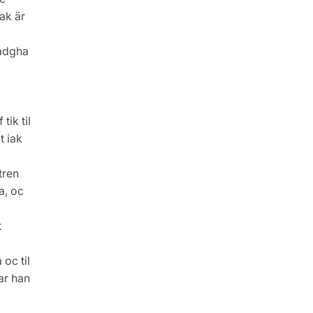
iak är
tadgha
ik til
t iak
tren
a, oc
t
oc til
ar han