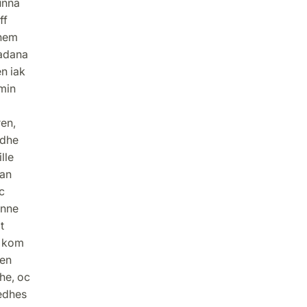
unna
ff
them
aadana
en iak
 min
ren,
ndhe
lle
tan
c
enne
t
h kom
gen
he, oc
ledhes