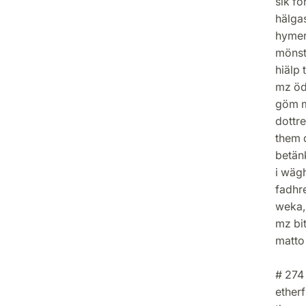
sik f
hälgas
hymeri
mönste
hiälp 
mz öd
göm m
dottre
them 
betän
i wäg
fadhr
weka,
mz bi
matto
# 274
etherf