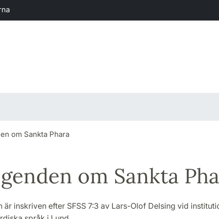
rna
en om Sankta Phara
genden om Sankta Pha
 är inskriven efter SFSS 7:3 av Lars-Olof Delsing vid institut
rdiska språk i Lund.