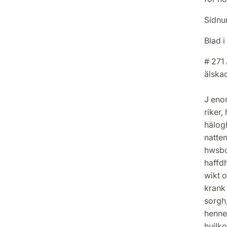
Sidnu
Blad i
# 271
älska
J eno
riker,
hälog
natte
hwsbo
haffd
wikt o
krank
sorgh
henne 
huilko