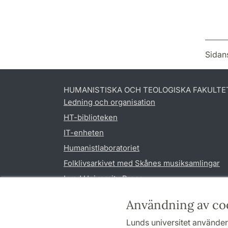
Sidan
HUMANISTISKA OCH TEOLOGISKA FAKULTE
Ledning och organisation
HT-biblioteken
IT-enheten
Humanistlaboratoriet
Folklivsarkivet med Skånes musiksamlingar
Lund University Press
Användning av co
Lunds universitet använder 