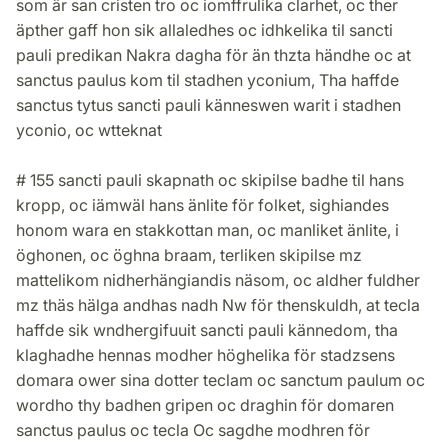
som är san cristen tro oc iomffrulika clarhet, oc ther
äpther gaff hon sik allaledhes oc idhkelika til sancti
pauli predikan Nakra dagha för än thzta händhe oc at
sanctus paulus kom til stadhen yconium, Tha haffde
sanctus tytus sancti pauli känneswen warit i stadhen
yconio, oc wtteknat
# 155 sancti pauli skapnath oc skipilse badhe til hans
kropp, oc iämwäl hans änlite för folket, sighiandes
honom wara en stakkottan man, oc manliket änlite, i
öghonen, oc öghna braam, terliken skipilse mz
mattelikom nidherhängiandis näsom, oc aldher fuldher
mz thäs hälga andhas nadh Nw för thenskuldh, at tecla
haffde sik wndhergifuuit sancti pauli kännedom, tha
klaghadhe hennas modher höghelika för stadzsens
domara ower sina dotter teclam oc sanctum paulum oc
wordho thy badhen gripen oc draghin för domaren
sanctus paulus oc tecla Oc sagdhe modhren för