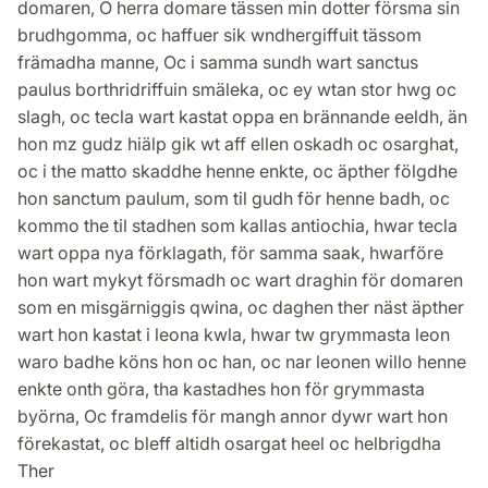
domaren, O herra domare tässen min dotter försma sin
brudhgomma, oc haffuer sik wndhergiffuit tässom
främadha manne, Oc i samma sundh wart sanctus
paulus borthridriffuin smäleka, oc ey wtan stor hwg oc
slagh, oc tecla wart kastat oppa en brännande eeldh, än
hon mz gudz hiälp gik wt aff ellen oskadh oc osarghat,
oc i the matto skaddhe henne enkte, oc äpther fölgdhe
hon sanctum paulum, som til gudh för henne badh, oc
kommo the til stadhen som kallas antiochia, hwar tecla
wart oppa nya förklagath, för samma saak, hwarföre
hon wart mykyt försmadh oc wart draghin för domaren
som en misgärniggis qwina, oc daghen ther näst äpther
wart hon kastat i leona kwla, hwar tw grymmasta leon
waro badhe köns hon oc han, oc nar leonen willo henne
enkte onth göra, tha kastadhes hon för grymmasta
byörna, Oc framdelis för mangh annor dywr wart hon
förekastat, oc bleff altidh osargat heel oc helbrigdha
Ther