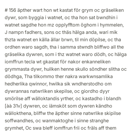
# 156 äpther wart hon wt kastat för grym oc gräseliken
dywr, som byggia i watnet, oc tha hon sat bwndhin i
watnet sagdhe hon mz opplyfftom öghom i hymmelen,
J nampn fadhers, sons oc thäs hälga anda, wari mik
thzta watnet en källa ällar brwn, til min döpilse, oc tha
ordhen waro sagdh, tha i samma stwndh bliffwo all the
gräselika dywren, som i thz watnet waro dödh, oc hälga
iomffrun tecla wt gkastat för nakor enkanneliken
grymmasta dywr, huilken henne skullo söndher slitha oc
dödhga, Tha tilkommo ther nakra warkwnsamlika
hedherlika qwinnor, hwilka sik wndherstodho om
dywrannas natwrliken skepilse, oc giordho dyyr
smörilse aff wälloktandis yrther, oc kastadho i blandh
[àà 31v] dywren, oc iämsköt som dywren kändho
wällokthena, bliffw the äpther sinne natwrlike skipilse
soffwandhes, oc wanmaktoghe i sinne stranghe
grymhet, Oc swa bleff iomffrun frii oc fräls aff them