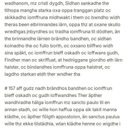
wadhanom, mz cristi dygdh, Sidhan sankadhe the
tilhopa mangha starka oxa oppa tranggan platz oc
skikkadho iomffruna midhwakt i them oc bwndho widh
theras been elbrinnandes iärn, oppa thz at oxane skullo
wredhgas jnbyrdhes oc tradha iomffruna til dödhen, än
the brinnandhe iärnen brändho bandhen, oc sidhan
kolnadho the oc fullo borth, oc oxsano bliffwo widh
sina späkt, oc iomffrun bleff oskadh oc loffwans gudh,
Findher man oc skriffuat, at hedniggane giordho eth iärn
halster, oc bindandhes iomffruna oppa halstret, oc
lagdho starkan eldh ther wndher tha
# 157 aff gudz nadh brändhos bandhen oc iomffrun
bleff oskadh oc gudh loffwandhes Ther äpther
wandhradhe hälga iomffrun mz sancto paulo til en
annan stadh, oc wille hon haffua oppa sik takit manna
klädhe, oc äpther fölgth appostolon, än sanctus paulus
wille thz ekke tilstädhia, wtan klädhe henne oc wigdhe i