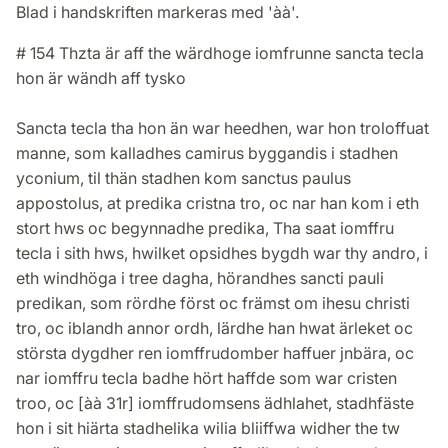
Blad i handskriften markeras med 'àà'.
# 154 Thzta är aff the wärdhoge iomfrunne sancta tecla
hon är wändh aff tysko
Sancta tecla tha hon än war heedhen, war hon troloffuat
manne, som kalladhes camirus byggandis i stadhen
yconium, til thän stadhen kom sanctus paulus
appostolus, at predika cristna tro, oc nar han kom i eth
stort hws oc begynnadhe predika, Tha saat iomffru
tecla i sith hws, hwilket opsidhes bygdh war thy andro, i
eth windhöga i tree dagha, hörandhes sancti pauli
predikan, som rördhe först oc främst om ihesu christi
tro, oc iblandh annor ordh, lärdhe han hwat ärleket oc
största dygdher ren iomffrudomber haffuer jnbära, oc
nar iomffru tecla badhe hört haffde som war cristen
troo, oc [àà 31r] iomffrudomsens ädhlahet, stadhfäste
hon i sit hiärta stadhelika wilia bliiffwa widher the tw