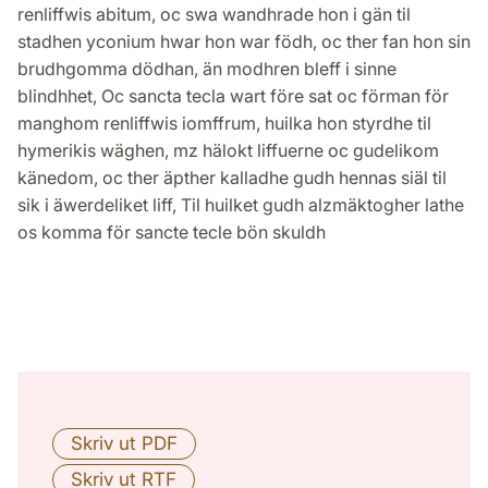
renliffwis abitum, oc swa wandhrade hon i gän til
stadhen yconium hwar hon war födh, oc ther fan hon sin
brudhgomma dödhan, än modhren bleff i sinne
blindhhet, Oc sancta tecla wart före sat oc förman för
manghom renliffwis iomffrum, huilka hon styrdhe til
hymerikis wäghen, mz hälokt liffuerne oc gudelikom
känedom, oc ther äpther kalladhe gudh hennas siäl til
sik i äwerdeliket liff, Til huilket gudh alzmäktogher lathe
os komma för sancte tecle bön skuldh