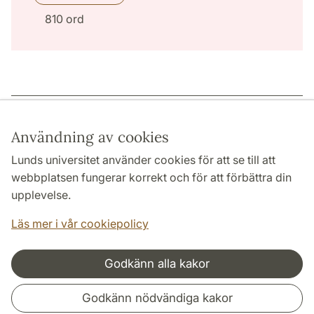
810 ord
Sidansvarig: | 2022-12-15
Användning av cookies
Lunds universitet använder cookies för att se till att
webbplatsen fungerar korrekt och för att förbättra din
HUMANISTISKA OCH TEOLOGISKA FAKULTETERNA
upplevelse.
INSTITUTIONER
Läs mer i vår cookiepolicy
Godkänn alla kakor
Samarbeten och nätverk
Godkänn nödvändiga kakor