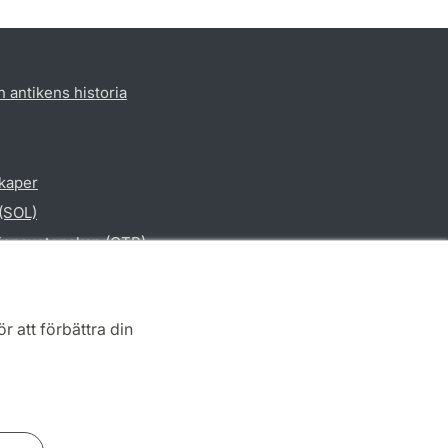
h antikens historia
skaper
 (SOL)
gionsvetenskap (CTR)
vetenskap
r att förbättra din