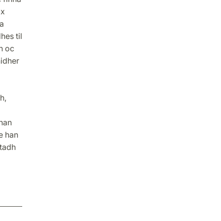
 x
a
es til
h oc
nidher
h,
 han
e han
stadh