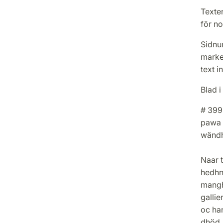
Texten
för no
Sidnu
marke
text 
Blad i
# 399
pawa 
wändh
Naar 
hedhn
mangh
gallie
oc ha
dhöd,