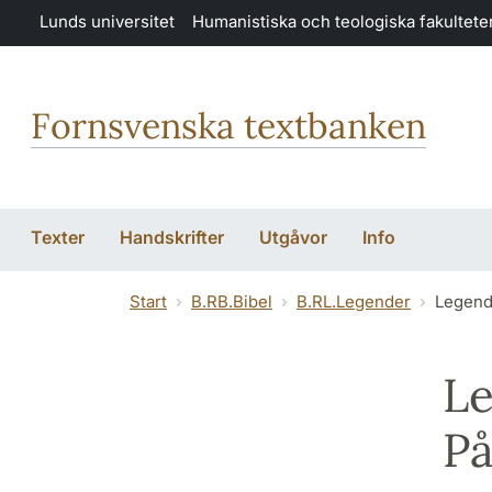
Hoppa till huvudinnehåll
Lunds universitet
Humanistiska och teologiska fakultete
Fornsvenska textbanken
Texter
Handskrifter
Utgåvor
Info
Start
B.RB.Bibel
B.RL.Legender
Legend
L
På