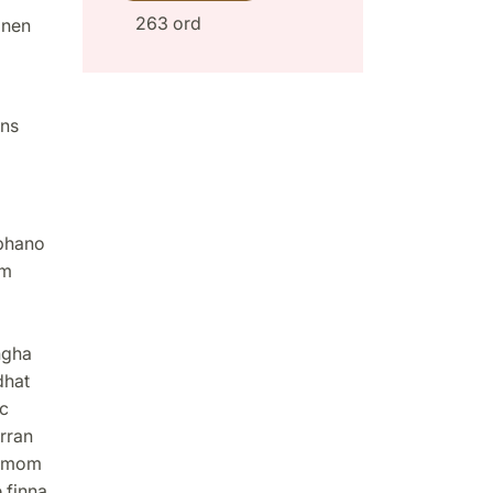
263 ord
onen
ans
ephano
om
ngha
dhat
c
erran
rymom
 finna