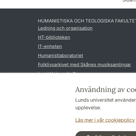
HUMANISTISKA OCH TEOLOGISKA FAKULTE
Ledning och organisation
HT-biblioteken
IT-enheten
Humanistlaboratoriet
Folklivsarkivet med Skånes musiksamlingar
Lund University Press
Användning av co
Lunds universitet använder 
upplevelse.
Läs mer i vår cookiepolicy