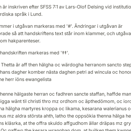
 är inskriven efter SFSS 7:1 av Lars-Olof Delsing vid instituti
rdiska språk i Lund.
mmer i utgåvan markeras med '#'. Ändringar i utgåvan är
rade så att handskriftens text står inom klammer, och utgåv
inom hakparenteser.
 handskriften markeras med '‡‡'.
 Thetta är aff then hälgha oc wärdogha herranom sancto st
hans dagher komber nästa daghen petri ad wincula oc hon
e herr iöns ewangelista
thenne hälgaste herran oc fadhren sancte staffan, haffde ma
igga wänt til christi thro mz ordhom oc äpthedömom, oc ior
a hälgha martyres kroppa oc likama, kesarana walerianus o
nus mz aldra största ahth, latho the oppsökia thenna hälga h
ns kläsrka, at the offra skuldo affgudhom ällar dräpas mz g
 Oc gaffwo the kesara wranghan dom, at huilken them kwnne