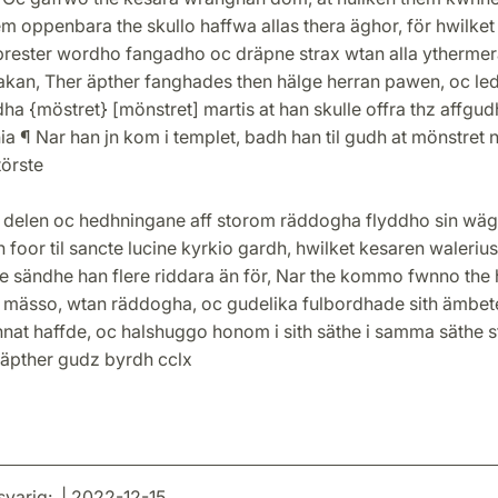
m oppenbara the skullo haffwa allas thera äghor, för hwilket
prester wordho fangadho oc dräpne strax wtan alla ythermer
kan, Ther äpther fanghades then hälge herran pawen, oc ledh
ha {möstret} [mönstret] martis at han skulle offra thz affgud
hia ¶ Nar han jn kom i templet, badh han til gudh at mönstret 
törste
 delen oc hedhningane aff storom räddogha flyddho sin wäg
foor til sancte lucine kyrkio gardh, hwilket kesaren walerius
e sändhe han flere riddara än för, Nar the kommo fwnno the
a mässo, wtan räddogha, oc gudelika fulbordhade sith ämbet
nat haffde, oc halshuggo honom i sith säthe i samma säthe 
äpther gudz byrdh cclx
svarig: | 2022-12-15