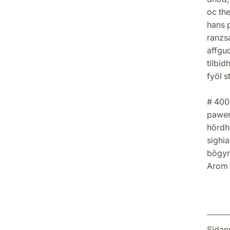
oc the
hans 
ranzsa
affgud
tilbid
fyöl s
# 400
pawen 
hördh
sighi
bögyn
Arom 
Sidan