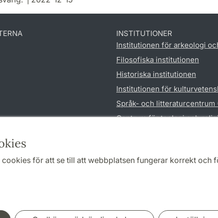
TERNA
INSTITUTIONER
Institutionen för arkeologi oc
Filosofiska institutionen
Historiska institutionen
Institutionen för kulturveten
Språk- och litteraturcentrum
Centrum för teologi och reli
Institutionen för utbildnings
okies
cookies för att se till att webbplatsen fungerar korrekt och fö
Samarbeten och nätverk