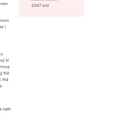
ionen
2047 ord
 inom
er i
wo
] til
thinna
j thä
c thä
e
a nath