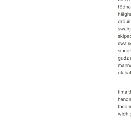
födha 
hälgh
dröui
swalgh
skipa
swa s
siungh
gudz 
manno
ok haf
Annor
tima t
hanom
thedh
widh 
Thrid