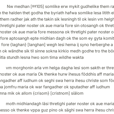
 Nw medhan [‡‡105] somlike erw mykit gudhelike them r
h the halden thet godha the byriath hafwa somlike lesa litith e
them radher jak ath the takin sik lesningh til ok lesin vm helg
hretighi pater noster ok aue maria fore sin otosangh ok thret
noster ok aue maria fore messona ok thretighi pater noster 
 fore aptosangh epte midhian dagh ok the som ey gyta komith
 fore {laghan} [langhan] wegh lesi hema ij syno herberghe a
 ok wändhe sik til sinne sokna kirkio medh godhe tro the bö
litla stundh lesna hwo som tima wildhe wakta
rghonin arla vm helga dagha lesi som sakth er thret
noster ok aue maria Ok thenke hurw ihesus föddhis aff maria
angadher aff iudhum ok seghi swa herra ihesu christe som fö
ena jomfru maria ok war fangadher ok sputadher aff iudhum
nna mik ok allom {crisom} [cristnom] siälom
midhiandagh läsi thretighi pater noster ok aue maria
messo ok thenke vppa guz pino ok säghi swa herra ihesu chri