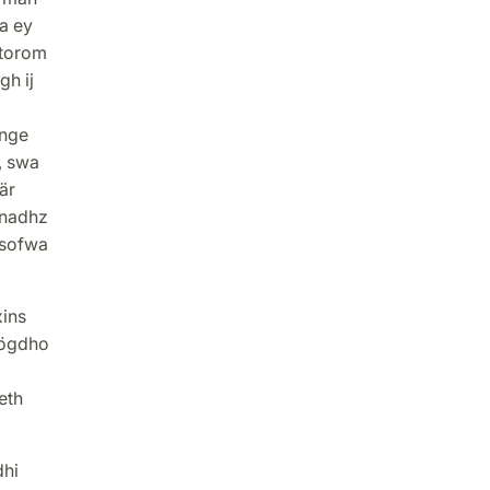
a ey
storom
gh ij
ange
, swa
är
mnadhz
 sofwa
ins
rögdho
eth
hi