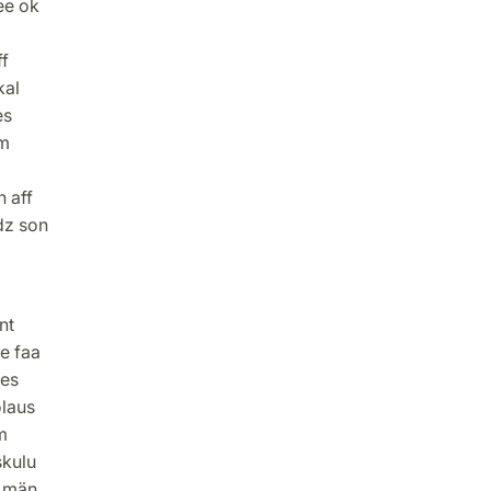
ee ok
f
kal
es
vm
 aff
dz son
nt
e faa
nes
olaus
m
skulu
e män