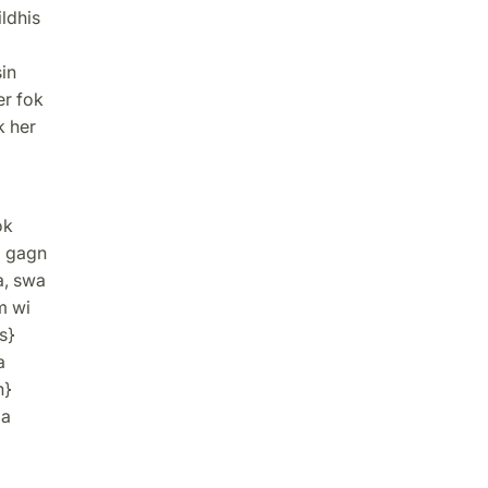
ildhis
in
er fok
k her
ok
a gagn
a, swa
m wi
s}
a
h}
ia