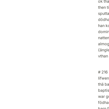
ok th
then t
sputt
dödha 
han k
domin
natte
almoge
{ängl
vthan 
# 216 
lifwer
thä ba
bapti
war gu
födha
barn f