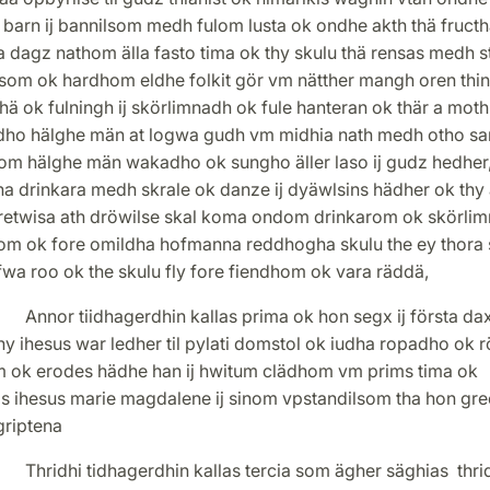
barn ij bannilsom medh fulom lusta ok ondhe akth thä fructh
a dagz nathom älla fasto tima ok thy skulu thä rensas medh 
lsom ok hardhom eldhe folkit gör vm nätther mangh oren thin
ä ok fulningh ij skörlimnadh ok fule hanteran ok thär a moth
dho hälghe män at logwa gudh vm midhia nath medh otho s
om hälghe män wakadho ok sungho äller laso ij gudz hedher
a drinkara medh skrale ok danze ij dyäwlsins hädher ok thy 
retwisa ath dröwilse skal koma ondom drinkarom ok skörli
m ok fore omildha hofmanna reddhogha skulu the ey thora
wa roo ok the skulu fly fore fiendhom ok vara räddä,
 tiidhagerdhin kallas prima ok hon segx ij första dax
hy ihesus war ledher til pylati domstol ok iudha ropadho ok 
 ok erodes hädhe han ij hwitum clädhom vm prims tima ok
is ihesus marie magdalene ij sinom vpstandilsom tha hon gre
griptena
hi tidhagerdhin kallas tercia som ägher säghias thrid