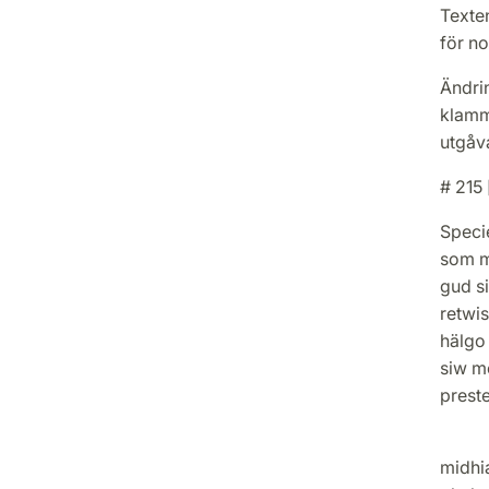
Texten
för no
Ändrin
klamme
utgåv
# 215 
Specie
som my
gud si
retwi
hälgo
siw m
preste
Forst
midhia