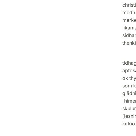
christ
medh 
merkel
likam
sidhan
thenk
nw m
tidhag
aptos
ok th
som k
glädhi
[hime
skulum
[lesn
kirki