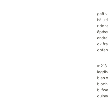
Fämpt
gaff v
hälui
riddh
äpther
andra]
ok fra
opfer
# 218
lagdhe
blan 
blodh
blifw
quinn
Siund