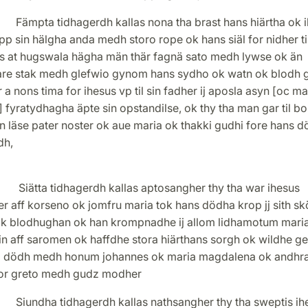
a tidhagerdh kallas nona tha brast hans hiärtha ok i
pp sin hälgha anda medh storo rope ok hans siäl for nidher ti
tis at hugswala hägha män thär fagnä sato medh lywse ok än
are stak medh glefwio gynom hans sydho ok watn ok blodh g
 a nons tima for ihesus vp til sin fadher ij aposla asyn [oc m
 fyratydhagha äpte sin opstandilse, ok thy tha man gar til b
n läse pater noster ok aue maria ok thakki gudhi fore hans 
dh,
 Siätta tidhagerdh kallas aptosangher thy tha war ihesus
r aff korseno ok jomfru maria tok hans dödha krop jj sith sk
ok blodhughan ok han krompnadhe ij allom lidhamotum maria
in aff saromen ok haffdhe stora hiärthans sorgh ok wildhe g
a dödh medh honum johannes ok maria magdalena ok andhr
or greto medh gudz modher
ha tidhagerdh kallas nathsangher thy tha sweptis ih