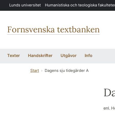
Hoppa till huvudinnehåll
Lunds universitet
Humanistiska och teologiska fakultete
Fornsvenska textbanken
Texter
Handskrifter
Utgåvor
Info
Start
Dagens sju tidegärder A
Da
enl. 