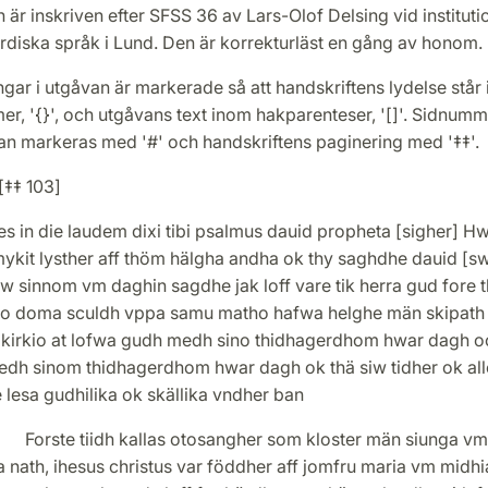
 är inskriven efter SFSS 36 av Lars-Olof Delsing vid institut
rdiska språk i Lund. Den är korrekturläst en gång av honom.
gar i utgåvan är markerade så att handskriftens lydelse står
r, '{}', och utgåvans text inom hakparenteser, '[]'. Sidnumm
an markeras med '#' och handskriftens paginering med '‡‡'.
[‡‡ 103]
s in die laudem dixi tibi psalmus dauid propheta [sigher] H
kit lysther aff thöm hälgha andha ok thy saghdhe dauid [swa
w sinnom vm daghin sagdhe jak loff vare tik herra gud fore 
so doma sculdh vppa samu matho hafwa helghe män skipath j
 kirkio at lofwa gudh medh sino thidhagerdhom hwar dagh o
edh sinom thidhagerdhom hwar dagh ok thä siw tidher ok all
 lesa gudhilika ok skällika vndher ban
e tiidh kallas otosangher som kloster män siunga vm
 nath, ihesus christus var föddher aff jomfru maria vm midhi