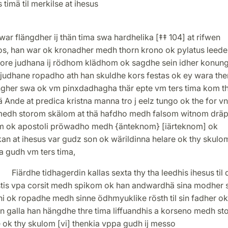
 timä til merkilse at ihesus
war flängdher ij thän tima swa hardhelika [‡‡ 104] at rifwen
os, han war ok kronadher medh thorn krono ok pylatus leede
fore judhana ij rödhom klädhom ok sagdhe sein idher konun
 judhane ropadho ath han skuldhe kors festas ok ey wara the
gher swa ok vm pinxdadhagha thär epte vm ters tima kom t
 Ande at predica kristna manna tro j eelz tungo ok the for v
medh storom skälom at thä hafdho medh falsom witnom dräp
m ok apostoli pröwadho medh {änteknom} [iärteknom] ok
an at ihesus var gudz son ok wärildinna helare ok thy skulo
a gudh vm ters tima,
he tidhagerdin kallas sexta thy tha leedhis ihesus til 
stis vpa corsit medh spikom ok han andwardhä sina modher 
ni ok ropadhe medh sinne ödhmyuklike rösth til sin fadher ok
n galla han hängdhe thre tima liffuandhis a korseno medh s
 ok thy skulom [vi] thenkia vppa gudh ij messo