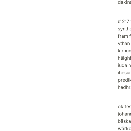
daxins
# 217 
synth
fram 
vthan
konun
hälghä
iuda 
ihesu
predik
hedhr
Fiärd
ok fe
johan
bäska
wärke