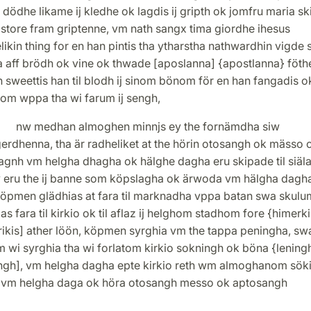
i dödhe likame ij kledhe ok lagdis ij gripth ok jomfru maria sk
store fram griptenne, vm nath sangx tima giordhe ihesus
ikin thing for en han pintis tha ytharstha nathwardhin vigde s
a aff brödh ok vine ok thwade [aposlanna] {apostlanna} föth
 sweettis han til blodh ij sinom bönom för en han fangadis o
iom wppa tha wi farum ij sengh,
edhan almoghen minnjs ey the fornämdha siw
erdhenna, tha är radheliket at the hörin otosangh ok mässo 
agnh vm helgha dhagha ok hälghe dagha eru skipade til siäl
y eru the ij banne som köpslagha ok ärwoda vm hälgha dagh
öpmen glädhias at fara til marknadha vppa batan swa skulu
as fara til kirkio ok til aflaz ij helghom stadhom fore {himerki
rikis] ather löön, köpmen syrghia vm the tappa peningha, sw
 wi syrghia tha wi forlatom kirkio sokningh ok böna {lening
ingh], vm helgha dagha epte kirkio reth wm almoghanom sök
o vm helgha daga ok höra otosangh messo ok aptosangh