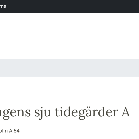
rna
gens sju tidegärder A
Holm A 54