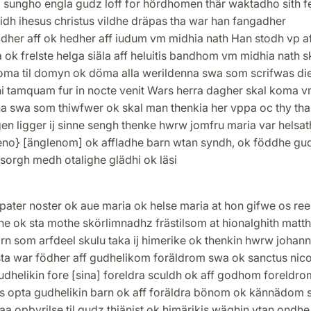
a sungho engla gudz loff for hördhomen thär waktadho sith f
iidh ihesus christus vildhe dräpas tha war han fangadher
adher aff ok hedher aff iudum vm midhia nath Han stodh vp af
ok frelste helga siäla aff heluitis bandhom vm midhia nath s
oma til domyn ok döma alla werildenna swa som scrifwas di
i tamquam fur in nocte venit Wars herra dagher skal koma 
na swa som thiwfwer ok skal man thenkia her vppa oc thy tha
n ligger ij sinne sengh thenke hwrw jomfru maria var helsath
eno} [änglenom] ok affladhe barn wtan syndh, ok föddhe gu
sorgh medh otalighe glädhi ok läsi
pater noster ok aue maria ok helse maria at hon gifwe os ree
ne ok sta mothe skörlimnadhz frästilsom at hionalghith matth
rn som arfdeel skulu taka ij himerike ok thenkin hwrw johan
sta war födher aff gudhelikom foräldrom swa ok sanctus nic
dhelikin fore [sina] foreldra sculdh ok aff godhom foreldro
s opta gudhelikin barn ok aff foräldra bönom ok kännädom 
aa opbyrilse til gudz thiänist ok himärikis wäghin vtan ondh