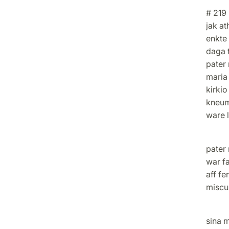
# 219
jak at
enkte 
daga t
pater 
maria
kirkio
kneum
ware 
vm mo
pater 
war f
aff f
miscu
moth 
sina 