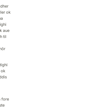
adher
ller ok
ha
ighi
ok aue
 til
nör
ighi
 ok
ddis
 fore
ste