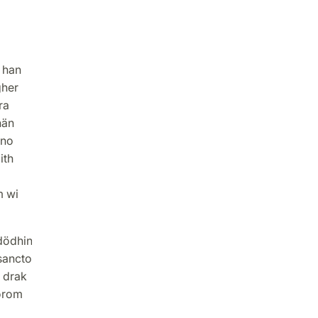
 han
gher
ra
hän
nno
ith
m wi
dödhin
sancto
 drak
torom