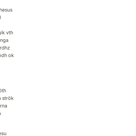
hesus
l
ik vth
anga
ordhz
dödh ok
öth
 strök
erna
a
esu