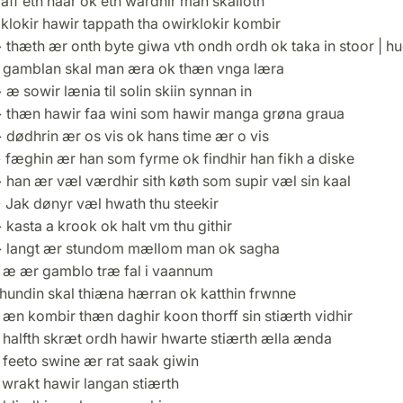
ff eth haar ok eth wardhir man skalloth
klokir hawir tappath tha owirklokir kombir
 thæth ær onth byte giwa vth ondh ordh ok taka in stoor | h
 gamblan skal man æra ok thæn vnga læra
æ sowir lænia til solin skiin synnan in
 thæn hawir faa wini som hawir manga grøna graua
 dødhrin ær os vis ok hans time ær o vis
 fæghin ær han som fyrme ok findhir han fikh a diske
 han ær væl værdhir sith køth som supir væl sin kaal
 Jak dønyr væl hwath thu steekir
kasta a krook ok halt vm thu githir
 langt ær stundom mællom man ok sagha
 æ ær gamblo træ fal i vaannum
 hundin skal thiæna hærran ok katthin frwnne
æn kombir thæn daghir koon thorff sin stiærth vidhir
 halfth skræt ordh hawir hwarte stiærth ælla ænda
 feeto swine ær rat saak giwin
 wrakt hawir langan stiærth