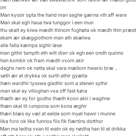
nom
Man kyssir opta the hand man saghe gærna vth aff ware
Man skal egh haua twa tunggor i een mun
thu skalt ey kiwa mædh thinom foghøta ok mædh thin præst
skam ær skæggiothom man ath skælwa
lle falla kæmpa sighir løse
man githir tampth eth wilt diwr ok egh een ondh quinno
han kombir ok fram mædh vxom akir
daghs rwm ok natta skal vara mællom hwario bræ ..
øth ær at drykka ok surth athir gyælla
thæn wardhir tysswa gladhir som a stenen sythir
an skal ey vilioghan vxa off fast køra
thæth ær ey for godho thæth koon akir i waghne
thæn skal til rumpona som kona æghir
thæn blæs ey væl at eelde som myøl hawir i munne
ika foro ok like funnos fiis fik fiærtins dotthor
an ma ledha vxan til watn ok ey nødha han til at drikka