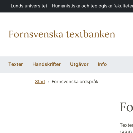
Hoppa till huvudinnehåll
Lunds universitet
Humanistiska och teologiska fakultete
Fornsvenska textbanken
Texter
Handskrifter
Utgåvor
Info
Start
Fornsvenska ordspråk
Fo
Texten
1894)