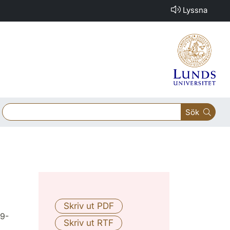
Lyssna
Sök
89-