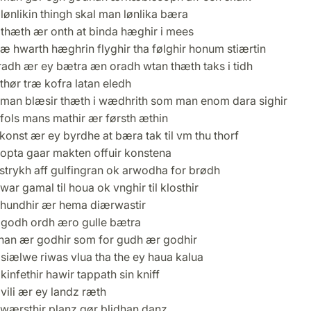
ønlikin thingh skal man lønlika bæra
thæth ær onth at binda hæghir i mees
æ hwarth hæghrin flyghir tha følghir honum stiærtin
radh ær ey bætra æn oradh wtan thæth taks i tidh
hør træ kofra latan eledh
man blæsir thæth i wædhrith som man enom dara sighir
fols mans mathir ær førsth æthin
onst ær ey byrdhe at bæra tak til vm thu thorf
opta gaar makten offuir konstena
strykh aff gulfingran ok arwodha for brødh
ar gamal til houa ok vnghir til klosthir
hundhir ær hema diærwastir
godh ordh æro gulle bætra
han ær godhir som for gudh ær godhir
siælwe riwas vlua tha the ey haua kalua
infethir hawir tappath sin kniff
vili ær ey landz ræth
wærsthir planz gør blidhan danz