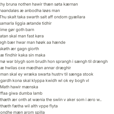
thy bruna nothen hawir thæn søta kærnan
haandaløs æ anbodha løøs man
Thu skalt taka swarth salt aff ondom gyællara
amarla liggia ætande tidhir
lime gør goth barn
atan skal man fast køra
egh bær hwar man høøk aa hænde
skøth ær gagn giorth
æ findhir kaka sin maka
mø war blygh som brudh hon sprangh i sængh til drængh
æ hwilas oxe mædhan annar dræghir
man skal ey wræka swarta hustrv til sænga stook
gardh kona skal klyppa kwidh wl ok ey bogh vl
Math hawir mænska
ffaa giwa dumba lamb
thæth ær onth at wænia the swiin v aker som i æro w..
hæth fætha wil alth vppe flyta
ondhe mæn arom spilla