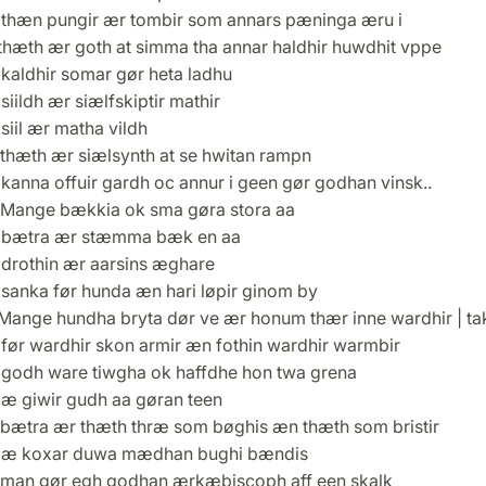
thæn pungir ær tombir som annars pæninga æru i
thæth ær goth at simma tha annar haldhir huwdhit vppe
kaldhir somar gør heta ladhu
iildh ær siælfskiptir mathir
iil ær matha vildh
thæth ær siælsynth at se hwitan rampn
kanna offuir gardh oc annur i geen gør godhan vinsk..
Mange bækkia ok sma gøra stora aa
bætra ær stæmma bæk en aa
drothin ær aarsins æghare
sanka før hunda æn hari løpir ginom by
Mange hundha bryta dør ve ær honum thær inne wardhir | ta
før wardhir skon armir æn fothin wardhir warmbir
godh ware tiwgha ok haffdhe hon twa grena
æ giwir gudh aa gøran teen
bætra ær thæth thræ som bøghis æn thæth som bristir
æ koxar duwa mædhan bughi bændis
man gør egh godhan ærkæbiscoph aff een skalk