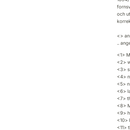
fornsv
och u
korrek
<> an
.. ang
<1> M
<2> w
<3> s
<4> n
<5> n
<6> l
<7> th
<8> M
<9> h
<10> 
<11> 