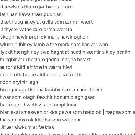
diæwlsins thorn gør hiærtat forn
lath han hawa thær gudh an
thæth dughir ey at gylla som ær gul wært
J thysto vatne æro orma værste
skogh hawir øron ok mark hawir øghon
wluen bithir ey lamb a the mark som han ær wan
lykkit hænghir ey swa høght at hundin væntir sik ey benith
hunghir ær i heelbroghdha magha hetast
 røris kiiff aff thæth værra hiwl
ondh roth fødhe aldhre godha fructh
nødh brythir lagh
brunganggol kanna kombir siællan heel heem
hwar som olagh fæsthir honum olagh gaar
bætre ær thwnth øl æn tompt kaar
Man skal smaswen drikka gewa som høkø ok | næpsa som 
dha som vxa ok kledha som wædhur
Jlt ær siwkum at fæktas
thæn bænkkir ær væl swawardhir som fatthir ær mædh god