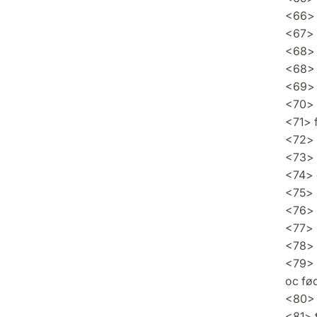
<66> 
<67> 
<68> 
<68> 
<69> 
<70> 
<71> f
<72> 
<73> æ
<74> 
<75> 
<76> 
<77> 
<78> 
<79> 
oc fø
<80> 
<81> 