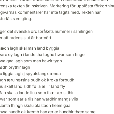
enska texten är inskriven. Markering för upplösta förkortnin
tgivarnas kommentarer har inte tagits med. Texten har
turlästs en gång.
ger det svenska ordspråkets nummer i samlingen
er att radens slut är bortnött
ædh lagh skal man land byggia
are ey lagh i lande tha toghe hwar som finge
wa gaa lagh som man hawir tygh
ødh brythir lagh
u liggia lagh j spyutstangx ænda
agh æru rætsins budh ok kroka forbudh
u skalt land sidh følia ællir land fly
an skal a lande liua som thær ær sidhir
war som aarla riis han wardhir mangs viis
lænth thingh skulu olastadh heem gaa
thwa hundh ok kæmb han ær æ hundhir thæn same