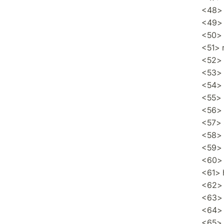
<48> l
<49> 
<50> 
<51> 
<52> t
<53> 
<54> 
<55> k
<56> 
<57> 
<58> w
<59> 
<60> 
<61> 
<62> 
<63> k
<64> 
<65> 