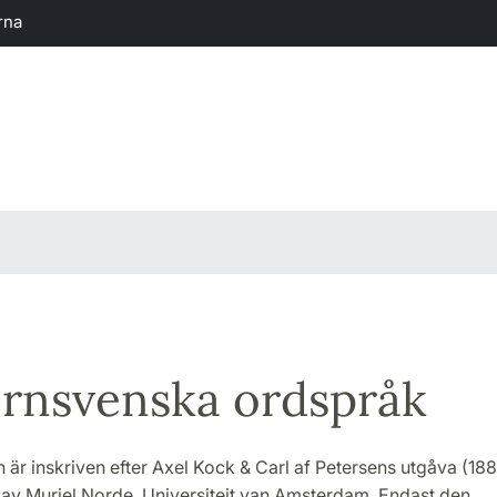
rna
rnsvenska ordspråk
 är inskriven efter Axel Kock & Carl af Petersens utgåva (18
 av Muriel Norde, Universiteit van Amsterdam. Endast den