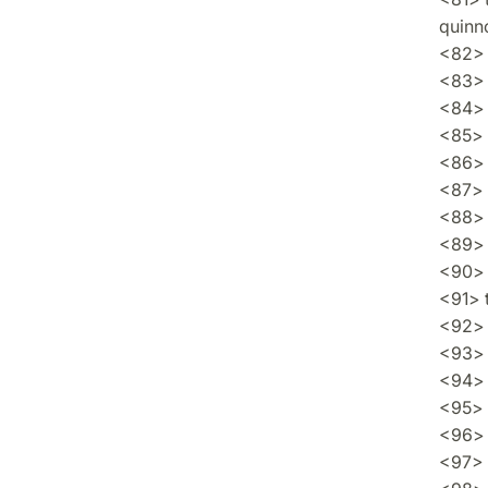
quin
<82> 
<83> 
<84> 
<85> 
<86> a
<87> 
<88> 
<89> 
<90> s
<91> 
<92> m
<93> 
<94> 
<95> 
<96> l
<97> M