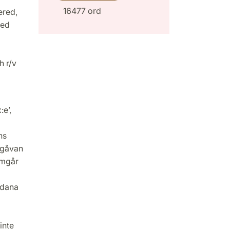
16477 ord
ered,
med
h r/v
e’,
ns
utgåvan
amgår
ådana
inte