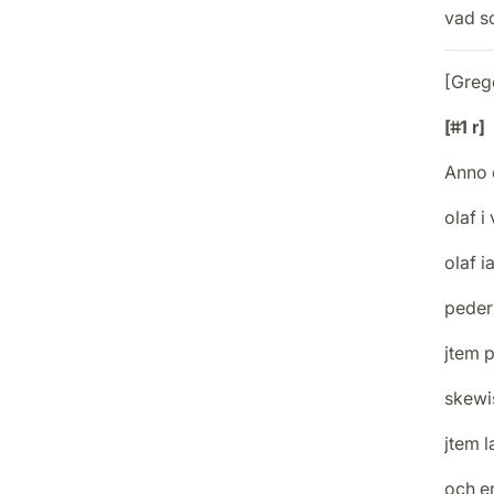
vad s
[Greg
[ǂǂ1 r]
Anno 
olaf i
olaf 
peder 
jtem p
skewi
jtem l
och e