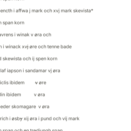
encth i affwa j mark och xvj mark skevista*
n span korn
avrens i winak v øra och
n i winack xvɉ øre och tenne bade
d skewista och ij spen korn
laf iapson i sandamar vj øra
 niclis ibidem
v
øre
elin ibidem v øra
peder skomagare v øra
rich i øsbɏ xij øra i pund och vij mark
n span och en trediungh span