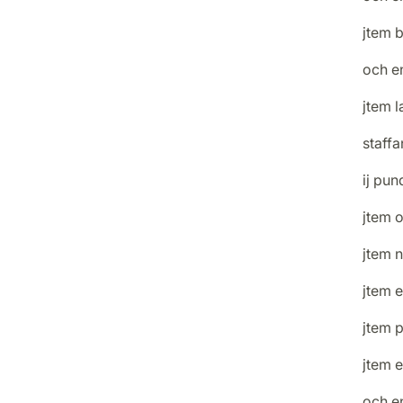
jtem b
och e
jtem l
staffa
ij pun
jtem o
jtem
jtem 
jtem 
jtem e
och e