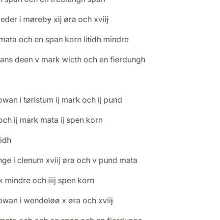
eder i mørebɏ xij øra och xviiɉ
mata och en span korn litidh mindre
hans deen v mark wicth och en fierdungh
owan i tøristum ij mark och ij pund
och ij mark mata ij spen korn
tidh
nge i clenum xviij øra och v pund mata
 mindre och iiij spen korn
owan i wendeløø x øra och xviiɉ