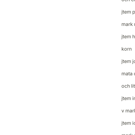
jtem p
mark 
jtem 
korn
jtem j
mata 
och li
jtem i
v mark
jtem i