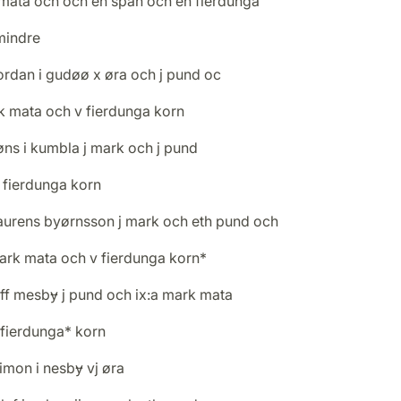
mata och och en span och en fierdunga
mindre
ordan i gudøø x øra och j pund oc
k mata och v fierdunga korn
øns i kumbla j mark och j pund
j fierdunga korn
laurens byørnsson j mark och eth pund och
mark mata och v fierdunga korn*
aff mesbɏ j pund och ix:a mark mata
 fierdunga* korn
imon i nesbɏ vj øra