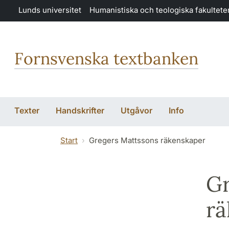
Hoppa till huvudinnehåll
Lunds universitet
Humanistiska och teologiska fakultete
Fornsvenska textbanken
Texter
Handskrifter
Utgåvor
Info
Start
Gregers Mattssons räkenskaper
Gr
rä