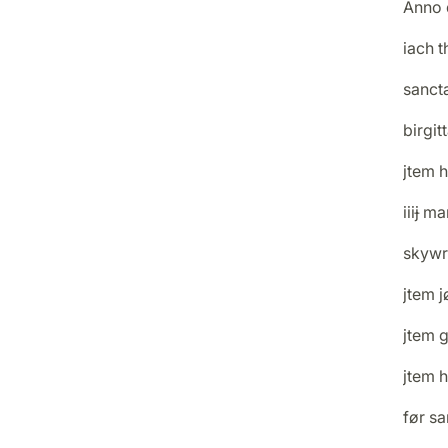
Anno 
iach t
sanct
birgit
jtem h
iiiɉ m
skywrt
jtem j
jtem g
jtem 
før s