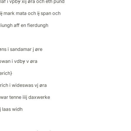
laf i vpbɏ xij øra och eth pund
iɉ mark mata och iɉ span och
diungh aff en fierdungh
øns i sandamar j øre
owan i vdbɏ v øra
erich}
rich i wideswas vj øra
war tenne iiij daxwerke
ij laas widh