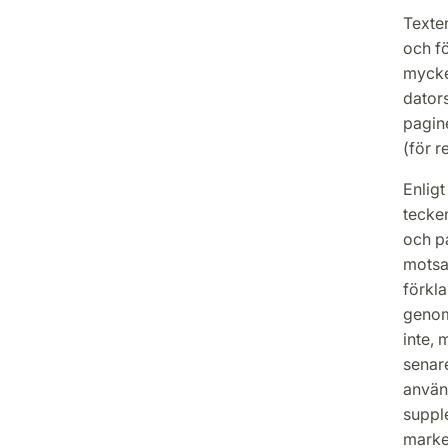
Texten
och fö
mycke
dator
pagin
(för r
Enligt
tecken
och pa
motsat
förkla
genom 
inte, 
senare
använd
supple
marker