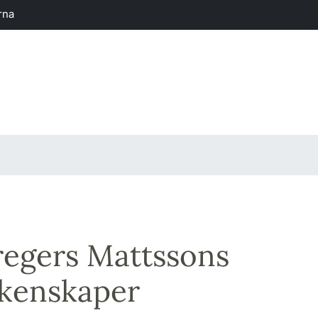
rna
egers Mattssons
kenskaper