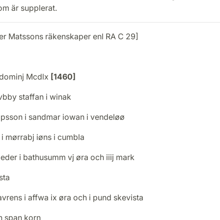
om är supplerat.
er Matssons räkenskaper enl RA C 29]
dominj Mcdlx
[1460]
 vbby staffan i winak
iapsson i sandmar iowan i vendeløø
i mørrabj iøns i cumbla
eder i bathusumm vj øra och iiij mark
sta
avrens i affwa ix øra och i pund skevista
n span korn