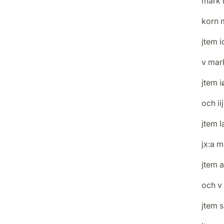
mark 
korn 
jtem i
v mar
jtem i
och ii
jtem 
jx:a 
jtem 
och v
jtem s