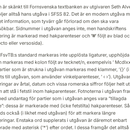
 är skänkt till Fornsvenska textbanken av utgivaren Seth Alv
ljer alltså hans utgåva i SFSS 82. Det är en modern utgåva 
t information, som tyvärr går förlorad om den ska vara
sökbar. Sidnummer i utgåvan anges inte, men handskriftens
ering är markerad med hakparenteser och
’ǂǂ’
följt av blad oc
ecto eller versosida).
 FsvTB:s standard markeras inte upplösta ligaturer, upphöjda
 markeras med kolon följt av tecknet/n, exempelvis ’ Mcdlxx:
rtier som är strukna i utgåvan markeras med klammer, ’{}’ (i
s till utgåvan, som använder vinkelparenteser, ’ ‹ ›’). Utgåva
ringar av årtal, datum och vissa romerska siffror följer helt 
att stå i fetstil inom hakparenteser. Fotnoterna i utgåvan fr
med undantag för partier som i utgåvan anges vara ”tillagda
”: dessa är markerade med (icke fetstilta) hakparenteser. S
s också (i likhet med utgåvan) för att markera längre
ringar. Enstaka ord supplerats i utgåvan är däremot enbart
ade med asterisk (’*’) efter ordet. I dessa framgår det alltså 