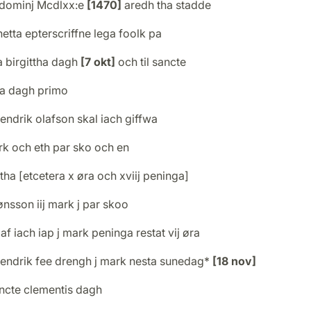
dominj Mcdlxx:e
[1470]
aredh tha stadde
hetta epterscriffne lega foolk pa
a birgittha dagh
[7 okt]
och til sancte
ta dagh primo
endrik olafson skal iach giffwa
ark och eth par sko och en
ha [etcetera x øra och xviij peninga]
ønsson iij mark j par skoo
af iach iap j mark peninga restat vij øra
hendrik fee drengh j mark nesta sunedag*
[18 nov]
ancte clementis dagh