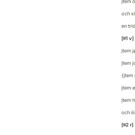
jtem o
och xi
en tri
[ǂǂ1 v]
jtem j
jtem j
{jtem 
jtem e
jtem h
och ii
[ǂǂ2 r]