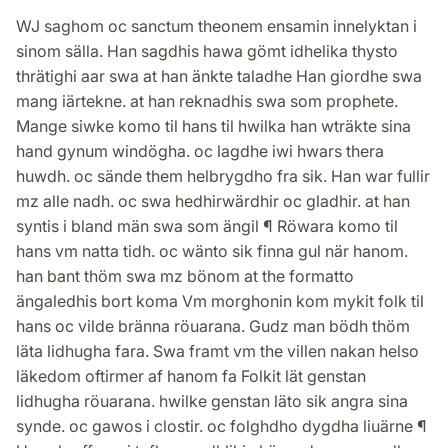
WJ saghom oc sanctum theonem ensamin innelyktan i
sinom sälla. Han sagdhis hawa gömt idhelika thysto
thrätighi aar swa at han änkte taladhe Han giordhe swa
mang iärtekne. at han reknadhis swa som prophete.
Mange siwke komo til hans til hwilka han wträkte sina
hand gynum windögha. oc lagdhe iwi hwars thera
huwdh. oc sände them helbrygdho fra sik. Han war fullir
mz alle nadh. oc swa hedhirwärdhir oc gladhir. at han
syntis i bland män swa som ängil ¶ Röwara komo til
hans vm natta tidh. oc wänto sik finna gul när hanom.
han bant thöm swa mz bönom at the formatto
ängaledhis bort koma Vm morghonin kom mykit folk til
hans oc vilde bränna röuarana. Gudz man bödh thöm
läta lidhugha fara. Swa framt vm the villen nakan helso
läkedom oftirmer af hanom fa Folkit lät genstan
lidhugha röuarana. hwilke genstan läto sik angra sina
synde. oc gawos i clostir. oc folghdho dygdha liuärne ¶