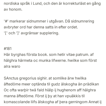
nordiska språk i Lund, och den är korrekturläst en gång
av honom.
'#' markerar sidnummer i utgåvan. Då sidnumrering
avbryter ord har denna satts in efter ordet.
'[' och ']' avgränsar supplering.
#181
Här byrghas första book. som hetir vitae patrum. af
hälghra härmeta oc munka lifwerne. hwilke som först
alra waro
SAnctus gregorius sighir. at somlike ärw hwilka
äftedöme meer optända til gudz älskogha än prädikan
Oc ofta warþir twä fald hiälp ij hughenom aff hälghra
manna äftedöme. Först ij þy at han vpuäkkis til
komascolande liifs älskogha af þera gerningom Annat ij