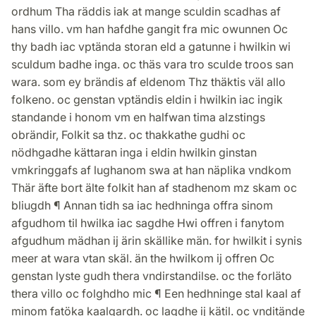
ordhum Tha räddis iak at mange sculdin scadhas af
hans villo. vm han hafdhe gangit fra mic owunnen Oc
thy badh iac vptända storan eld a gatunne i hwilkin wi
sculdum badhe inga. oc thäs vara tro sculde troos san
wara. som ey brändis af eldenom Thz thäktis väl allo
folkeno. oc genstan vptändis eldin i hwilkin iac ingik
standande i honom vm en halfwan tima alzstings
obrändir, Folkit sa thz. oc thakkathe gudhi oc
nödhgadhe kättaran inga i eldin hwilkin ginstan
vmkringgafs af lughanom swa at han näplika vndkom
Thär äfte bort älte folkit han af stadhenom mz skam oc
bliugdh ¶ Annan tidh sa iac hedhninga offra sinom
afgudhom til hwilka iac sagdhe Hwi offren i fanytom
afgudhum mädhan ij ärin skällike män. for hwilkit i synis
meer at wara vtan skäl. än the hwilkom ij offren Oc
genstan lyste gudh thera vndirstandilse. oc the forläto
thera villo oc folghdho mic ¶ Een hedhninge stal kaal af
minom fatöka kaalgardh. oc lagdhe ij kätil. oc vnditände