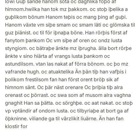
lowi Guþ sände hanom söta oc daghlika föþo af
himnom.hwilka han tok mz þakkom. oc stoþ iþelika a
guþlikom bönum Hanom teþis oc mang þing af guþi.
Hanom växte vm siþe smam oc smam läti oc glömska til
guz þiänist. oc til för iþnaþa böne. Han rörþis först af
fanytom þankom Oc vm siþe af oren oc ondz lusta
styngiom. oc bätraþe änkte mz iþrugha. älla bort rörþe
änkte v sino hiärta af vrangs lusta þankom oc
astundilsom. vtan las nakat af förra bönom. oc þo mz
vafrande hugh. oc atuaktelika Än þän tiþ han vafþis i
þolikom frestilsom fan han först orent bröþ sik af
himnom sänt. Oc þär näst orenare Oc þriþia tiþ alra
orenast oc þörrast. oc swa som af musom alra vaghna
gnaghit Han sa þätta. oc sörghþe. oc aat nakat. oc stoþ
vp vptändir af ondom lusta. oc tilbyriaþe at bort ga af
öþkninne. viliande ga til värzlikit liuärne. Än han fan
klostir for