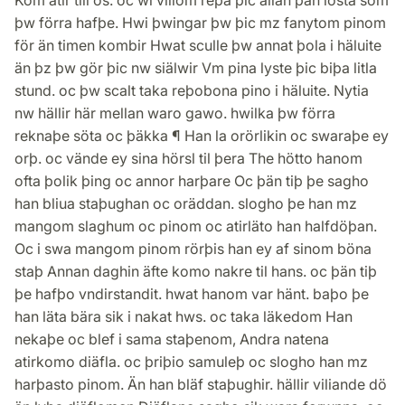
Kom atir till os. oc wi viliom reþa þic allan þän losta som
þw förra hafþe. Hwi þwingar þw þic mz fanytom pinom
för än timen kombir Hwat sculle þw annat þola i häluite
än þz þw gör þic nw siälwir Vm pina lyste þic biþa litla
stund. oc þw scalt taka reþobona pino i häluite. Nytia
nw hällir här mellan waro gawo. hwilka þw förra
reknaþe söta oc þäkka ¶ Han la orörlikin oc swaraþe ey
orþ. oc vände ey sina hörsl til þera The hötto hanom
ofta þolik þing oc annor harþare Oc þän tiþ þe sagho
han bliua staþughan oc oräddan. slogho þe han mz
mangom slaghum oc pinom oc atirläto han halfdöþan.
Oc i swa mangom pinom rörþis han ey af sinom böna
staþ Annan daghin äfte komo nakre til hans. oc þän tiþ
þe hafþo vndirstandit. hwat hanom var hänt. baþo þe
han läta bära sik i nakat hws. oc taka läkedom Han
nekaþe oc blef i sama staþenom, Andra natena
atirkomo diäfla. oc þriþio samuleþ oc slogho han mz
harþasto pinom. Än han bläf staþughir. hällir viliande dö