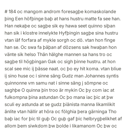
# 184 oc mangom androm foresagþe komaskolande
þing Een höfþinge baþ at hans hustru matte fa see han.
Han nekaþe oc sagþe sik ey hawa seet quinno siþan
han sik i klostre innelykte Hyfþingin sagþe sina hustru
vtan iäf forfara af mykle sorgh oc dö. vtan hon finge
han se. Oc swa fa þäþan af dözsens sak hwaþan hon
vänte sik helso Thän hälghe mannen sa hans tro oc
sagþe til högþingan Gak oc sigh þinne hustru. at hon
scal see mic ij þässe naat. oc þo ey hit koma. vtan bliue
ij sino huse oc i sinne säng Gudz man Johannes syntis
quinnonne vm samu nat i sinne säng j sömpne oc
saghþe O quinna þin troo är mykin Oc þy com iac at
fulkompna þina astundan Oc þo mana iac þic at þw
sculi ey astunda at se gudz þiänista manna likamlikit
änlite vtan hällir at höra oc fölghia þera gärninga Tho
baþ iac for þic til guþ Oc guþ gaf þic helbrygþelikhet af
allom þem siwkdom þw þolde i likamanom Oc þw oc