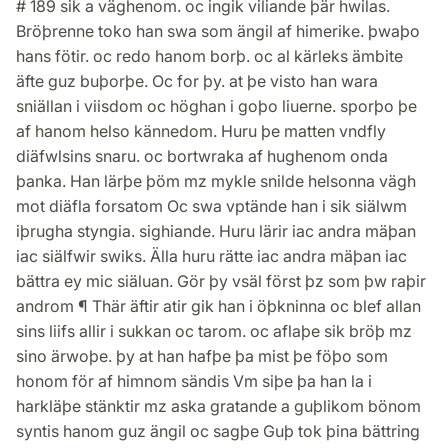
# 189 sik a väghenom. oc ingik viliande þär hwilas.
Bröþrenne toko han swa som ängil af himerike. þwaþo
hans fötir. oc redo hanom borþ. oc al kärleks ämbite
äfte guz buþorþe. Oc for þy. at þe visto han wara
sniällan i viisdom oc höghan i goþo liuerne. sporþo þe
af hanom helso kännedom. Huru þe matten vndfly
diäfwlsins snaru. oc bortwraka af hughenom onda
þanka. Han lärþe þöm mz mykle snilde helsonna vägh
mot diäfla forsatom Oc swa vptände han i sik siälwm
iþrugha styngia. sighiande. Huru lärir iac andra mäþan
iac siälfwir swiks. Älla huru rätte iac andra mäþan iac
bättra ey mic siäluan. Gör þy vsäl först þz som þw raþir
androm ¶ Thär äftir atir gik han i öþkninna oc blef allan
sins liifs allir i sukkan oc tarom. oc aflaþe sik bröþ mz
sino ärwoþe. þy at han hafþe þa mist þe föþo som
honom för af himnom sändis Vm siþe þa han la i
harkläþe stänktir mz aska gratande a guþlikom bönom
syntis hanom guz ängil oc sagþe Guþ tok þina bättring