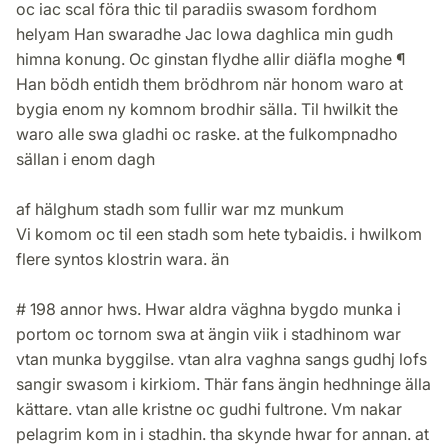
oc iac scal föra thic til paradiis swasom fordhom
helyam Han swaradhe Jac lowa daghlica min gudh
himna konung. Oc ginstan flydhe allir diäfla moghe ¶
Han bödh entidh them brödhrom när honom waro at
bygia enom ny komnom brodhir sälla. Til hwilkit the
waro alle swa gladhi oc raske. at the fulkompnadho
sällan i enom dagh
af hälghum stadh som fullir war mz munkum
Vi komom oc til een stadh som hete tybaidis. i hwilkom
flere syntos klostrin wara. än
# 198 annor hws. Hwar aldra väghna bygdo munka i
portom oc tornom swa at ängin viik i stadhinom war
vtan munka byggilse. vtan alra vaghna sangs gudhj lofs
sangir swasom i kirkiom. Thär fans ängin hedhninge älla
kättare. vtan alle kristne oc gudhi fultrone. Vm nakar
pelagrim kom in i stadhin. tha skynde hwar for annan. at