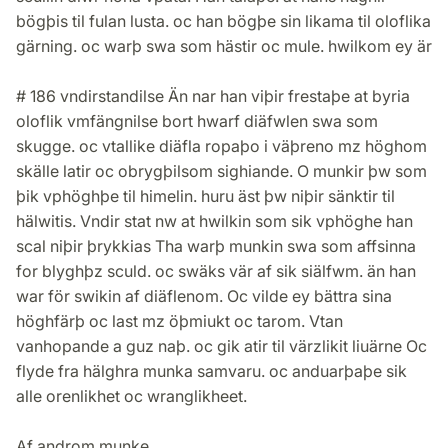
bögþis til fulan lusta. oc han bögþe sin likama til oloflika
gärning. oc warþ swa som hästir oc mule. hwilkom ey är
# 186 vndirstandilse Än nar han viþir frestaþe at byria
oloflik vmfängnilse bort hwarf diäfwlen swa som
skugge. oc vtallike diäfla ropaþo i väþreno mz höghom
skälle latir oc obrygþilsom sighiande. O munkir þw som
þik vphöghþe til himelin. huru äst þw niþir sänktir til
hälwitis. Vndir stat nw at hwilkin som sik vphöghe han
scal niþir þrykkias Tha warþ munkin swa som affsinna
for blyghþz sculd. oc swäks vär af sik siälfwm. än han
war för swikin af diäflenom. Oc vilde ey bättra sina
höghfärþ oc last mz öþmiukt oc tarom. Vtan
vanhopande a guz naþ. oc gik atir til värzlikit liuärne Oc
flyde fra hälghra munka samvaru. oc anduarþaþe sik
alle orenlikhet oc wranglikheet.
Af androm munke