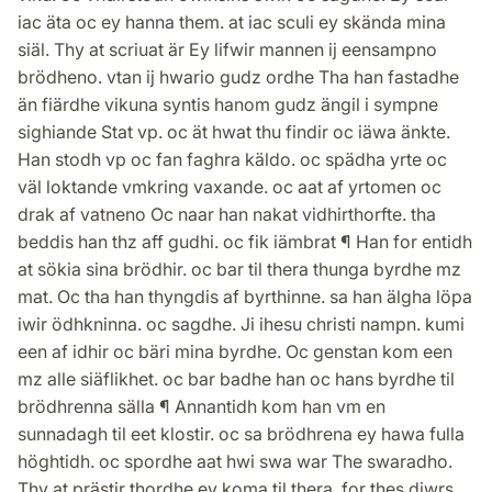
iac äta oc ey hanna them. at iac sculi ey skända mina
siäl. Thy at scriuat är Ey lifwir mannen ij eensampno
brödheno. vtan ij hwario gudz ordhe Tha han fastadhe
än fiärdhe vikuna syntis hanom gudz ängil i sympne
sighiande Stat vp. oc ät hwat thu findir oc iäwa änkte.
Han stodh vp oc fan faghra käldo. oc spädha yrte oc
väl loktande vmkring vaxande. oc aat af yrtomen oc
drak af vatneno Oc naar han nakat vidhirthorfte. tha
beddis han thz aff gudhi. oc fik iämbrat ¶ Han for entidh
at sökia sina brödhir. oc bar til thera thunga byrdhe mz
mat. Oc tha han thyngdis af byrthinne. sa han älgha löpa
iwir ödhkninna. oc sagdhe. Ji ihesu christi nampn. kumi
een af idhir oc bäri mina byrdhe. Oc genstan kom een
mz alle siäflikhet. oc bar badhe han oc hans byrdhe til
brödhrenna sälla ¶ Annantidh kom han vm en
sunnadagh til eet klostir. oc sa brödhrena ey hawa fulla
höghtidh. oc spordhe aat hwi swa war The swaradho.
Thy at prästir thordhe ey koma til thera. for thes diwrs