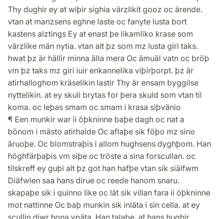
Thy dughir ey at wiþir sighia värzlikit gooz oc ärende.
vtan at manzsens eghne laste oc fanyte lusta bort
kastens alztings Ey at enast þe likamliko krase som
värzlike män nytia. vtan alt þz som mz lusta giri taks.
hwat þz är hällir minna älla mera Oc ämuäl vatn oc bröþ
vm þz taks mz giri iuir enkannelika viþirþorpt. þz är
atirhalloghom kräselikin lastir Thy är ensam byggilse
nyttelikin. at ey skuli brytas for þera skuld som vtan til
koma. oc leþas smam oc smam i krasa siþvänio
¶ Een munkir war ii öþkninne baþe dagh oc nat a
bönom i mästo atirhalde Oc aflaþe sik föþo mz sino
äruoþe. Oc blomstraþis i allom hughsens dyghþom. Han
höghfärþaþis vm siþe oc tröste a sina forscullan. oc
tilskreff ey guþi alt þz got han hafþe vtan sik siälfwm
Diäfwlen saa hans dirue oc reede hanom snaru.
skapaþe sik i quinno like oc lät sik villan fara ii öþkninne
mot nattinne Oc baþ munkin sik inläta i sin cella. at ey
scullin diwr hona vpäta. Han talaþe. at hans hughir