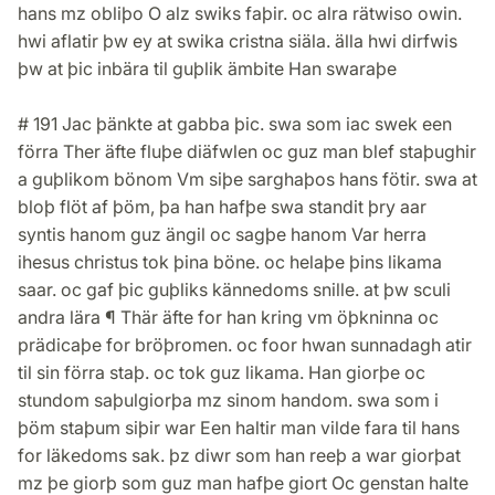
hans mz obliþo O alz swiks faþir. oc alra rätwiso owin.
hwi aflatir þw ey at swika cristna siäla. älla hwi dirfwis
þw at þic inbära til guþlik ämbite Han swaraþe
# 191 Jac þänkte at gabba þic. swa som iac swek een
förra Ther äfte fluþe diäfwlen oc guz man blef staþughir
a guþlikom bönom Vm siþe sarghaþos hans fötir. swa at
bloþ flöt af þöm, þa han hafþe swa standit þry aar
syntis hanom guz ängil oc sagþe hanom Var herra
ihesus christus tok þina böne. oc helaþe þins likama
saar. oc gaf þic guþliks kännedoms snille. at þw sculi
andra lära ¶ Thär äfte for han kring vm öþkninna oc
prädicaþe for bröþromen. oc foor hwan sunnadagh atir
til sin förra staþ. oc tok guz likama. Han giorþe oc
stundom saþulgiorþa mz sinom handom. swa som i
þöm staþum siþir war Een haltir man vilde fara til hans
for läkedoms sak. þz diwr som han reeþ a war giorþat
mz þe giorþ som guz man hafþe giort Oc genstan halte