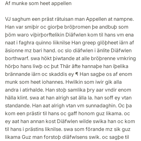
Af munke som heet appellen
VJ saghum een präst rätuisan man Appellen at nampne.
Han var smiþir oc giorþe bröþromen þe andbuþ som
þöm waro viþirþorftelikin Diäfwlen kom til hans vm ena
naat i faghra quinno liiknilse Han greep glöþheet iärn af
äsionne mz bari hand. oc slo diäfwlen i änlite Diäfwlen
borthwarf. swa hökt þiwtande at alle bröþrenne vmkring
hörþo hans liwþ oc þut Thär äfte hannaþe han iþelika
brännande iärn oc skaddis ey ¶ Han sagþe os af enom
munk som heet iohannes. Hwilkin som iwir gik alla
andra i atirhalde. Han stoþ samlika þry aar vndir enom
hälla klint. swa at han alrigh sat älla la. han soff ey vtan
standande. Han aat alrigh vtan vm sunnadaghin. Oc þa
kom een prästir til hans oc gaff honom guz likama. oc
ey aat han annan kost Diäfwlen wilde swika han oc kom
til hans i prästins liknilse. swa som förande mz sik guz
likama Guz man forstoþ diäfwlsens swik. oc sagþe til