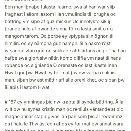
Een man iþnaþe fulasta liuärne. swa at han war viiþ
fräghast i allom lastom Han vmuändis til iþrugha oc
bättring vm siþe af guz miskun Oc innelykte sik ij
þrange hulo af þwande sinna förro lasta smitto mz
mangom tarom. Oc þorþe ey vplypta siin öghon til
himilin. oc ey nämpna guz nampn. älla nakro röst
wtsända. vtan grät oc sukkaþe af hiärtans angir Tha han
hafþe swa giort siw nätir. komo diäfla vm naat til hans
ropande oc sighiande O orenaste oc lastlikaste man
Hwat gör þw. Hwat ey for mat þw nw varþa renliuis
man. siþan þw äst mättir aff alle orenlikhet. oc siþan þw
ällaþis i lastom Hwat
# 187 ey ymningas þic nw krapta til synda bättring. Älla
wilt þw nu synas kristin man oc renliuis väntande at þic
maghe annar staþir givas. än þän som þic är reddir mz
os i häluite Thw äst een af os ey for mat þw annat wara.