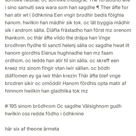
i sino samuiti swa wara som han sagdhe ¶ Ther äfte for
han atir wt i ödhknina Een vngir brodhir bedis fölghia
hanom. hwilkin han mädhir sik tok. oc lät byggia mädhir
sik i androm sälla. Diäfla frästadho han först mz orenom
thankom. oc thär äfte vildo the dräpa han Vnge
brodhren flydhe til sancti helenj sälla oc sagdhe hwat ilt
hanom giordhis Elenus hughnadhe han mz faam
ordhom. oc ledde han atir til sin sälla. oc skreff een
kreez mz sinom fingir vtan iwir sällan. oc bödh
diäflomen ey ga iwir thän krezin Thär äfte blef vnge
brodren sikir oc omöddir Hanom fördhis opta matir af
himnom hwilkin han gladhlika tok mz
# 195 sinom brödhrom Oc sagdhe Välsighnom gudh
hwilkin oss redde födho i ödhknine
här six af theone ärmeta