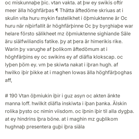
oc miskunnaþe þic. vtan vakta. at þw ey swikis oftir
meer älla höghfärþas ¶ Thätta äftedöme skriuas at i
skulin vita huru mykin fastelikhet i öþmiuktenne är Oc
huru när niþirfallit är höghfärþinne Oc þy byrghiaþe war
helare försto sälikheet mz öþmiuktenne sighiande Säle
äru siälfwiliandis fatike. þy at þera är himerikis rike.
Warin þy varughe af þolikom äftedömum at i
höghfärþins ey oc swikins ey af diäfla klokscap. oc
lyþen þöm ey. vm þe skiwta nakat i iþran hugh. af
hwilko iþir þikke at i maghen lowas älla höghfärþoghas
aff,
# 190 Vtan öþmiukin iþir i guz asyn oc akten änkte
manna loff. hwilkit diäfla inskiwta i iþan þanka. Älskin
rolika þysto oc nimin viisdom. oc iþnin iþir til alla dygþa.
at ey hindrins iþra böne. at i maghin mz guþlikom
hughnaþ presentera guþi iþra siäla