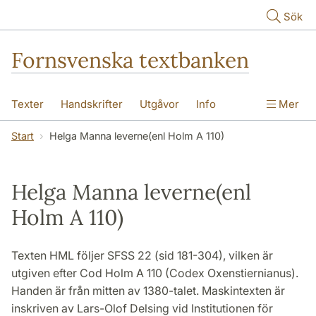
Hoppa till huvudinnehåll
Sök
Fornsvenska textbanken
Texter
Handskrifter
Utgåvor
Info
Mer
Start
Helga Manna leverne(enl Holm A 110)
Helga Manna leverne(enl
Holm A 110)
Texten HML följer SFSS 22 (sid 181-304), vilken är
utgiven efter Cod Holm A 110 (Codex Oxenstiernianus).
Handen är från mitten av 1380-talet. Maskintexten är
inskriven av Lars-Olof Delsing vid Institutionen för