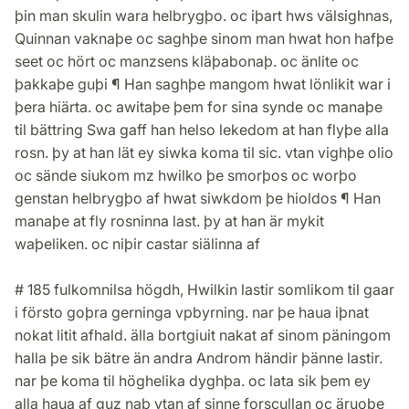
þin man skulin wara helbrygþo. oc iþart hws välsighnas,
Quinnan vaknaþe oc saghþe sinom man hwat hon hafþe
seet oc hört oc manzsens kläþabonaþ. oc änlite oc
þakkaþe guþi ¶ Han saghþe mangom hwat lönlikit war i
þera hiärta. oc awitaþe þem for sina synde oc manaþe
til bättring Swa gaff han helso lekedom at han flyþe alla
rosn. þy at han lät ey siwka koma til sic. vtan vighþe olio
oc sände siukom mz hwilko þe smorþos oc worþo
genstan helbrygþo af hwat siwkdom þe hioldos ¶ Han
manaþe at fly rosninna last. þy at han är mykit
waþeliken. oc niþir castar siälinna af
# 185 fulkomnilsa högdh, Hwilkin lastir somlikom til gaar
i försto goþra gerninga vpbyrning. nar þe haua iþnat
nokat litit afhald. älla bortgiuit nakat af sinom päningom
halla þe sik bätre än andra Androm händir þänne lastir.
nar þe koma til höghelika dyghþa. oc lata sik þem ey
alla haua af guz naþ vtan af sinne forscullan oc äruoþe