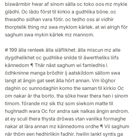
biswärmbir hwar af sinom sälla oc toko oos mz mykle
glädhi. Oc lädo först til kirkio a gudhlika böne. oc
thwadho sidhan vara fötir. oc tedho oss al vidhir
thorptelik thing mz swa myklom kärlek. at wi alrigh för
saghum swa mykin kärlek mz mannom.
# 199 älla renleek älla siäflikhet. älla miscun mz alle
dygdhelikhet oc gudhlike snilde til äwertheliks liifs
kännedom ¶ Thär näst saghum wi famledhis i
ödhkninne manga brödhir ij aatskildom sällom swa
langt at ängin gat seet älla hört annan. Vm löghor
daghin oc sunnodaghin komo the saman til kirkio Oc
om nakar är tha borto. tha söke hwar thera han i sinom
timom. förande mz sik thz som siwkom matte til
hughnadh wara Oc for andra sak nalkas ängin androm.
at ey sculi thera thysta dröwas vtan vanlika formaghe
nakar at lära annan mz kännedoms ordhe ¶ Vii saghum
när thöm een hedhirlikin fadhir. hwilin lankt syntis ga