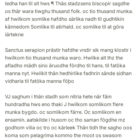
ledha han til sit hws ¶ Thäs stadzsens biscopir sagdhe
os thär wara tiwghu thusand folk. oc tio thusand munka.
af hwilkom somlike hafdho särlika nadh til gudhlikin
kännedom Somlike til atirhald. oc somlike til at göra
iärtekne
Sanctus serapion prästir hafdhe vndir sik mang klostir i
hwilkom tio thusand munka waro. Hwilke alt thz the
afladho mädh sino äruodhe fördho til hans. til fatöka
manna nyt. Hwilkit thän hedhirlike fadhrin sände sidhan
vidharla til fatöka manna föþo
VJ saghum i thän stadh som nitria hete när fäm
hundradha hws eno thaki J hwilkom somlikom flere
munka bygdo. oc somlikom färre. Oc somlikom en
ensamin. aatskilde i husom oc tho saman fögdhe mz
godhom vilia oc tro oc kärleek Thän tidh the sagho oos
koma som pelagrima kommo the moot os swasom