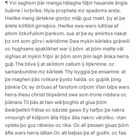
¶ Vvi saghom þär manga hälagha fäþir hauande ängla
liuärne i iorþrike. Nyia propheta mz spadoms anda.
Hwilke mang iärtekne giorþo mäþ guz makt. þy at þe
änkte kötlikit girnaþos. Hwilke swa waro lutlöse af
allom ilzkofullom þankom. sua at þe ey amintos nakat
þz ont som görs i wärldinne Swa mykin kärleks goþwili
oc hughsens spaklikhet war ij þöm. at þöm matte väl
sighias at mykin friþir är þöm som þiin lagh älska herra
guþ The bliva ij at skildom cellum ij öþkninne. oc
samanbundne mz kärleek Thy byggia þe ensamne. at
þe maghen þäs rolikare þysto halda. oc guþlik þing
þänkia Oc ey dröuas af fanytom orþom Vtan biþa wars
herra ihesu christi tilqwämd swa som trone riddara oc
þiänara Til þäs at han wärþoghis at giua þöm
äwärþelikit frälse oc bäzste gawo Ey hafþo þe nakra
vmsorgh af kläþom älla föþo älla nakro värzliko. vtan
vpleta þo guz rätwiso oc rike. Oc all þessen giuas þöm
äfte wars herra iättan Oc alt beþas þe af gudhi. oc faa