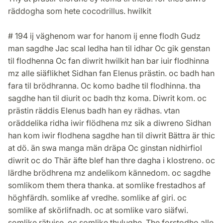
räddogha som hete cocodrillus. hwilkit
# 194 ij väghenom war for hanom ij enne flodh Gudz
man sagdhe Jac scal ledha han til idhar Oc gik genstan
til flodhenna Oc fan diwrit hwilkit han bar iuir flodhinna
mz alle siäflikhet Sidhan fan Elenus prästin. oc badh han
fara til brödhranna. Oc komo badhe til flodhinna. tha
sagdhe han til diurit oc badh thz koma. Diwrit kom. oc
prästin räddis Elenus badh han ey rädhas. vtan
oräddelika ridha iwir flödhena mz sik a diwreno Sidhan
han kom iwir flodhena sagdhe han til diwrit Bättra är thic
at dö. än swa manga män dräpa Oc ginstan nidhirfiol
diwrit oc do Thär äfte blef han thre dagha i klostreno. oc
lärdhe brödhrena mz andelikom kännedom. oc sagdhe
somlikom them thera thanka. at somlike frestadhos af
höghfärdh. somlike af vredhe. somlike af giri. oc
somlike af skörlifnadh. oc at somlike varo siäfwi.
somlike rätuise. oc somlike thulughe. The forstodho alle