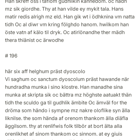
Han skreff oss i taflom gudhlikin kännedom. oc nadh
mz sik giordhe. Thy at han vilde ey mykit tala. Hans
matir redis alrigh mz eld. Han gik wt i ödhknina vm natta
tidh Oc al diwr vm kring fölghdo hanom. hwilkom han
öste vatn af kälo til dryk. Oc atirlönandhe ther mädh
thera thiänist oc ärwodhe
# 196
här six aff helghum präst dyoscolo
Vi saghum oc sanctum dyoscolum präst hawande när
hundradha munka i sino klostre. Han manadhe sina
munka at skripta sik oc bättra mz höghste aatuakt thän
tidh the sculdo ga til gudhlik ämbite Oc ämväl for the
dröma som händo i sympne mz nakre oloflike syn älla
liknilse. the som hända af orenom thankom älla diäfla
äggilsom. thy at renlifwis folk tilbör at bort älta alla
orenlikhet af sinom thankom oc sinnom. at ey giuis