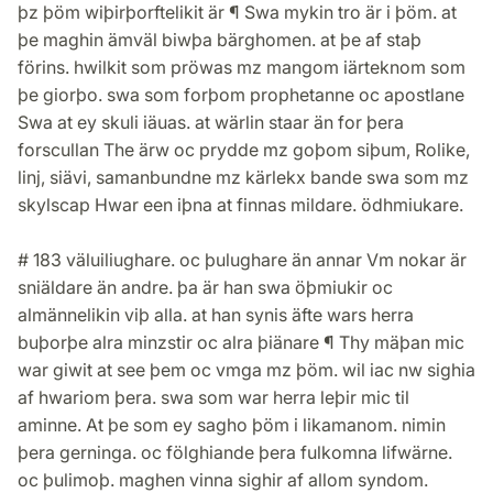
þz þöm wiþirþorftelikit är ¶ Swa mykin tro är i þöm. at
þe maghin ämväl biwþa bärghomen. at þe af staþ
förins. hwilkit som pröwas mz mangom iärteknom som
þe giorþo. swa som forþom prophetanne oc apostlane
Swa at ey skuli iäuas. at wärlin staar än for þera
forscullan The ärw oc prydde mz goþom siþum, Rolike,
linj, siävi, samanbundne mz kärlekx bande swa som mz
skylscap Hwar een iþna at finnas mildare. ödhmiukare.
# 183 väluiliughare. oc þulughare än annar Vm nokar är
sniäldare än andre. þa är han swa öþmiukir oc
almännelikin viþ alla. at han synis äfte wars herra
buþorþe alra minzstir oc alra þiänare ¶ Thy mäþan mic
war giwit at see þem oc vmga mz þöm. wil iac nw sighia
af hwariom þera. swa som war herra leþir mic til
aminne. At þe som ey sagho þöm i likamanom. nimin
þera gerninga. oc fölghiande þera fulkomna lifwärne.
oc þulimoþ. maghen vinna sighir af allom syndom.