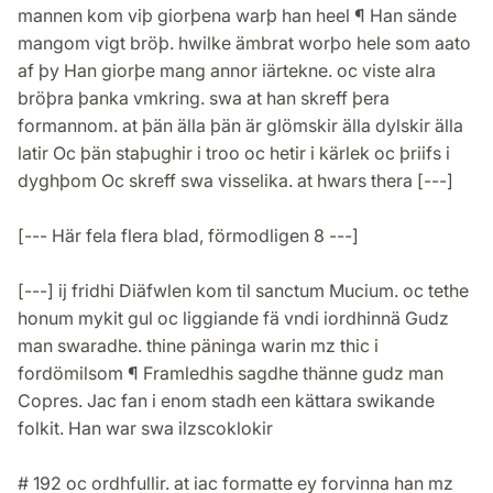
mannen kom viþ giorþena warþ han heel ¶ Han sände
mangom vigt bröþ. hwilke ämbrat worþo hele som aato
af þy Han giorþe mang annor iärtekne. oc viste alra
bröþra þanka vmkring. swa at han skreff þera
formannom. at þän älla þän är glömskir älla dylskir älla
latir Oc þän staþughir i troo oc hetir i kärlek oc þriifs i
dyghþom Oc skreff swa visselika. at hwars thera [---]
[--- Här fela flera blad, förmodligen 8 ---]
[---] ij fridhi Diäfwlen kom til sanctum Mucium. oc tethe
honum mykit gul oc liggiande fä vndi iordhinnä Gudz
man swaradhe. thine päninga warin mz thic i
fordömilsom ¶ Framledhis sagdhe thänne gudz man
Copres. Jac fan i enom stadh een kättara swikande
folkit. Han war swa ilzscoklokir
# 192 oc ordhfullir. at iac formatte ey forvinna han mz