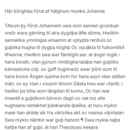
Här börghias först af hälghum munke Johanne
TAkum þy först Johannem swa som sannan grundual
vndir wara gärning til alra dygdþa äfte döme, Hwilkin
sannelika ymningas ensamin at vplypta renliuis oc
guþlika hugha til dygþa höghþ Oc vpuäkia til fulkomlikit
lifwerne, Hwilkin swa war fämtighi aar. at ängin ingik i
hans klostir, vtan gynum vindögha talaþe han guþliks
kännedoms orþ. oc gaff hughnadz swar þöm som til
hans komo Ängen quinna kom for hans asyn vtan siällan
män. oc ey vtan i vissom timom Gästa hws war vtantil. i
hwilko þe bliw som längdan til komo, Oc han war
innantil a guþlikom bönom dagh oc nat mz alle
hughsens renlekhet þänkiande iþelika. at huru myklo
meer han skilde sik fra värlzlike akt oc manna viþirtalan
Swa myklo nämbir war guþ hanom ¶ Swa mykla naþe
hafþe han af guþi. at han Theodosio kesara