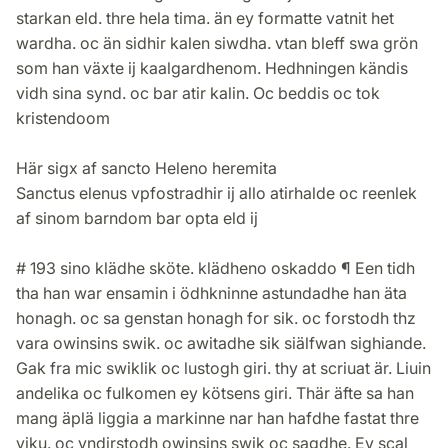
starkan eld. thre hela tima. än ey formatte vatnit het
wardha. oc än sidhir kalen siwdha. vtan bleff swa grön
som han växte ij kaalgardhenom. Hedhningen kändis
vidh sina synd. oc bar atir kalin. Oc beddis oc tok
kristendoom
Här sigx af sancto Heleno heremita
Sanctus elenus vpfostradhir ij allo atirhalde oc reenlek
af sinom barndom bar opta eld ij
# 193 sino klädhe sköte. klädheno oskaddo ¶ Een tidh
tha han war ensamin i ödhkninne astundadhe han äta
honagh. oc sa genstan honagh for sik. oc forstodh thz
vara owinsins swik. oc awitadhe sik siälfwan sighiande.
Gak fra mic swiklik oc lustogh giri. thy at scriuat är. Liuin
andelika oc fulkomen ey kötsens giri. Thär äfte sa han
mang äplä liggia a markinne nar han hafdhe fastat thre
viku. oc vndirstodh owinsins swik oc sagdhe. Ey scal