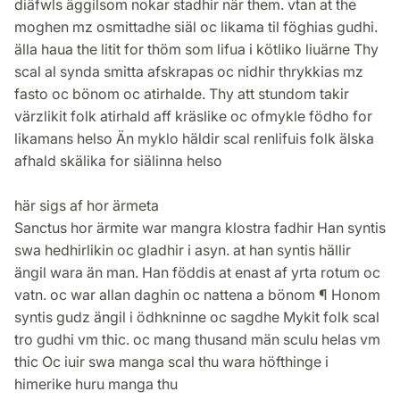
diäfwls äggilsom nokar stadhir när them. vtan at the
moghen mz osmittadhe siäl oc likama til föghias gudhi.
älla haua the litit for thöm som lifua i kötliko liuärne Thy
scal al synda smitta afskrapas oc nidhir thrykkias mz
fasto oc bönom oc atirhalde. Thy att stundom takir
värzlikit folk atirhald aff kräslike oc ofmykle födho for
likamans helso Än myklo häldir scal renlifuis folk älska
afhald skälika for siälinna helso
här sigs af hor ärmeta
Sanctus hor ärmite war mangra klostra fadhir Han syntis
swa hedhirlikin oc gladhir i asyn. at han syntis hällir
ängil wara än man. Han föddis at enast af yrta rotum oc
vatn. oc war allan daghin oc nattena a bönom ¶ Honom
syntis gudz ängil i ödhkninne oc sagdhe Mykit folk scal
tro gudhi vm thic. oc mang thusand män sculu helas vm
thic Oc iuir swa manga scal thu wara höfthinge i
himerike huru manga thu