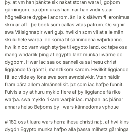
þy. at vm han þänkte sik nakat storan wara ij goþom
gärningom. þa öþmiukas han. nar han vndir staar
höghelikare dygþe i androm. än i sik siälwm ¶ Ieronimus
skriuar aff i þe book som callas vitas patrum. Oc sighir
swa Välsighnaþir wari guþ. hwilkin som vil at alle män
skulu hele warþa. oc koma til sannindena wiþirkänno.
hwilkin oc varn vägh styrþe til egypto land. oc teþe oss
mang wndarlik þing af egypto lanz munka liwärne oc
dygþom. Hwar iac saa oc sannelika sa ihesu christi
liggiande fä gömt ij manzlikom karom. Hwilkit liggiande
fä iac vilde ey löna swa som awndsiwkir. Vtan häldir
fram bära allom almännelikit. þz som iac hafþe funnit.
Fulvis a þy at huru myklo flere af þy liggiande fä rike
warþa. swa myklo rikare warþir iac. mäþan iac þiänar
annars helso Beþoms þy i wars kännedoms vphoue
# 182 oss tiluara wars herra ihesu christi naþ. af hwilkins
dygdh Egypto munka hafþo alla þässa milhetz gärninga