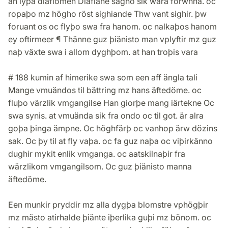
än lyþa diäflomen Diäflane sagho sik wara forwnna. oc
ropaþo mz högho röst sighiande Thw vant sighir. þw
foruant os oc flyþo swa fra hanom. oc nalkaþos hanom
ey oftirmeer ¶ Thänne guz þiänisto man vplyftir mz guz
naþ växte swa i allom dyghþom. at han troþis vara
# 188 kumin af himerike swa som een aff ängla tali
Mange vmuändos til bättring mz hans äftedöme. oc
fluþo värzlik vmgangilse Han giorþe mang iärtekne Oc
swa synis. at vmuända sik fra ondo oc til got. är alra
goþa þinga ämpne. Oc höghfärþ oc vanhop ärw dözins
sak. Oc þy til at fly vaþa. oc fa guz naþa oc viþirkänno
dughir mykit enlik vmganga. oc aatskilnaþir fra
wärzlikom vmgangilsom. Oc guz þiänisto manna
äftedöme.
Een munkir pryddir mz alla dygþa blomstre vphögþir
mz mästo atirhalde þiänte iþerlika guþi mz bönom. oc