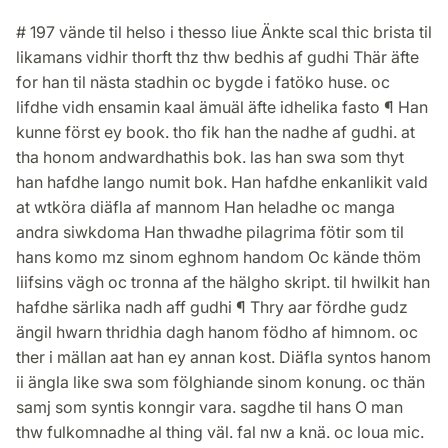
# 197 vände til helso i thesso liue Änkte scal thic brista til
likamans vidhir thorft thz thw bedhis af gudhi Thär äfte
for han til nästa stadhin oc bygde i fatöko huse. oc
lifdhe vidh ensamin kaal ämuäl äfte idhelika fasto ¶ Han
kunne först ey book. tho fik han the nadhe af gudhi. at
tha honom andwardhathis bok. las han swa som thyt
han hafdhe lango numit bok. Han hafdhe enkanlikit vald
at wtköra diäfla af mannom Han heladhe oc manga
andra siwkdoma Han thwadhe pilagrima fötir som til
hans komo mz sinom eghnom handom Oc kände thöm
liifsins vägh oc tronna af the hälgho skript. til hwilkit han
hafdhe särlika nadh aff gudhi ¶ Thry aar fördhe gudz
ängil hwarn thridhia dagh hanom födho af himnom. oc
ther i mällan aat han ey annan kost. Diäfla syntos hanom
ii ängla like swa som fölghiande sinom konung. oc thän
samj som syntis konngir vara. sagdhe til hans O man
thw fulkomnadhe al thing väl. fal nw a knä. oc loua mic.