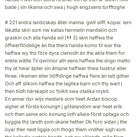
bade j sin likama och swa j hogh engzsens torfftoghe
# 221 andra landzskap äller manna. gwll silff. kopar. iern
läkatta skin som nw kallas hermelin mardskin och
graskin och alla handa wil [‡‡ 3] skin haffwa the
öffwerflödelige än tha thera handa komo til war tha
haffwa wy thz före dyra clenodh än the akta them for
enkte wätte Til qwinnor ath eens haffwa the engo matto
thy at hwar äpter sin ämpne haffwer thwa hustrur eller
three. rikemen eller höffdinge haffwa flere än talt gither
Och aff slikom haffwa the laglika barn och thy wart j
then tiidh härskapit oc folkit swa otalika mykit.
En annar dyr wijs mestare som heet Ardan biscop
sigher at första konungh j götalandom war heet erik.
och then same eric konung loth allare först optaga och
byggia thz landh som skane hether Ok foro sidan j the
öyar ther nest liggia och thogo them vndher sigh som