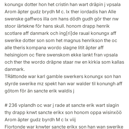
konungx dotter hon het cristin han wart dräpin j vpsala
Arom äpter gudz brydh M c. lx ther iordadis han Alle
swenske gaffwos illa om hans dödh gudh gör ther nw
stoor iärtekne för hans skull. honom drapp henrik
scotlare aff danmark och ing[ri]de raual konungx aff
swerike dotter son som het magnus henrikson the oc
alle theris kompana wordo slagne litit äpter aff
helsingiom oc flere swenskom ekke lankt fran vpsala
och ther the wordo dräpne staar nw en kirkia som kallas
danmark.
TRättonde war karl gamble swerkers konungx son han
styrde swerike mz spekt han war walder til konungh aff
götom för än sancte erik waldis j
# 236 vplandh oc war j rade at sancte erik wart slagin
thy drapp knwt sancte erikx son honom oppa wisinxöö
Arom äpter gudz byrdh M c lx viij
Fiortonde war knwter sancte erikx son han wan swerike