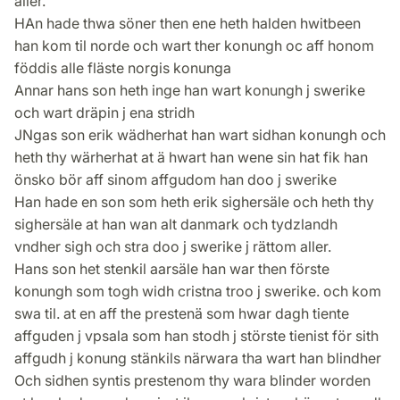
aller.
HAn hade thwa söner then ene heth halden hwitbeen
han kom til norde och wart ther konungh oc aff honom
föddis alle fläste norgis konunga
Annar hans son heth inge han wart konungh j swerike
och wart dräpin j ena stridh
JNgas son erik wädherhat han wart sidhan konungh och
heth thy wärherhat at ä hwart han wene sin hat fik han
önsko bör aff sinom affgudom han doo j swerike
Han hade en son som heth erik sighersäle och heth thy
sighersäle at han wan alt danmark och tydzlandh
vndher sigh och stra doo j swerike j rättom aller.
Hans son het stenkil aarsäle han war then förste
konungh som togh widh cristna troo j swerike. och kom
swa til. at en aff the prestenä som hwar dagh tiente
affguden j vpsala som han stodh j störste tienist för sith
affgudh j konung stänkils närwara tha wart han blindher
Och sidhen syntis prestenom thy wara blinder worden