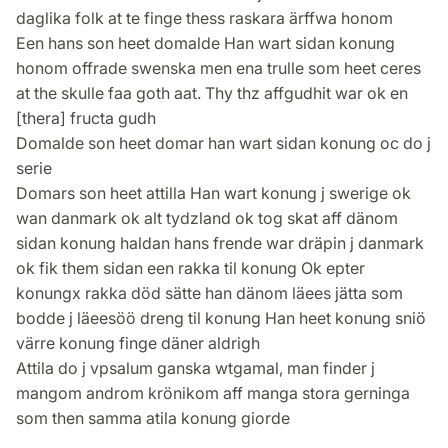
daglika folk at te finge thess raskara ärffwa honom
Een hans son heet domalde Han wart sidan konung
honom offrade swenska men ena trulle som heet ceres
at the skulle faa goth aat. Thy thz affgudhit war ok en
[thera] fructa gudh
Domalde son heet domar han wart sidan konung oc do j
serie
Domars son heet attilla Han wart konung j swerige ok
wan danmark ok alt tydzland ok tog skat aff dänom
sidan konung haldan hans frende war dräpin j danmark
ok fik them sidan een rakka til konung Ok epter
konungx rakka död sätte han dänom läees jätta som
bodde j läeesöö dreng til konung Han heet konung sniö
värre konung finge däner aldrigh
Attila do j vpsalum ganska wtgamal, man finder j
mangom androm krönikom aff manga stora gerninga
som then samma atila konung giorde