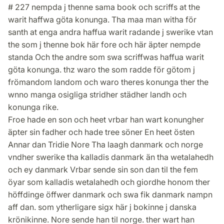
# 227 nempda j thenne sama book och scriffs at the
warit haffwa göta konunga. Tha maa man witha för
santh at enga andra haffua warit radande j swerike vtan
the som j thenne bok här fore och här äpter nempde
standa Och the andre som swa scriffwas haffua warit
göta konunga. thz waro the som radde för götom j
frömandom landom och waro theres konunga ther the
wnno manga osigliga stridher städher landh och
konunga rike.
Froe hade en son och heet vrbar han wart konungher
äpter sin fadher och hade tree söner En heet östen
Annar dan Tridie Nore Tha laagh danmark och norge
vndher swerike tha kalladis danmark än tha wetalahedh
och ey danmark Vrbar sende sin son dan til the fem
öyar som kalladis wetalahedh och giordhe honom ther
höffdinge öffwer danmark och swa fik danmark nampn
aff dan. som ytherligare sigx här j bokinne j danska
krönikinne. Nore sende han til norge. ther wart han