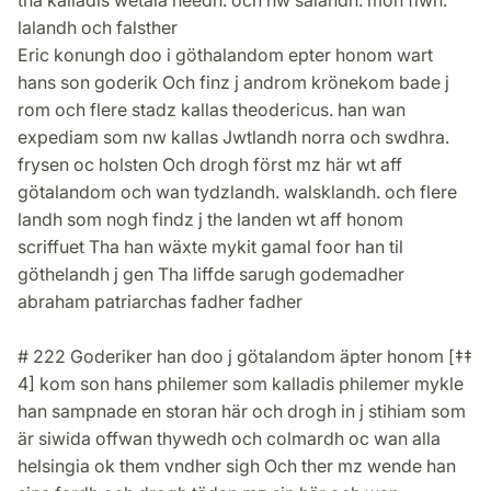
tha kalladis wetala heedh. och nw sälandh. mön fiwn.
lalandh och falsther
Eric konungh doo i göthalandom epter honom wart
hans son goderik Och finz j androm krönekom bade j
rom och flere stadz kallas theodericus. han wan
expediam som nw kallas Jwtlandh norra och swdhra.
frysen oc holsten Och drogh först mz här wt aff
götalandom och wan tydzlandh. walsklandh. och flere
landh som nogh findz j the landen wt aff honom
scriffuet Tha han wäxte mykit gamal foor han til
göthelandh j gen Tha liffde sarugh godemadher
abraham patriarchas fadher fadher
# 222 Goderiker han doo j götalandom äpter honom [‡‡
4] kom son hans philemer som kalladis philemer mykle
han sampnade en storan här och drogh in j stihiam som
är siwida offwan thywedh och colmardh oc wan alla
helsingia ok them vndher sigh Och ther mz wende han