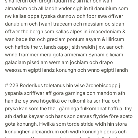
sina ferdh och drogh tädan mz sin här och wan
almaniam och all landh vnder sigh in til danubium som
nw kallas oppa tyzska dunnow och foor swa öffwer
danubium och [wan] traceam och messiam oc sidan
öffwer the bergh som kallas alpes in i macedoniam &
wan bade thz och greciam pontum asyam & illiricum
och haffde the v. landskapp j sith waldh j xv. aar och
wnno främmer mera göta armeniam Syriam ciliciam
galaciam pissdiam werniam jochiam och drapo
wesosum egipti landz konungh och wnno egipti landh
# 223 Roderikus toletanus hin wise ärchebiscopp j
yspania scriffwar aff göra gärninga och mandom ath
han thz ey swa högelikä oc fulkomlika scriffua och
prysa kan som the thz j gärninga fulkompnat haffua. thy
ath darius keysar och hans son cerses flydde före aceto
göta konungh. Hwilkä som torde strida widh hin stora
konunghen alexandrum och widh konungh porus och