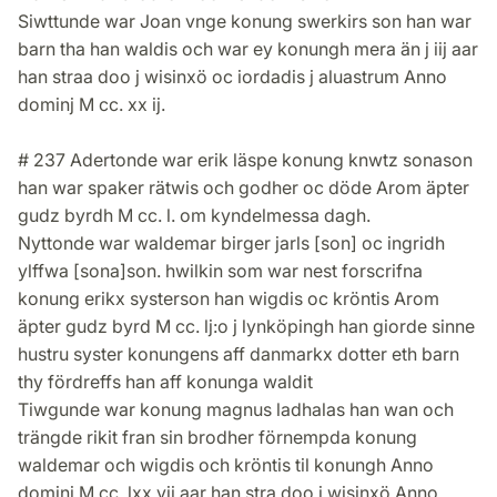
Siwttunde war Joan vnge konung swerkirs son han war
barn tha han waldis och war ey konungh mera än j iij aar
han straa doo j wisinxö oc iordadis j aluastrum Anno
dominj M cc. xx ij.
# 237 Adertonde war erik läspe konung knwtz sonason
han war spaker rätwis och godher oc döde Arom äpter
gudz byrdh M cc. l. om kyndelmessa dagh.
Nyttonde war waldemar birger jarls [son] oc ingridh
ylffwa [sona]son. hwilkin som war nest forscrifna
konung erikx systerson han wigdis oc kröntis Arom
äpter gudz byrd M cc. lj:o j lynköpingh han giorde sinne
hustru syster konungens aff danmarkx dotter eth barn
thy fördreffs han aff konunga waldit
Tiwgunde war konung magnus ladhalas han wan och
trängde rikit fran sin brodher förnempda konung
waldemar och wigdis och kröntis til konungh Anno
dominj M cc. lxx vij aar han stra doo j wisinxö Anno