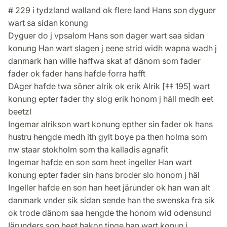
# 229 i tydzland walland ok flere land Hans son dyguer
wart sa sidan konung
Dyguer do j vpsalom Hans son dager wart saa sidan
konung Han wart slagen j eene strid widh wapna wadh j
danmark han wille haffwa skat af dänom som fader
fader ok fader hans hafde forra hafft
DAger hafde twa söner alrik ok erik Alrik [‡‡ 195] wart
konung epter fader thy slog erik honom j häll medh eet
beetzl
Ingemar alrikson wart konung epther sin fader ok hans
hustru hengde medh ith gylt boye pa then holma som
nw staar stokholm som tha kalladis agnafit
Ingemar hafde en son som heet ingeller Han wart
konung epter fader sin hans broder slo honom j häl
Ingeller hafde en son han heet järunder ok han wan alt
danmark vnder sik sidan sende han the swenska fra sik
ok trode dänom saa hengde the honom wid odensund
Iärunders son heet hakon tinge han wart konun j