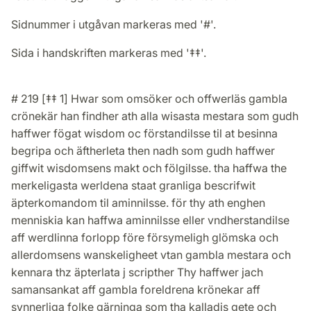
Sidnummer i utgåvan markeras med '#'.
Sida i handskriften markeras med '‡‡'.
# 219 [‡‡ 1] Hwar som omsöker och offwerläs gambla
crönekär han findher ath alla wisasta mestara som gudh
haffwer fögat wisdom oc förstandilsse til at besinna
begripa och äftherleta then nadh som gudh haffwer
giffwit wisdomsens makt och fölgilsse. tha haffwa the
merkeligasta werldena staat granliga bescrifwit
äpterkomandom til aminnilsse. för thy ath enghen
menniskia kan haffwa aminnilsse eller vndherstandilse
aff werdlinna forlopp före försymeligh glömska och
allerdomsens wanskeligheet vtan gambla mestara och
kennara thz äpterlata j scripther Thy haffwer jach
samansankat aff gambla foreldrena krönekar aff
synnerliga folke gärninga som tha kalladis gete och