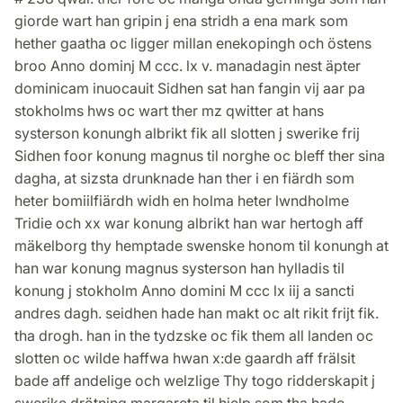
giorde wart han gripin j ena stridh a ena mark som
hether gaatha oc ligger millan enekopingh och östens
broo Anno dominj M ccc. lx v. manadagin nest äpter
dominicam inuocauit Sidhen sat han fangin vij aar pa
stokholms hws oc wart ther mz qwitter at hans
systerson konungh albrikt fik all slotten j swerike frij
Sidhen foor konung magnus til norghe oc bleff ther sina
dagha, at sizsta drunknade han ther i en fiärdh som
heter bomiilfiärdh widh en holma heter lwndholme
Tridie och xx war konung albrikt han war hertogh aff
mäkelborg thy hemptade swenske honom til konungh at
han war konung magnus systerson han hylladis til
konung j stokholm Anno domini M ccc lx iij a sancti
andres dagh. seidhen hade han makt oc alt rikit frijt fik.
tha drogh. han in the tydzske oc fik them all landen oc
slotten oc wilde haffwa hwan x:de gaardh aff frälsit
bade aff andelige och welzlige Thy togo ridderskapit j