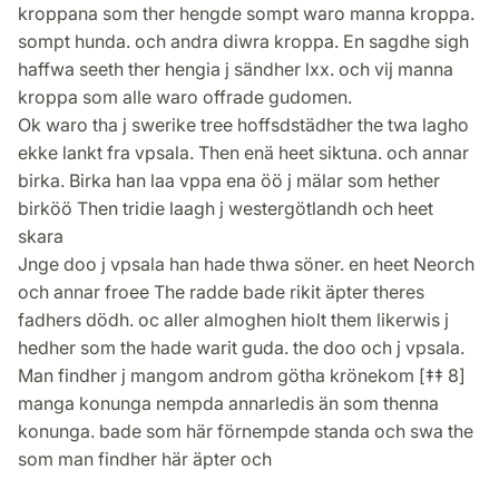
kroppana som ther hengde sompt waro manna kroppa.
sompt hunda. och andra diwra kroppa. En sagdhe sigh
haffwa seeth ther hengia j sändher lxx. och vij manna
kroppa som alle waro offrade gudomen.
Ok waro tha j swerike tree hoffsdstädher the twa lagho
ekke lankt fra vpsala. Then enä heet siktuna. och annar
birka. Birka han laa vppa ena öö j mälar som hether
birköö Then tridie laagh j westergötlandh och heet
skara
Jnge doo j vpsala han hade thwa söner. en heet Neorch
och annar froee The radde bade rikit äpter theres
fadhers dödh. oc aller almoghen hiolt them likerwis j
hedher som the hade warit guda. the doo och j vpsala.
Man findher j mangom androm götha krönekom [‡‡ 8]
manga konunga nempda annarledis än som thenna
konunga. bade som här förnempde standa och swa the
som man findher här äpter och