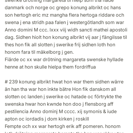
swerike drötning margareta til hielp som tha hade
danmark och norge oc grepo konung albrikt oc hans
son hertogh eric mz mangha flera hertoga riddare och
swena j ena stridh paa falen j westergötlandh som war
Anno domini M ccc. lxxx viij widh sancti mathei apostoli
dag. Sidhen hiolt hon konung albrikt vij aar j fängilsse til
thes hon fik all slotten j swerike frij sidhen loth hon
honom fara til mäkelborg j gen.
Fiärde oc xx war drötning margareta swenske hyllade
henne at hon skulle hielpa them fordriffua
# 239 konung albrikt hwat hon war them sidhen wärre
än han tha war hon inkte bätre Hon fik danskom all
slotten oc landen j swerike oc hatade oc förtrykte the
swenska hwar hon kwnde hon doo j flensborg aff
pestilencia Anno dominj M cccc. xij symonis & iude
apton oc iordadis j dom kirken j roskill
Fempte och xx war hertogh erik aff pomeren. honom