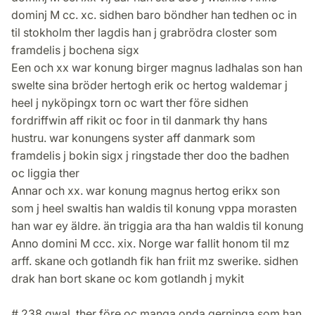
dominj M cc. xc. sidhen baro böndher han tedhen oc in
til stokholm ther lagdis han j grabrödra closter som
framdelis j bochena sigx
Een och xx war konung birger magnus ladhalas son han
swelte sina bröder hertogh erik oc hertog waldemar j
heel j nyköpingx torn oc wart ther före sidhen
fordriffwin aff rikit oc foor in til danmark thy hans
hustru. war konungens syster aff danmark som
framdelis j bokin sigx j ringstade ther doo the badhen
oc liggia ther
Annar och xx. war konung magnus hertog erikx son
som j heel swaltis han waldis til konung vppa morasten
han war ey äldre. än triggia ara tha han waldis til konung
Anno domini M ccc. xix. Norge war fallit honom til mz
arff. skane och gotlandh fik han friit mz swerike. sidhen
drak han bort skane oc kom gotlandh j mykit
# 238 qwal. ther före oc manga onda gerninga som han