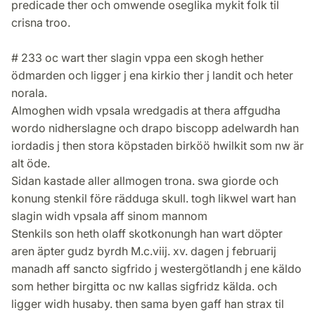
predicade ther och omwende oseglika mykit folk til
crisna troo.
# 233 oc wart ther slagin vppa een skogh hether
ödmarden och ligger j ena kirkio ther j landit och heter
norala.
Almoghen widh vpsala wredgadis at thera affgudha
wordo nidherslagne och drapo biscopp adelwardh han
iordadis j then stora köpstaden birköö hwilkit som nw är
alt öde.
Sidan kastade aller allmogen trona. swa giorde och
konung stenkil före rädduga skull. togh likwel wart han
slagin widh vpsala aff sinom mannom
Stenkils son heth olaff skotkonungh han wart döpter
aren äpter gudz byrdh M.c.viij. xv. dagen j februarij
manadh aff sancto sigfrido j westergötlandh j ene käldo
som hether birgitta oc nw kallas sigfridz kälda. och
ligger widh husaby. then sama byen gaff han strax til