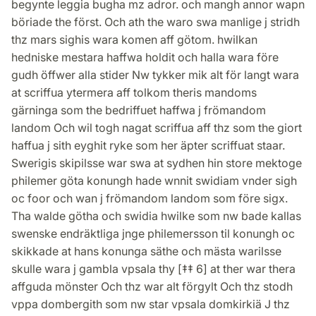
begynte leggia bugha mz adror. och mangh annor wapn
böriade the först. Och ath the waro swa manlige j stridh
thz mars sighis wara komen aff götom. hwilkan
hedniske mestara haffwa holdit och halla wara före
gudh öffwer alla stider Nw tykker mik alt för langt wara
at scriffua ytermera aff tolkom theris mandoms
gärninga som the bedriffuet haffwa j frömandom
landom Och wil togh nagat scriffua aff thz som the giort
haffua j sith eyghit ryke som her äpter scriffuat staar.
Swerigis skipilsse war swa at sydhen hin store mektoge
philemer göta konungh hade wnnit swidiam vnder sigh
oc foor och wan j frömandom landom som före sigx.
Tha walde götha och swidia hwilke som nw bade kallas
swenske endräktliga jnge philemersson til konungh oc
skikkade at hans konunga säthe och mästa warilsse
skulle wara j gambla vpsala thy [‡‡ 6] at ther war thera
affguda mönster Och thz war alt förgylt Och thz stodh
vppa dombergith som nw star vpsala domkirkiä J thz