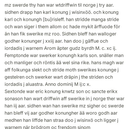
mz swerde thy han war wtdriffwin til norge j try aar.
sidhen drapp han karl konung j wisinxöö. och konung
karl och konungh [bu]risleff. han stridde manga stride
och wan siger i them allom oc hade mykit ärffuode för
än han fik swerike mz roo. Sidhen bleff han walloger
godher konunger j xxiij aar. han doo j gäffue och
iordadis j warnem Arom äpter gudz byrdh M. c. xc ij.
Femptonde war swerker konungh karls son. snäller man
och manliger och röntis ää wel sina rike. hans magh war
aff folkunga slekt och stride moth swerikes konunge j
gestelren och swerker wart dräpin j the striden och
iordadis j aluastra. Anno dominij M ij:c x.
Sextonde war eric konung knwtz son oc sancte erikx
sonason han wart driffwin aff swerike in j norge ther war
han iij aar. sidhen wan han swerike mz sigher oc swerde
han bleff vij aar godher konungher ää woro godh aar
medhen han liffde han straa doo j wisinxö och ligger j
warnem när brödrom oc frendom sinom