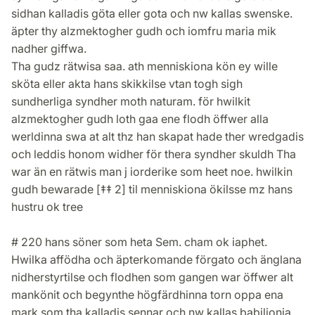
sidhan kalladis göta eller gota och nw kallas swenske.
äpter thy alzmektogher gudh och iomfru maria mik
nadher giffwa.
Tha gudz rätwisa saa. ath menniskiona kön ey wille
sköta eller akta hans skikkilse vtan togh sigh
sundherliga syndher moth naturam. för hwilkit
alzmektogher gudh loth gaa ene flodh öffwer alla
werldinna swa at alt thz han skapat hade ther wredgadis
och leddis honom widher för thera syndher skuldh Tha
war än en rätwis man j iorderike som heet noe. hwilkin
gudh bewarade [‡‡ 2] til menniskiona ökilsse mz hans
hustru ok tree
# 220 hans söner som heta Sem. cham ok iaphet.
Hwilka affödha och äpterkomande förgato och änglana
nidherstyrtilse och flodhen som gangen war öffwer alt
mankönit och begynthe högfärdhinna torn oppa ena
mark som tha kalladis sennar och nw kallas babilionia