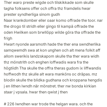
Ther waro preste wigde och tilskikkade som skulle
tagha folksens offer och offra thz framdelis hwar
prester syndherliga sinom gudh
Naar krankdomber eller oaar komo offrade the toor. nar
the drogo til stridh eller gingo til kampä offrade the
oden Hwilken som brwllöpp wilde göra tha offrade the
frigh
Hwart nyonde aarsmoth hade the ther ena swndherlika
samqwemdh swa at kon unghen och alt mena folkit aff
allom swerikis landzskapom skulle tha ther wara widh
thz mönstrith och enghen loffwadis wara fra the
högtiidh Tha skulle the offra theras gudom ix liffwandis
hoffwodh thz skulle alt wara manköns oc dräpas. mz
blodin skulle the blidka gudhana och kroppana hengdis
j en lithen lwndh när mönstret. ther nw bonda kirkian
staar j vpsala. hwar then qwist j then
# 226 lwndhen war trode the helgan wara. och the