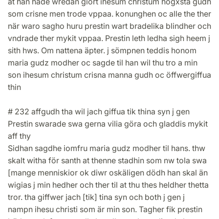
at han hade wredan giort ihesum christum högxsta gudh
som crisne men trode vppaa. konunghen oc alle the ther
när waro sagho huru prestin wart bradelika blindher och
vndrade ther mykit vppaa. Prestin leth ledha sigh heem j
sith hws. Om nattena äpter. j sömpnen teddis honom
maria gudz modher oc sagde til han wil thu tro a min
son ihesum christum crisna manna gudh oc öffwergiffua
thin
# 232 affgudh tha wil jach giffua tik thina syn j gen
Prestin swarade swa gerna vilia göra och gladdis mykit
aff thy
Sidhan sagdhe iomfru maria gudz modher til hans. thw
skalt witha för santh at thenne stadhin som nw tola swa
[mange menniskior ok diwr oskäligen dödh han skal än
wigias j min hedher och ther til at thu thes heldher thetta
tror. tha giffwer jach [tik] tina syn och both j gen j
nampn ihesu christi som är min son. Tagher fik prestin