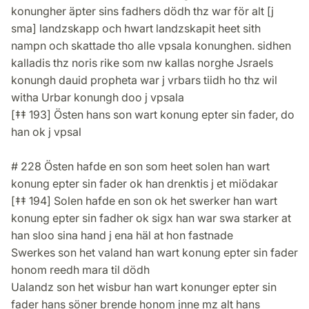
konungher äpter sins fadhers dödh thz war för alt [j
sma] landzskapp och hwart landzskapit heet sith
nampn och skattade tho alle vpsala konunghen. sidhen
kalladis thz noris rike som nw kallas norghe Jsraels
konungh dauid propheta war j vrbars tiidh ho thz wil
witha Urbar konungh doo j vpsala
[‡‡ 193] Östen hans son wart konung epter sin fader, do
han ok j vpsal
# 228 Östen hafde en son som heet solen han wart
konung epter sin fader ok han drenktis j et miödakar
[‡‡ 194] Solen hafde en son ok het swerker han wart
konung epter sin fadher ok sigx han war swa starker at
han sloo sina hand j ena häl at hon fastnade
Swerkes son het valand han wart konung epter sin fader
honom reedh mara til dödh
Ualandz son het wisbur han wart konunger epter sin
fader hans söner brende honom jnne mz alt hans