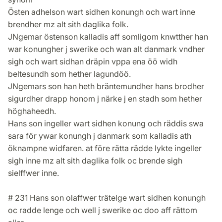
Östen adhelson wart sidhen konungh och wart inne
brendher mz alt sith daglika folk.
JNgemar östenson kalladis aff somligom knwtther han
war konungher j swerike och wan alt danmark vndher
sigh och wart sidhan dräpin vppa ena öö widh
beltesundh som hether lagundöö.
JNgemars son han heth bräntemundher hans brodher
sigurdher drapp honom j närke j en stadh som hether
höghaheedh.
Hans son ingeller wart sidhen konung och räddis swa
sara för ywar konungh j danmark som kalladis ath
öknampne widfaren. at före rätta rädde lykte ingeller
sigh inne mz alt sith daglika folk oc brende sigh
sielffwer inne.
# 231 Hans son olaffwer trätelge wart sidhen konungh
oc radde lenge och well j swerike oc doo aff rättom