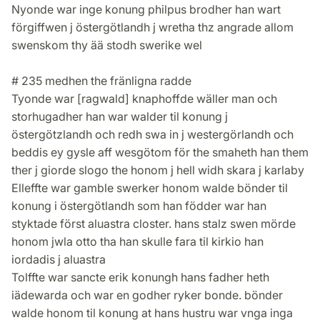
Nyonde war inge konung philpus brodher han wart
förgiffwen j östergötlandh j wretha thz angrade allom
swenskom thy ää stodh swerike wel
# 235 medhen the fränligna radde
Tyonde war [ragwald] knaphoffde wäller man och
storhugadher han war walder til konung j
östergötzlandh och redh swa in j westergörlandh och
beddis ey gysle aff wesgötom för the smaheth han them
ther j giorde slogo the honom j hell widh skara j karlaby
Elleffte war gamble swerker honom walde bönder til
konung i östergötlandh som han födder war han
styktade först aluastra closter. hans stalz swen mörde
honom jwla otto tha han skulle fara til kirkio han
iordadis j aluastra
Tolffte war sancte erik konungh hans fadher heth
iädewarda och war en godher ryker bonde. bönder
walde honom til konung at hans hustru war vnga inga