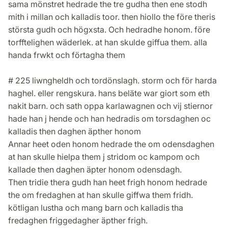
sama mönstret hedrade the tre gudha then ene stodh
mith i millan och kalladis toor. then hiollo the före theris
största gudh och högxsta. Och hedradhe honom. före
torfftelighen wäderlek. at han skulde giffua them. alla
handa frwkt och förtagha them
# 225 liwngheldh och tordönslagh. storm och för harda
haghel. eller rengskura. hans beläte war giort som eth
nakit barn. och sath oppa karlawagnen och vij stiernor
hade han j hende och han hedradis om torsdaghen oc
kalladis then daghen äpther honom
Annar heet oden honom hedrade the om odensdaghen
at han skulle hielpa them j stridom oc kampom och
kallade then daghen äpter honom odensdagh.
Then tridie thera gudh han heet frigh honom hedrade
the om fredaghen at han skulle giffwa them fridh.
kötligan lustha och mang barn och kalladis tha
fredaghen friggedagher äpther frigh.