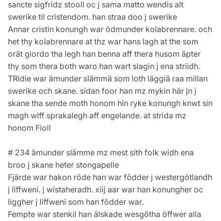
sancte sigfridz stooll oc j sama matto wendis alt
swerike til cristendom. han straa doo j swerike
Annar cristin konungh war ödmunder kolabrennare. och
het thy kolabrennare at thz war hans lagh at the som
orät giordo tha legh han benna aff thera husom äpter
thy som thera both waro han wart slagin j ena striidh.
TRidie war ämunder slämmä som loth läggiä raa millan
swerike och skane. sidan foor han mz mykin här jn j
skane tha sende moth honom hin ryke konungh knwt sin
magh wlff sprakalegh aff engelande. at strida mz
honom Fioll
# 234 ämunder slämme mz mest sith folk widh ena
broo j skane heter stongapelle
Fjärde war hakon röde han war födder j westergötlandh
j liffweni. j wistaheradh. xiij aar war han konungher oc
liggher j liffweni som han födder war.
Fempte war stenkil han älskade wesgötha öffwer alla