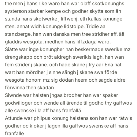
the men j hans rike waro han war olaff skotkonunghs
systerson starker kempe och godher skytta som än
standa hans skotwerke j liffwenj. eth kallas konunge
sten. annat widh konunge lidstolpe. Tridie aa
stanzberge. han wan danska men tree stridher aff. ää
gladdis wesgöta. medhen hans liffzdaga waro.
Siätte war inge konungher han beskermade swerike mz
drengskapp och bröt aldregh swerikis lagh. han wan
fem strider j skane. och hade skane j try aar Ena nat
wart han mördher j sinne sängh j skane swa förde
wesgöta honom mz sig dödan heem och sagde aldre
förwinna then skadan
Siwnde war halsten jngas brodher han war spaker
godwilioger och wende all ärende til godho thy gaffwos
alle swenske illa aff hans franfallä
Attunde war philpus konung halstens son han war rätwis
godher oc kloker j lagen illa gaffwos swenske aff hans
franfalle