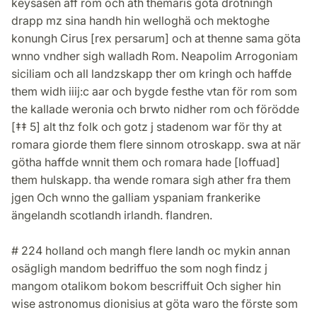
keysasen aff rom och ath themaris göta drötningh
drapp mz sina handh hin welloghä och mektoghe
konungh Cirus [rex persarum] och at thenne sama göta
wnno vndher sigh walladh Rom. Neapolim Arrogoniam
siciliam och all landzskapp ther om kringh och haffde
them widh iiij:c aar och bygde festhe vtan för rom som
the kallade weronia och brwto nidher rom och förödde
[‡‡ 5] alt thz folk och gotz j stadenom war för thy at
romara giorde them flere sinnom otroskapp. swa at när
götha haffde wnnit them och romara hade [loffuad]
them hulskapp. tha wende romara sigh ather fra them
jgen Och wnno the galliam yspaniam frankerike
ängelandh scotlandh irlandh. flandren.
# 224 holland och mangh flere landh oc mykin annan
osägligh mandom bedriffuo the som nogh findz j
mangom otalikom bokom bescriffuit Och sigher hin
wise astronomus dionisius at göta waro the förste som