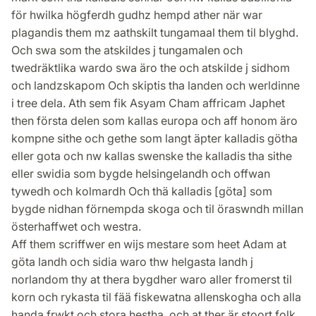
för hwilka högferdh gudhz hempd ather när war
plagandis them mz aathskilt tungamaal them til blyghd.
Och swa som the atskildes j tungamalen och
twedräktlika wardo swa äro the och atskilde j sidhom
och landzskapom Och skiptis tha landen och werldinne
i tree dela. Ath sem fik Asyam Cham affricam Japhet
then första delen som kallas europa och aff honom äro
kompne sithe och gethe som langt äpter kalladis götha
eller gota och nw kallas swenske the kalladis tha sithe
eller swidia som bygde helsingelandh och offwan
tywedh och kolmardh Och thä kalladis [göta] som
bygde nidhan förnempda skoga och til öraswndh millan
österhaffwet och westra.
Aff them scriffwer en wijs mestare som heet Adam at
göta landh och sidia waro thw helgasta landh j
norlandom thy at thera bygdher waro aller fromerst til
korn och rykasta til fää fiskewatna allenskogha och alla
handa frwkt och stora hestha. och at ther är stoort folk