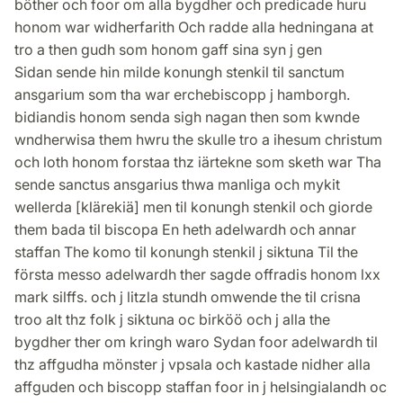
böther och foor om alla bygdher och predicade huru
honom war widherfarith Och radde alla hedningana at
tro a then gudh som honom gaff sina syn j gen
Sidan sende hin milde konungh stenkil til sanctum
ansgarium som tha war erchebiscopp j hamborgh.
bidiandis honom senda sigh nagan then som kwnde
wndherwisa them hwru the skulle tro a ihesum christum
och loth honom forstaa thz iärtekne som sketh war Tha
sende sanctus ansgarius thwa manliga och mykit
wellerda [klärekiä] men til konungh stenkil och giorde
them bada til biscopa En heth adelwardh och annar
staffan The komo til konungh stenkil j siktuna Til the
första messo adelwardh ther sagde offradis honom lxx
mark silffs. och j litzla stundh omwende the til crisna
troo alt thz folk j siktuna oc birköö och j alla the
bygdher ther om kringh waro Sydan foor adelwardh til
thz affgudha mönster j vpsala och kastade nidher alla
affguden och biscopp staffan foor in j helsingialandh oc