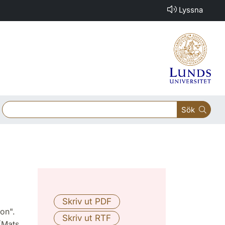
Lyssna
Sök
on".
 (Mats