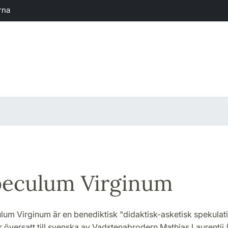
rna
eculum Virginum
um Virginum är en benediktisk "didaktisk-asketisk spekulati
 översatt till svenska av Vadstenabrodern Mathias Laurentii