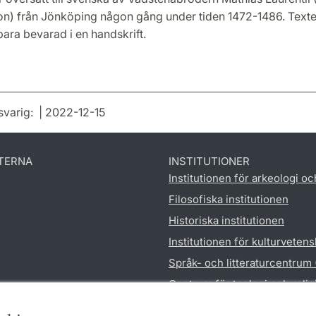
on) från Jönköping någon gång under tiden 1472-1486. Text
bara bevarad i en handskrift.
svarig: | 2022-12-15
TERNA
INSTITUTIONER
Institutionen för arkeologi oc
Filosofiska institutionen
Historiska institutionen
Institutionen för kulturveten
Språk- och litteraturcentrum
Centrum för teologi och reli
Institutionen för utbildnings