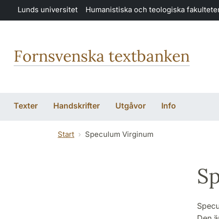
Hoppa till huvudinnehåll
Lunds universitet
Humanistiska och teologiska fakultete
Fornsvenska textbanken
Texter
Handskrifter
Utgåvor
Info
Start
Speculum Virginum
Sp
Specul
Den är