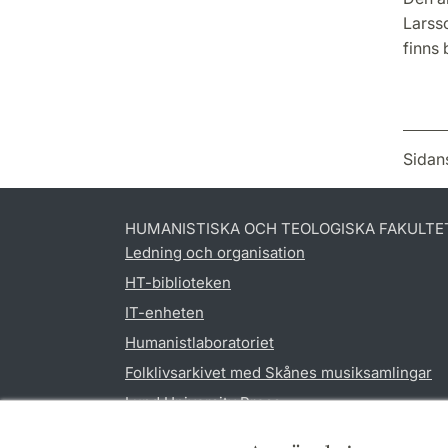
Larss
finns 
Sidan
HUMANISTISKA OCH TEOLOGISKA FAKULTE
Ledning och organisation
HT-biblioteken
IT-enheten
Humanistlaboratoriet
Folklivsarkivet med Skånes musiksamlingar
Lund University Press