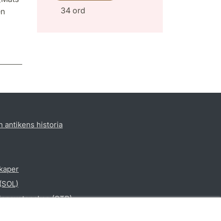
34 ord
en
h antikens historia
skaper
 (SOL)
gionsvetenskap (CTR)
vetenskap