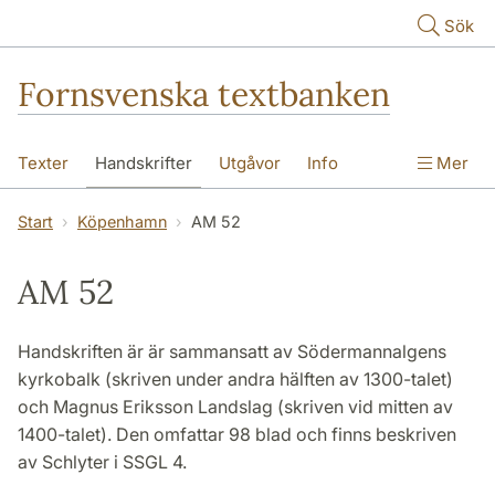
Hoppa till huvudinnehåll
Sök
Fornsvenska textbanken
Texter
Handskrifter
Utgåvor
Info
Mer
Start
Köpenhamn
AM 52
AM 52
Handskriften är är sammansatt av Södermannalgens
kyrkobalk (skriven under andra hälften av 1300-talet)
och Magnus Eriksson Landslag (skriven vid mitten av
1400-talet). Den omfattar 98 blad och finns beskriven
av Schlyter i SSGL 4.