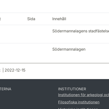
t
Sida
Innehåll
Södermannalagens stadfästels
Södermannalagen
: | 2022-12-15
TERNA
INSTITUTIONER
Institutionen för arkeologi oc
Filosofiska institutionen