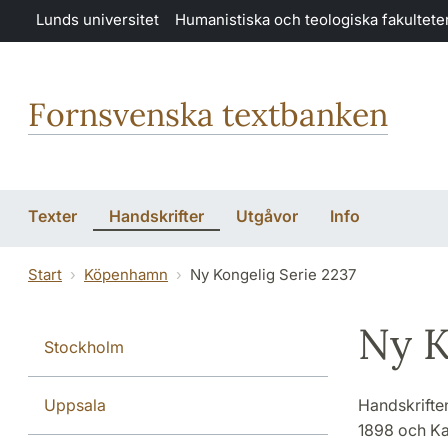
Hoppa till huvudinnehåll
Lunds universitet
Humanistiska och teologiska fakultete
Fornsvenska textbanken
Texter
Handskrifter
Utgåvor
Info
Start
Köpenhamn
Ny Kongelig Serie 2237
Ny K
Stockholm
Uppsala
Handskriften
1898 och Ka