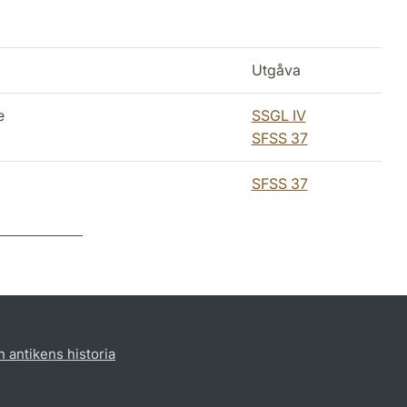
Utgåva
e
SSGL IV
SFSS 37
SFSS 37
h antikens historia