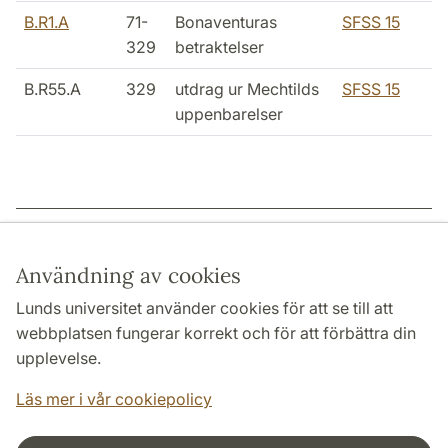
B.R1.A
71-
Bonaventuras
SFSS 15
329
betraktelser
B.R55.A
329
utdrag ur Mechtilds
SFSS 15
uppenbarelser
Sidansvarig: | 2025-03-25
Användning av cookies
Lunds universitet använder cookies för att se till att
webbplatsen fungerar korrekt och för att förbättra din
HUMANISTISKA OCH TEOLOGISKA FAKULTETERNA
upplevelse.
INSTITUTIONER
Läs mer i vår cookiepolicy