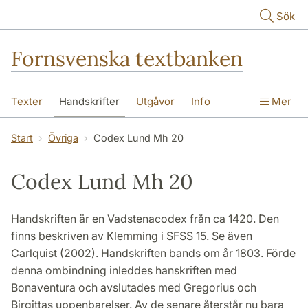
Hoppa till huvudinnehåll
Sök
Fornsvenska textbanken
Texter
Handskrifter
Utgåvor
Info
Mer
Start
Övriga
Codex Lund Mh 20
Codex Lund Mh 20
Handskriften är en Vadstenacodex från ca 1420. Den
finns beskriven av Klemming i SFSS 15. Se även
Carlquist (2002). Handskriften bands om år 1803. Förde
denna ombindning inleddes hanskriften med
Bonaventura och avslutades med Gregorius och
Birgittas uppenbarelser. Av de senare återstår nu bara