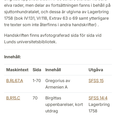
elva rader, men delar av fortsättningen fanns i behåll på
sjuttonhundratalet, och dessa är utgivna av Lagerbring
1758 (bok IV:131, VI:118, Extrav 63 o 69 samt ytterligare
tre texter som inte återfinns i andra handskrifter) .
Handskriften finns avfotograferad sida för sida vid
Lunds universitetsbibliotek.
Innehåll:
Maskintext
Sida
Innehåll
Utgåva
B.RL67.A
1-70
Gregorius av
SFSS 15
Armenien A
B.R15.C
70
Birgittas
SFSS 14:4
uppenbarelser, kort
Lagerbring
utdrag
1758