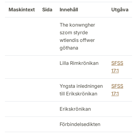
Maskintext
Sida
Innehåll
Utgåva
The konwngher
szom styrde
wtlendis offwer
göthana
Lilla Rimkrönikan
SFSS
17:1
Yngsta inledningen
SFSS
till Erikskrönikan
17:1
Erikskrönikan
Förbindelsedikten