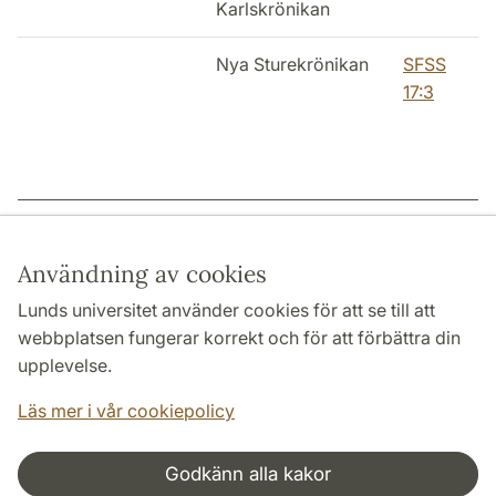
Karlskrönikan
Nya Sturekrönikan
SFSS
17:3
Sidansvarig: | 2022-12-15
Användning av cookies
Lunds universitet använder cookies för att se till att
webbplatsen fungerar korrekt och för att förbättra din
HUMANISTISKA OCH TEOLOGISKA FAKULTETERNA
upplevelse.
INSTITUTIONER
Läs mer i vår cookiepolicy
Godkänn alla kakor