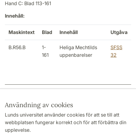
Hand C: Blad 113-161
Innehåll:
Maskintext
Blad
Innehåll
Utgåva
B.R56.B
1-
Heliga Mechtilds
SFSS
161
uppenbarelser
32
Sidansvarig: | 2022-12-15
Användning av cookies
Lunds universitet använder cookies för att se till att
webbplatsen fungerar korrekt och för att förbättra din
HUMANISTISKA OCH TEOLOGISKA FAKULTETERNA
upplevelse.