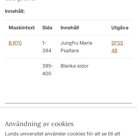
Innehåll:
Maskintext
Sida
Innehåll
Utgåva
B.R70
1-
Jungfru Marie
SFSS
394
Psaltare
48
395-
Blanka sidor
400
Sidansvarig: | 2022-12-15
Användning av cookies
Lunds universitet använder cookies för att se till att