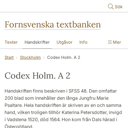
Hoppa till huvudinnehåll
Sök
Fornsvenska textbanken
Texter
Handskrifter
Utgåvor
Info
Mer
Start
Stockholm
Codex Holm. A 2
Codex Holm. A 2
Handskriften finns beskriven i SFSS 48. Den omfattar
200 blad som innehåller den långa Jungfru Marie
Psaltare. Hela handskriften är skriven av en och samma
hand, vilken troligen tillhör Katerina Petersdotter, invigd
i Vadstena 1520, död 1564. Hon kom från Dals härad i
Östergötland.