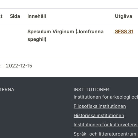
t
Sida
Innehåll
Utgåva
Speculum Virginum (Jomfrunna
SFSS 31
speghil)
: | 2022-12-15
TERNA
INSTITUTIONER
Institutionen för arkeologi oc
Filosofiska institutionen
Historiska institutionen
Institutionen för kulturveten
Språk- och litteraturcentrum