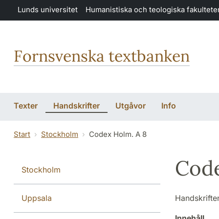
Hoppa till huvudinnehåll
Lunds universitet
Humanistiska och teologiska fakultete
Fornsvenska textbanken
Texter
Handskrifter
Utgåvor
Info
Start
Stockholm
Codex Holm. A 8
Code
Stockholm
Uppsala
Handskrifte
Innehåll