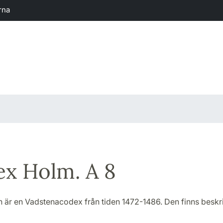
rna
x Holm. A 8
n är en Vadstenacodex från tiden 1472-1486. Den finns beskri