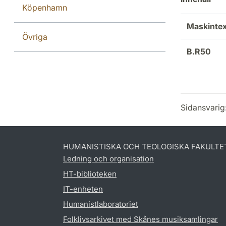
Köpenhamn
Maskintex
Övriga
B.R50
Sidansvarig
HUMANISTISKA OCH TEOLOGISKA FAKULTE
Ledning och organisation
HT-biblioteken
IT-enheten
Humanistlaboratoriet
Folklivsarkivet med Skånes musiksamlingar