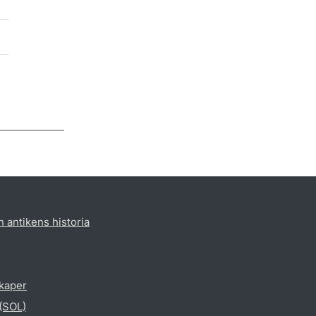
h antikens historia
skaper
 (SOL)