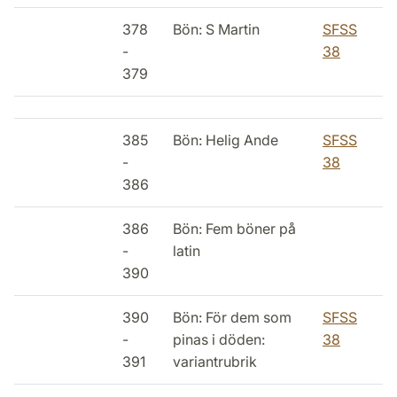
378
Bön: S Martin
SFSS
-
38
379
385
Bön: Helig Ande
SFSS
-
38
386
386
Bön: Fem böner på
-
latin
390
390
Bön: För dem som
SFSS
-
pinas i döden:
38
391
variantrubrik