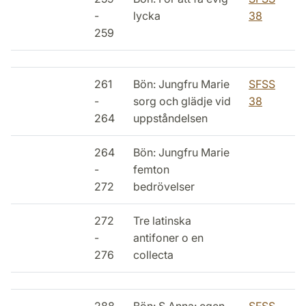
-
lycka
38
259
261
Bön: Jungfru Marie
SFSS
-
sorg och glädje vid
38
264
uppståndelsen
264
Bön: Jungfru Marie
-
femton
272
bedrövelser
272
Tre latinska
-
antifoner o en
276
collecta