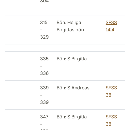
304
315
Bön: Heliga
SFSS
-
Birgittas bön
14:4
329
335
Bön: S Birgitta
-
336
339
Bön: S Andreas
SFSS
-
38
339
347
Bön: S Birgitta
SFSS
-
38