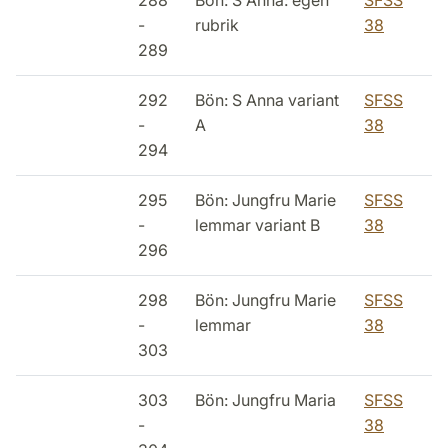
288
Bön: S Anna: egen
SFSS
-
rubrik
38
289
292
Bön: S Anna variant
SFSS
-
A
38
294
295
Bön: Jungfru Marie
SFSS
-
lemmar variant B
38
296
298
Bön: Jungfru Marie
SFSS
-
lemmar
38
303
303
Bön: Jungfru Maria
SFSS
-
38