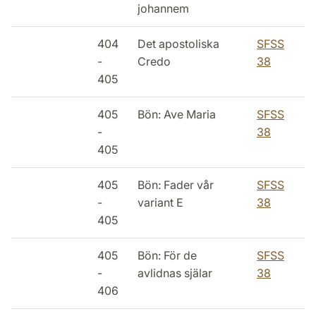
johannem
404
Det apostoliska
SFSS
-
Credo
38
405
405
Bön: Ave Maria
SFSS
-
38
405
405
Bön: Fader vår
SFSS
-
variant E
38
405
405
Bön: För de
SFSS
-
avlidnas själar
38
406