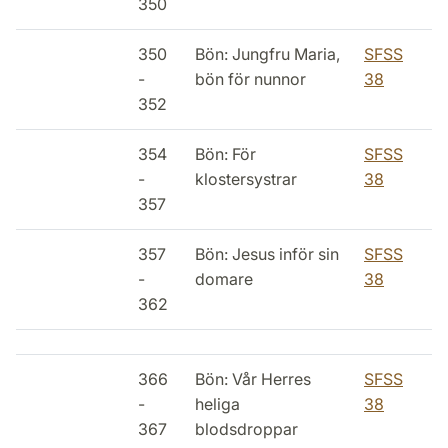
350
350
Bön: Jungfru Maria,
SFSS
-
bön för nunnor
38
352
354
Bön: För
SFSS
-
klostersystrar
38
357
357
Bön: Jesus inför sin
SFSS
-
domare
38
362
366
Bön: Vår Herres
SFSS
-
heliga
38
367
blodsdroppar