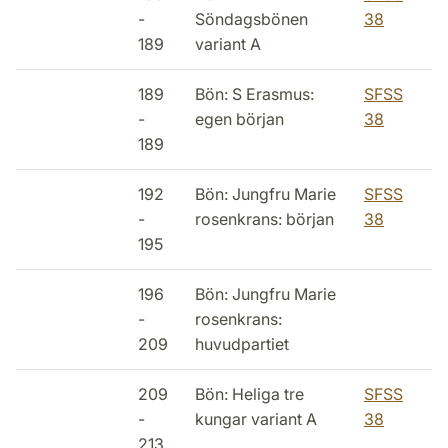
-
Söndagsbönen
38
189
variant A
189
Bön: S Erasmus:
SFSS
-
egen början
38
189
192
Bön: Jungfru Marie
SFSS
-
rosenkrans: början
38
195
196
Bön: Jungfru Marie
-
rosenkrans:
209
huvudpartiet
209
Bön: Heliga tre
SFSS
-
kungar variant A
38
213