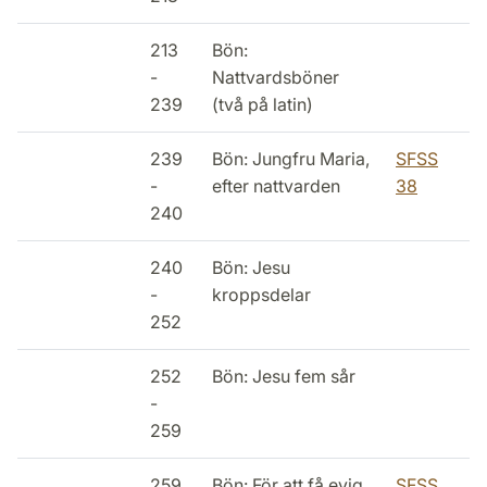
213
Bön:
-
Nattvardsböner
239
(två på latin)
239
Bön: Jungfru Maria,
SFSS
-
efter nattvarden
38
240
240
Bön: Jesu
-
kroppsdelar
252
252
Bön: Jesu fem sår
-
259
259
Bön: För att få evig
SFSS