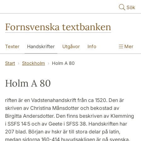
Hoppa till huvudinnehåll
Sök
Fornsvenska textbanken
Texter
Handskrifter
Utgåvor
Info
Mer
Start
Stockholm
Holm A 80
Holm A 80
riften är en Vadstenahandskrift från ca 1520. Den är
skriven av Christina Månsdotter och bekostad av
Birgitta Andersdotter. Den finns beskriven av Klemming
i SSFS 14:5 och av Geete i SFSS 38. Handskriften har
207 blad. Början av hskr är till stora delar på latin,
medan sidorna 160-414 huvudsakligen är på svenska.