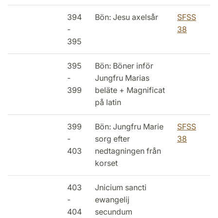
394
Bön: Jesu axelsår
SFSS
-
38
395
395
Bön: Böner inför
-
Jungfru Marias
399
beläte + Magnificat
på latin
399
Bön: Jungfru Marie
SFSS
-
sorg efter
38
403
nedtagningen från
korset
403
Jnicium sancti
-
ewangelij
404
secundum