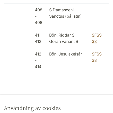
408
S Damasceni
-
Sanctus (på latin)
408
411 -
Bön: Riddar S
SFSS
412
Göran variant B
38
412
Bön: Jesu axelsår
SFSS
-
38
414
Sidansvarig: | 2022-12-15
Användning av cookies