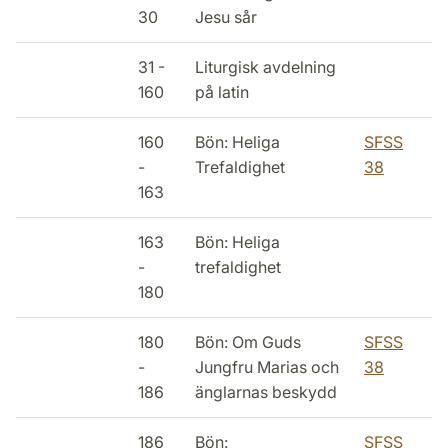
30
Jesu sår
31 -
Liturgisk avdelning
160
på latin
160
Bön: Heliga
SFSS
-
Trefaldighet
38
163
163
Bön: Heliga
-
trefaldighet
180
180
Bön: Om Guds
SFSS
-
Jungfru Marias och
38
186
änglarnas beskydd
186
Bön:
SFSS