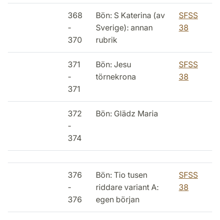
368
Bön: S Katerina (av
SFSS
-
Sverige): annan
38
370
rubrik
371
Bön: Jesu
SFSS
-
törnekrona
38
371
372
Bön: Glädz Maria
-
374
376
Bön: Tio tusen
SFSS
-
riddare variant A:
38
376
egen början