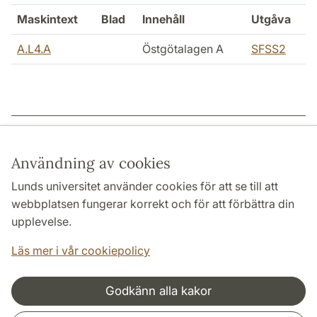
Maskintext
Blad
Innehåll
Utgåva
A.L4.A
Östgötalagen A
SFSS2
Sidansvarig: | 2024-12-18
Användning av cookies
Lunds universitet använder cookies för att se till att
webbplatsen fungerar korrekt och för att förbättra din
HUMANISTISKA OCH TEOLOGISKA FAKULTETERNA
upplevelse.
INSTITUTIONER
Läs mer i vår cookiepolicy
Godkänn alla kakor
Samarbeten och nätverk