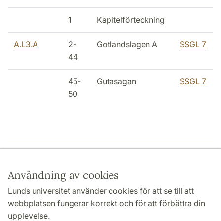
1
Kapitelförteckning
A.L3.A
2-
Gotlandslagen A
SSGL 7
44
45-
Gutasagan
SSGL 7
50
Sidansvarig: | 2022-12-15
Användning av cookies
Lunds universitet använder cookies för att se till att
webbplatsen fungerar korrekt och för att förbättra din
HUMANISTISKA OCH TEOLOGISKA FAKULTETERNA
upplevelse.