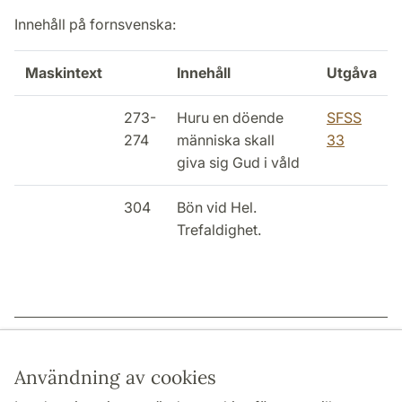
Innehåll på fornsvenska:
Maskintext
Innehåll
Utgåva
273-
Huru en döende
SFSS
274
människa skall
33
giva sig Gud i våld
304
Bön vid Hel.
Trefaldighet.
Sidansvarig: | 2022-12-15
Användning av cookies