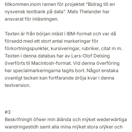
tillkommen.inom ramen för projektet "Bidrag till en
nysvensk textbank på data". Mats Thelander har
ansvarat för inläsningen.
Texten är från början inläst i IBM-format och var då
försedd med ett stort antal markeringar för
förkortningspunkter, kursiveringar, rubriker, citat m m.
Texten i denna databas har av Lars-Olof Delsing
överförts til Macintosh-format. Vid denna överföring
har specialmarkeringarna tagits bort. Något enstaka
ovanligt tecken kan fortfarande dröja kvar i denna
textversion.
#3
Beskrifningh öfwer min älända och mÿket wederwärtiga
wandringestidh samt alla mina mÿket stora olÿker och