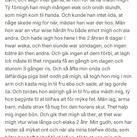
Tÿ förtogh han migh mången elak och ondh stundh,
som migh kom til handa. Och kunde han intet lida, at
någe skede mig for när, mädan han war der hos. Män
hon war en vtur wise hårdh fru både emot migh och ala
andra. Och hade iagh hos hene i the 2 åhran 6 dagar i
hwar weka, och then siunde war söndagen, och ingen
bätre än then andra. Och gik ingen af dem förbi, at iagh
ick måste til thet ringasta få en gångh om dagen och
stunom 3 gånger ris. Och så åfta min onda och
lätfärdiga piga blef ondh på migh, så togh hon mig i min
arm och kasta mig in til fru eba och sade, at iag gorde
ila. Och tordes hon aldrigh gå in til fru eba mädh mig, tÿ
hon begÿnte til at blifwa alt för mÿke fet. Män iag, arma
barn, måste strax få hug for den horans skul. Thet halp
mig ingen bön. Och gik thet migh så ther, at thet war
migh vtur wise långa och elaka 2 åhr. Min gudh, som har
vnder så mÿket ont och när ala mina blefwe döda, som