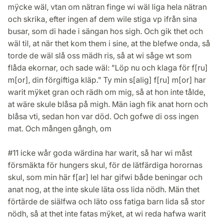
mÿcke wäl, vtan om nätran finge wi wäl liga hela nätran
och skrika, efter ingen af dem wile stiga vp ifrån sina
busar, som di hade i sängan hos sigh. Och gik thet och
wäl til, at när thet kom them i sine, at the blefwe onda, så
torde de wäl slå oss mädh ris, så at wi såge wt som
flåda ekornar, och sade wäl: "Löp nu och klaga för f[ru]
m[or], din förgiftiga kläp." Ty min s[alig] f[ru] m[or] har
warit mÿket gran och rädh om mig, så at hon inte tålde,
at wäre skule blåsa på migh. Män iagh fik anat horn och
blåsa vti, sedan hon var död. Och gofwe di oss ingen
mat. Och mången gångh, om
#11 icke wår goda wärdina har warit, så har wi måst
försmäkta för hungers skul, för de lätfärdiga horornas
skul, som min här f[ar] lel har gifwi både beningar och
anat nog, at the inte skule läta oss lida nödh. Män thet
förtärde de siälfwa och läto oss fatiga barn lida så stor
nödh, så at thet inte fatas mÿket, at wi reda hafwa warit