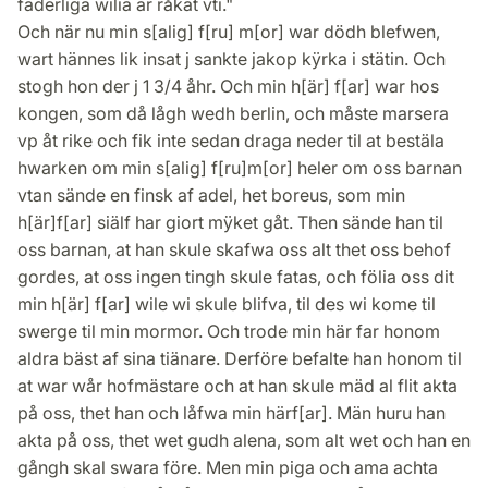
faderliga wilia är råkat vti."
Och när nu min s[alig] f[ru] m[or] war dödh blefwen,
wart hännes lik insat j sankte jakop kÿrka i stätin. Och
stogh hon der j 1 3/4 åhr. Och min h[är] f[ar] war hos
kongen, som då lågh wedh berlin, och måste marsera
vp åt rike och fik inte sedan draga neder til at bestäla
hwarken om min s[alig] f[ru]m[or] heler om oss barnan
vtan sände en finsk af adel, het boreus, som min
h[är]f[ar] siälf har giort mÿket gåt. Then sände han til
oss barnan, at han skule skafwa oss alt thet oss behof
gordes, at oss ingen tingh skule fatas, och fölia oss dit
min h[är] f[ar] wile wi skule blifva, til des wi kome til
swerge til min mormor. Och trode min här far honom
aldra bäst af sina tiänare. Derföre befalte han honom til
at war wår hofmästare och at han skule mäd al flit akta
på oss, thet han och låfwa min härf[ar]. Män huru han
akta på oss, thet wet gudh alena, som alt wet och han en
gångh skal swara före. Men min piga och ama achta