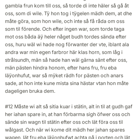
gambla frun kom till oss, så torde di inte häler så gå åt
oss, som di wile. Tÿ hon tog i tÿgelen mädh dem, at dhe
måte göra, som hon wile, och inte så få råda om oss
som til förende. Och efter ingen war, som torde taga
mot oss båda äÿ heler någet budh tordes sända efter
oss, huru wäl wi hade nog förwanter der vte, iblant ala
andra war min egen farbror här klas horn, som låg i
strålsundh, män så hade han wäl gärna sänt efter oss,
män pästen hindra honom, efter hans fru, fru eba
läÿonhufut, war så mÿket rädh for pästen och anars
sade, at hon inte kune mista sina hästar vtan hon måte
dageligen bruka dem.
#12 Måste wi alt så sitia kuar i stätin, alt in til at gudh gaf
her iahan spare in, at han förbarma sigh öfwer oss och
sände sin wagn til stätin efter oss och lät föra oss til
wålgast. Och när wi kome dit mädh her jahan spares
wagen, lät fru eba läÿonhufwt achta på i porten och lät