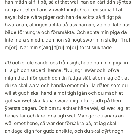
han mädh al flit på, så at thet wäl inan en kårt tidh sÿntes
rät grant efter hans vpwaktningh. Och i en suma til at
säÿa: både wåra piger och han de ackta så flitigt på
hwaranan, at ingen achta på oss barnan, vtan di läte oss
både förhungra och försmäkta. Och achta min piga då
inte mera sin edh, den hon så högt swor min s[alig] f[ru]
m[or]. När min s[alig] f[ru] m[or] först siuknade
#9 och skule sända oss från sigh, hade hon min piga in
til sigh och sade til henne: "Nu jngri swär och lofwa
migh thet inför gudh och tin fatiga siäl, at om iag dör, at
du så skal wara och handla emot min lila dåter, som du
wil at gudh skal handla mot tigh igän och du mädh et
got samwet skal kuna swara mig inför gudh på then
ÿtersta dagen. Och om tu achtar häne wäl, så wet iag, at
henes far och läre löna tigh wäl. Män gör du anars än
wäl emot hene, så war der försäkra på, at iag skal
anklaga digh för gudz ansikte, och du skal dÿrt nogh