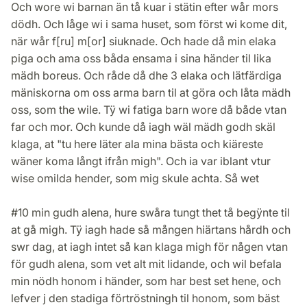
Och wore wi barnan än tå kuar i stätin efter wår mors
dödh. Och låge wi i sama huset, som först wi kome dit,
när wår f[ru] m[or] siuknade. Och hade då min elaka
piga och ama oss båda ensama i sina händer til lika
mädh boreus. Och råde då dhe 3 elaka och lätfärdiga
mäniskorna om oss arma barn til at göra och låta mädh
oss, som the wile. Tÿ wi fatiga barn wore då både vtan
far och mor. Och kunde då iagh wäl mädh godh skäl
klaga, at "tu here läter ala mina bästa och kiäreste
wäner koma långt ifrån migh". Och ia var iblant vtur
wise omilda hender, som mig skule achta. Så wet
#10 min gudh alena, hure swåra tungt thet tå begÿnte til
at gå migh. Tÿ iagh hade så mången hiärtans hårdh och
swr dag, at iagh intet så kan klaga migh för någen vtan
för gudh alena, som vet alt mit lidande, och wil befala
min nödh honom i händer, som har best set hene, och
lefver j den stadiga förtröstningh til honom, som bäst