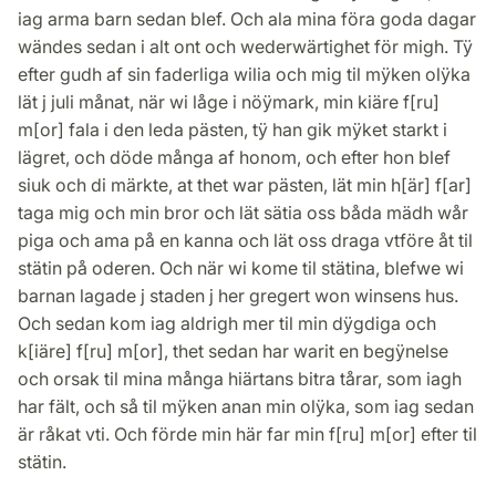
iag arma barn sedan blef. Och ala mina föra goda dagar
wändes sedan i alt ont och wederwärtighet för migh. Tÿ
efter gudh af sin faderliga wilia och mig til mÿken olÿka
lät j juli månat, när wi låge i nöÿmark, min kiäre f[ru]
m[or] fala i den leda pästen, tÿ han gik mÿket starkt i
lägret, och döde många af honom, och efter hon blef
siuk och di märkte, at thet war pästen, lät min h[är] f[ar]
taga mig och min bror och lät sätia oss båda mädh wår
piga och ama på en kanna och lät oss draga vtföre åt til
stätin på oderen. Och när wi kome til stätina, blefwe wi
barnan lagade j staden j her gregert won winsens hus.
Och sedan kom iag aldrigh mer til min dÿgdiga och
k[iäre] f[ru] m[or], thet sedan har warit en begÿnelse
och orsak til mina många hiärtans bitra tårar, som iagh
har fält, och så til mÿken anan min olÿka, som iag sedan
är råkat vti. Och förde min här far min f[ru] m[or] efter til
stätin.