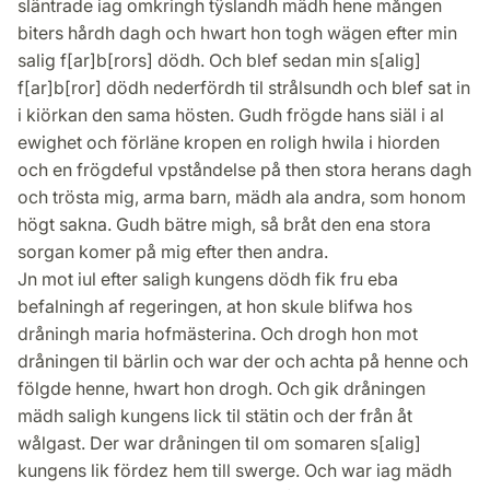
släntrade iag omkringh tÿslandh mädh hene mången
biters hårdh dagh och hwart hon togh wägen efter min
salig f[ar]b[rors] dödh. Och blef sedan min s[alig]
f[ar]b[ror] dödh nederfördh til strålsundh och blef sat in
i kiörkan den sama hösten. Gudh frögde hans siäl i al
ewighet och förläne kropen en roligh hwila i hiorden
och en frögdeful vpståndelse på then stora herans dagh
och trösta mig, arma barn, mädh ala andra, som honom
högt sakna. Gudh bätre migh, så bråt den ena stora
sorgan komer på mig efter then andra.
Jn mot iul efter saligh kungens dödh fik fru eba
befalningh af regeringen, at hon skule blifwa hos
dråningh maria hofmästerina. Och drogh hon mot
dråningen til bärlin och war der och achta på henne och
fölgde henne, hwart hon drogh. Och gik dråningen
mädh saligh kungens lick til stätin och der från åt
wålgast. Der war dråningen til om somaren s[alig]
kungens lik fördez hem till swerge. Och war iag mädh