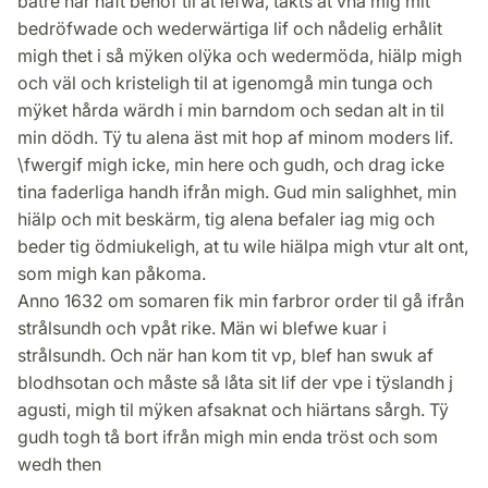
bätre har haft behof til at lefwa, täkts at vna mig mit
bedröfwade och wederwärtiga lif och nådelig erhålit
migh thet i så mÿken olÿka och wedermöda, hiälp migh
och väl och kristeligh til at igenomgå min tunga och
mÿket hårda wärdh i min barndom och sedan alt in til
min dödh. Tÿ tu alena äst mit hop af minom moders lif.
\fwergif migh icke, min here och gudh, och drag icke
tina faderliga handh ifrån migh. Gud min salighhet, min
hiälp och mit beskärm, tig alena befaler iag mig och
beder tig ödmiukeligh, at tu wile hiälpa migh vtur alt ont,
som migh kan påkoma.
Anno 1632 om somaren fik min farbror order til gå ifrån
strålsundh och vpåt rike. Män wi blefwe kuar i
strålsundh. Och när han kom tit vp, blef han swuk af
blodhsotan och måste så låta sit lif der vpe i tÿslandh j
agusti, migh til mÿken afsaknat och hiärtans sårgh. Tÿ
gudh togh tå bort ifrån migh min enda tröst och som
wedh then