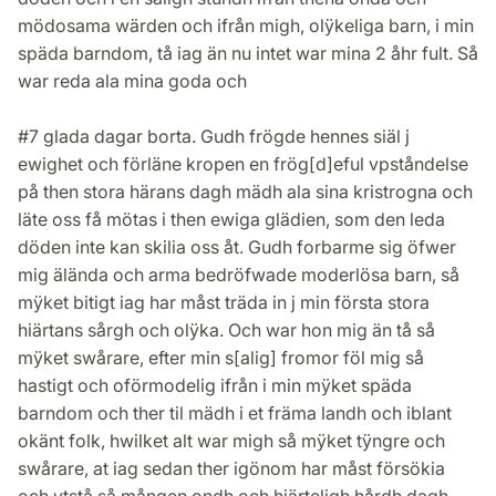
mödosama wärden och ifrån migh, olÿkeliga barn, i min
späda barndom, tå iag än nu intet war mina 2 åhr fult. Så
war reda ala mina goda och
#7 glada dagar borta. Gudh frögde hennes siäl j
ewighet och förläne kropen en frög[d]eful vpståndelse
på then stora härans dagh mädh ala sina kristrogna och
läte oss få mötas i then ewiga glädien, som den leda
döden inte kan skilia oss åt. Gudh forbarme sig öfwer
mig älända och arma bedröfwade moderlösa barn, så
mÿket bitigt iag har måst träda in j min första stora
hiärtans sårgh och olÿka. Och war hon mig än tå så
mÿket swårare, efter min s[alig] fromor föl mig så
hastigt och oförmodelig ifrån i min mÿket späda
barndom och ther til mädh i et främa landh och iblant
okänt folk, hwilket alt war migh så mÿket tÿngre och
swårare, at iag sedan ther igönom har måst försökia