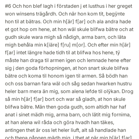
#6 Och hon blef lagh i förstaden j et lusthus i her greget
won winsens trägårdh. Och när hon kom tit, begÿnte
hon til at bätras. Och min h[är] f[ar] och ala andra hade
et got hop om hene, at hon wäl skule blifwa bätre och at
gudh skule wara migh så nådigh, arma barn, och läta
migh behåla min k[iäre] f[ru] m[or]. Och efter min h[är]
f[ar] intet längre hade tidh til at blifwa hos hene, tÿ
måste han draga til armen igen och lemnade hene efter
sig j den goda förhopningen, at hon snart skule blifwa
bätre och koma til honom igen til armen. Så bödh han
och oss barnan fara wäl och såg sedan hwarken hustru
heler barn mera än mig, som alena lefde til olÿkan. Drog
så min h[är] f[ar] bort och war så gladh, at hon skule
blifwa bätre. Män then goda gudh, som altidh har haf
anat i sinet mädh mig, arma barn, och lätit mig fornima,
at han alena wil råda och göra hvadh han täkes,
antingen thet är oss let heler liuft, alt så handlade han
och thena gången mädh mig, i thet at när min h[är] f[ar]