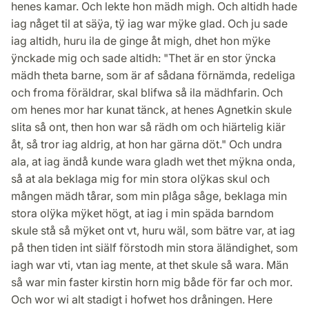
henes kamar. Och lekte hon mädh migh. Och altidh hade
iag någet til at säÿa, tÿ iag war mÿke glad. Och ju sade
iag altidh, huru ila de ginge åt migh, dhet hon mÿke
ÿnckade mig och sade altidh: "Thet är en stor ÿncka
mädh theta barne, som är af sådana förnämda, redeliga
och froma föräldrar, skal blifwa så ila mädhfarin. Och
om henes mor har kunat tänck, at henes Agnetkin skule
slita så ont, then hon war så rädh om och hiärtelig kiär
åt, så tror iag aldrig, at hon har gärna döt." Och undra
ala, at iag ändå kunde wara gladh wet thet mÿkna onda,
så at ala beklaga mig for min stora olÿkas skul och
mången mädh tårar, som min plåga såge, beklaga min
stora olÿka mÿket högt, at iag i min späda barndom
skule stå så mÿket ont vt, huru wäl, som bätre var, at iag
på then tiden int siälf förstodh min stora äländighet, som
iagh war vti, vtan iag mente, at thet skule så wara. Män
så war min faster kirstin horn mig både för far och mor.
Och wor wi alt stadigt i hofwet hos dråningen. Here