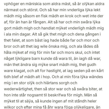
vphöger en mäniskia som aldra mäst, så är olÿkan aldra
närmast och störst. Och så har min vnderliga lÿka lekt
mädh mig såsom en fisk mädh en krok och wet inte der
af, för än han är fången. Alt så har och min swåra lÿka
gort mädh migh och handlat mÿket vnderligh mädh mig
i ala min dagar. Alt så gik thet migh och dena gången i
thet falet, at som bäst iag hade både far och mor och
bror och alt thet iag wile önska mig, och ala lådes då
håla mÿket af mig för min far och mors skul, och intet
någet lÿkligare barn kunde då wara til, än iagh då war,
män thet ändra sig mÿke snart mädh mig, thet gudh
ware klagat, och alt for hastight, at iag seden på en kårt
tidh blef af mädh alt i hop. Och al min föra lÿka wändes
mig i en stor olÿk och hiärtans sorgh och
wederwärtighet, then så stor war och så swåra biter, at
hon inte står nogsamt til beskrifwa för migh. Män så
mÿket til at säÿa, så kunde ingen af mit ståndh heler
wilkor och efter mina få åhr wara föga olÿkeligare, än