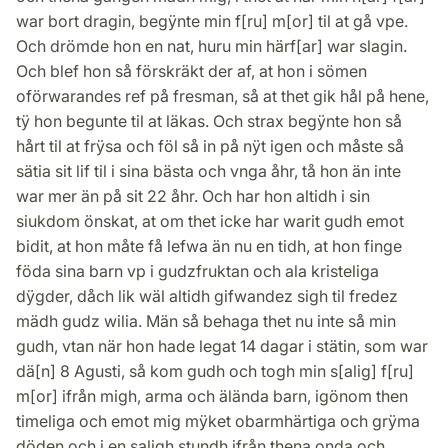
war bort dragin, begÿnte min f[ru] m[or] til at gå vpe.
Och drömde hon en nat, huru min härf[ar] war slagin.
Och blef hon så förskräkt der af, at hon i sömen
oförwarandes ref på fresman, så at thet gik hål på hene,
tÿ hon begunte til at läkas. Och strax begÿnte hon så
hårt til at frÿsa och föl så in på nÿt igen och måste så
sätia sit lif til i sina bästa och vnga åhr, tå hon än inte
war mer än på sit 22 åhr. Och har hon altidh i sin
siukdom önskat, at om thet icke har warit gudh emot
bidit, at hon måte få lefwa än nu en tidh, at hon finge
föda sina barn vp i gudzfruktan och ala kristeliga
dÿgder, dåch lik wäl altidh gifwandez sigh til fredez
mädh gudz wilia. Män så behaga thet nu inte så min
gudh, vtan när hon hade legat 14 dagar i stätin, som war
dä[n] 8 Agusti, så kom gudh och togh min s[alig] f[ru]
m[or] ifrån migh, arma och älända barn, igönom then
timeliga och emot mig mÿket obarmhärtiga och grÿma
döden och i en saligh stundh ifrån thena onda och