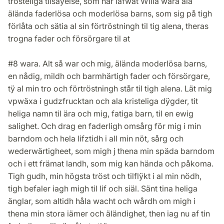
trösteliga tilsäÿelse, som har låfwat Wilia wara ala
älända faderlösa och moderlösa barns, som sig på tigh
förlåta och sätia al sin förtröstningh til tig alena, theras
trogna fader och försörgare til at
#8 wara. Alt så war och mig, älända moderlösa barns,
en nådig, mildh och barmhärtigh fader och försörgare,
tÿ al min tro och förtröstningh står til tigh alena. Lät mig
vpwäxa i gudzfrucktan och ala kristeliga dÿgder, tit
heliga namn til ära och mig, fatiga barn, til en ewig
salighet. Och drag en faderligh omsårg för mig i min
barndom och hela lifztidh i all min nöt, sårg och
wederwärtigheet, som migh j thena min späda barndom
och i ett främat landh, som mig kan hända och påkoma.
Tigh gudh, min högsta tröst och tilflÿkt i al min nödh,
tigh befaler iagh migh til lif och siäl. Sänt tina heliga
änglar, som altidh håla wacht och wårdh om migh i
thena min stora iämer och äländighet, then iag nu af tin