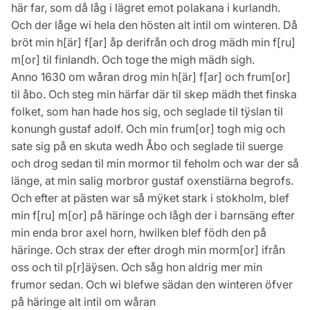
här far, som då låg i lägret emot polakana i kurlandh.
Och der låge wi hela den hösten alt intil om winteren. Då
bröt min h[är] f[ar] åp derifrån och drog mädh min f[ru]
m[or] til finlandh. Och toge the migh mädh sigh.
Anno 1630 om wåran drog min h[är] f[ar] och frum[or]
til åbo. Och steg min härfar där til skep mädh thet finska
folket, som han hade hos sig, och seglade til tÿslan til
konungh gustaf adolf. Och min frum[or] togh mig och
sate sig på en skuta wedh Åbo och seglade til suerge
och drog sedan til min mormor til feholm och war der så
länge, at min salig morbror gustaf oxenstiärna begrofs.
Och efter at pästen war så mÿket stark i stokholm, blef
min f[ru] m[or] på häringe och lågh der i barnsäng efter
min enda bror axel horn, hwilken blef födh den på
häringe. Och strax der efter drogh min morm[or] ifrån
oss och til p[r]äÿsen. Och såg hon aldrig mer min
frumor sedan. Och wi blefwe sädan den winteren öfver
på häringe alt intil om wåran