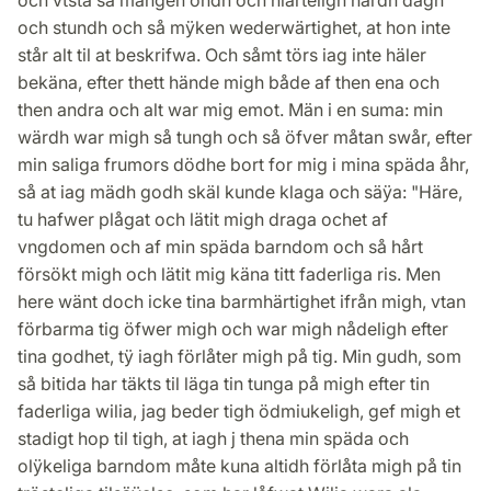
och vtstå så mången ondh och hiärteligh hårdh dagh
och stundh och så mÿken wederwärtighet, at hon inte
står alt til at beskrifwa. Och såmt törs iag inte häler
bekäna, efter thett hände migh både af then ena och
then andra och alt war mig emot. Män i en suma: min
wärdh war migh så tungh och så öfver måtan swår, efter
min saliga frumors dödhe bort for mig i mina späda åhr,
så at iag mädh godh skäl kunde klaga och säÿa: "Häre,
tu hafwer plågat och lätit migh draga ochet af
vngdomen och af min späda barndom och så hårt
försökt migh och lätit mig käna titt faderliga ris. Men
here wänt doch icke tina barmhärtighet ifrån migh, vtan
förbarma tig öfwer migh och war migh nådeligh efter
tina godhet, tÿ iagh förlåter migh på tig. Min gudh, som
så bitida har täkts til läga tin tunga på migh efter tin
faderliga wilia, jag beder tigh ödmiukeligh, gef migh et
stadigt hop til tigh, at iagh j thena min späda och
olÿkeliga barndom måte kuna altidh förlåta migh på tin