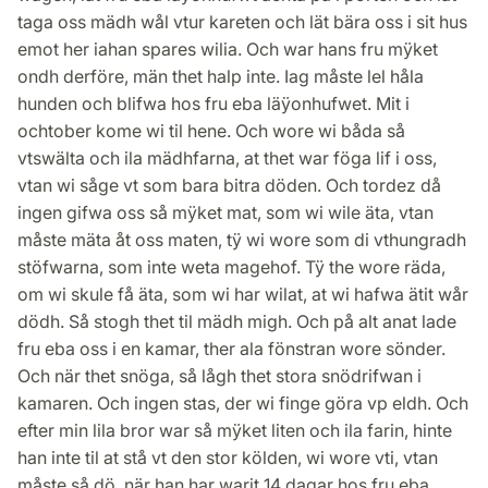
taga oss mädh wål vtur kareten och lät bära oss i sit hus
emot her iahan spares wilia. Och war hans fru mÿket
ondh derföre, män thet halp inte. Iag måste lel håla
hunden och blifwa hos fru eba läÿonhufwet. Mit i
ochtober kome wi til hene. Och wore wi båda så
vtswälta och ila mädhfarna, at thet war föga lif i oss,
vtan wi såge vt som bara bitra döden. Och tordez då
ingen gifwa oss så mÿket mat, som wi wile äta, vtan
måste mäta åt oss maten, tÿ wi wore som di vthungradh
stöfwarna, som inte weta magehof. Tÿ the wore räda,
om wi skule få äta, som wi har wilat, at wi hafwa ätit wår
dödh. Så stogh thet til mädh migh. Och på alt anat lade
fru eba oss i en kamar, ther ala fönstran wore sönder.
Och när thet snöga, så lågh thet stora snödrifwan i
kamaren. Och ingen stas, der wi finge göra vp eldh. Och
efter min lila bror war så mÿket liten och ila farin, hinte
han inte til at stå vt den stor kölden, wi wore vti, vtan
måste så dö, när han har warit 14 dagar hos fru eba.