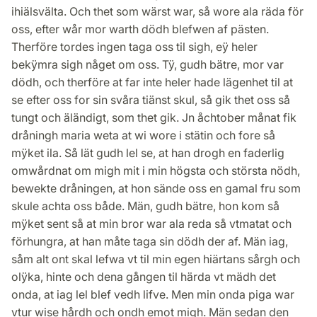
ihiälsvälta. Och thet som wärst war, så wore ala räda för
oss, efter wår mor warth dödh blefwen af pästen.
Therföre tordes ingen taga oss til sigh, eÿ heler
bekÿmra sigh någet om oss. Tÿ, gudh bätre, mor var
dödh, och therföre at far inte heler hade lägenhet til at
se efter oss for sin svåra tiänst skul, så gik thet oss så
tungt och äländigt, som thet gik. Jn åchtober månat fik
dråningh maria weta at wi wore i stätin och fore så
mÿket ila. Så lät gudh lel se, at han drogh en faderlig
omwårdnat om migh mit i min högsta och största nödh,
bewekte dråningen, at hon sände oss en gamal fru som
skule achta oss både. Män, gudh bätre, hon kom så
mÿket sent så at min bror war ala reda så vtmatat och
förhungra, at han måte taga sin dödh der af. Män iag,
såm alt ont skal lefwa vt til min egen hiärtans sårgh och
olÿka, hinte och dena gången til härda vt mädh det
onda, at iag lel blef vedh lifve. Men min onda piga war
vtur wise hårdh och ondh emot migh. Män sedan den