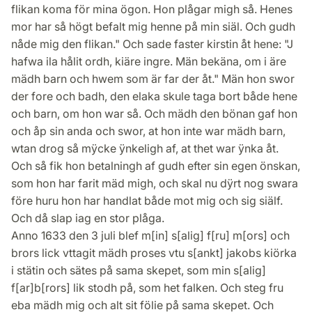
flikan koma för mina ögon. Hon plågar migh så. Henes
mor har så högt befalt mig henne på min siäl. Och gudh
nåde mig den flikan." Och sade faster kirstin åt hene: "J
hafwa ila hålit ordh, kiäre ingre. Män bekäna, om i äre
mädh barn och hwem som är far der åt." Män hon swor
der fore och badh, den elaka skule taga bort både hene
och barn, om hon war så. Och mädh den bönan gaf hon
och åp sin anda och swor, at hon inte war mädh barn,
wtan drog så mÿcke ÿnkeligh af, at thet war ÿnka åt.
Och så fik hon betalningh af gudh efter sin egen önskan,
som hon har farit mäd migh, och skal nu dÿrt nog swara
före huru hon har handlat både mot mig och sig siälf.
Och då slap iag en stor plåga.
Anno 1633 den 3 juli blef m[in] s[alig] f[ru] m[ors] och
brors lick vttagit mädh proses vtu s[ankt] jakobs kiörka
i stätin och sätes på sama skepet, som min s[alig]
f[ar]b[rors] lik stodh på, som het falken. Och steg fru
eba mädh mig och alt sit fölie på sama skepet. Och