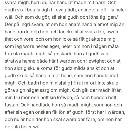
svara migh, huru du har handlat mädh mit barn. Och
gudh skal betala tigh til ewig tidh, antinge tu gör ila heler
wäl. Och som du gör, så skal gudh och löna tig igen."
Der på ingri svara, at om hon anars handla emot mig än
häne borde och hon och täncke til at svara för, hwem
thet och vore, och om hon icke så flitigt aktade mig,
som iag wore henes eget, heler om hon i någen måta
fore ila mädh migh, så önskade hon at gudh wile
strafwa henne både här i wärden och i ewighet och at
hon aldrig skule koma för gudz milda ansikt och at
gudh skule så handla mot hene, som hon handla mot
migh. Och badh hon min s[alig] f[ru] m[or] inte skule
göra sigh någet sårg om migh. Och gik der mädh ifrån
min fru mor och hölt sin lofwen, så som hunden hölt
fastan. Och handlade hon så mädh migh, som hon och
efter sin egen önskan fik lön af gudh, först her i wärden,
och nu är hon der hon skal swara der före, om hon har
gort ila heler wäl.