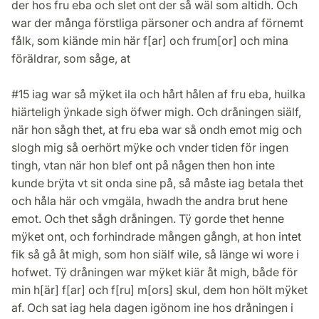
der hos fru eba och slet ont der så wäl som altidh. Och
war der många förstliga pärsoner och andra af förnemt
fålk, som kiände min här f[ar] och frum[or] och mina
föräldrar, som såge, at
#15 iag war så mÿket ila och hårt hålen af fru eba, huilka
hiärteligh ÿnkade sigh öfwer migh. Och dråningen siälf,
när hon sågh thet, at fru eba war så ondh emot mig och
slogh mig så oerhört mÿke och vnder tiden för ingen
tingh, vtan när hon blef ont på någen then hon inte
kunde brÿta vt sit onda sine på, så måste iag betala thet
och håla här och vmgäla, hwadh the andra brut hene
emot. Och thet sågh dråningen. Tÿ gorde thet henne
mÿket ont, och forhindrade mången gångh, at hon intet
fik så gå åt migh, som hon siälf wile, så länge wi wore i
hofwet. Tÿ dråningen war mÿket kiär åt migh, både för
min h[är] f[ar] och f[ru] m[ors] skul, dem hon hölt mÿket
af. Och sat iag hela dagen igönom ine hos dråningen i