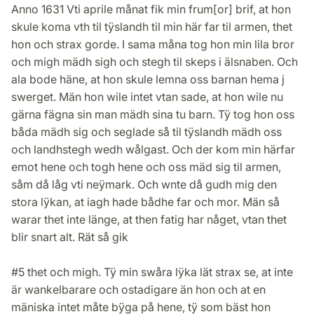
Anno 1631 Vti aprile månat fik min frum[or] brif, at hon
skule koma vth til tÿslandh til min här far til armen, thet
hon och strax gorde. I sama måna tog hon min lila bror
och migh mädh sigh och stegh til skeps i älsnaben. Och
ala bode häne, at hon skule lemna oss barnan hema j
swerget. Män hon wile intet vtan sade, at hon wile nu
gärna fägna sin man mädh sina tu barn. Tÿ tog hon oss
båda mädh sig och seglade så til tÿslandh mädh oss
och landhstegh wedh wålgast. Och der kom min härfar
emot hene och togh hene och oss mäd sig til armen,
såm då låg vti neÿmark. Och wnte då gudh mig den
stora lÿkan, at iagh hade bådhe far och mor. Män så
warar thet inte länge, at then fatig har någet, vtan thet
blir snart alt. Rät så gik
#5 thet och migh. Tÿ min swåra lÿka lät strax se, at inte
är wankelbarare och ostadigare än hon och at en
mäniska intet måte bÿga på hene, tÿ som bäst hon