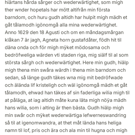
hiärtans hårda sårger och wederwärtighet, som migh
ther wnder hopetals har mött altifrån min första
barndom, och huru gudh altidh har hulpit migh mädh et
gåt tålamodh igönomgå alla mina wederwärtighet.
Anno 1629 den 18 Agusti och om en måndagsmårgan
klåkan 7 är jagh, Agneta horn gustafdåter, födh hit til
däna onda och för migh mÿket mödosama och
bedröfweliga wärden vti staden riga, mig siälf til al som
största sårgh och wederwärtighet. Here min gudh, hiälp
migh thena min swåra wärdh i thena min barndom och
sedan, så länge gudh täkes wna mig mit bedröfwade
och älända lif kristeligh och wäl igönomgå mädh et gåt
tålamodh, ehwad han täkes af sin faderliga wilia migh til
at påläga, at iag altidh måte kuna läta migh nöÿa mädh
hans wilia, som i alting är then bästa. Gudh hiälp migh
min swår och mÿket wederwärtiga lefwerneswandring
så til at igenomwandra, at thet måt lända hans heliga
namn til lof, pris och ära och ala min til hugna och migh