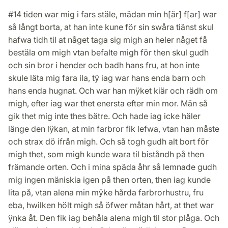
#14 tiden war mig i fars stäle, mädan min h[är] f[ar] war
så långt borta, at han inte kune för sin swåra tiänst skul
hafwa tidh til at någet taga sig migh an heler någet få
bestäla om migh vtan befalte migh för then skul gudh
och sin bror i hender och badh hans fru, at hon inte
skule läta mig fara ila, tÿ iag war hans enda barn och
hans enda hugnat. Och war han mÿket kiär och rädh om
migh, efter iag war thet enersta efter min mor. Män så
gik thet mig inte thes bätre. Och hade iag icke häler
länge den lÿkan, at min farbror fik lefwa, vtan han måste
och strax dö ifrån migh. Och så togh gudh alt bort för
migh thet, som migh kunde wara til biståndh på then
främande orten. Och i mina späda åhr så lemnade gudh
mig ingen mäniskia igen på then orten, then iag kunde
lita på, vtan alena min mÿke hårda farbrorhustru, fru
eba, hwilken hölt migh så öfwer måtan hårt, at thet war
ÿnka åt. Den fik iag behåla alena migh til stor plåga. Och