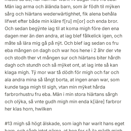
Män iag arma och älända barn, som är födh til mÿken
sårg och hiärtans wederwärtighhet, fik alena behåla
lifwet efter både min kiäre f[ru] m[or] och enda bror.
Och sedan begÿnte iag til at koma migh före den ena
dagen mer än den andra, at iag blef fålkelick igen, och
måte så lära mig gå på nÿt. Och blef iag sedan os fru
eba mången on dagh och war hos hene i 2 åhr der vte
och stodh ther vt mången sur och hiärtans biter hårdh
dagh och stundh och så mÿket ont, at iag inte så kan
klaga migh. Tÿ mor war tå dödh för migh och far och
ala andra mina så långt borta, at ingen anan war, som
kunde taga migh til sigh, vtan min mÿket hårda
farbrorhustru fru eba. Män i min stora hiärtans sårgh
och olÿka, så vnte gudh migh min enda k[iäre] farbror
her klas horn, hwilken
#13 migh så högt älskade, som iagh har warit hans eget
barn, och sågh intet gärna, at hon for så ila mädh migh.