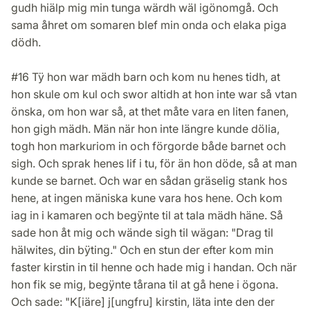
gudh hiälp mig min tunga wärdh wäl igönomgå. Och
sama åhret om somaren blef min onda och elaka piga
dödh.
#16 Tÿ hon war mädh barn och kom nu henes tidh, at
hon skule om kul och swor altidh at hon inte war så vtan
önska, om hon war så, at thet måte vara en liten fanen,
hon gigh mädh. Män när hon inte längre kunde dölia,
togh hon markuriom in och förgorde både barnet och
sigh. Och sprak henes lif i tu, för än hon döde, så at man
kunde se barnet. Och war en sådan gräselig stank hos
hene, at ingen mäniska kune vara hos hene. Och kom
iag in i kamaren och begÿnte til at tala mädh häne. Så
sade hon åt mig och wände sigh til wägan: "Drag til
hälwites, din bÿting." Och en stun der efter kom min
faster kirstin in til henne och hade mig i handan. Och när
hon fik se mig, begÿnte tårana til at gå hene i ögona.
Och sade: "K[iäre] j[ungfru] kirstin, läta inte den der