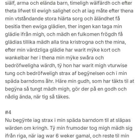
siälf, arma och elända barn, timeligh wälfärdh och efter
theta lifwet til ewigh salighet och at iag måte efter thena
min vtståndande stora hiärta sorg och äländhet få
besitia then ewiga glädien, ther ingen kan taga min
glädie ifrån migh, och mädh en fulkomen frögdh få
glädias tillika mädh alla tina kristrogna och the mina,
efter min värdzliga glädie har warit mÿke kort och
wankelbar her i thena min mÿke swåra och
bedröfweligha wärdh, tÿ hon har warit migh vturwise
tung och bedröfweligh strax af begÿnelsen och i min
späda barndoms åhr. Häre min gudh, som har täkts til at
begÿna så tungt mädh migh, gör der på en godh och
nådig ända, när tig så täkes.
#4
Nu begÿnte iag strax i min späda barndom til at släpas
wärden om kringh. Tÿ min frumoder tog migh mädh sig
ifrån riga, när iag war 6 weker gamal, och reste til min