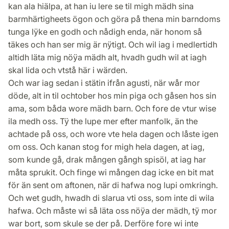
kan ala hiälpa, at han iu lere se til migh mädh sina
barmhärtigheets ögon och göra på thena min barndoms
tunga lÿke en godh och nådigh enda, när honom så
täkes och han ser mig är nÿtigt. Och wil iag i medlertidh
altidh läta mig nöÿa mädh alt, hvadh gudh wil at iagh
skal lida och vtstå här i wärden.
Och war iag sedan i stätin ifrån agusti, när wår mor
döde, alt in til ochtober hos min piga och gåsen hos sin
ama, som båda wore mädh barn. Och fore de vtur wise
ila medh oss. Tÿ the lupe mer efter manfolk, än the
achtade på oss, och wore vte hela dagen och låste igen
om oss. Och kanan stog for migh hela dagen, at iag,
som kunde gå, drak mången gångh spisöl, at iag har
måta sprukit. Och finge wi mången dag icke en bit mat
för än sent om aftonen, när di hafwa nog lupi omkringh.
Och wet gudh, hwadh di slarua vti oss, som inte di wila
hafwa. Och måste wi så läta oss nöÿa der mädh, tÿ mor
war bort, som skule se der på. Derföre fore wi inte