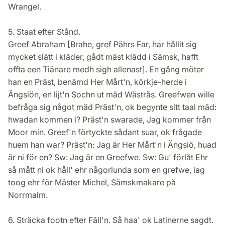
Wrangel.
5. Staat efter Stånd.
Greef Abraham [Brahe, gref Pährs Far, har hållit sig
mycket slätt i kläder, gådt mäst klädd i Sämsk, hafft
offta een Tiänare medh sigh allenast]. En gång möter
han en Präst, benämd Her Mårt'n, körkje-herde i
Ängsiön, en lijt'n Sochn ut mäd Wästrås. Greefwen wille
befråga sig något mäd Präst'n, ok begynte sitt taal mäd:
hwadan kommen i? Präst'n swarade, Jag kommer från
Moor min. Greef'n förtyckte sådant suar, ok frågade
huem han war? Präst'n: Jag är Her Mårt'n i Ängsiö, huad
är ni för en? Sw: Jag är en Greefwe. Sw: Gu' förlåt Ehr
så mått ni ok håll' ehr någorlunda som en grefwe, iag
toog ehr för Mäster Michel, Sämskmakare på
Norrmalm.
6. Sträcka footn efter Fäll'n. Så haa' ok Latinerne sagdt.