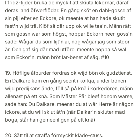
I fridz-tijder bruka de myckit att skiuta Ickornar, däraf
deras land öfwerflödar. En gång sköt en dahl-gosse af
sin pijl efter en Eckore, ok meente at han hade skutit
fast'n wijd trä. Klöf så där upp ok wille taa'n. Männ rätt
som gossn war som högst, hoppar Eckorn neer, goss'n
sade: Wågar du som lijt'n är, nog wågar jag som stoor
är. Och gaf sig där mäd utföre, meente hoppa så wäl
som Eckor'n, männ bröt lår-benet åf säg. #10
19. Höflige åtburder fordras ok wijd bön ok gudztienst.
En Dalkare kom en gång seent i körkja, under bönen
wijd predijkans ände, föll så på knä i körkedören, männ
allenast på ett knä. Som Mäster Pär bleef honom warse,
sade han: Du Dalkare, meenar du at wår Herre är någon
ickore, at du will skiut åt'n (när Dalkar'n skiuter mäd
boga, står han gemeenligen på ett knä)
20. Sätt til at straffa förmyckit kläde-stuss.