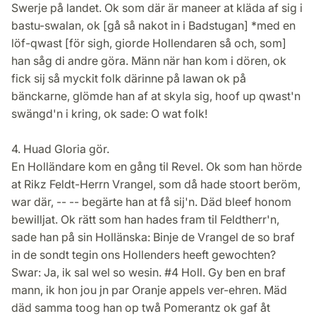
Swerje på landet. Ok som där är maneer at kläda af sig i
bastu-swalan, ok [gå så nakot in i Badstugan] *med en
löf-qwast [för sigh, giorde Hollendaren så och, som]
han såg di andre göra. Männ när han kom i dören, ok
fick sij så myckit folk därinne på lawan ok på
bänckarne, glömde han af at skyla sig, hoof up qwast'n
swängd'n i kring, ok sade: O wat folk!
4. Huad Gloria gör.
En Holländare kom en gång til Revel. Ok som han hörde
at Rikz Feldt-Herrn Vrangel, som då hade stoort beröm,
war där, -- -- begärte han at få sij'n. Däd bleef honom
bewilljat. Ok rätt som han hades fram til Feldtherr'n,
sade han på sin Hollänska: Binje de Vrangel de so braf
in de sondt tegin ons Hollenders heeft gewochten?
Swar: Ja, ik sal wel so wesin. #4 Holl. Gy ben en braf
mann, ik hon jou jn par Oranje appels ver-ehren. Mäd
däd samma toog han op twå Pomerantz ok gaf åt