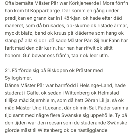
Ofta bemälte Mäster Pär war Körkjeheerde i Mora förr'n
han kom til Kopparbärge. Där komm en gång under
predijkan en grann kar in i Körkjan, ok hade efter däd
maneret, som då brukades, op-skurne ok ristade ärmar,
myckit biäfz, band ok kruus på kläderne som hang ok
slang på alla sijdor: då sade Mäster Pär: Sij hur Fahn har
farit mäd den där kar'n, hur han har rifwit ok slitit
honom! Gu' bewar oss från'n, taa'r ok leer ut'n.
21. Förförde sig på Biskopen ok Präster med
Syllogismer.
Dänne Mäster Pär war barnfödd i Helsinge-Land, hade
studerat i Gäfle, ok sedan i Wittenberg ok Helmstad
tillijka mäd Stjernhielm, som då hett Göran Lillja, så ok
mäd Mäster Uno i Lexand, där ok min Sal. Fader samma
tijd samt med någre flere Swänske sig uppehölle. Ty på
den tijden war den reesan som de studerande Swänske
giorde mäst til Wittenberg ok de nästliggiande