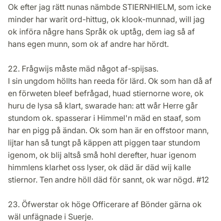
Ok efter jag rätt nunas nämbde STIERNHIELM, som icke
minder har warit ord-hittug, ok klook-munnad, will jag
ok införa någre hans Språk ok uptåg, dem iag så af
hans egen munn, som ok af andre har hördt.
22. Frågwijs måste mäd något af-spijsas.
I sin ungdom höllts han reeda för lärd. Ok som han då af
en förweten bleef befrågad, huad stiernorne wore, ok
huru de lysa så klart, swarade han: att wår Herre går
stundom ok. spasserar i Himmel'n mäd en staaf, som
har en pigg på ändan. Ok som han är en offstoor mann,
lijtar han så tungt på käppen att piggen taar stundom
igenom, ok blij altså små hohl derefter, huar igenom
himmlens klarhet oss lyser, ok däd är däd wij kalle
stiernor. Ten andre höll däd för sannt, ok war nögd. #12
23. Öfwerstar ok höge Officerare af Bönder gärna ok
wäl unfägnade i Suerje.