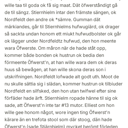
wille taa til goda ok få sig maat. Dät öfwerståndigt gå
de til sängz. Stiernhielm intar den främste sängen, ok
Nordfeldt den andre ok *sämre. Gumman dät
märkiandes, går til Stiernhielms hufwugiärd, ok drager
så sackta undan honom ett miukt hufwudbolster ok går
ok lägger under Nordfeldtz hufwud, den hon meente
wara Öfwerste. Om måron när de hade ståt opp,
kommer både bonden ok hustrun ok bedia den
förmeente Öfwerst'n, at han wille wara dem ok deras
huus så bewågen, at han wille skona deras son i
utskrifningen. Nordfeldt lofwade alt godt uth. Moot de
nu skulle sättia sig i slädan, kommer hustrun ok tilbiuder
Nordfeldt en silfsked, den hon utan twifwel efter sine
förfäder hade ärft. Stiernhielm ropade hänne til sig ok
sade, att Öfwerst'n inte tar #13 mutor. Elliest om hon
wille gee honom något, wore ingen ting Öfwerst'n
kärare än en trefota stool som där stoog, dän hade
Öfwerst'n (sade Stiärnhielm) mycket berömt förleden