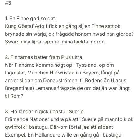
#3
1. En Finne god soldat.
Kung Göstaf Adolf fick en gång sij en Finne satt ok
brynade sin wärja, ok frågade honom hwad han giorde?
Swar: mina lijpa rappire, mina lackta moron.
2. Finnarnas bätter fram Plus ultra.
När Finnarne komme högt op i Tyssland, op om
Ingolstat, München Hufwustaa'n i Beyern, långt på
ander sijdan om Donauströmen, til Bodensiön (Lacus
Bregantinus) Lemanus frägade de om det än war långt
til Rom?
3. Holländar'n gick i bastu i Suerje.
Främande Nationer undra på att i Suerje gå mannfolk ok
qwinfolk i bastugu. Där-om förtälljes ett sådant
Exempel. En Holländare wille en gång gå i bastugu i