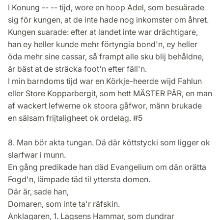
I Konung -- -- tijd, wore en hoop Adel, som besuärade
sig för kungen, at de inte hade nog inkomster om åhret.
Kungen suarade: efter at landet inte war drächtigare,
han ey heller kunde mehr förtyngia bond'n, ey heller
öda mehr sine cassar, så frampt alle sku blij behåldne,
är bäst at de sträcka foot'n efter fäll'n.
I min barndoms tijd war en Körkje-heerde wijd Fahlun
eller Store Kopparbergit, som hett MÄSTER PÄR, en man
af wackert lefwerne ok stoora gåfwor, männ brukade
en sälsam frijtaligheet ok ordelag. #5
8. Man bör akta tungan. Dä där köttstycki som ligger ok
slarfwar i munn.
En gång predikade han däd Evangelium om dän orätta
Fogd'n, lämpade täd til yttersta domen.
Där är, sade han,
Domaren, som inte ta'r räfskin.
Anklagaren, 1. Lagsens Hammar, som dundrar