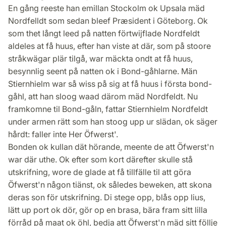
En gång reeste han emillan Stockolm ok Upsala mäd
Nordfelldt som sedan bleef Præsident i Göteborg. Ok
som thet långt leed på natten förtwijflade Nordfeldt
aldeles at få huus, efter han viste at där, som på stoore
stråkwägar plär tilgå, war mäckta ondt at få huus,
besynnlig seent på natten ok i Bond-gåhlarne. Män
Stiernhielm war så wiss på sig at få huus i första bond-
gåhl, att han sloog waad därom mäd Nordfeldt. Nu
framkomne til Bond-gåln, fattar Stiernhielm Nordfeldt
under armen rätt som han stoog upp ur slädan, ok säger
hårdt: faller inte Her Öfwerst'.
Bonden ok kullan dät hörande, meente de att Öfwerst'n
war där uthe. Ok efter som kort därefter skulle stå
utskrifning, wore de glade at få tillfälle til att göra
Öfwerst'n någon tiänst, ok således beweken, att skona
deras son för utskrifning. Di stege opp, blås opp lius,
lätt up port ok dör, gör op en brasa, bära fram sitt lilla
förråd på maat ok öhl, bedja att Öfwerst'n mäd sitt föllje