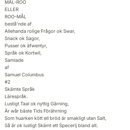
MÅL-ROO
ELLER
ROO-MÅL
bestå'nde af
Allehanda rolige Frågor ok Swar,
Snack ok Sagor,
Pusser ok äfwentyr,
Språk ok Kortwil,
Samlade
af
Samuel Columbus
#2
Skämte Språk
Lärespråk.
Lustigt Taal ok nyttig Gärning,
Är wår bäste Tids Förährning
Som huarken kött ell bröd är smakligt utan Salt,
Så är ok lustigt Skämt ett Specerij bland alt.