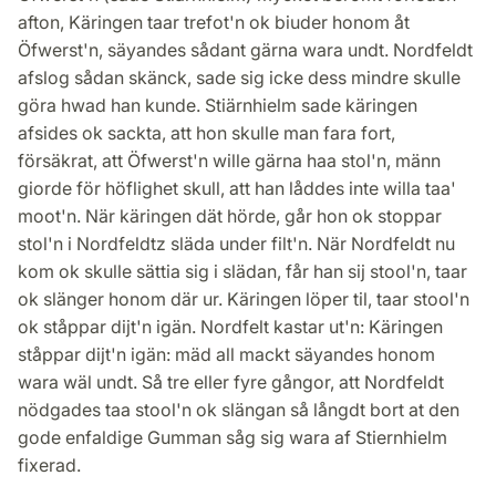
afton, Käringen taar trefot'n ok biuder honom åt
Öfwerst'n, säyandes sådant gärna wara undt. Nordfeldt
afslog sådan skänck, sade sig icke dess mindre skulle
göra hwad han kunde. Stiärnhielm sade käringen
afsides ok sackta, att hon skulle man fara fort,
försäkrat, att Öfwerst'n wille gärna haa stol'n, männ
giorde för höflighet skull, att han låddes inte willa taa'
moot'n. När käringen dät hörde, går hon ok stoppar
stol'n i Nordfeldtz släda under filt'n. När Nordfeldt nu
kom ok skulle sättia sig i slädan, får han sij stool'n, taar
ok slänger honom där ur. Käringen löper til, taar stool'n
ok ståppar dijt'n igän. Nordfelt kastar ut'n: Käringen
ståppar dijt'n igän: mäd all mackt säyandes honom
wara wäl undt. Så tre eller fyre gångor, att Nordfeldt
nödgades taa stool'n ok slängan så långdt bort at den
gode enfaldige Gumman såg sig wara af Stiernhielm
fixerad.