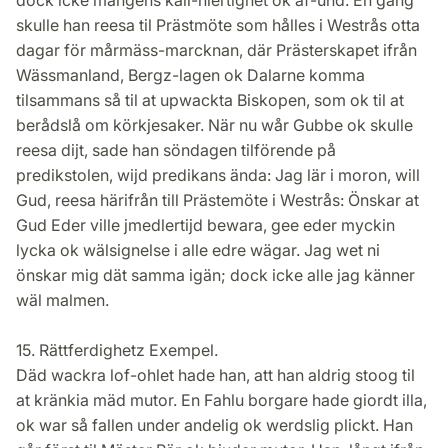
dock icke mångens kall-hiertighet ok af-und. En gång
skulle han reesa til Prästmöte som hålles i Westrås otta
dagar för mårmäss-marcknan, där Prästerskapet ifrån
Wässmanland, Bergz-lagen ok Dalarne komma
tilsammans så til at upwackta Biskopen, som ok til at
berådslå om körkjesaker. När nu wår Gubbe ok skulle
reesa dijt, sade han söndagen tilförende på
predikstolen, wijd predikans ända: Jag lär i moron, will
Gud, reesa härifrån till Prästemöte i Westrås: Önskar at
Gud Eder ville jmedlertijd bewara, gee eder myckin
lycka ok wälsignelse i alle edre wägar. Jag wet ni
önskar mig dät samma igän; dock icke alle jag känner
wäl malmen.
15. Rättferdighetz Exempel.
Däd wackra lof-ohlet hade han, att han aldrig stoog til
at kränkia mäd mutor. En Fahlu borgare hade giordt illa,
ok war så fallen under andelig ok werdslig plickt. Han