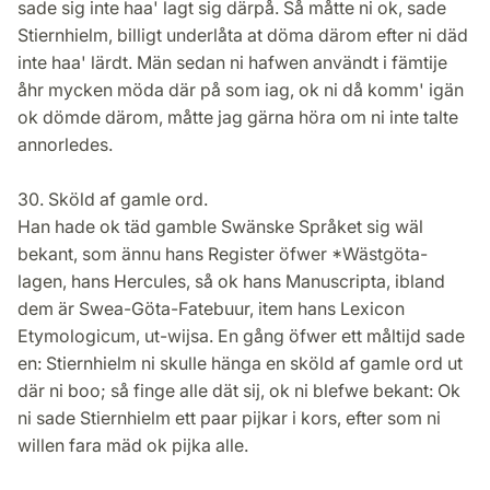
sade sig inte haa' lagt sig därpå. Så måtte ni ok, sade
Stiernhielm, billigt underlåta at döma därom efter ni däd
inte haa' lärdt. Män sedan ni hafwen användt i fämtije
åhr mycken möda där på som iag, ok ni då komm' igän
ok dömde därom, måtte jag gärna höra om ni inte talte
annorledes.
30. Sköld af gamle ord.
Han hade ok täd gamble Swänske Språket sig wäl
bekant, som ännu hans Register öfwer *Wästgöta-
lagen, hans Hercules, så ok hans Manuscripta, ibland
dem är Swea-Göta-Fatebuur, item hans Lexicon
Etymologicum, ut-wijsa. En gång öfwer ett måltijd sade
en: Stiernhielm ni skulle hänga en sköld af gamle ord ut
där ni boo; så finge alle dät sij, ok ni blefwe bekant: Ok
ni sade Stiernhielm ett paar pijkar i kors, efter som ni
willen fara mäd ok pijka alle.