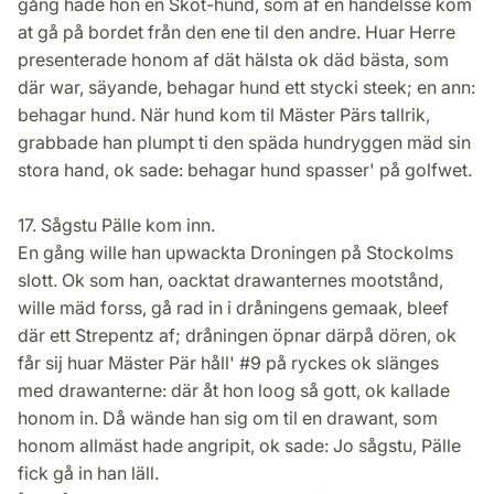
gång hade hon en Sköt-hund, som af en händelsse kom
at gå på bordet från den ene til den andre. Huar Herre
presenterade honom af dät hälsta ok däd bästa, som
där war, säyande, behagar hund ett stycki steek; en ann:
behagar hund. När hund kom til Mäster Pärs tallrik,
grabbade han plumpt ti den späda hundryggen mäd sin
stora hand, ok sade: behagar hund spasser' på golfwet.
17. Sågstu Pälle kom inn.
En gång wille han upwackta Droningen på Stockolms
slott. Ok som han, oacktat drawanternes mootstånd,
wille mäd forss, gå rad in i dråningens gemaak, bleef
där ett Strepentz af; dråningen öpnar därpå dören, ok
får sij huar Mäster Pär håll' #9 på ryckes ok slänges
med drawanterne: där åt hon loog så gott, ok kallade
honom in. Då wände han sig om til en drawant, som
honom allmäst hade angripit, ok sade: Jo sågstu, Pälle
fick gå in han läll.