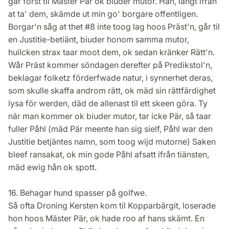
går först til Mäster Pär ok biuder mutor. Han, långt ifrån
at ta' dem, skämde ut min go' borgare offentligen.
Borgar'n såg at thet #8 inte toog lag hoos Präst'n, går til
en Justitie-betiänt, biuder honom samma mutor,
huilcken strax taar moot dem, ok sedan kränker Rätt'n.
Wår Präst kommer söndagen derefter på Predikstol'n,
beklagar folketz förderfwade natur, i synnerhet deras,
som skulle skaffa androm rätt, ok mäd sin rättfärdighet
lysa för werden, däd de allenast til ett skeen göra. Ty
när man kommer ok biuder mutor, tar icke Pär, så taar
fuller Påhl (mäd Pär meente han sig sielf, Påhl war den
Justitie betjäntes namn, som toog wijd mutorne) Saken
bleef ransakat, ok min gode Påhl afsatt ifrån tiänsten,
mäd ewig hån ok spott.
16. Behagar hund spasser på golfwe.
Så ofta Droning Kersten kom til Kopparbärgit, loserade
hon hoos Mäster Pär, ok hade roo af hans skämt. En