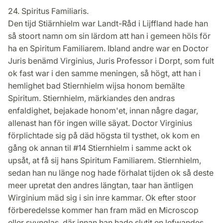
24. Spiritus Familiaris.
Den tijd Stiärnhielm war Landt-Råd i Lijffland hade han
så stoort namn om sin lärdom att han i gemeen höls för
ha en Spiritum Familiarem. Ibland andre war en Doctor
Juris benämd Virginius, Juris Professor i Dorpt, som fult
ok fast war i den samme meningen, så högt, att han i
hemlighet bad Stiernhielm wijsa honom bemälte
Spiritum. Stiernhielm, märkiandes den andras
enfaldighet, bejakade honom'et, innan någre dagar,
allenast han för ingen wille säyat. Doctor Virginius
förplichtade sig på däd högsta til tysthet, ok kom en
gång ok annan til #14 Stiernhielm i samme ackt ok
upsåt, at få sij hans Spiritum Familiarem. Stiernhielm,
sedan han nu länge nog hade förhalat tijden ok så deste
meer upretat den andres längtan, taar han äntligen
Wirginium mäd sig i sin inre kammar. Ok efter stoor
förberedelsse kommer han fram mäd en Microscop
eller syynglas, där innan han hade slutit en lefwandes