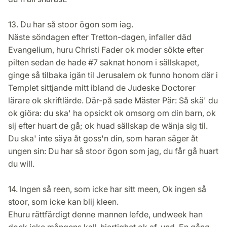
13. Du har så stoor ögon som iag.
Näste söndagen efter Tretton-dagen, infaller däd
Evangelium, huru Christi Fader ok moder sökte efter
pilten sedan de hade #7 saknat honom i sällskapet,
ginge så tilbaka igän til Jerusalem ok funno honom där i
Templet sittjande mitt ibland de Judeske Doctorer
lärare ok skriftlärde. Där-på sade Mäster Pär: Så skä' du
ok giöra: du ska' ha opsickt ok omsorg om din barn, ok
sij efter huart de gå; ok huad sällskap de wänja sig til.
Du ska' inte säya åt goss'n din, som haran säger åt
ungen sin: Du har så stoor ögon som jag, du får gå huart
du will.
14. Ingen så reen, som icke har sitt meen, Ok ingen så
stoor, som icke kan blij kleen.
Ehuru rättfärdigt denne mannen lefde, undweek han