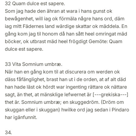
32 Quam dulce est sapere.
Som jag hade den ähran at wara i hans gunst ok
bewågenhet, will iag ok förmäla någre hans ord, däm
iag mitt Fädernes land wärdige skattar ok mäddela. En
gång kom jag til honom då han sått heel omringat mäd
böcker, ok utbrast mäd heel frögdigt Gemöte: Quam
dulce est sapere.
33 Vita Somnium umbræ.
När han en gång kom til at discurera om werden ok
däss fåfänglighet, brast han ut i de orden, at af alt däd
han hade läst ok hördt war ingenting rättare ok nättare
sagt, än thet, at mänsklige lefwernet är [---grekiska---]
thet är. Somnium umbræ; en skuggedröm. (Dröm om
skuggan eller i skuggan) hwilke ord jag sedan i Pindaro
har igänfunnit.
34.