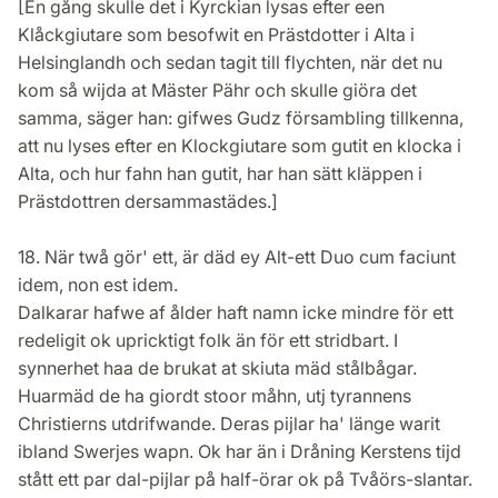
[En gång skulle det i Kyrckian lysas efter een
Klåckgiutare som besofwit en Prästdotter i Alta i
Helsinglandh och sedan tagit till flychten, när det nu
kom så wijda at Mäster Pähr och skulle giöra det
samma, säger han: gifwes Gudz försambling tillkenna,
att nu lyses efter en Klockgiutare som gutit en klocka i
Alta, och hur fahn han gutit, har han sätt kläppen i
Prästdottren dersammastädes.]
18. När twå gör' ett, är däd ey Alt-ett Duo cum faciunt
idem, non est idem.
Dalkarar hafwe af ålder haft namn icke mindre för ett
redeligit ok upricktigt folk än för ett stridbart. I
synnerhet haa de brukat at skiuta mäd stålbågar.
Huarmäd de ha giordt stoor måhn, utj tyrannens
Christierns utdrifwande. Deras pijlar ha' länge warit
ibland Swerjes wapn. Ok har än i Dråning Kerstens tijd
stått ett par dal-pijlar på half-örar ok på Tvåörs-slantar.