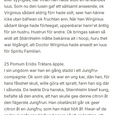
luus. Som nu den lusen gaf ett sällsamt anseende, ok
Virginius sådant aldrig förr hade sidt, seer han hänne
icke utan bäfwan ok fruchtan ann. När han Wirginius
sådant länge hade förteegat, uppenbarar hann'et äntlig
för sin hustru. Hustrun för andre. Ok bringas saken så
widt att Stiärnhielm måtte bekänna alt i hoop, huru thet
war tilgångit, att Doctor Wirginius hade ansedt en luus
för Spiritu Familiari.
25 Pomum Eridis Trätans äpple.
I sin ungdom war han en gång stadd i ett Jungfru-
compagnie: Ok som där ok war en ung kar, dän han, för
hans fåsshet skull, wille göra ett spratt, fann han sig där
i sålunda. De leekte Dra hanska, Stiernhielm bleef kung,
befalte så den andre, att han skulle gee denne citron åt
den fägerste Jungfrun. Han obetänckt går ok geer
citron åt en Jungfru, som han mäst hölt åf. Hwar-af de