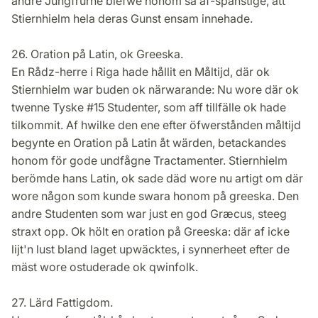
andre Jungfrurne blefwe honom så af-spänstige, att
Stiernhielm hela deras Gunst ensam innehade.
26. Oration på Latin, ok Greeska.
En Rådz-herre i Riga hade hållit en Måltijd, där ok
Stiernhielm war buden ok närwarande: Nu wore där ok
twenne Tyske #15 Studenter, som aff tillfälle ok hade
tilkommit. Af hwilke den ene efter öfwerstånden måltijd
begynte en Oration på Latin åt wärden, betackandes
honom för gode undfågne Tractamenter. Stiernhielm
berömde hans Latin, ok sade däd wore nu artigt om där
wore någon som kunde swara honom på greeska. Den
andre Studenten som war just en god Græcus, steeg
straxt opp. Ok hölt en oration på Greeska: där af icke
lijt'n lust bland laget upwäcktes, i synnerheet efter de
mäst wore ostuderade ok qwinfolk.
27. Lärd Fattigdom.