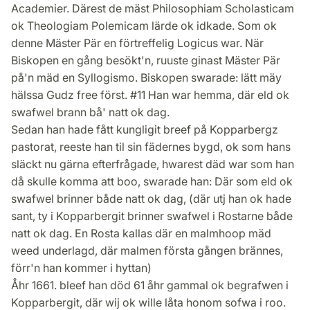
Academier. Därest de mäst Philosophiam Scholasticam
ok Theologiam Polemicam lärde ok idkade. Som ok
denne Mäster Pär en förtreffelig Logicus war. När
Biskopen en gång besökt'n, ruuste ginast Mäster Pär
på'n mäd en Syllogismo. Biskopen swarade: lätt mäy
hälssa Gudz free först. #11 Han war hemma, där eld ok
swafwel brann bå' natt ok dag.
Sedan han hade fått kungligit breef på Kopparbergz
pastorat, reeste han til sin fädernes bygd, ok som hans
släckt nu gärna efterfrågade, hwarest däd war som han
då skulle komma att boo, swarade han: Där som eld ok
swafwel brinner både natt ok dag, (där utj han ok hade
sant, ty i Kopparbergit brinner swafwel i Rostarne både
natt ok dag. En Rosta kallas där en malmhoop mäd
weed underlagd, där malmen första gången brännes,
förr'n han kommer i hyttan)
Åhr 1661. bleef han död 61 åhr gammal ok begrafwen i
Kopparbergit, där wij ok wille låta honom sofwa i roo.