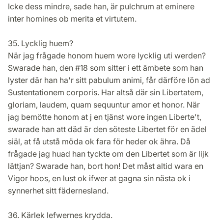
Icke dess mindre, sade han, är pulchrum at eminere
inter homines ob merita et virtutem.
35. Lycklig huem?
När jag frågade honom huem wore lycklig uti werden?
Swarade han, den #18 som sitter i ett ämbete som han
lyster där han ha'r sitt pabulum animi, får därföre lön ad
Sustentationem corporis. Har altså där sin Libertatem,
gloriam, laudem, quam sequuntur amor et honor. När
jag bemötte honom at j en tjänst wore ingen Liberte't,
swarade han att däd är den söteste Libertet för en ädel
siäl, at få utstå möda ok fara för heder ok ähra. Då
frågade jag huad han tyckte om den Libertet som är lijk
lättjan? Swarade han, bort hon! Det måst altid wara en
Vigor hoos, en lust ok ifwer at gagna sin nästa ok i
synnerhet sitt fädernesland.
36. Kärlek lefwernes krydda.