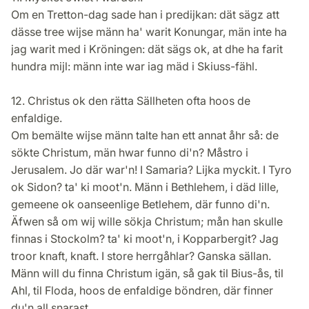
Om en Tretton-dag sade han i predijkan: dät sägz att
dässe tree wijse männ ha' warit Konungar, män inte ha
jag warit med i Kröningen: dät sägs ok, at dhe ha farit
hundra mijl: männ inte war iag mäd i Skiuss-fähl.
12. Christus ok den rätta Sällheten ofta hoos de
enfaldige.
Om bemälte wijse männ talte han ett annat åhr så: de
sökte Christum, män hwar funno di'n? Måstro i
Jerusalem. Jo där war'n! I Samaria? Lijka myckit. I Tyro
ok Sidon? ta' ki moot'n. Männ i Bethlehem, i däd lille,
gemeene ok oanseenlige Betlehem, där funno di'n.
Äfwen så om wij wille sökja Christum; mån han skulle
finnas i Stockolm? ta' ki moot'n, i Kopparbergit? Jag
troor knaft, knaft. I store herrgåhlar? Ganska sällan.
Männ will du finna Christum igän, så gak til Bius-ås, til
Ahl, til Floda, hoos de enfaldige böndren, där finner
du'n all snarast.