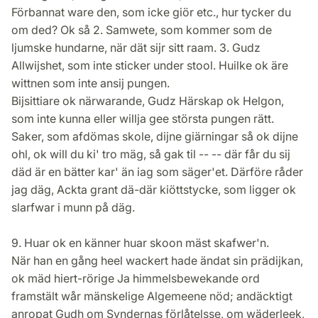
Förbannat ware den, som icke giör etc., hur tycker du
om ded? Ok så 2. Samwete, som kommer som de
ljumske hundarne, när dät sijr sitt raam. 3. Gudz
Allwijshet, som inte sticker under stool. Huilke ok äre
wittnen som inte ansij pungen.
Bijsittiare ok närwarande, Gudz Härskap ok Helgon,
som inte kunna eller willja gee största pungen rätt.
Saker, som afdömas skole, dijne giärningar så ok dijne
ohl, ok will du ki' tro mäg, så gak til -- -- där får du sij
däd är en bätter kar' än iag som säger'et. Därföre råder
jag däg, Ackta grant dä-där kiöttstycke, som ligger ok
slarfwar i munn på däg.
9. Huar ok en känner huar skoon mäst skafwer'n.
När han en gång heel wackert hade ändat sin prädijkan,
ok mäd hiert-rörige Ja himmelsbewekande ord
framstält wår mänskelige Algemeene nöd; andäcktigt
anropat Gudh om Syndernas förlåtelsse, om wäderleek,