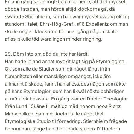
En ann gång sade högt-bemälde herre, att thet mycket
dödde i staden, man hörde altijd klockorna gå, då
swarade Stiernhielm, som han war mycket owölig ok frij
stundom i talet, Ehrs-Hög-Grefl. #16 Excellentz om man
skulle ringja i klockorne för huar gång någon skulle
aflas, skulle täd wara ingen minder ringning.
29. Döm inte om däd du inte har lärdt.
Han hade ibland annat myckit lagt sig på Etymologien.
Ok som alle de Studier som gå något långt ifrån
humaniteten eller mänsklige omgänget, icke äre
allmännt älskade, fannt han allestädes någon som åkte
på hans Etymologier, dem han likwäl sökte behörligen
at möta ok beswara. En gång war en Doctor Theologiæ
ifrån Lund i Skåne til måltidz mäd honom hoos Richz
Marschalken. Samme Doctor talte något thet
Etymologiske Studio til förnedring. Stiernhielm frägade
honom huru länge han ther i hade studerat? Doctorn