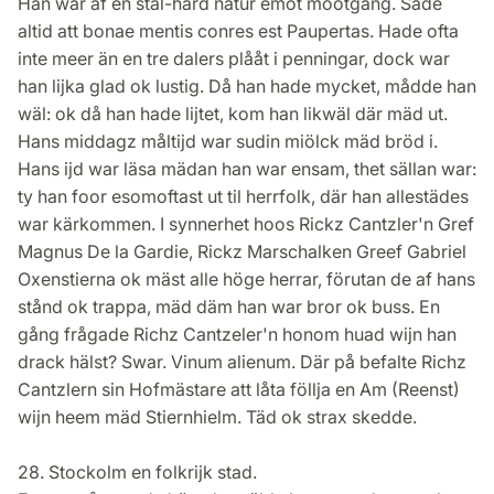
Han war af en stål-hård natur emot mootgång. Sade
altid att bonae mentis conres est Paupertas. Hade ofta
inte meer än en tre dalers plååt i penningar, dock war
han lijka glad ok lustig. Då han hade mycket, mådde han
wäl: ok då han hade lijtet, kom han likwäl där mäd ut.
Hans middagz måltijd war sudin miölck mäd bröd i.
Hans ijd war läsa mädan han war ensam, thet sällan war:
ty han foor esomoftast ut til herrfolk, där han allestädes
war kärkommen. I synnerhet hoos Rickz Cantzler'n Gref
Magnus De la Gardie, Rickz Marschalken Greef Gabriel
Oxenstierna ok mäst alle höge herrar, förutan de af hans
stånd ok trappa, mäd däm han war bror ok buss. En
gång frågade Richz Cantzeler'n honom huad wijn han
drack hälst? Swar. Vinum alienum. Där på befalte Richz
Cantzlern sin Hofmästare att låta föllja en Am (Reenst)
wijn heem mäd Stiernhielm. Täd ok strax skedde.
28. Stockolm en folkrijk stad.