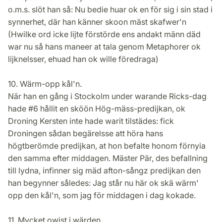
o.m.s. slöt han så: Nu bedie huar ok en för sig i sin stad i
synnerhet, där han känner skoon mäst skafwer'n
(Hwilke ord icke lijte förstörde ens andakt männ däd
war nu så hans maneer at tala genom Metaphorer ok
lijknelsser, ehuad han ok wille föredraga)
10. Wärm-opp kål'n.
När han en gång i Stockolm under warande Ricks-dag
hade #6 hållit en sköön Hög-mäss-predijkan, ok
Droning Kersten inte hade warit tilstädes: fick
Droningen sådan begärelsse att höra hans
högtberömde predijkan, at hon befalte honom förnyia
den samma efter middagen. Mäster Pär, des befallning
till lydna, infinner sig mäd afton-sångz predijkan den
han begynner således: Jag står nu här ok skä wärm'
opp den kål'n, som jag för middagen i dag kokade.
11. Mycket owist i wärden.