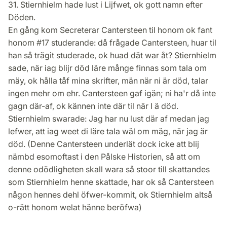
31. Stiernhielm hade lust i Lijfwet, ok gott namn efter
Döden.
En gång kom Secreterar Cantersteen til honom ok fant
honom #17 studerande: då frågade Cantersteen, huar til
han så trägit studerade, ok huad dät war åt? Stiernhielm
sade, när iag blijr död läre månge finnas som tala om
mäy, ok hålla tåf mina skrifter, män när ni är död, talar
ingen mehr om ehr. Cantersteen gaf igän; ni ha'r då inte
gagn där-af, ok kännen inte där til när I ä död.
Stiernhielm swarade: Jag har nu lust där af medan jag
lefwer, att iag weet di läre tala wäl om mäg, när jag är
död. (Denne Cantersteen underlät dock icke att blij
nämbd esomoftast i den Pålske Historien, så att om
denne odödligheten skall wara så stoor till skattandes
som Stiernhielm henne skattade, har ok så Cantersteen
någon hennes dehl öfwer-kommit, ok Stiernhielm altså
o-rätt honom welat hänne beröfwa)