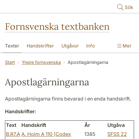
Hoppa till huvudinnehåll
Sök
Fornsvenska textbanken
Texter
Handskrifter
Utgåvor
Info
Mer
Start
Yngre fornsvenska
Apostlagärningarna
Apostlagärningarna
Apostlagärningarna finns bevarad i en enda handskrift.
Handskrifter:
Text
Handskrift
År
Utgåva
B.R7.A
A. Holm A 110 (Codex
1385
SFSS 22