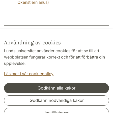
Oxenstiernianus)
Sidansvarig: | 2022-12-15
Användning av cookies
Lunds universitet använder cookies för att se till att
webbplatsen fungerar korrekt och för att förbättra din
HUMANISTISKA OCH TEOLOGISKA FAKULTETERNA
upplevelse.
INSTITUTIONER
Läs mer i vår cookiepolicy
Godkänn alla kakor
Samarbeten och nätverk
Godkänn nödvändiga kakor
Inställningar