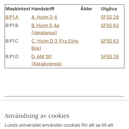
Maskintext
Handskrift
Ålder
Utgåva
B:P1.A
A. Holm D 4
SFSS 28
B:P1.B
B. Holm D 4a
SFSS 63
(Verelianus)
B:P1.C
C. Holm D 3 (Fru Elins
SFSS 63
Bok)
B.P1.D
D. AM 191
SFSS 28
(Askabyensis)
Sidansvarig: | 2022-12-15
Användning av cookies
Lunds universitet använder cookies för att se till att