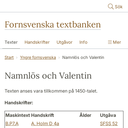
Hoppa till huvudinnehåll
Sök
Fornsvenska textbanken
Texter
Handskrifter
Utgåvor
Info
Mer
Start
Yngre fornsvenska
Namnlös och Valentin
Namnlös och Valentin
Texten anses vara tillkommen på 1450-talet.
Handskrifter:
Maskintext
Handskrift
Ålder
Utgåva
B.P7.A
A. Holm D 4a
SFSS 52