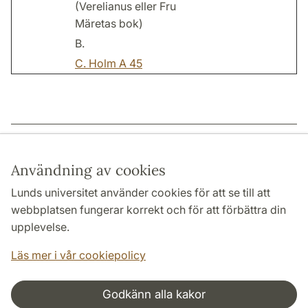
(Verelianus eller Fru
Märetas bok)
B.
C. Holm A 45
Sidansvarig: | 2022-12-15
Användning av cookies
Lunds universitet använder cookies för att se till att
webbplatsen fungerar korrekt och för att förbättra din
HUMANISTISKA OCH TEOLOGISKA FAKULTETERNA
upplevelse.
INSTITUTIONER
Läs mer i vår cookiepolicy
Godkänn alla kakor