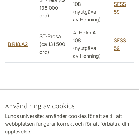
ST-hela (ca
108
SFSS
136 000
(nyutgåva
59
ord)
av Henning)
A. Holm A
ST-Prosa
108
SFSS
B:R18.A2
(ca 131 500
(nyutgåva
59
ord)
av Henning)
Sidansvarig: | 2026-02-08
Användning av cookies
Lunds universitet använder cookies för att se till att
webbplatsen fungerar korrekt och för att förbättra din
HUMANISTISKA OCH TEOLOGISKA FAKULTETERNA
upplevelse.