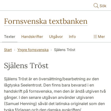
Hoppa till huvudinnehåll
Sök
Fornsvenska textbanken
Texter
Handskrifter
Utgåvor
Info
Mer
Start
Yngre fornsvenska
Själens Tröst
Själens Tröst
Själens Tröst är en översättning/bearbetning av den
lågtyska Seelentrost. Den finns bara bevarad i en
handskrift på fornsvenska, men den är ändå utgiven två
gånger. I den senare utgåvan använder utgivaren
(Samuel Henning) såväl det latinska originalet som den
tyska förlagan och den danska avskriften/