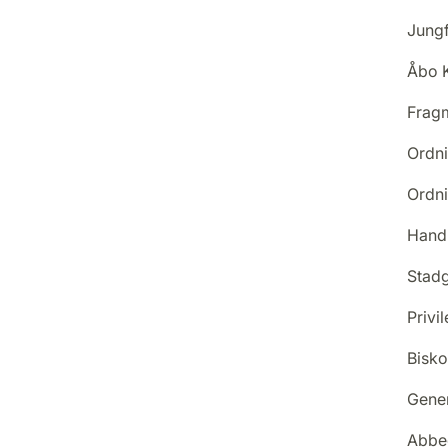
Jungf
Åbo K
Fragm
Ordni
Ordni
Handl
Stadg
Privi
Bisko
Gener
Abbed