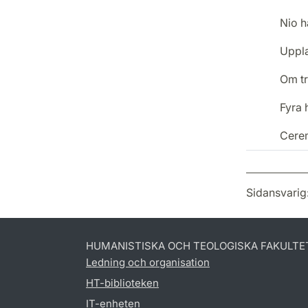
Nio h
Uppla
Om tr
Fyra 
Cerem
Sidansvarig
HUMANISTISKA OCH TEOLOGISKA FAKULTE
Ledning och organisation
HT-biblioteken
IT-enheten