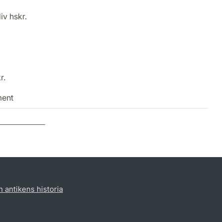
iv hskr.
r.
ment
h antikens historia