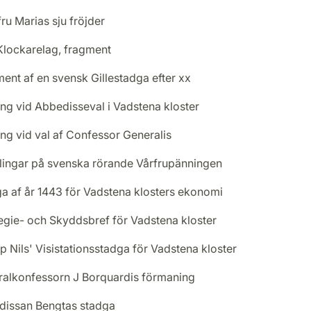
ru Marias sju fröjder
lockarelag, fragment
ent af en svensk Gillestadga efter xx
ng vid Abbedisseval i Vadstena kloster
ng vid val af Confessor Generalis
ingar på svenska rörande Vårfrupänningen
a af år 1443 för Vadstena klosters ekonomi
legie- och Skyddsbref för Vadstena kloster
p Nils' Visistationsstadga för Vadstena kloster
alkonfessorn J Borquardis förmaning
issan Bengtas stadga