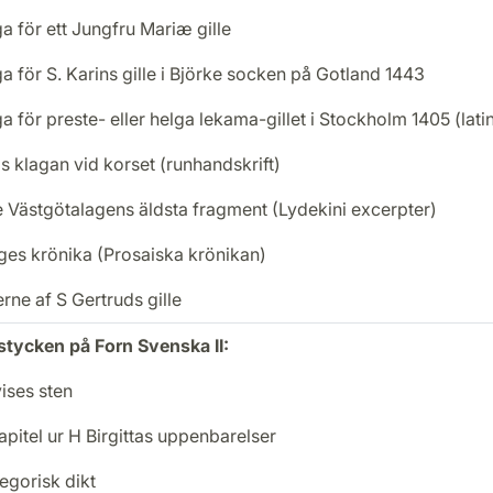
a för ett Jungfru Mariæ gille
a för S. Karins gille i Björke socken på Gotland 1443
a för preste- eller helga lekama-gillet i Stockholm 1405 (lati
s klagan vid korset (runhandskrift)
 Västgötalagens äldsta fragment (Lydekini excerpter)
ges krönika (Prosaiska krönikan)
rne af S Gertruds gille
tycken på Forn Svenska II:
ises sten
apitel ur H Birgittas uppenbarelser
legorisk dikt