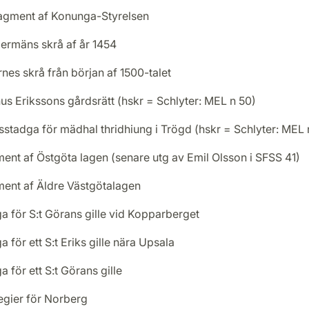
ragment af Konunga-Styrelsen
rmäns skrå af år 1454
nes skrå från början af 1500-talet
s Erikssons gårdsrätt (hskr = Schlyter: MEL n 50)
stadga för mädhal thridhiung i Trögd (hskr = Schlyter: MEL 
ent af Östgöta lagen (senare utg av Emil Olsson i SFSS 41)
ent af Äldre Västgötalagen
a för S:t Görans gille vid Kopparberget
a för ett S:t Eriks gille nära Upsala
a för ett S:t Görans gille
legier för Norberg