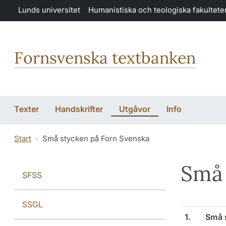
Hoppa till huvudinnehåll
Lunds universitet
Humanistiska och teologiska fakultete
Fornsvenska textbanken
Texter
Handskrifter
Utgåvor
Info
Start
Små stycken på Forn Svenska
Små 
SFSS
SSGL
1.
Små s