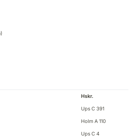
n)
Hskr.
Ups C 391
Holm A 110
Ups C 4