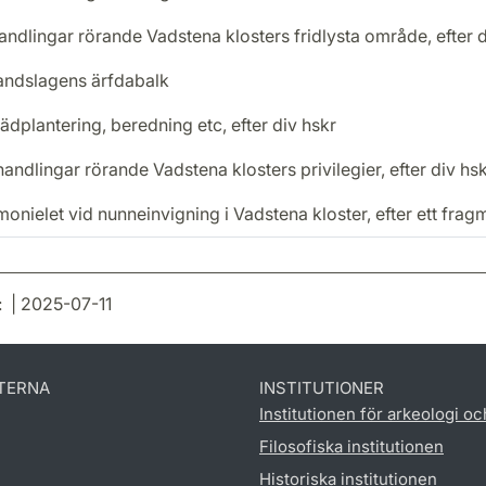
andlingar rörande Vadstena klosters fridlysta område, efter d
ndslagens ärfdabalk
ädplantering, beredning etc, efter div hskr
handlingar rörande Vadstena klosters privilegier, efter div hsk
onielet vid nunneinvigning i Vadstena kloster, efter ett frag
: | 2025-07-11
TERNA
INSTITUTIONER
Institutionen för arkeologi oc
Filosofiska institutionen
Historiska institutionen