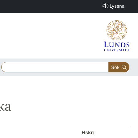
Lyssna
Sök
ka
Hskr: