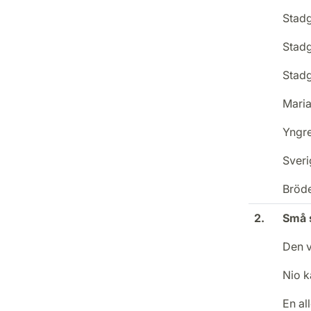
Stadg
Stadg
Stadg
Maria
Yngre
Sveri
Bröde
2.
Små s
Den v
Nio k
En al