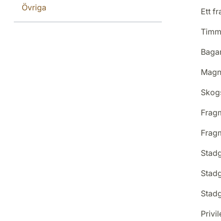
Övriga
Ett f
Timme
Bagar
Magnu
Skogs
Fragm
Fragm
Stadg
Stadg
Stadg
Privi