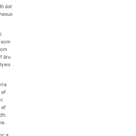
h äst
ihesus
i
o som
 som
lf äru
 lyws
rra
 af
oc
 af
dh.
ha.
oc a