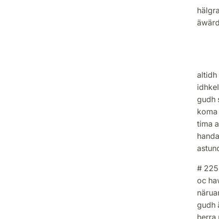
hälgr
äwärd
tolf 
först
altid
idhkel
gudh s
koma t
tima 
handan
astund
# 225 
oc ha
näruar
gudh ä
herra 