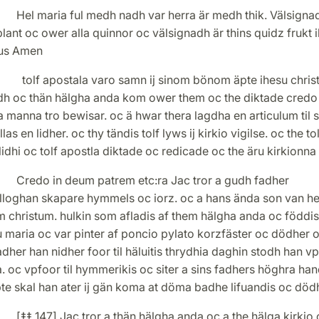
aria ful medh nadh var herra är medh thik. Välsignad
 blant oc ower alla quinnor oc välsignadh är thins quidz frukt 
tus Amen
 tolf apostala varo samn ij sinom bönom äpte ihesu christ
dh oc thän hälgha anda kom ower them oc the diktade cred
a manna tro bewisar. oc ä hwar thera lagdha en articulum til
las en lidher. oc thy tändis tolf lyws ij kirkio vigilse. oc the to
lidhi oc tolf apostla diktade oc redicade oc the äru kirkionna
 in deum patrem etc:ra Jac tror a gudh fadher
lloghan skapare hymmels oc iorz. oc a hans ända son van he
 christum. hulkin som afladis af them hälgha anda oc föddis
 maria oc var pinter af poncio pylato korzfäster oc dödher 
dher han nidher foor til häluitis thrydhia daghin stodh han vp
 oc vpfoor til hymmerikis oc siter a sins fadhers höghra han
te skal han ater ij gän koma at döma badhe lifuandis oc död
47] Jac tror a thän hälgha anda oc a the hälga kirkio 