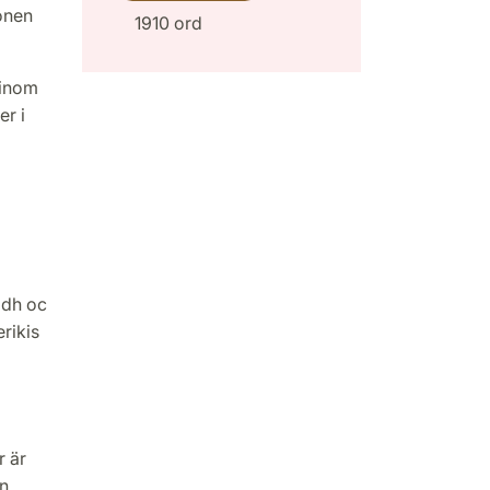
ionen
1910 ord
 inom
er i
idh oc
rikis
r är
an