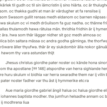
kärlek til gudh oc til sin iämcristin ij sino hiärta. oc är thulughe
som. oc thakka gudhi at man är värdugher at fa rensilse ij
lsom Swasom gullit rensas medh eldanom oc barnen näpsas
 swa skulum oc vi medh dröuilsom fa guz nadha. oc thänne fr
llas thulamodh hawa rätuisa män. thridhia fridhin är ij hymer
z ära. hwa som thär lägger nidher sit goz medh almosa oc
lica bön saltara mässa oc andra godha gärninga. the thorfw
röware äller thyufwa. thär är ey siukdombir älla nokor gänu
 hawom thy vara astundan thijt
s christus giordhe pater noster oc kände hona sino
lom tha apostlane [‡‡ 146] atspordhe van herra sighiande he
e huru skulum vi bidhia var herra swaradhe them nar ij vilin 
 pater noster fadher var thu äst ij hymmerike etc:ra
aria giordhe gabriel ängil halua oc halua giordhe el
i iohannes baptista modher. tha jumfrun helsadhe annam oc b
 ij modhrena liua