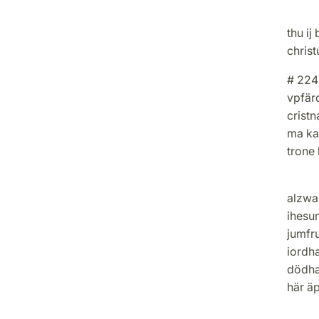
Hel m
thu ij
chris
# 224
vpfär
cristn
ma kal
trone 
Credo
alzwa
ihesum
jumfru
iordha
dödha.
här äp
[‡‡ 1