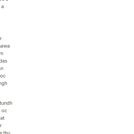
 a
r
 hawa
om
ädas
an
 oc
angh
stundh
 oc
at
r
a thu