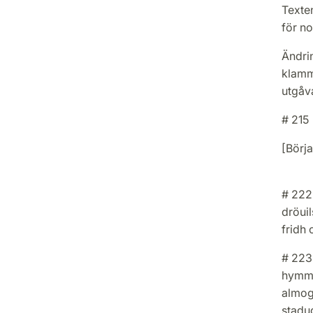
Texten
för no
Ändrin
klamme
utgåv
# 215
[Börja
# 222 
dröuil
fridh 
# 223 
hymme
almogh
stadug