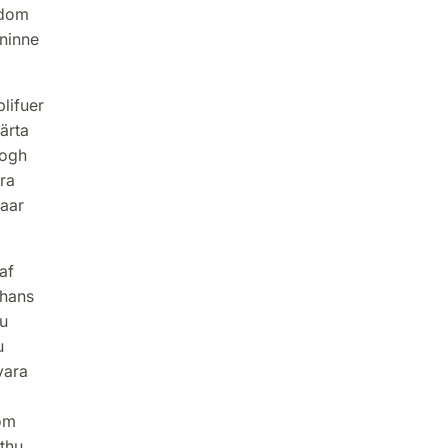
rdom
ninne
blifuer
iärta
dogh
ra
faar
af
 hans
hu
u
vara
om
 thu