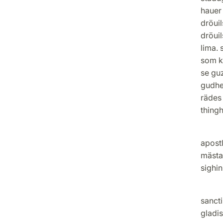
hauer 
dröuil
dröui
lima.
som ka
se gu
gudhe
rädes 
thingh
Jhesu
apost
mästar
sighin
Aue m
sanct
gladis