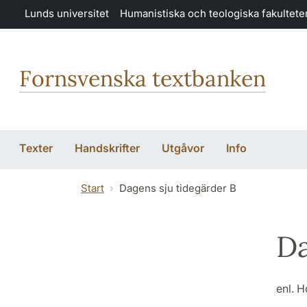
Hoppa till huvudinnehåll
Lunds universitet
Humanistiska och teologiska fakultete
Fornsvenska textbanken
Texter
Handskrifter
Utgåvor
Info
Start
Dagens sju tidegärder B
Da
enl. 