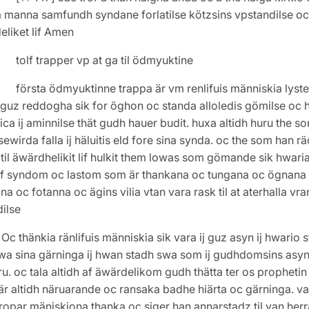
a manna samfundh syndane forlatilse kötzsins vpstandilse oc
eliket lif Amen
trapper vp at ga til ödmyuktine
a ödmyuktinne trappa är vm renlifuis människia lyste
h guz reddogha sik for öghon oc standa alloledis gömilse oc
ica ij aminnilse thät gudh hauer budit. huxa altidh huru the s
ewirda falla ij häluitis eld fore sina synda. oc the som han r
il äwärdhelikit lif hulkit them lowas som gömande sik hwari
af syndom oc lastom som är thankana oc tungana oc ögnana
a oc fotanna oc ägins vilia vtan vara rask til at aterhalla vr
ilse
Oc thänkia ränlifuis människia sik vara ij guz asyn ij hwario 
wa sina gärninga ij hwan stadh swa som ij gudhdomsins asyn
u. oc tala altidh af äwärdelikom gudh thätta ter os prophetin 
r altidh näruarande oc ransaka badhe hiärta oc gärninga. va
ropar mäniskiona thanka oc siger han annarstadz til van herr