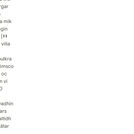
rgar
m
ma mik
ägin
 [‡‡
vilia
hulkra
glömsco
s oc
m vi
O
wadhin
ars
ltidh
lätar