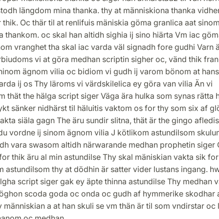
stodh längdom mina thanka. thy at människiona thanka vidhe
r thik. Oc thär til at renlifuis mäniskia göma granlica aat sino
 thankom. oc skal han altidh sighia ij sino hiärta Vm iac gö
om vranghet tha skal iac varda väl signadh fore gudhi Varn 
orbiudoms vi at göra medhan scriptin sigher oc, vänd thik fran
hinom ägnom vilia oc bidiom vi gudh ij varom bönom at hans 
arda ij os Thy läroms vi värdskilelica ey göra van vilia Än vi
 thät the hälga script siger Väga ära hulka som synas rätta 
kt sänker nidhärst til häluitis vaktom os for thy som six af 
akta siäla gagn The äru sundir slitna, thät är the gingo afledi
du vordne ij sinom ägnom vilia J kötlikom astundilsom skulu
udh vara swasom altidh närwarande medhan prophetin siger 
for thik äru al min astundilse Thy skal mäniskian vakta sik for
astundilsom thy at dödhin är satter vider lustans ingang. h
lgha script siger gak ey äpte thinna astundilse Thy medhan v
 öghon scoda goda oc onda oc gudh af hymmerike skodhar a
y människian a at han skuli se vm thän är til som vndirstar oc 
 hanom oc medhan