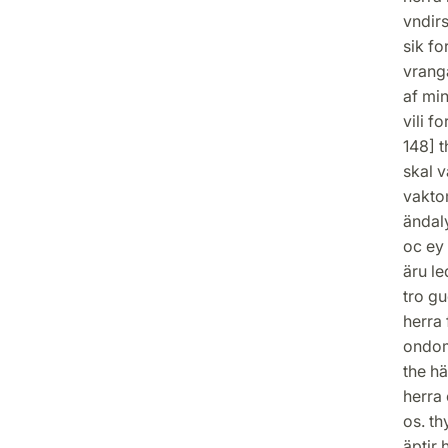
vndir
sik fo
vranga
af min
vili f
148] t
skal v
vaktom
ändaly
oc ey 
äru le
tro g
herra 
ondom 
the hä
herra
os. th
äptir