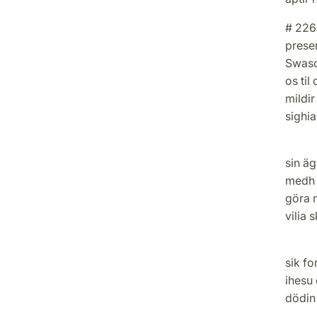
# 226 
prese
Swaso
os til
mildir
sighia
[Anno
sin äg
medh 
göra m
vilia 
Thrid
sik fo
ihesu 
dödin