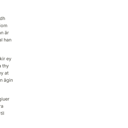
ndh
hiom
an är
al han
ir ey
a thy
y at
in ägin
iuer
ra
til