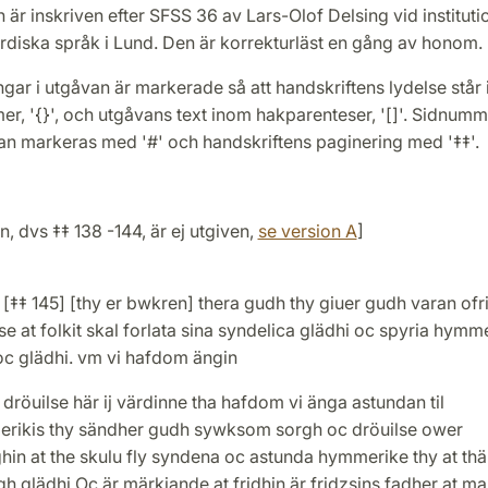
 är inskriven efter SFSS 36 av Lars-Olof Delsing vid institut
rdiska språk i Lund. Den är korrekturläst en gång av honom.
gar i utgåvan är markerade så att handskriftens lydelse står
r, '{}', och utgåvans text inom hakparenteser, '[]'. Sidnumm
an markeras med '#' och handskriftens paginering med '‡‡'.
n, dvs ‡‡ 138 -144, är ej utgiven,
se version A
]
[‡‡ 145] [thy er bwkren] thera gudh thy giuer gudh varan ofr
se at folkit skal forlata sina syndelica glädhi oc spyria hymme
oc glädhi. vm vi hafdom ängin
dröuilse här ij värdinne tha hafdom vi änga astundan til
rikis thy sändher gudh sywksom sorgh oc dröuilse ower
in at the skulu fly syndena oc astunda hymmerike thy at thä
h glädhi Oc är märkiande at fridhin är fridzsins fadher at m