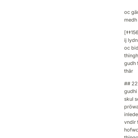
fiärd
oc gä
medh t
[‡‡156
ij lyd
oc bi
thingh
gudh 
thär
## 227
gudhi 
skul s
pröwa
inlede
vndir 
hofwd
thingo