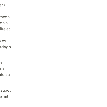
r ij
 medh
idhin
ike at
a ey
ärdogh
m
rra
bidhia
izabet
arnit