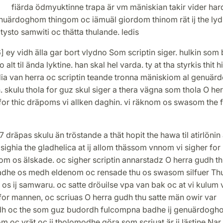
a ödmyuktinne trapa är vm mäniskian takir vider ha
nuärdoghom thingom oc iämuäl giordom thinom rät ij the lyd
ysto samwiti oc thätta thulande. ledis
] ey vidh älla gar bort vlydno Som scriptin siger. hulkin som 
no alt til ända lyktine. han skal hel varda. ty at tha styrkis thit h
dia van herra oc scriptin teande tronna mäniskiom al genuär
. skulu thola for guz skul siger a thera vägna som thola O her
for thic dräpoms vi allken daghin. vi räknom os swasom the 
 dräpas skulu än tröstande a thät hopit the hawa til atirlönin 
sighia the gladhelica at ij allom thässom vnnom vi sigher for
om os älskade. oc sigher scriptin annarstadz O herra gudh t
dhe os medh eldenom oc rensade thu os swasom silfuer Th
 os ij samwaru. oc satte dröuilse vpa van bak oc at vi kulum 
for mannen, oc scriuas O herra gudh thu satte män owir var
h oc the som guz budordh fulcompna badhe ij genuärdogh
m oc vrät oc ij tholomodhe göra som scriuat är ij lästine Nar