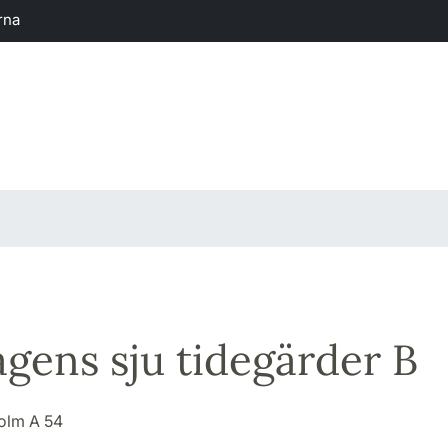
rna
gens sju tidegärder B
Holm A 54