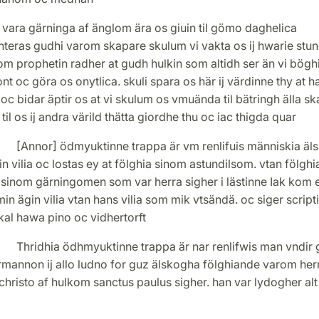
vara gärninga af änglom ära os giuin til gömo daghelica
nteras gudhi varom skapare skulum vi vakta os ij hwarie stu
m prophetin radher at gudh hulkin som altidh ser än vi bög
 ont oc göra os onytlica. skuli spara os här ij värdinne thy at h
 oc bidar äptir os at vi skulum os vmuända til bätringh älla sk
 til os ij andra värild thätta giordhe thu oc iac thigda quar
r] ödmyuktinne trappa är vm renlifuis människia älsk
in vilia oc lostas ey at fölghia sinom astundilsom. vtan fölghi
sinom gärningomen som var herra sigher i lästinne Iak kom e
in ägin vilia vtan hans vilia som mik vtsändä. oc siger script
skal hawa pino oc vidhertorft
hia ödhmyuktinne trappa är nar renlifwis man vndir g
rmannon ij allo ludno for guz älskogha fölghiande varom her
christo af hulkom sanctus paulus sigher. han var lydogher alt 