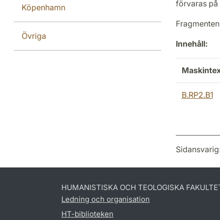
förvaras på
Köpenhamn
Fragmenten f
Övriga
Innehåll:
Maskintex
B.RP2.B1
Sidansvarig
HUMANISTISKA OCH TEOLOGISKA FAKULTE
Ledning och organisation
HT-biblioteken