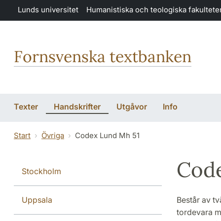
Hoppa till huvudinnehåll
Lunds universitet
Humanistiska och teologiska fakultete
Fornsvenska textbanken
Texter
Handskrifter
Utgåvor
Info
Start
Övriga
Codex Lund Mh 51
Cod
Stockholm
Uppsala
Består av tv
tordevara mi