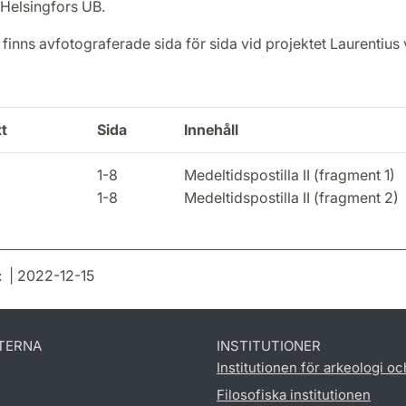
 Helsingfors UB.
inns avfotograferade sida för sida vid projektet Laurentius 
t
Sida
Innehåll
1-8
Medeltidspostilla II (fragment 1)
1-8
Medeltidspostilla II (fragment 2)
: | 2022-12-15
TERNA
INSTITUTIONER
Institutionen för arkeologi oc
Filosofiska institutionen