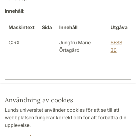
Innehåll:
Maskintext
Sida
Innehåll
Utgåva
C:RX
Jungfru Marie
SFSS
Örtagård
30
Sidansvarig: | 2022-12-15
Användning av cookies
Lunds universitet använder cookies för att se till att
webbplatsen fungerar korrekt och för att förbättra din
HUMANISTISKA OCH TEOLOGISKA FAKULTETERNA
upplevelse.
INSTITUTIONER