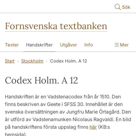
Hoppa till huvudinnehåll
Sök
Fornsvenska textbanken
Texter
Handskrifter
Utgåvor
Info
Mer
Start
Stockholm
Codex Holm. A 12
Codex Holm. A 12
Handskriften är en Vadstenacodex från år 1510. Den
finns beskriven av Geete i SFSS 30. Innehållet är den
svenska översättningen av Jungfru Marie Örtagård. Den
är utförd av Vadstenamunken Nicolaus Ragvaldi. En bild
på handskriftens första uppslag finns
här
(KB:s
hemsida).