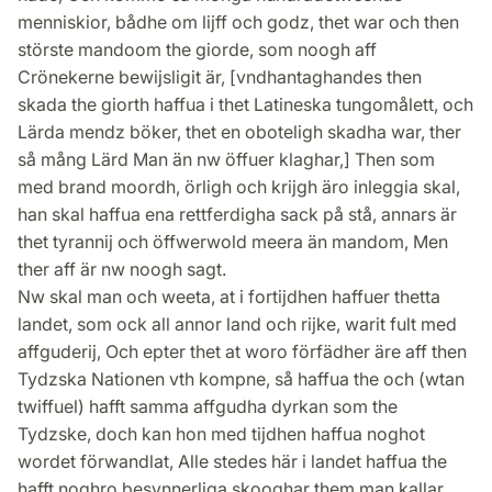
menniskior, bådhe om lijff och godz, thet war och then
störste mandoom the giorde, som noogh aff
Crönekerne bewijsligit är, [vndhantaghandes then
skada the giorth haffua i thet Latineska tungomålett, och
Lärda mendz böker, thet en oboteligh skadha war, ther
så mång Lärd Man än nw öffuer klaghar,] Then som
med brand moordh, örligh och krijgh äro inleggia skal,
han skal haffua ena rettferdigha sack på stå, annars är
thet tyrannij och öffwerwold meera än mandom, Men
ther aff är nw noogh sagt.
Nw skal man och weeta, at i fortijdhen haffuer thetta
landet, som ock all annor land och rijke, warit fult med
affguderij, Och epter thet at woro förfädher äre aff then
Tydzska Nationen vth kompne, så haffua the och (wtan
twiffuel) hafft samma affgudha dyrkan som the
Tydzske, doch kan hon med tijdhen haffua noghot
wordet förwandlat, Alle stedes här i landet haffua the
hafft noghro besynnerliga skooghar them man kallar,