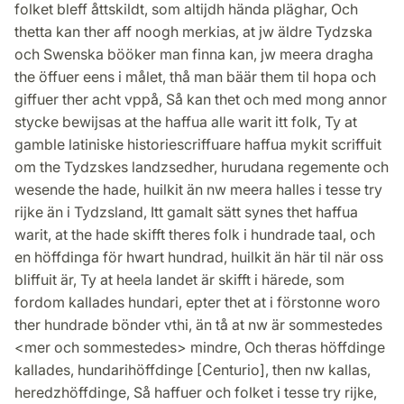
folket bleff åttskildt, som altijdh hända pläghar, Och
thetta kan ther aff noogh merkias, at jw äldre Tydzska
och Swenska bööker man finna kan, jw meera dragha
the öffuer eens i målet, thå man bäär them til hopa och
giffuer ther acht vppå, Så kan thet och med mong annor
stycke bewijsas at the haffua alle warit itt folk, Ty at
gamble latiniske historiescriffuare haffua mykit scriffuit
om the Tydzskes landzsedher, hurudana regemente och
wesende the hade, huilkit än nw meera halles i tesse try
rijke än i Tydzsland, Itt gamalt sätt synes thet haffua
warit, at the hade skifft theres folk i hundrade taal, och
en höffdinga för hwart hundrad, huilkit än här til när oss
bliffuit är, Ty at heela landet är skifft i härede, som
fordom kallades hundari, epter thet at i förstonne woro
ther hundrade bönder vthi, än tå at nw är sommestedes
<mer och sommestedes> mindre, Och theras höffdinge
kallades, hundarihöffdinge [Centurio], then nw kallas,
heredzhöffdinge, Så haffuer och folket i tesse try rijke,