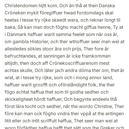
Christendomen hijtt kom, Och än thå at then Danska
Cröneken mykit föregiffuer hwad fordomdags skal
heetas i tesse try rijke skeedt wara, och reknar longt til
baka, Så kan man doch fögho macht giffua henne, Ty at
i Danmark haffuer warit samma feelet som när oss är,
om gambla Historier, och ther wthoffuer seer man wel at
allestedes sökies stoor ära och prijs, Ther fore är
befruchtandes, at sanningen är icke framkommen
altijdh, then doch aff Crönekoscriffuarenom mest
achtas skulle, Och läter jach andra döma ther om, thet är
wist, at i tesse try rijke, som och i mong annor land,
haffuer warit groofft och oförståndight folk, the ther
fögo achtat haffua thet som til godha sedher och
skickeligheet hördt haffuer, Och begynte endeels thå
först lära tocht och sedher, när the wordo Christne, Ther
före kan man ock fögho vndra ther vppå at the antingen
litit eller och intit scriffuit haffua, Thet seer man wel at
woro förfädher haffua hafft thet sätt som the Greker och