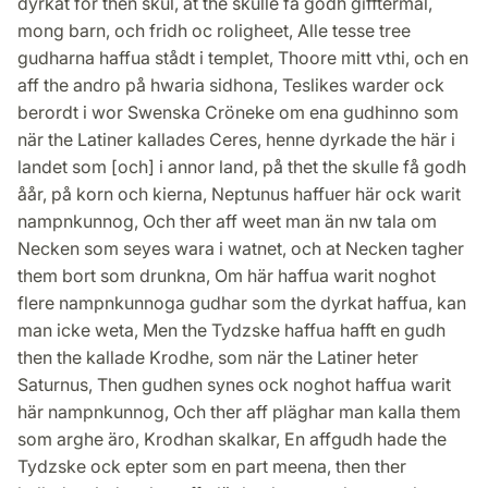
dyrkat för then skul, at the skulle få godh gifftermål,
mong barn, och fridh oc roligheet, Alle tesse tree
gudharna haffua stådt i templet, Thoore mitt vthi, och en
aff the andro på hwaria sidhona, Teslikes warder ock
berordt i wor Swenska Cröneke om ena gudhinno som
när the Latiner kallades Ceres, henne dyrkade the här i
landet som [och] i annor land, på thet the skulle få godh
åår, på korn och kierna, Neptunus haffuer här ock warit
nampnkunnog, Och ther aff weet man än nw tala om
Necken som seyes wara i watnet, och at Necken tagher
them bort som drunkna, Om här haffua warit noghot
flere nampnkunnoga gudhar som the dyrkat haffua, kan
man icke weta, Men the Tydzske haffua hafft en gudh
then the kallade Krodhe, som när the Latiner heter
Saturnus, Then gudhen synes ock noghot haffua warit
här nampnkunnog, Och ther aff pläghar man kalla them
som arghe äro, Krodhan skalkar, En affgudh hade the
Tydzske ock epter som en part meena, then ther