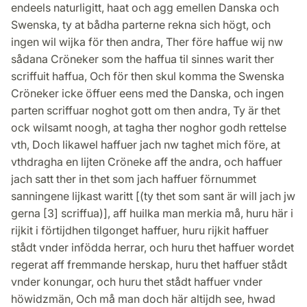
endeels naturligitt, haat och agg emellen Danska och
Swenska, ty at bådha parterne rekna sich högt, och
ingen wil wijka för then andra, Ther före haffue wij nw
sådana Cröneker som the haffua til sinnes warit ther
scriffuit haffua, Och för then skul komma the Swenska
Cröneker icke öffuer eens med the Danska, och ingen
parten scriffuar noghot gott om then andra, Ty är thet
ock wilsamt noogh, at tagha ther noghor godh rettelse
vth, Doch likawel haffuer jach nw taghet mich före, at
vthdragha en lijten Cröneke aff the andra, och haffuer
jach satt ther in thet som jach haffuer förnummet
sanningene lijkast waritt [(ty thet som sant är will jach jw
gerna [3] scriffua)], aff huilka man merkia må, huru här i
rijkit i förtijdhen tilgonget haffuer, huru rijkit haffuer
stådt vnder infödda herrar, och huru thet haffuer wordet
regerat aff fremmande herskap, huru thet haffuer stådt
vnder konungar, och huru thet stådt haffuer vnder
höwidzmän, Och må man doch här altijdh see, hwad