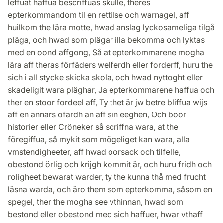
leffuat haffua bescriffuas skulle, theres
epterkommandom til en rettilse och warnagel, aff
huilkom the lära motte, hwad anslag lyckosameliga tilgå
pläga, och hwad som plägar illa bekomma och lyktas
med en oond affgong, Så at epterkommarene mogha
lära aff theras förfäders welferdh eller forderff, huru the
sich i all stycke skicka skola, och hwad nyttoght eller
skadeligit wara pläghar, Ja epterkommarene haffua och
ther en stoor fordeel aff, Ty thet är jw betre bliffua wijs
aff en annars ofärdh än aff sin eeghen, Och böör
historier eller Cröneker så scriffna wara, at the
föregiffua, så mykit som mögeliget kan wara, alla
vmstendigheeter, aff hwad oorsack och tilfelle,
obestond örlig och krijgh kommit är, och huru fridh och
roligheet bewarat warder, ty the kunna thå med frucht
läsna warda, och äro them som epterkomma, såsom en
spegel, ther the mogha see vthinnan, hwad som
bestond eller obestond med sich haffuer, hwar vthaff