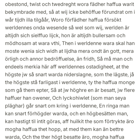
obestond, twist och twedreght wora fädher haffua warit
bekymbrade med, så at wij icke behöffue förundrat om i
wår tijdh illa tilgåår, Woro förfädher haffua försökt
werldennes onda wesende så wel som wij, werlden är
altijdh sich sielffuo lijck, hon är altijdh bullersam och
mödhosam at wara vthi, Then i werldenne wara skal han
moste wenia sich widh at lijdha mera ondt än gott, mera
örligh och annor bedröffuelse, än fridh, Så må man och
endeels merkia här aff werldennes ostadigheet, at the
högste jw så snart warda niderslagne, som the lägste, jå
the högste stå farligast i werldenne, ty the haffua monge
som gå them epter, Så at jw höghre en är besatt, jw flere
haffuer han owener, Och lyckohiwlet (som man seya
pläghar) går snart om kring i werldenne, En ringa man
kan snart förhögder warda, och en högbesätten man,
kan hastigt til intit göras, aff huilkit the som förtrykte äro
mogha haffua thet hopp, at med them kan än bettre
warda, Och the ther högt besatte äro, mogha haffua