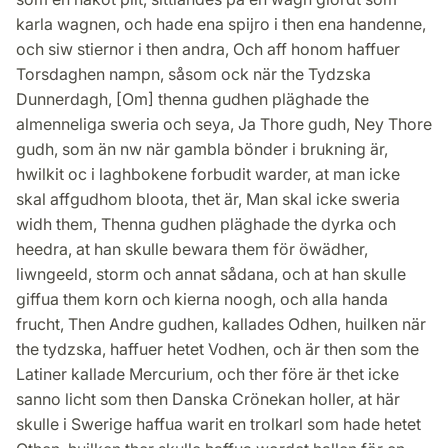
karla wagnen, och hade ena spijro i then ena handenne,
och siw stiernor i then andra, Och aff honom haffuer
Torsdaghen nampn, såsom ock när the Tydzska
Dunnerdagh, [Om] thenna gudhen pläghade the
almenneliga sweria och seya, Ja Thore gudh, Ney Thore
gudh, som än nw när gambla bönder i brukning är,
hwilkit oc i laghbokene forbudit warder, at man icke
skal affgudhom bloota, thet är, Man skal icke sweria
widh them, Thenna gudhen pläghade the dyrka och
heedra, at han skulle bewara them för öwädher,
liwngeeld, storm och annat sådana, och at han skulle
giffua them korn och kierna noogh, och alla handa
frucht, Then Andre gudhen, kallades Odhen, huilken när
the tydzska, haffuer hetet Vodhen, och är then som the
Latiner kallade Mercurium, och ther före är thet icke
sanno licht som then Danska Crönekan holler, at här
skulle i Swerige haffua warit en trolkarl som hade hetet