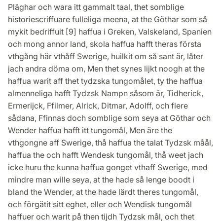
Pläghar och wara itt gammalt taal, thet somblige
historiescriffuare fulleliga meena, at the Göthar som så
mykit bedriffuit [9] haffua i Greken, Valskeland, Spanien
och mong annor land, skola haffua hafft theras första
vthgång här vthåff Swerige, huilkit om så sant är, låter
jach andra döma om, Men thet synes lijkt noogh at the
haffua warit aff thet tydzska tungomålet, ty the haffua
almenneliga hafft Tydzsk Nampn såsom är, Tidherick,
Ermerijck, Ffilmer, Alrick, Ditmar, Adolff, och flere
sådana, Ffinnas doch somblige som seya at Göthar och
Wender haffua hafft itt tungomål, Men äre the
vthgongne aff Swerige, thå haffua the talat Tydzsk måål,
haffua the och hafft Wendesk tungomål, thå weet jach
icke huru the kunna haffua gonget vthaff Swerige, med
mindre man wille seya, at the hade så lenge boodt i
bland the Wender, at the hade lärdt theres tungomål,
och förgätit sitt eghet, eller och Wendisk tungomål
haffuer och warit på then tijdh Tydzsk mål, och thet