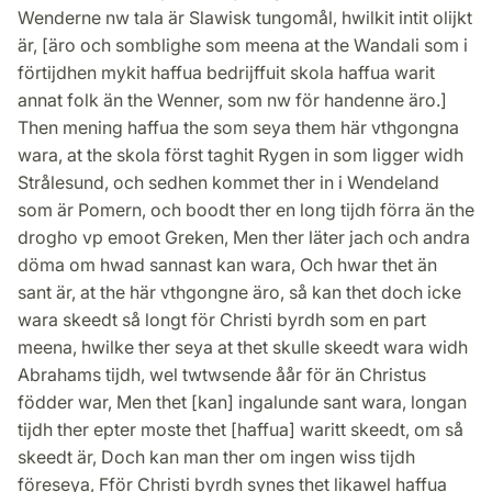
Wenderne nw tala är Slawisk tungomål, hwilkit intit olijkt
är, [äro och somblighe som meena at the Wandali som i
förtijdhen mykit haffua bedrijffuit skola haffua warit
annat folk än the Wenner, som nw för handenne äro.]
Then mening haffua the som seya them här vthgongna
wara, at the skola först taghit Rygen in som ligger widh
Strålesund, och sedhen kommet ther in i Wendeland
som är Pomern, och boodt ther en long tijdh förra än the
drogho vp emoot Greken, Men ther läter jach och andra
döma om hwad sannast kan wara, Och hwar thet än
sant är, at the här vthgongne äro, så kan thet doch icke
wara skeedt så longt för Christi byrdh som en part
meena, hwilke ther seya at thet skulle skeedt wara widh
Abrahams tijdh, wel twtwsende åår för än Christus
födder war, Men thet [kan] ingalunde sant wara, longan
tijdh ther epter moste thet [haffua] waritt skeedt, om så
skeedt är, Doch kan man ther om ingen wiss tijdh
föreseya, Fför Christi byrdh synes thet likawel haffua