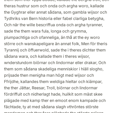
theras hustrur som och onda och argha woro, kallade
the Gyghrar eller annat sådana, som gambla wijsor och
Tydhriks van Bern historia eller fabel clarliga betygha,
Och när the wille bescriffua onda och argha tyranner,
sade the them wara fula, longa och grymma,
plumpachtiga och ofanneliga, än thå at the ey woro
större och wanskapeligare än annat folk, Men för theris
Tyrannij och öffuerwold, sade the i theres dichter them
sådana wara, och kallade them i theres wijsor,
wnderstundom biörnar och lindormar eller drakar, Och
them som sådana skadeliga menniskior i hiäll slogho,
prijsade then menigha man högt med wijsor och
Ffrijdhe, kallandes them weldiga hieltar och kiämpar,
the ther Jättar, Reesar, Troll, biörnar och lindormar
fördriffuit och nidherlagt hade, huilkit som mäst skee
plägade med kamp ther en emoot enom kampade och
fächtade, ty at med sådana slagh vthröntes störste