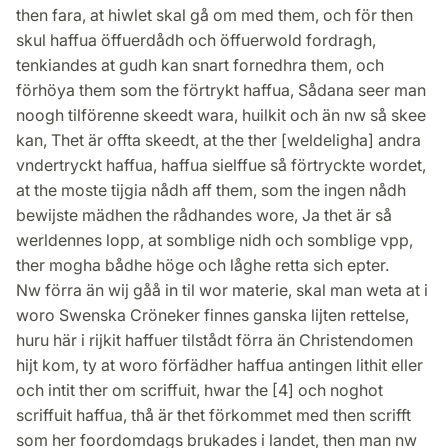
then fara, at hiwlet skal gå om med them, och för then
skul haffua öffuerdådh och öffuerwold fordragh,
tenkiandes at gudh kan snart fornedhra them, och
förhöya them som the förtrykt haffua, Sådana seer man
noogh tilförenne skeedt wara, huilkit och än nw så skee
kan, Thet är offta skeedt, at the ther [weldeligha] andra
vndertryckt haffua, haffua sielffue så förtryckte wordet,
at the moste tijgia nådh aff them, som the ingen nådh
bewijste mädhen the rådhandes wore, Ja thet är så
werldennes lopp, at somblige nidh och somblige vpp,
ther mogha bådhe höge och låghe retta sich epter.
Nw förra än wij gåå in til wor materie, skal man weta at i
woro Swenska Cröneker finnes ganska lijten rettelse,
huru här i rijkit haffuer tilstådt förra än Christendomen
hijt kom, ty at woro förfädher haffua antingen lithit eller
och intit ther om scriffuit, hwar the [4] och noghot
scriffuit haffua, thå är thet förkommet med then scrifft
som her foordomdags brukades i landet, then man nw