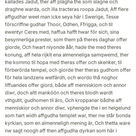
kallades Jadut, ther aff plägha the som slagne och
draghne warda, och illa tracteras roopa Jadut, Aff flere
affgudhar weet man icke seya här i Swerige, Tesse
förscriffne gudhar Thoor, Odhen, Ffrigga, och til
ewentyr Ceres med, haffua hafft hwar för sich, sina
besynnerliga prester, som them på theres daghar offer
giorde, Och hwart niyonde åår, hade the med theres
konung, aff hela rijkit ena almenneliga samqwemd, ther
the kommo til hopa med theras offer och skenker, til
förberörda tempel, och giorde ther theras gudhom offer
för hela landzens welfärdh, och wordo thå noghor
liffuandes offer giord, både aff menniskiom och annor
diwr, doch altt manköön och theres blodh wardt
vthgutit, gudhomen til äro, Och kroppanar bådhe aff
menniskior och annor diwr, vphengde the i en helgelund
som hart widh affgudha templet war, ther nw står bonda
kyrkian, som en almenneligh mening är, Och thetta ware
nw sagt noogh aff then affgudha dyrkan som här i