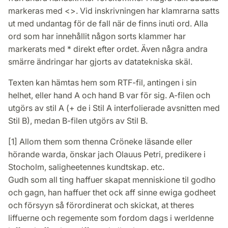
markeras med <>. Vid inskrivningen har klamrarna satts
ut med undantag för de fall när de finns inuti ord. Alla
ord som har innehållit någon sorts klammer har
markerats med * direkt efter ordet. Även några andra
smärre ändringar har gjorts av datatekniska skäl.
Texten kan hämtas hem som RTF-fil, antingen i sin
helhet, eller hand A och hand B var för sig. A-filen och
utgörs av stil A (+ de i Stil A interfolierade avsnitten med
Stil B), medan B-filen utgörs av Stil B.
[1] Allom them som thenna Cröneke läsande eller
hörande warda, önskar jach Olauus Petri, predikere i
Stocholm, saligheetennes kundtskap. etc.
Gudh som all ting haffuer skapat menniskione til godho
och gagn, han haffuer thet ock aff sinne ewiga godheet
och försyyn så förordinerat och skickat, at theres
liffuerne och regemente som fordom dags i werldenne