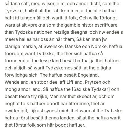
sådana sätt, med wijsor, rijm, och annor dicht, som the
Tydzske, huilkit alt ther aff kommer, at the alle haffua
hafft itt tungomåll och warit itt folk, Och wille förlongt
wara at alt vprekna som the gamble historiescriffuare
then Tydzska nationen retzliga tileegna, och nw endeels
meera halles när oss än när them, Så kan man jw
clarliga merkia, at Swenske, Danske och Norske, haffua
foordom warit Tydzske, the ther sich haffua så
förmeerat at the tesse land besät haffua, ja thet haffuer
och altijdh så warit Tydzskernes sätt, at the plägha
förwijdhga sich, The haffua besätt Engeland,
Wendeland, en stoor deel aff Liffland, Prytzen och
mong annor land, Så haffua the [Saxiske Tydskar] och
besätt tesse try rijke, Men när thet skeedt är, och om
noghot folk haffuer boodt här tilförenne, thet är
owitterligit, Lijkast synest mich thet wara at the Tydzske
haffua först besätt thenna landen, så at the haffua warit
thet första folk som här boodt haffuer.