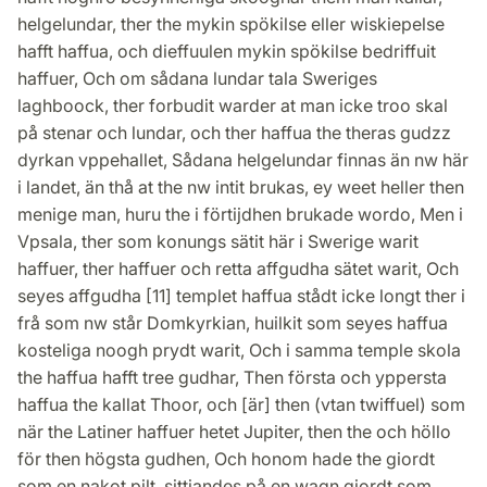
helgelundar, ther the mykin spökilse eller wiskiepelse
hafft haffua, och dieffuulen mykin spökilse bedriffuit
haffuer, Och om sådana lundar tala Sweriges
laghboock, ther forbudit warder at man icke troo skal
på stenar och lundar, och ther haffua the theras gudzz
dyrkan vppehallet, Sådana helgelundar finnas än nw här
i landet, än thå at the nw intit brukas, ey weet heller then
menige man, huru the i förtijdhen brukade wordo, Men i
Vpsala, ther som konungs sätit här i Swerige warit
haffuer, ther haffuer och retta affgudha sätet warit, Och
seyes affgudha [11] templet haffua stådt icke longt ther i
frå som nw står Domkyrkian, huilkit som seyes haffua
kosteliga noogh prydt warit, Och i samma temple skola
the haffua hafft tree gudhar, Then första och yppersta
haffua the kallat Thoor, och [är] then (vtan twiffuel) som
när the Latiner haffuer hetet Jupiter, then the och höllo
för then högsta gudhen, Och honom hade the giordt
som en nakot pilt, sittiandes på en wagn giordt som