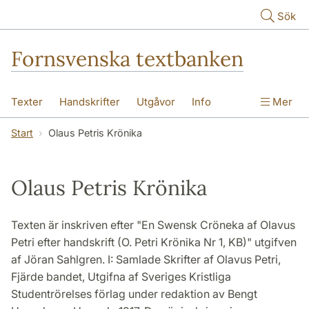
Hoppa till huvudinnehåll
Sök
Fornsvenska textbanken
Texter
Handskrifter
Utgåvor
Info
Mer
Start
Olaus Petris Krönika
Olaus Petris Krönika
Texten är inskriven efter "En Swensk Cröneka af Olavus
Petri efter handskrift (O. Petri Krönika Nr 1, KB)" utgifven
af Jöran Sahlgren. I: Samlade Skrifter af Olavus Petri,
Fjärde bandet, Utgifna af Sveriges Kristliga
Studentrörelses förlag under redaktion av Bengt