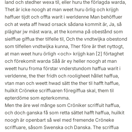
land och stedher wexa til, eller huru the förlagda warda,
Thet är icke noogh at man weet huru örlig och krijgh
haffuer tijdt och offta warit i werldenne Man behöffuer
och at weta aff hwad orsack sådana kommit är, Ja, så
pläghar jw mäst wara, at the komma på obestånd som
sielffue giffua ther tilfelle til, Och the vndtwijka obestond
som tilfellen vndtwijka kunna, Ther före är thet nyttogt,
at man weet huru örligh <och> krijgh kan [2] förtaghet
och förekomit warda Såå är ey heller noogh at man
weett huru froma förstar vnderstundom haffua warit i
verldenne, the ther fridh och rooligheet hållet haffua,
vtan man och weett hwad sätt the ther til hafft haffue,
huilkit Cröneke scriffuaren föregiffua skal, them til
epterdöme som epterkomma.
Men the äre wel månge som Cröniker scriffuit haffua,
och doch ganska få som retta sättet hafft haffua, huilkit
noogh är openbart så wel med fremende Cröneke
scriffuare, såsom Swenska och Danska. The scriffua