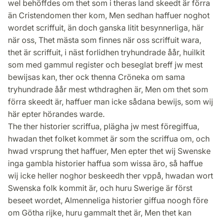
wel behöffdes om thet som i theras land skeedt är förra
än Cristendomen ther kom, Men sedhan haffuer noghot
wordet scriffuit, än doch ganska litit besynnerliga, här
när oss, Thet mästa som finnes när oss scriffuit wara,
thet är scriffuit, i näst forlidhen tryhundrade åår, huilkit
som med gammul register och beseglat breff jw mest
bewijsas kan, ther ock thenna Cröneka om sama
tryhundrade åår mest wthdraghen är, Men om thet som
förra skeedt är, haffuer man icke sådana bewijs, som wij
här epter hörandes warde.
The ther historier scriffua, plägha jw mest föregiffua,
hwadan thet folket kommet är som the scriffua om, och
hwad vrsprung thet haffuer, Men epter thet wij Swenske
inga gambla historier haffua som wissa äro, så haffue
wij icke heller noghor beskeedh ther vppå, hwadan wort
Swenska folk kommit är, och huru Swerige är först
beseet wordet, Almenneliga historier giffua noogh före
om Götha rijke, huru gammalt thet är, Men thet kan