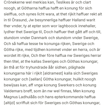
Crönekerne wel merkias kan, Teslikes är och clart
noogh, at Götharna haffua hafft en konung för sich
sielffua, och synes licht wara, at thet rijkit haffuer rekt alt
in til Örasund, Jw besynnerliga haffuer Halland warit
ther vnder, ty at epter som wor laghboock innehaller,
lydher thet Swerige til, Doch haffuer thet gått aff och till,
stundom vnder Danmark och stundom vnder Swerige,
Och så haffua tesse tw konunga rijken, Swerige och
Götha rijke, med tijdhen kommet vnder en herra, och är
wordet itt rijke, Och ther före haffua nw Sweriges herrar
then titel, at the kallas Sweriges och Göthas konungar,
än thå at för tryhundrade åår sidhen, pläghade
konungarna här i rijkit [aldramest] kalla sich Sweriges
konungar och [sellan] Götha konungar, huilkit noogh
bewijsas kan, aff vnge konung Swerkers och konung
Valdemars breff, som än nw wel finnas, Men konung
Magnus Ladhulåås och hans epterkommande haffua
[altijd] scriffuit sich för Sweriges och Göthas konungar,