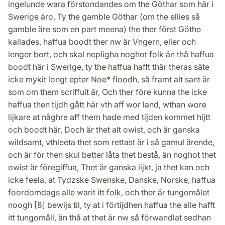
ingelunde wara förstondandes om the Göthar som här i
Swerige äro, Ty the gamble Göthar (om the ellies så
gamble äre som en part meena) the ther först Göthe
kallades, haffua boodt ther nw är Vngern, eller och
lenger bort, och skal nepligha noghot folk än thå haffua
boodt här i Swerige, ty the haffua hafft thär theras säte
icke mykit longt epter Noe* floodh, så framt alt sant är
som om them scriffuit är, Och ther före kunna the icke
haffua then tijdh gått här vth aff wor land, wthan wore
lijkare at någhre aff them hade med tijden kommet hijtt
och boodt här, Doch är thet alt owist, och är ganska
wildsamt, vthleeta thet som rettast är i så gamul ärende,
och är för then skul better låta thet bestå, än noghot thet
owist är föregiffua, Thet är ganska lijkt, ja thet kan och
icke feela, at Tydzske Swenske, Danske, Norske, haffua
foordomdags alle warit itt folk, och ther är tungomålet
noogh [8] bewijs til, ty at i förtijdhen haffua the alle hafft
itt tungomåll, än thå at thet är nw så förwandlat sedhan