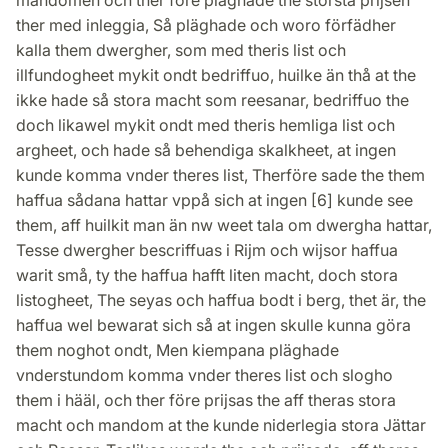
mandomen och ther fore pläghade the största prijsen
ther med inleggia, Så pläghade och woro förfädher
kalla them dwergher, som med theris list och
illfundogheet mykit ondt bedriffuo, huilke än thå at the
ikke hade så stora macht som reesanar, bedriffuo the
doch likawel mykit ondt med theris hemliga list och
argheet, och hade så behendiga skalkheet, at ingen
kunde komma vnder theres list, Therföre sade the them
haffua sådana hattar vppå sich at ingen [6] kunde see
them, aff huilkit man än nw weet tala om dwergha hattar,
Tesse dwergher bescriffuas i Rijm och wijsor haffua
warit små, ty the haffua hafft liten macht, doch stora
listogheet, The seyas och haffua bodt i berg, thet är, the
haffua wel bewarat sich så at ingen skulle kunna göra
them noghot ondt, Men kiempana pläghade
vnderstundom komma vnder theres list och slogho
them i hääl, och ther före prijsas the aff theras stora
macht och mandom at the kunde niderlegia stora Jättar