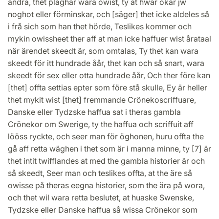
andra, thet pläghar wara owist, ty at hwar ökar jw
noghot eller förminskar, och [säger] thet icke aldeles så
i frå sich som han thet hörde, Teslikes kommer och
mykin owissheet ther aff at man icke haffuer wist årataal
när ärendet skeedt är, som omtalas, Ty thet kan wara
skeedt för itt hundrade åår, thet kan och så snart, wara
skeedt för sex eller otta hundrade åår, Och ther före kan
[thet] offta settias epter som före stå skulle, Ey är heller
thet mykit wist [thet] fremmande Crönekoscriffuare,
Danske eller Tydzske haffua sat i theras gambla
Crönekor om Swerige, ty the haffua och scriffuit aff
lööss ryckte, och seer man för öghonen, huru offta the
gå aff retta wäghen i thet som är i manna minne, ty [7] är
thet intit twifflandes at med the gambla historier är och
så skeedt, Seer man och teslikes offta, at the äre så
owisse på theras eegna historier, som the ära på wora,
och thet wil wara retta beslutet, at huaske Swenske,
Tydzske eller Danske haffua så wissa Crönekor som