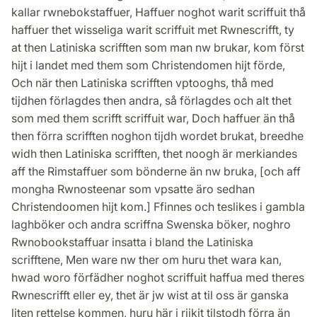
kallar rwnebokstaffuer, Haffuer noghot warit scriffuit thå
haffuer thet wisseliga warit scriffuit met Rwnescrifft, ty
at then Latiniska scrifften som man nw brukar, kom först
hijt i landet med them som Christendomen hijt förde,
Och när then Latiniska scrifften vptooghs, thå med
tijdhen förlagdes then andra, så förlagdes och alt thet
som med them scrifft scriffuit war, Doch haffuer än thå
then förra scrifften noghon tijdh wordet brukat, breedhe
widh then Latiniska scrifften, thet noogh är merkiandes
aff the Rimstaffuer som bönderne än nw bruka, [och aff
mongha Rwnosteenar som vpsatte äro sedhan
Christendoomen hijt kom.] Ffinnes och teslikes i gambla
laghböker och andra scriffna Swenska böker, noghro
Rwnobookstaffuar insatta i bland the Latiniska
scrifftene, Men ware nw ther om huru thet wara kan,
hwad woro förfädher noghot scriffuit haffua med theres
Rwnescrifft eller ey, thet är jw wist at til oss är ganska
liten rettelse kommen, huru här i rijkit tilstodh förra än