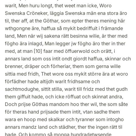
warit, Men huru longt, thet weet man icke, Woro
Swenska Cröneker, läggia Swenska män ena stora äro
til, ther aff, at the Göthar, som epter theres mening här
wthgongne äre, haffua så mykit bedriffuit i främande
land, Men när wij sakena rätt besinna wilie, är ther med
fögho ära inlagd, Man legger jw fögho äro ther in ther
med, at man [10] faar med öffuerwold och orätt, i
annars land som oss intit ondt giordt haffua, skinnar och
brenner, dräper och förheriar, them som gerna wille
sittia med fridh, Thet wore oss mykit större ära at woro
förfädher hade altijdh warit fridhsame och
sachtmodughe, sittit stilla, warit till fridz med thet gudh
them giffuit hade, och icke röffuat och skinnat andra,
Doch prijse Göthas mandom hoo ther wil, the som såte
för theras hand prijsade them intit, vtan sadhe them
wara en hoop med skalkar och tyranner som intogho
annars mandz land och städher, ther the ingen rätt til
hade, Och kommo så monga hundradetwsende