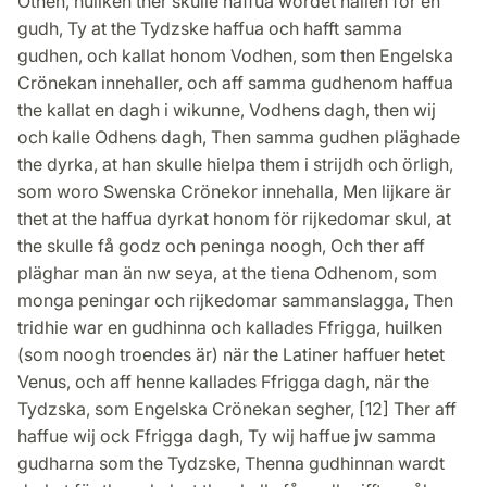
Othen, huilken ther skulle haffua wordet hallen för en
gudh, Ty at the Tydzske haffua och hafft samma
gudhen, och kallat honom Vodhen, som then Engelska
Crönekan innehaller, och aff samma gudhenom haffua
the kallat en dagh i wikunne, Vodhens dagh, then wij
och kalle Odhens dagh, Then samma gudhen pläghade
the dyrka, at han skulle hielpa them i strijdh och örligh,
som woro Swenska Crönekor innehalla, Men lijkare är
thet at the haffua dyrkat honom för rijkedomar skul, at
the skulle få godz och peninga noogh, Och ther aff
pläghar man än nw seya, at the tiena Odhenom, som
monga peningar och rijkedomar sammanslagga, Then
tridhie war en gudhinna och kallades Ffrigga, huilken
(som noogh troendes är) när the Latiner haffuer hetet
Venus, och aff henne kallades Ffrigga dagh, när the
Tydzska, som Engelska Crönekan segher, [12] Ther aff
haffue wij ock Ffrigga dagh, Ty wij haffue jw samma
gudharna som the Tydzske, Thenna gudhinnan wardt