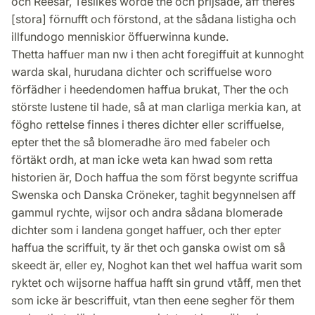
och Reesar, Teslikes worde the och prijsade, aff theres
[stora] förnufft och förstond, at the sådana listigha och
illfundogo menniskior öffuerwinna kunde.
Thetta haffuer man nw i then acht foregiffuit at kunnoght
warda skal, hurudana dichter och scriffuelse woro
förfädher i heedendomen haffua brukat, Ther the och
störste lustene til hade, så at man clarliga merkia kan, at
fögho rettelse finnes i theres dichter eller scriffuelse,
epter thet the så blomeradhe äro med fabeler och
förtäkt ordh, at man icke weta kan hwad som retta
historien är, Doch haffua the som först begynte scriffua
Swenska och Danska Cröneker, taghit begynnelsen aff
gammul rychte, wijsor och andra sådana blomerade
dichter som i landena gonget haffuer, och ther epter
haffua the scriffuit, ty är thet och ganska owist om så
skeedt är, eller ey, Noghot kan thet wel haffua warit som
ryktet och wijsorne haffua hafft sin grund vtåff, men thet
som icke är bescriffuit, vtan then eene segher för them