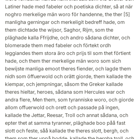
Latiner hade med fabeler och poetiska dichter, så at när
noghro merkelige män woro för handenne, the ther [5]
manligha gerningar och merkeligit bedreff hade, om
them dichtade the wijsor, Saghor, Rijm, som the
pläghade kalla Ffrijdhe, och andro sådana dichter, och
blomerade them med fabeler och förtekt ordh
leggiandes them stora äro och prijs til som thet förtient
hade, och them ther merkelige män woro som sich
bewijste manliga emoot theres fiender, och lagde them
nidh som öffuerwold och orätt giorde, them kallade the
kiempar, och jempningar, såsom the Greker kallade
theres hieltar, heroes, sådana som Hercules war och
andra flere, Men them, som tyranniske woro, och giorde
allom offuerwold och orett och passade på ingen,
kallade the Jettar, Reesar, Troll och annat sådana, och
epter thet at samma tyranner, pläghade boo påå fast
slott och feste, såå kallade the theres slott, bergh, och
them som ther vppå bodde, kallade the bergha troll, och