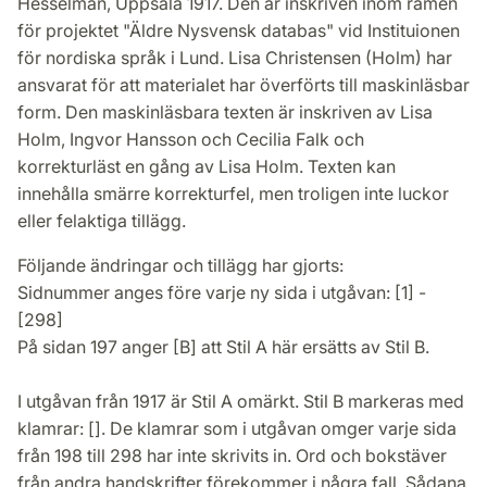
Hesselman, Uppsala 1917. Den är inskriven inom ramen
för projektet "Äldre Nysvensk databas" vid Instituionen
för nordiska språk i Lund. Lisa Christensen (Holm) har
ansvarat för att materialet har överförts till maskinläsbar
form. Den maskinläsbara texten är inskriven av Lisa
Holm, Ingvor Hansson och Cecilia Falk och
korrekturläst en gång av Lisa Holm. Texten kan
innehålla smärre korrekturfel, men troligen inte luckor
eller felaktiga tillägg.
Följande ändringar och tillägg har gjorts:
Sidnummer anges före varje ny sida i utgåvan: [1] -
[298]
På sidan 197 anger [B] att Stil A här ersätts av Stil B.
I utgåvan från 1917 är Stil A omärkt. Stil B markeras med
klamrar: []. De klamrar som i utgåvan omger varje sida
från 198 till 298 har inte skrivits in. Ord och bokstäver
från andra handskrifter förekommer i några fall. Sådana