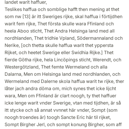
landet warit haffuer,
Teslikes haffua och somblige hafft then mening at thet
som nw [13] är itt Sweriges rijke, skal haffua i förtijdhen
warit fem rijke, Thet första skulle wara Ffinland och
heela Aboo sticht, Thet Andra Helsinga land med all
nordhlanden, Thet tridhie Vpland, Södermannaland och
Nerike, [och thetta skulle haffua warit thet yppersta
Rijket, och heetet Swerige eller Swidhia Rijke.] Thet
fierde Götha rijke, hela Lincöpings sticht, Werendt, och
Westergötzland, Thet femte Wermeland och alla
Dalarna, Men om Helsinga land med nordhlanden, och
Wermeland med Dalerne skola haffua warit tw rijke, ther
låter jach andra döma om, mich synes thet icke lijcht
wara, Men om Ffinland är clart noogh, ty thet haffuer
icke lenge warit vnder Swerige, vtan med tijdhen, är så
itt stycke och så annat vvnnet här vnder, Sompt (som
noogh troendes är) toogh Sancte Eric här til rijket,
Sompt Birgher Jerl, och sompt konung Birgher, som aff