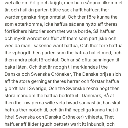
wel alle om örlig och krijgh, men huru sådana tilkommet
är, och huilkin parten bätre sack hafft haffuer, ther
warder ganska ringa omtalat, Och ther före kunna the
som epterkomma, icke haffua sådana nytto aff theres
förfädhers historier som thet wara borde, Så haffuer
och mykit wordet scriffuit aff them som partijske och
weelda män i sakenne warit haffua, Och ther före haffua
the vphögdt then parten som the haffua hallet med, och
then andra platt förachtat, Och är så offta sanningen til
baka låten, Och thet är noogh til merkiandes i the
Danska och Swenska Cröneker, The Danske prijsa sich
aff the stora gerningar theres herrar och förstar haffua
giordt här i Swerige, Och the Swenske rekna högt then
stora mandom the haffua bedriffuit i Danmark, Så at
then ther nw gerna wille veta hwad sannast är, han skal
haffua ther nöödh til, och än thå nepeliga kunna thet (i
[the] Swenska och Danska Cröneker) vthleeta, Thet
haffuer aff ålder (gudh bettret) warit itt inbundit, och