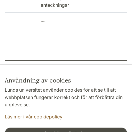
anteckningar
....
Sidansvarig: | 2022-12-15
Användning av cookies
Lunds universitet använder cookies för att se till att
webbplatsen fungerar korrekt och för att förbättra din
HUMANISTISKA OCH TEOLOGISKA FAKULTETERNA
upplevelse.
INSTITUTIONER
Läs mer i vår cookiepolicy