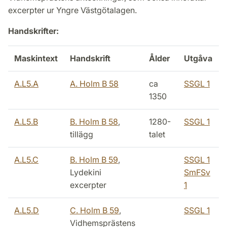
excerpter ur Yngre Västgötalagen.
Handskrifter:
Maskintext
Handskrift
Ålder
Utgåva
A.L5.A
A. Holm B 58
ca
SSGL 1
1350
A.L5.B
B. Holm B 58
,
1280-
SSGL 1
tillägg
talet
A.L5.C
B. Holm B 59
,
SSGL 1
Lydekini
SmFSv
excerpter
1
A.L5.D
C. Holm B 59
,
SSGL 1
Vidhemsprästens