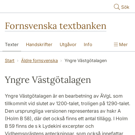
Hoppa till huvudinnehåll
Sök
Fornsvenska textbanken
Texter
Handskrifter
Utgåvor
Info
Mer
Start
Äldre fornsvenska
Yngre Västgötalagen
Yngre Västgötalagen
Yngre Västgötalagen är en bearbetning av ÄVgL som
tillkommit vid slutet av 1200-talet, troligen på 1290-talet.
Den ursprungliga versionen representeras av hskr A
(Holm B 58), där det också finns ett antal tillägg. I Holm
B 59 finns de s k Lydekini excerpter och
Vidhemsprästens anteckningar, som också innefattar