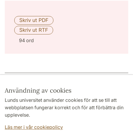
94 ord
Sidansvarig: | 2025-03-29
Användning av cookies
Lunds universitet använder cookies för att se till att
webbplatsen fungerar korrekt och för att förbättra din
HUMANISTISKA OCH TEOLOGISKA FAKULTETERNA
upplevelse.
INSTITUTIONER
Läs mer i vår cookiepolicy