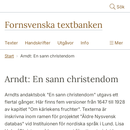
Hoppa till huvudinnehåll
Sök
Fornsvenska textbanken
Texter
Handskrifter
Utgåvor
Info
Mer
Start
Arndt: En sann christendom
Arndt: En sann christendom
Arndts andaktsbok "En sann christendom" utgavs ett
flertal gånger. Här finns fem versioner från 1647 till 1928
av kapitlet "Om kärlekens fruchter". Texterna är
inskrivna inom ramen för projektet "Äldre Nysvensk
databas" vid Instituionen för nordiska språk i Lund. Lisa