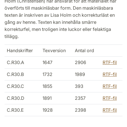
Holm (Christensen) har ansvarat för att materialet har
överförts till maskinläsbar form. Den maskinläsbara
texten är inskriven av Lisa Holm och korrekturläst en
gång av henne. Texten kan innehålla smärre
korrekturfel, men troligen inte luckor eller felaktiga
tillägg.
Handskrifter
Texversion
Antal ord
C.R30.A
1647
2906
RTF-fil
C.R30.B
1732
1989
RTF-fil
C.R30.C
1855
393
RTF-fil
C.R30.D
1891
2357
RTF-fil
C.R30.E
1928
2398
RTF-fil